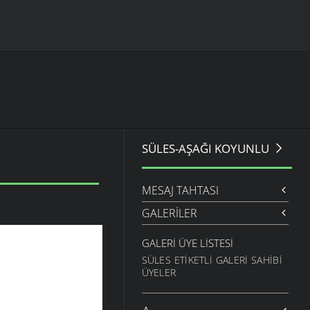
SÜLES-AŞAĞI KOYUNLU
MESAJ TAHTASI
GALERILER
GALERI ÜYE LISTESI
SÜLES ETIKETLI GALERI SAHIBI
ÜYELER