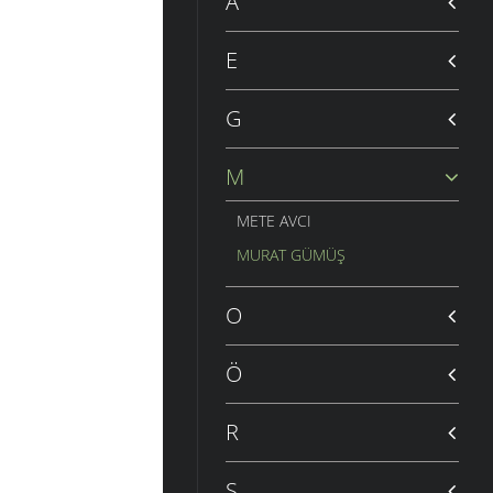
A
E
G
M
METE AVCI
MURAT GÜMÜŞ
O
Ö
R
S