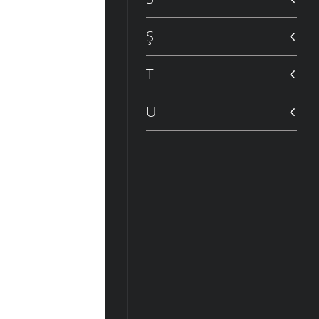
Ş
T
U