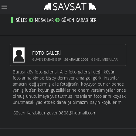
SÜLES
MESAJLAR
GÜVEN KARABIBER
FOTO GALERI
GÜVEN KARABIBER
- 26 ARALIK 2006 -
GENEL MESAJLAR
Burası köy foto galerisi. Aile foto galerisi değil köyün
fotolarına kimse bişey dermiyor ama gel görki insanlar
amacını değiştirmiş aile fotağrafını koyuyor bunlar bence
yanlış lütfen köyün güzelliklerine önem verelim yıllar önce
ölmüş unutulmaya yüz tutmuş insanların fotolarını koysak
unutmasak yad etsek daha iyi olmazmı sayın köylülerim.
Güven Karabiber guven0808@hotmail.com