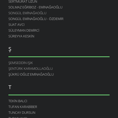
SERTMURAT UZUN
SOLMAZ EĞRIBOZ - EMINAĞAOĞLU
SONGÜL EMINAĞAOĞLU
SONGÜL EMINAĞAOĞLU - ÖZDEMIR
SUAT AVCI
SÜLEYMAN DEMIRCI
SÜREYYA KESKIN
Ş
ŞEMSEDDIN IŞIK
ŞENTÜRK KARAMOLLAOĞLU
ŞÜKRÜ OĞUZ EMINAĞAOĞLU
T
TEKIN BALCI
TUFAN KARABIBER
TUNCAY DURSUN