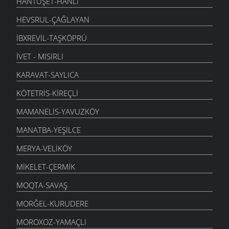
HANTUŞET-HANLI
HEVSRUL-ÇAĞLAYAN
İBXREVIL-TAŞKÖPRÜ
İVET - MISIRLI
KARAVAT-SAYLICA
KÖTETRIS-KIREÇLI
MAMANELIS-YAVUZKÖY
MANATBA-YEŞILCE
MERYA-VELIKÖY
MIKELET-ÇERMIK
MOQTA-SAVAŞ
MORĞEL-KURUDERE
MOROXOZ-YAMAÇLI