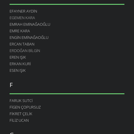
EFAYNER AYDIN
EGEMEN KARA
EMRAH EMINAĞAOĞLU
EMRE KARA
ENGIN EMINAĞAOĞLU
ERCAN TABAN
ERDOĞAN BILGIN
EREN IŞIK
ERKAN KURI
ESEN IŞIK
F
FARUK SUTCI
FIGEN ÇOPURSUZ
FIKRET ÇELIK
FILIZ UCAN