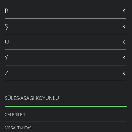
R
Ş
U
Y
Z
SÜLES-AŞAĞI KOYUNLU
GALERILER
MESAJ TAHTASI