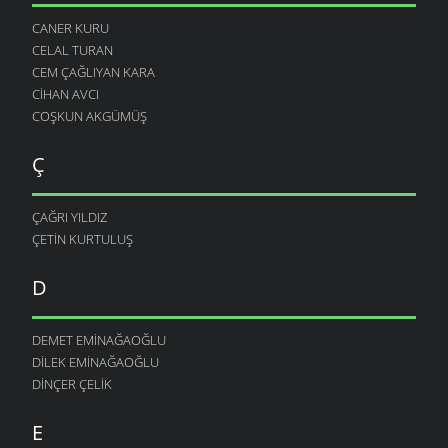
CANER KURU
CELAL TURAN
CEM ÇAĞLIYAN KARA
CIHAN AVCI
COŞKUN AKGÜMÜŞ
Ç
ÇAĞRI YILDIZ
ÇETIN KURTULUŞ
D
DEMET EMINAĞAOĞLU
DILEK EMINAĞAOĞLU
DINÇER ÇELIK
E