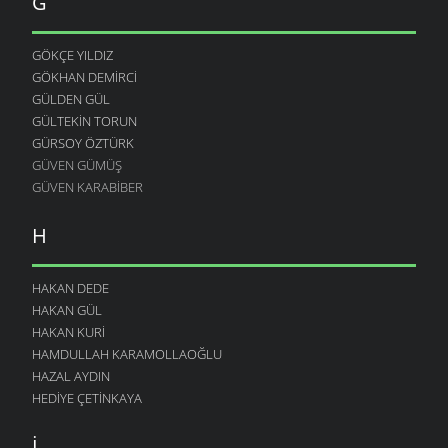
G
GÖKÇE YILDIZ
GÖKHAN DEMIRCI
GÜLDEN GÜL
GÜLTEKIN TORUN
GÜRSOY ÖZTÜRK
GÜVEN GÜMÜŞ
GÜVEN KARABIBER
H
HAKAN DEDE
HAKAN GÜL
HAKAN KURI
HAMDULLAH KARAMOLLAOĞLU
HAZAL AYDIN
HEDIYE ÇETINKAYA
I