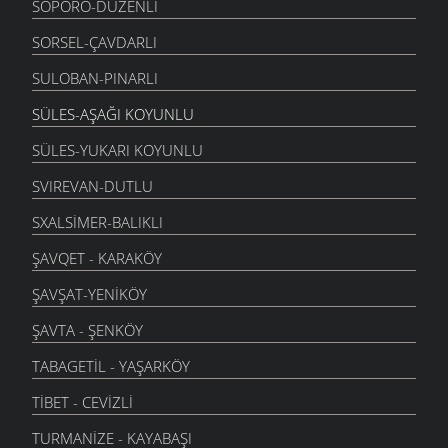
SOPORO-DÜZENLI
SORSEL-ÇAVDARLI
SULOBAN-PINARLI
SÜLES-AŞAĞI KOYUNLU
SÜLES-YUKARI KOYUNLU
SVIREVAN-DUTLU
SXALSIMER-BALIKLI
ŞAVQET - KARAKÖY
ŞAVŞAT-YENIKÖY
ŞAVTA - ŞENKÖY
TABAGETIL - YAŞARKÖY
TIBET - CEVIZLI
TURMANIZE - KAYABAŞI