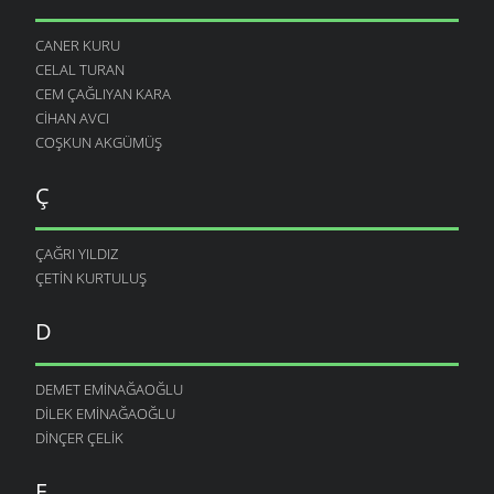
CANER KURU
CELAL TURAN
CEM ÇAĞLIYAN KARA
CIHAN AVCI
COŞKUN AKGÜMÜŞ
Ç
ÇAĞRI YILDIZ
ÇETIN KURTULUŞ
D
DEMET EMINAĞAOĞLU
DILEK EMINAĞAOĞLU
DINÇER ÇELIK
E