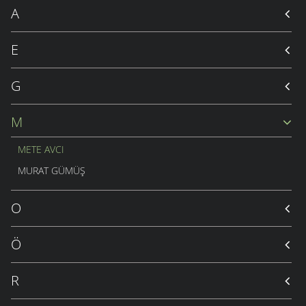
A
E
G
M
METE AVCI
MURAT GÜMÜŞ
O
Ö
R