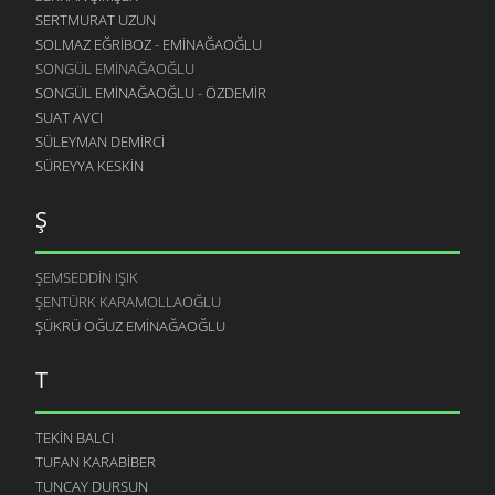
SERTMURAT UZUN
SOLMAZ EĞRIBOZ - EMINAĞAOĞLU
SONGÜL EMINAĞAOĞLU
SONGÜL EMINAĞAOĞLU - ÖZDEMIR
SUAT AVCI
SÜLEYMAN DEMIRCI
SÜREYYA KESKIN
Ş
ŞEMSEDDIN IŞIK
ŞENTÜRK KARAMOLLAOĞLU
ŞÜKRÜ OĞUZ EMINAĞAOĞLU
T
TEKIN BALCI
TUFAN KARABIBER
TUNCAY DURSUN