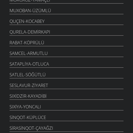
MUXOBAN-ÜZÜMLÜ
QUÇEN-KOCABEY
QURELA-DEMIRKAPI
RABAT-KÖPRÜLÜ
SAMCEL-ARMUTLU
SATAPLIYA-OTLUCA
SATLEL-SÖĞÜTLÜ
SESLAVUR-ZIYARET
SIXIDZIR-KAYADIBI
SIXIYA-YONCALI
SINQOT-KÜPLÜCE
SIRASINQOT-ÇAYAĞZI