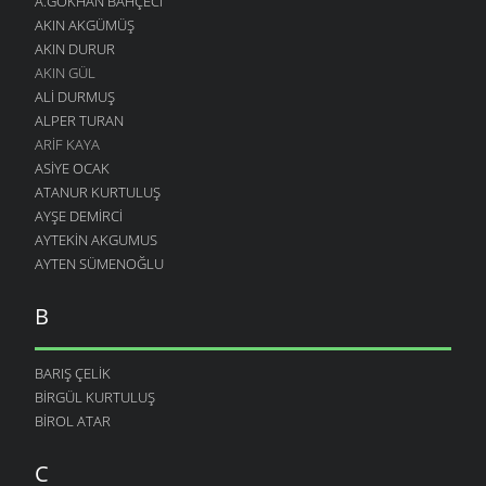
A.GÖKHAN BAHÇECI
AKIN AKGÜMÜŞ
AKIN DURUR
AKIN GÜL
ALI DURMUŞ
ALPER TURAN
ARIF KAYA
ASIYE OCAK
ATANUR KURTULUŞ
AYŞE DEMIRCI
AYTEKIN AKGUMUS
AYTEN SÜMENOĞLU
B
BARIŞ ÇELIK
BIRGÜL KURTULUŞ
BIROL ATAR
C