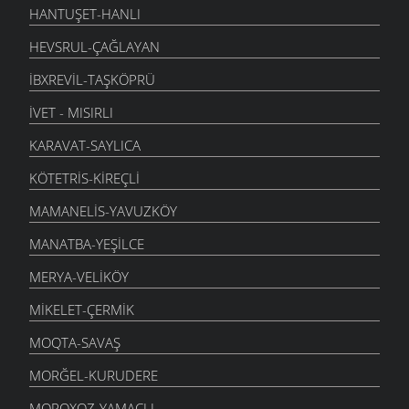
HANTUŞET-HANLI
HEVSRUL-ÇAĞLAYAN
İBXREVIL-TAŞKÖPRÜ
İVET - MISIRLI
KARAVAT-SAYLICA
KÖTETRIS-KIREÇLI
MAMANELIS-YAVUZKÖY
MANATBA-YEŞILCE
MERYA-VELIKÖY
MIKELET-ÇERMIK
MOQTA-SAVAŞ
MORĞEL-KURUDERE
MOROXOZ-YAMAÇLI