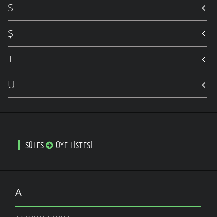
S
Ş
T
U
SÜLES
ÜYE LISTESI
A