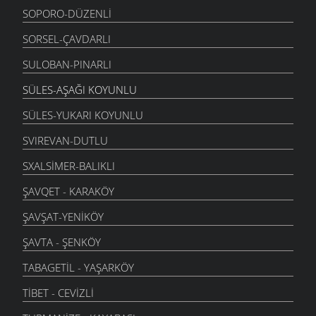
SOPORO-DÜZENLI
SORSEL-ÇAVDARLI
SULOBAN-PINARLI
SÜLES-AŞAĞI KOYUNLU
SÜLES-YUKARI KOYUNLU
SVIREVAN-DUTLU
SXALSIMER-BALIKLI
ŞAVQET - KARAKÖY
ŞAVŞAT-YENIKÖY
ŞAVTA - ŞENKÖY
TABAGETIL - YAŞARKÖY
TIBET - CEVIZLI