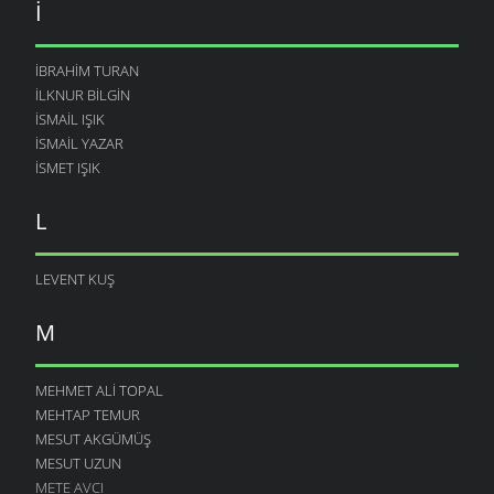
I
İBRAHIM TURAN
İLKNUR BILGIN
İSMAIL IŞIK
ISMAIL YAZAR
ISMET IŞIK
L
LEVENT KUŞ
M
MEHMET ALI TOPAL
MEHTAP TEMUR
MESUT AKGÜMÜŞ
MESUT UZUN
METE AVCI