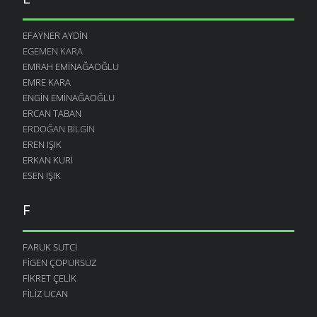
EFAYNER AYDIN
EGEMEN KARA
EMRAH EMINAĞAOĞLU
EMRE KARA
ENGIN EMINAĞAOĞLU
ERCAN TABAN
ERDOĞAN BILGIN
EREN IŞIK
ERKAN KURI
ESEN IŞIK
F
FARUK SUTCI
FIGEN ÇOPURSUZ
FIKRET ÇELIK
FILIZ UCAN