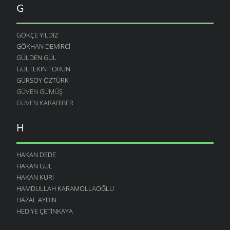
G
GÖKÇE YILDIZ
GÖKHAN DEMIRCI
GÜLDEN GÜL
GÜLTEKIN TORUN
GÜRSOY ÖZTÜRK
GÜVEN GÜMÜŞ
GÜVEN KARABIBER
H
HAKAN DEDE
HAKAN GÜL
HAKAN KURI
HAMDULLAH KARAMOLLAOĞLU
HAZAL AYDIN
HEDIYE ÇETINKAYA