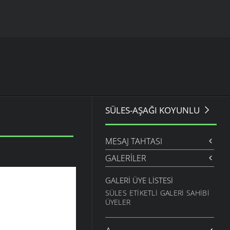
SÜLES-AŞAĞI KOYUNLU
MESAJ TAHTASI
GALERILER
GALERI ÜYE LISTESI
SÜLES ETIKETLI GALERI SAHIBI
ÜYELER