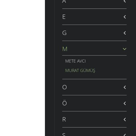
A
E
G
M
METE AVCI
MURAT GÜMÜŞ
O
Ö
R
S