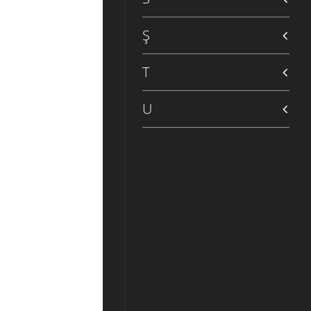
Ş
T
U