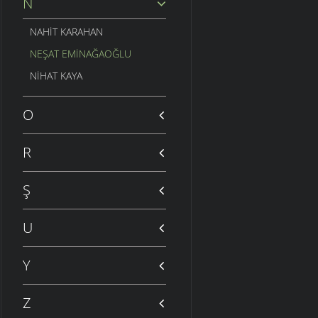
N
NAHIT KARAHAN
NEŞAT EMINAĞAOĞLU
NIHAT KAYA
O
R
Ş
U
Y
Z