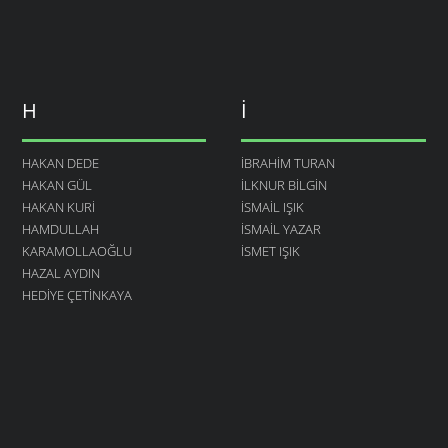
H
I
HAKAN DEDE
İBRAHIM TURAN
HAKAN GÜL
İLKNUR BILGIN
HAKAN KURI
İSMAIL IŞIK
HAMDULLAH
ISMAIL YAZAR
KARAMOLLAOĞLU
ISMET IŞIK
HAZAL AYDIN
HEDIYE ÇETINKAYA