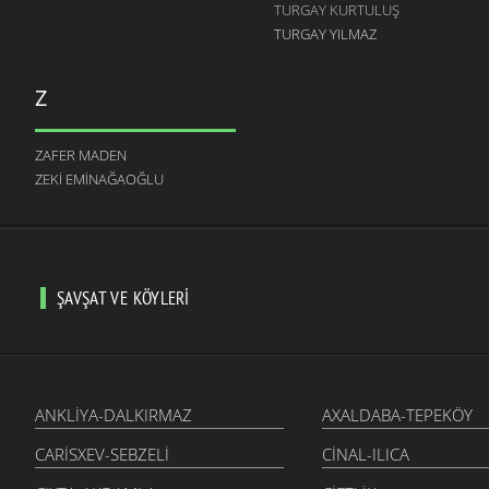
TURGAY KURTULUŞ
TURGAY YILMAZ
Z
ZAFER MADEN
ZEKI EMINAĞAOĞLU
ŞAVŞAT VE KÖYLERI
ANKLIYA-DALKIRMAZ
AXALDABA-TEPEKÖY
CARISXEV-SEBZELI
CINAL-ILICA