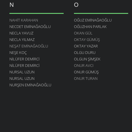
N
O
NAHIT KARAHAN
OĞUZ EMINAĞAOĞLU
NECDET EMINAĞAOĞLU
OĞUZHAN PARLAK
NECLA YAVUZ
OKAN GÜL
NECLA YILMAZ
OKTAY GÜMÜŞ
NEŞAT EMINAĞAOĞLU
OKTAY YAZAR
NEŞE KOÇ
OLGU DURU
NILÜFER DEMIRCI
OLGUN ŞIMŞEK
NILÜFER DEMIRCI
ONUR AVCI
NURSAL UZUN
ONUR GÜMÜŞ
NURSAL UZUN
ONUR TURAN
NURŞEN EMINAĞAOĞLU