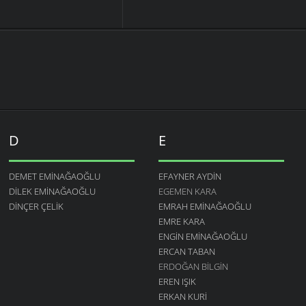
D
E
DEMET EMINAĞAOĞLU
EFAYNER AYDIN
DILEK EMINAĞAOĞLU
EGEMEN KARA
DINÇER ÇELIK
EMRAH EMINAĞAOĞLU
EMRE KARA
ENGIN EMINAĞAOĞLU
ERCAN TABAN
ERDOĞAN BILGIN
EREN IŞIK
ERKAN KURI