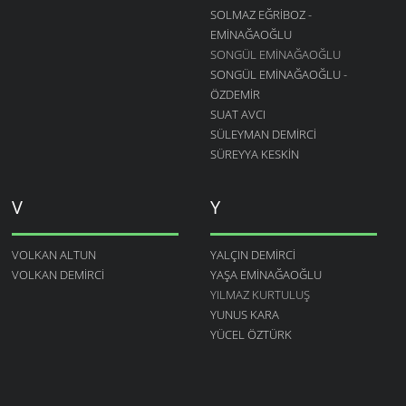
SOLMAZ EĞRIBOZ -
EMINAĞAOĞLU
SONGÜL EMINAĞAOĞLU
SONGÜL EMINAĞAOĞLU -
ÖZDEMIR
SUAT AVCI
SÜLEYMAN DEMIRCI
SÜREYYA KESKIN
V
Y
VOLKAN ALTUN
YALÇIN DEMIRCI
VOLKAN DEMIRCI
YAŞA EMINAĞAOĞLU
YILMAZ KURTULUŞ
YUNUS KARA
YÜCEL ÖZTÜRK