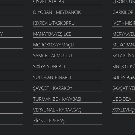
ÇISVET-ATALAR
ÇIXOR-ÇU
DIYOBAN - MEYDANCIK
GARKILOP
İBXREVIL-TAŞKÖPRÜ
İVET - MISI
Y
MANATBA-YEŞILCE
MERYA-VE
MOROXOZ-YAMAÇLI
MUXOBAN
SAMCEL-ARMUTLU
SATAPLIYA
SIXIYA-YONCALI
SINQOT-K
SULOBAN-PINARLI
SÜLES-AŞ
ŞAVQET - KARAKÖY
ŞAVŞAT-YE
TURMANIZE - KAYABAŞI
UBE-OBA
VERXUNAL - KARAAĞAÇ
XOXLEVI-Ç
ZIOS - TEPEBAŞI