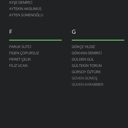
AYŞE DEMIRCI
AYTEKIN AKGUMUS
AYTEN SÜMENOĞLU
F
G
FARUK SUTCI
GÖKÇE YILDIZ
FIGEN ÇOPURSUZ
GÖKHAN DEMIRCI
FIKRET ÇELIK
GÜLDEN GÜL
FILIZ UCAN
GÜLTEKIN TORUN
GÜRSOY ÖZTÜRK
GÜVEN GÜMÜŞ
GÜVEN KARABIBER