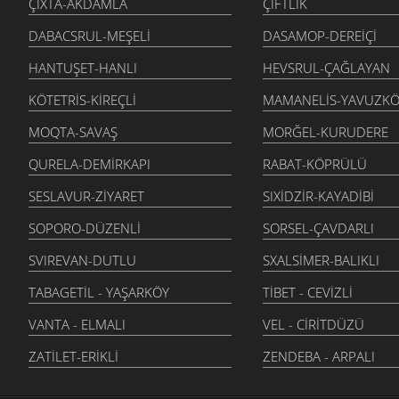
ÇIXTA-AKDAMLA
ÇIFTLIK
DABACSRUL-MEŞELI
DASAMOP-DEREIÇI
HANTUŞET-HANLI
HEVSRUL-ÇAĞLAYAN
KÖTETRIS-KIREÇLI
MAMANELIS-YAVUZKÖ
MOQTA-SAVAŞ
MORĞEL-KURUDERE
QURELA-DEMIRKAPI
RABAT-KÖPRÜLÜ
SESLAVUR-ZIYARET
SIXIDZIR-KAYADIBI
SOPORO-DÜZENLI
SORSEL-ÇAVDARLI
SVIREVAN-DUTLU
SXALSIMER-BALIKLI
TABAGETIL - YAŞARKÖY
TIBET - CEVIZLI
VANTA - ELMALI
VEL - CIRITDÜZÜ
ZATILET-ERIKLI
ZENDEBA - ARPALI