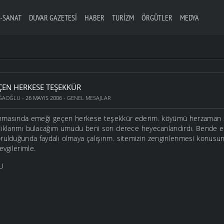
-SANAT
DUVAR GAZETESI
HABER
TURIZM
ÖRGÜTLER
MEDYA
ÇEN HERKESE TEŞEKKÜR
AĞAOĞLU
- 26 MAYIS 2006 -
GENEL MESAJLAR
rlanmasında emeği geçen herkese teşekkür ederim. köyümü herzaman s
dıklarımı bulacağım umudu beni son derece heyecanlandırdı. Bende em
orulduğunda faydalı olmaya çalışırım. sitemizin zenginlenmesi konusun
evgilerimle.
U