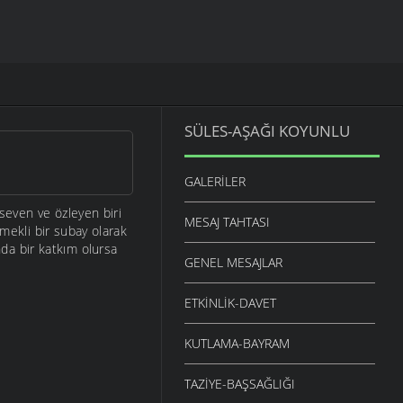
SÜLES-AŞAĞI KOYUNLU
GALERILER
even ve özleyen biri
MESAJ TAHTASI
ekli bir subay olarak
da bir katkım olursa
GENEL MESAJLAR
ETKINLIK-DAVET
KUTLAMA-BAYRAM
TAZIYE-BAŞSAĞLIĞI