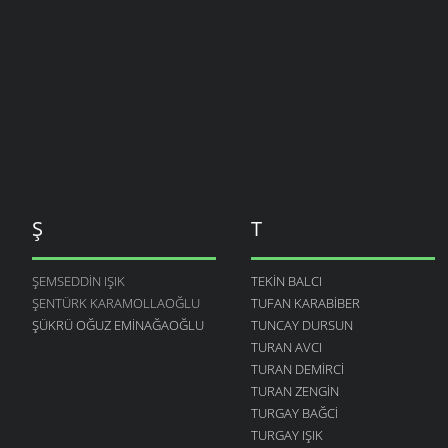
Ş
T
ŞEMSEDDIN IŞIK
TEKIN BALCI
ŞENTÜRK KARAMOLLAOĞLU
TUFAN KARABIBER
ŞÜKRÜ OĞUZ EMINAĞAOĞLU
TUNCAY DURSUN
TURAN AVCI
TURAN DEMIRCI
TURAN ZENGIN
TURGAY BAĞCI
TURGAY IŞIK