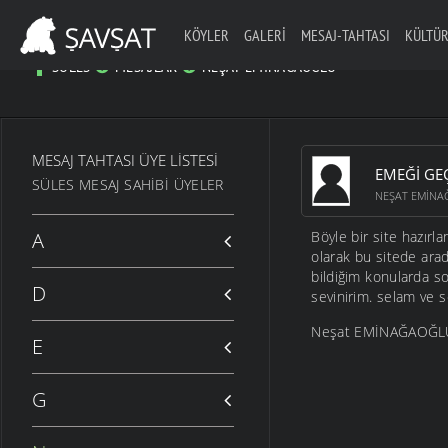
KÖYLER
GALERI
MESAJ-TAHTASI
KÜLTÜR
SÜLES
MESAJLAR
NEŞAT EMINAĞAOĞLU
MESAJ TAHTASI ÜYE LISTESI
EMEĞI GE
SÜLES MESAJ SAHIBI ÜYELER
NEŞAT EMIN
A
Böyle bir site hazı
olarak bu sitede ara
bildiğim konularda s
D
sevinirim. selam ve s
Neşat EMİNAĞAOĞL
E
G