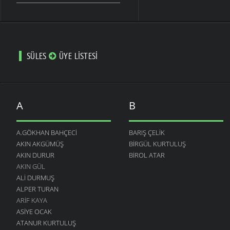
SÜLES
ÜYE LISTESI
A
B
A.GÖKHAN BAHÇECI
BARIŞ ÇELIK
AKIN AKGÜMÜŞ
BIRGÜL KURTULUŞ
AKIN DURUR
BIROL ATAR
AKIN GÜL
ALI DURMUŞ
ALPER TURAN
ARIF KAYA
ASIYE OCAK
ATANUR KURTULUŞ