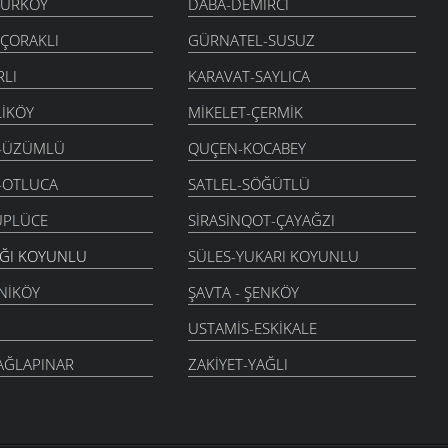
KURKÖY
DABA-DEMIRCI
-ÇORAKLI
GÜRNATEL-SUSUZ
RLI
KARAVAT-SAYLICA
LIKÖY
MIKELET-ÇERMIK
-ÜZÜMLÜ
QUÇEN-KOCABEY
-OTLUCA
SATLEL-SÖĞÜTLÜ
ÜPLÜCE
SIRASINQOT-ÇAYAĞZI
AĞI KOYUNLU
SÜLES-YUKARI KOYUNLU
NIKÖY
ŞAVTA - ŞENKÖY
USTAMIS-ESKIKALE
AĞLAPINAR
ZAKIYET-YAĞLI