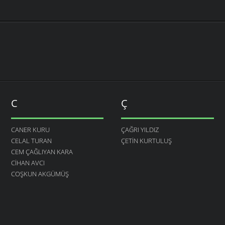
C
Ç
CANER KURU
ÇAĞRI YILDIZ
CELAL TURAN
ÇETIN KURTULUŞ
CEM ÇAĞLIYAN KARA
CIHAN AVCI
COŞKUN AKGÜMÜŞ