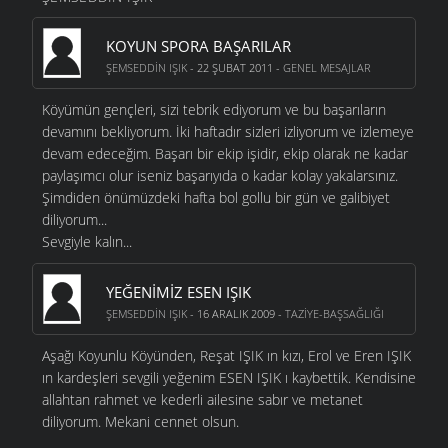
KOYUN SPORA BAŞARILAR
ŞEMSEDDIN IŞIK
- 22 ŞUBAT 2011 -
GENEL MESAJLAR
Köyümün gençleri, sizi tebrik ediyorum ve bu başarıların
devamını bekliyorum. İki haftadır sizleri izliyorum ve izlemeye
devam edeceğim. Başarı bir ekip işidir, ekip olarak ne kadar
paylaşımcı olur iseniz başarıyıda o kadar kolay yakalarsınız.
Şimdiden önümüzdeki hafta bol gollu bir gün ve galibiyet
diliyorum...
Sevgiyle kalın...
YEĞENIMIZ ESEN IŞIK
ŞEMSEDDIN IŞIK
- 16 ARALIK 2009 -
TAZIYE-BAŞSAĞLIĞI
Aşağı Koyunlu Köyünden, Reşat IŞIK ın kızı, Erol ve Eren IŞIK
ın kardeşleri sevgili yeğenim ESEN IŞIK ı kaybettik. Kendisine
allahtan rahmet ve kederli ailesine sabır ve metanet
diliyorum. Mekani cennet olsun.