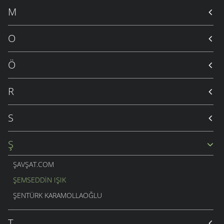
M
O
Ö
R
S
Ş
ŞAVŞAT.COM
ŞEMSEDDIN IŞIK
ŞENTÜRK KARAMOLLAOĞLU
T