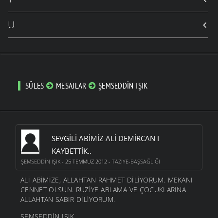
U
SÜLES
MESAJLAR
ŞEMSEDDIN IŞIK
SEVGILI ABIMIZ ALI DEMIRCAN I
KAYBETTIK..
ŞEMSEDDIN IŞIK
- 25 TEMMUZ 2012 -
TAZIYE-BAŞSAĞLIĞI
ALİ ABİMİZE, ALLAHTAN RAHMET DİLİYORUM. MEKANI
CENNET OLSUN. RUZİYE ABLAMA VE ÇOCUKLARINA
ALLAHTAN SABIR DİLİYORUM.
ŞEMSEDDİN IŞIK