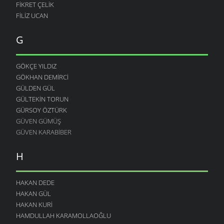
FIKRET ÇELIK
FILIZ UCAN
G
GÖKÇE YILDIZ
GÖKHAN DEMIRCI
GÜLDEN GÜL
GÜLTEKIN TORUN
GÜRSOY ÖZTÜRK
GÜVEN GÜMÜŞ
GÜVEN KARABIBER
H
HAKAN DEDE
HAKAN GÜL
HAKAN KURI
HAMDULLAH KARAMOLLAOĞLU