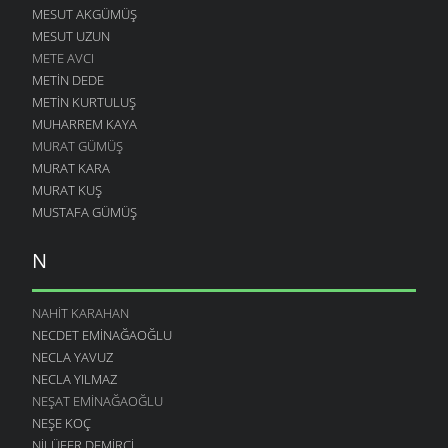
MESUT AKGÜMÜŞ
MESUT UZUN
METE AVCI
METIN DEDE
METIN KURTULUŞ
MUHARREM KAYA
MURAT GÜMÜŞ
MURAT KARA
MURAT KUŞ
MUSTAFA GÜMÜŞ
N
NAHIT KARAHAN
NECDET EMINAĞAOĞLU
NECLA YAVUZ
NECLA YILMAZ
NEŞAT EMINAĞAOĞLU
NEŞE KOÇ
NILÜFER DEMIRCI