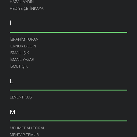
HAZAL AYDIN
HEDIYE ÇETINKAYA
I
İBRAHIM TURAN
İLKNUR BILGIN
İSMAIL IŞIK
ISMAIL YAZAR
ISMET IŞIK
L
LEVENT KUŞ
M
MEHMET ALI TOPAL
MEHTAP TEMUR