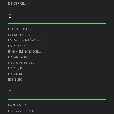
DINÇER ÇELIK
E
EFAYNER AYDIN
EGEMEN KARA
EMRAH EMINAĞAOĞLU
EMRE KARA
ENGIN EMINAĞAOĞLU
ERCAN TABAN
ERDOĞAN BILGIN
EREN IŞIK
ERKAN KURI
ESEN IŞIK
F
FARUK SUTCI
FIGEN ÇOPURSUZ