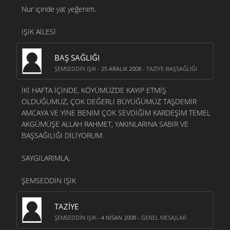
Nur içinde yat yeğenim.
IŞIK AİLESİ
BAŞ SAĞLIĞI
ŞEMSEDDIN IŞIK
- 25 ARALIK 2008 -
TAZIYE-BAŞSAĞLIĞI
İKİ HAFTA İÇİNDE, KÖYÜMÜZDE KAYIP ETMİŞ
OLDUĞUMUZ, ÇOK DEĞERLİ BÜYÜĞÜMÜZ TAŞDEMİR
AMCAYA VE YİNE BENİM ÇOK SEVDİĞİM KARDEŞİM TEMEL
AKGÜMÜŞE ALLAH RAHMET, YAKINLARINA SABIR VE
BAŞSAĞILIĞI DİLİYORUM.
SAYGILARIMLA,
ŞEMSEDDİN IŞIK
TAZIYE
ŞEMSEDDIN IŞIK
- 4 NISAN 2008 -
GENEL MESAJLAR