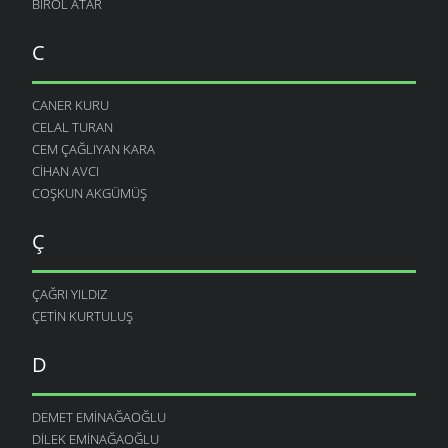
BIROL ATAR
C
CANER KURU
CELAL TURAN
CEM ÇAĞLIYAN KARA
CIHAN AVCI
COŞKUN AKGÜMÜŞ
Ç
ÇAĞRI YILDIZ
ÇETIN KURTULUŞ
D
DEMET EMINAĞAOĞLU
DILEK EMINAĞAOĞLU