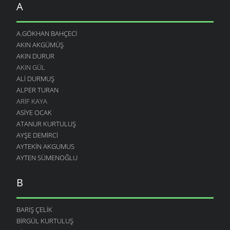
A
A.GÖKHAN BAHÇECI
AKIN AKGÜMÜŞ
AKIN DURUR
AKIN GÜL
ALI DURMUŞ
ALPER TURAN
ARIF KAYA
ASIYE OCAK
ATANUR KURTULUŞ
AYŞE DEMIRCI
AYTEKIN AKGUMUS
AYTEN SÜMENOĞLU
B
BARIŞ ÇELIK
BIRGÜL KURTULUŞ