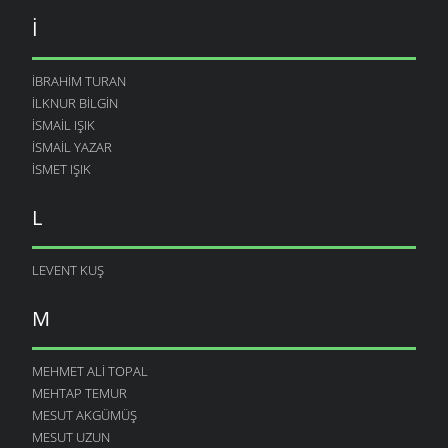
I
İBRAHIM TURAN
İLKNUR BILGIN
İSMAIL IŞIK
ISMAIL YAZAR
ISMET IŞIK
L
LEVENT KUŞ
M
MEHMET ALI TOPAL
MEHTAP TEMUR
MESUT AKGÜMÜŞ
MESUT UZUN