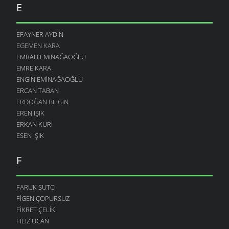
E
EFAYNER AYDIN
EGEMEN KARA
EMRAH EMINAĞAOĞLU
EMRE KARA
ENGIN EMINAĞAOĞLU
ERCAN TABAN
ERDOĞAN BILGIN
EREN IŞIK
ERKAN KURI
ESEN IŞIK
F
FARUK SUTCI
FIGEN ÇOPURSUZ
FIKRET ÇELIK
FILIZ UCAN