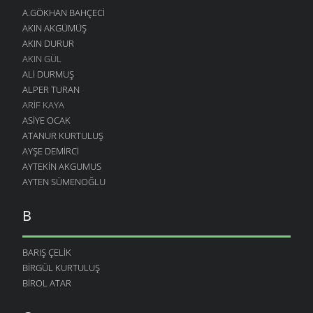
A.GÖKHAN BAHÇECI
AKIN AKGÜMÜŞ
AKIN DURUR
AKIN GÜL
ALI DURMUŞ
ALPER TURAN
ARIF KAYA
ASIYE OCAK
ATANUR KURTULUŞ
AYŞE DEMIRCI
AYTEKIN AKGUMUS
AYTEN SÜMENOĞLU
B
BARIŞ ÇELIK
BIRGÜL KURTULUŞ
BIROL ATAR