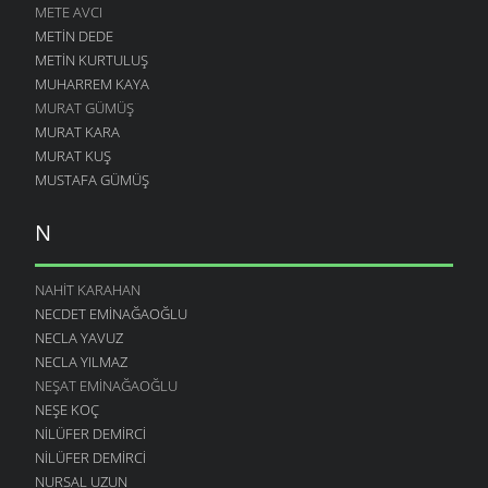
METE AVCI
METIN DEDE
METIN KURTULUŞ
MUHARREM KAYA
MURAT GÜMÜŞ
MURAT KARA
MURAT KUŞ
MUSTAFA GÜMÜŞ
N
NAHIT KARAHAN
NECDET EMINAĞAOĞLU
NECLA YAVUZ
NECLA YILMAZ
NEŞAT EMINAĞAOĞLU
NEŞE KOÇ
NILÜFER DEMIRCI
NILÜFER DEMIRCI
NURSAL UZUN