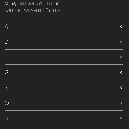
MESAJ TAHTASI ÜYE LISTESI
SÜLES MESAJ SAHIBI ÜYELER
A
D
E
G
N
O
R