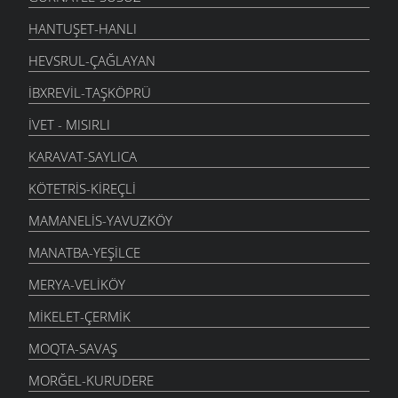
HANTUŞET-HANLI
HEVSRUL-ÇAĞLAYAN
İBXREVIL-TAŞKÖPRÜ
İVET - MISIRLI
KARAVAT-SAYLICA
KÖTETRIS-KIREÇLI
MAMANELIS-YAVUZKÖY
MANATBA-YEŞILCE
MERYA-VELIKÖY
MIKELET-ÇERMIK
MOQTA-SAVAŞ
MORĞEL-KURUDERE