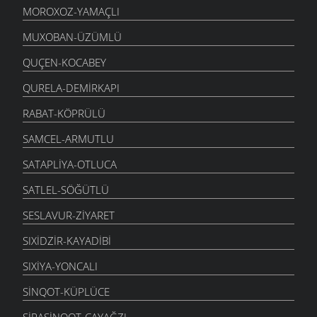
MOROXOZ-YAMAÇLI
MUXOBAN-ÜZÜMLÜ
QUÇEN-KOCABEY
QURELA-DEMIRKAPI
RABAT-KÖPRÜLÜ
SAMCEL-ARMUTLU
SATAPLIYA-OTLUCA
SATLEL-SÖĞÜTLÜ
SESLAVUR-ZIYARET
SIXIDZIR-KAYADIBI
SIXIYA-YONCALI
SINQOT-KÜPLÜCE
SIRASINQOT-ÇAYAĞZI