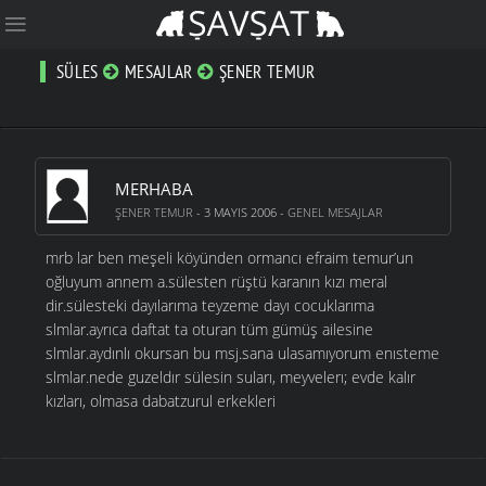
SÜLES
MESAJLAR
ŞENER TEMUR
MERHABA
ŞENER TEMUR
- 3 MAYIS 2006 -
GENEL MESAJLAR
mrb lar ben meşeli köyünden ormancı efraim temur’un
oğluyum annem a.sülesten rüştü karanın kızı meral
dir.sülesteki dayılarıma teyzeme dayı cocuklarıma
slmlar.ayrıca daftat ta oturan tüm gümüş ailesine
slmlar.aydınlı okursan bu msj.sana ulasamıyorum enısteme
slmlar.nede guzeldır sülesin suları, meyvelerı; evde kalır
kızları, olmasa dabatzurul erkekleri