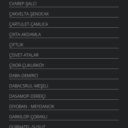
CVAREP-ŞALCI
ÇAKVELTA-ŞENOCAK
ÇARTULET-ÇAMLICA
ÇIXTA-AKDAMLA
ÇIFTLIK
ÇISVET-ATALAR
ÇIXOR-ÇUKURKÖY
DABA-DEMIRCI
DABACSRUL-MEŞELI
DASAMOP-DEREIÇI
DIYOBAN - MEYDANCIK
GARKILOP-ÇORAKLI
GÜRNATEL-SUSUZ