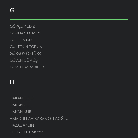
G
GÖKÇE YILDIZ
GÖKHAN DEMIRCI
GÜLDEN GÜL
GÜLTEKIN TORUN
GÜRSOY ÖZTÜRK
GÜVEN GÜMÜŞ
GÜVEN KARABIBER
H
HAKAN DEDE
HAKAN GÜL
HAKAN KURI
HAMDULLAH KARAMOLLAOĞLU
HAZAL AYDIN
HEDIYE ÇETINKAYA