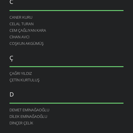
C
CANER KURU
CELAL TURAN
CEM ÇAĞLIYAN KARA
CIHAN AVCI
COŞKUN AKGÜMÜŞ
Ç
ÇAĞRI YILDIZ
ÇETIN KURTULUŞ
D
DEMET EMINAĞAOĞLU
DILEK EMINAĞAOĞLU
DINÇER ÇELIK