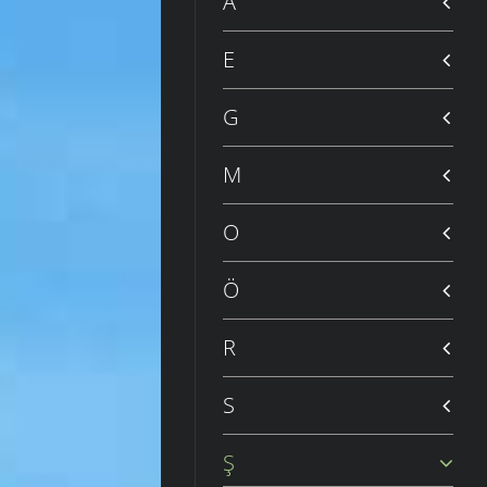
A
E
G
M
O
Ö
R
S
Ş