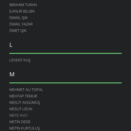
İBRAHIM TURAN
İLKNUR BILGIN
İSMAIL IŞIK
ISMAIL YAZAR
ISMET IŞIK
L
LEVENT KUŞ
M
MEHMET ALI TOPAL
MEHTAP TEMUR
MESUT AKGÜMÜŞ
MESUT UZUN
METE AVCI
METIN DEDE
METIN KURTULUŞ