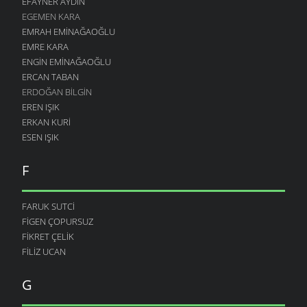
EFAYNER AYDIN
EGEMEN KARA
EMRAH EMINAĞAOĞLU
EMRE KARA
ENGIN EMINAĞAOĞLU
ERCAN TABAN
ERDOĞAN BILGIN
EREN IŞIK
ERKAN KURI
ESEN IŞIK
F
FARUK SUTCI
FIGEN ÇOPURSUZ
FIKRET ÇELIK
FILIZ UCAN
G