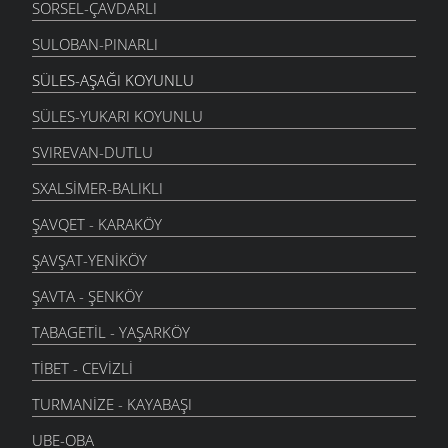
SORSEL-ÇAVDARLI
SULOBAN-PINARLI
SÜLES-AŞAĞI KOYUNLU
SÜLES-YUKARI KOYUNLU
SVIREVAN-DUTLU
SXALSIMER-BALIKLI
ŞAVQET - KARAKÖY
ŞAVŞAT-YENIKÖY
ŞAVTA - ŞENKÖY
TABAGETIL - YAŞARKÖY
TIBET - CEVIZLI
TURMANIZE - KAYABAŞI
UBE-OBA