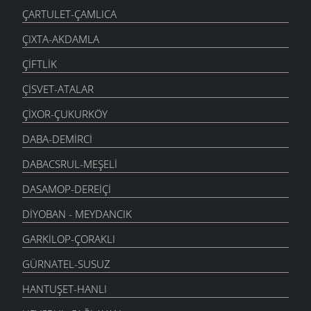
ÇARTULET-ÇAMLICA
ÇIXTA-AKDAMLA
ÇIFTLIK
ÇISVET-ATALAR
ÇIXOR-ÇUKURKÖY
DABA-DEMIRCI
DABACSRUL-MEŞELI
DASAMOP-DEREIÇI
DIYOBAN - MEYDANCIK
GARKILOP-ÇORAKLI
GÜRNATEL-SUSUZ
HANTUŞET-HANLI