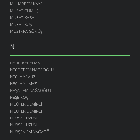
MUHARREM KAYA
MURAT GÜMÜŞ
MURAT KARA
MURAT KUŞ
MUSTAFA GÜMÜŞ
N
NAHIT KARAHAN
NECDET EMINAĞAOĞLU
NECLA YAVUZ
NECLA YILMAZ
NEŞAT EMINAĞAOĞLU
NEŞE KOÇ
NILÜFER DEMIRCI
NILÜFER DEMIRCI
NURSAL UZUN
NURSAL UZUN
NURŞEN EMINAĞAOĞLU