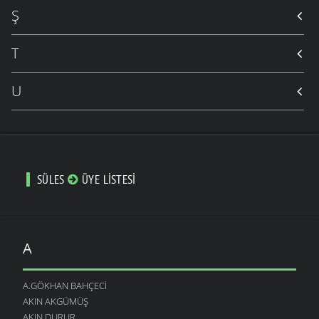
Ş
T
U
SÜLES
ÜYE LISTESI
A
A.GÖKHAN BAHÇECI
AKIN AKGÜMÜŞ
AKIN DURUR