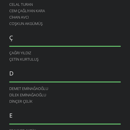
CELAL TURAN
CEM ÇAĞLIYAN KARA
CIHAN AVCI
COŞKUN AKGÜMÜŞ
Ç
ÇAĞRI YILDIZ
ÇETIN KURTULUŞ
D
DEMET EMINAĞAOĞLU
DILEK EMINAĞAOĞLU
DINÇER ÇELIK
E