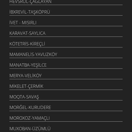
HEVSRUL-ÇAĞLAYAN
İBXREVIL-TAŞKÖPRÜ
İVET - MISIRLI
KARAVAT-SAYLICA
KÖTETRIS-KIREÇLI
MAMANELIS-YAVUZKÖY
MANATBA-YEŞILCE
MERYA-VELIKÖY
MIKELET-ÇERMIK
MOQTA-SAVAŞ
MORĞEL-KURUDERE
MOROXOZ-YAMAÇLI
MUXOBAN-ÜZÜMLÜ