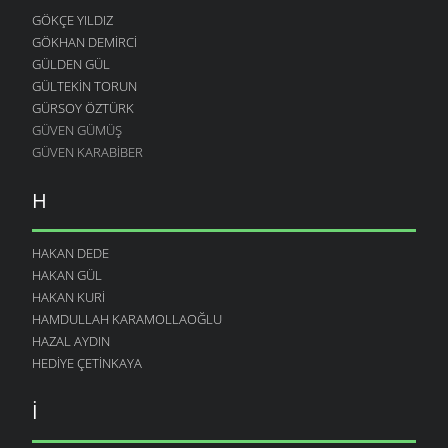
GÖKÇE YILDIZ
GÖKHAN DEMIRCI
GÜLDEN GÜL
GÜLTEKIN TORUN
GÜRSOY ÖZTÜRK
GÜVEN GÜMÜŞ
GÜVEN KARABIBER
H
HAKAN DEDE
HAKAN GÜL
HAKAN KURI
HAMDULLAH KARAMOLLAOĞLU
HAZAL AYDIN
HEDIYE ÇETINKAYA
I