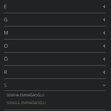
E
G
M
O
Ö
R
S
SEMIHA EMINAĞAOĞLU
SONGÜL EMINAĞAOĞLU