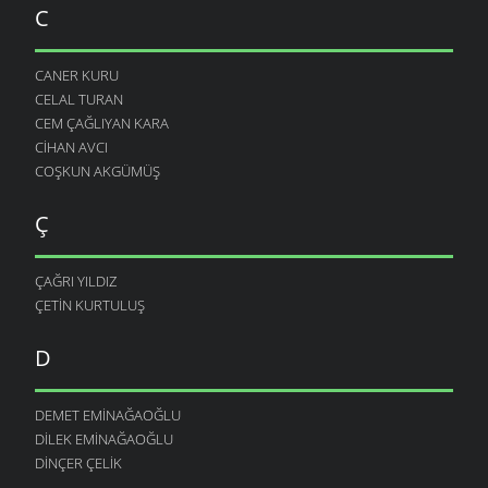
C
CANER KURU
CELAL TURAN
CEM ÇAĞLIYAN KARA
CIHAN AVCI
COŞKUN AKGÜMÜŞ
Ç
ÇAĞRI YILDIZ
ÇETIN KURTULUŞ
D
DEMET EMINAĞAOĞLU
DILEK EMINAĞAOĞLU
DINÇER ÇELIK