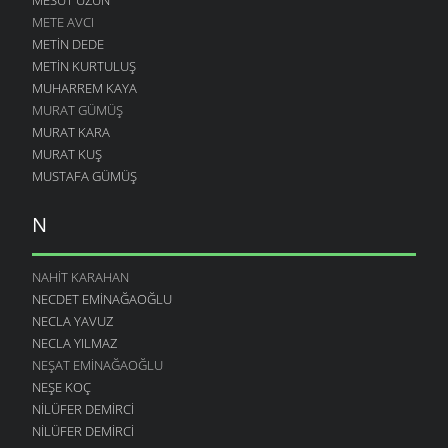
METE AVCI
METIN DEDE
METIN KURTULUŞ
MUHARREM KAYA
MURAT GÜMÜŞ
MURAT KARA
MURAT KUŞ
MUSTAFA GÜMÜŞ
N
NAHIT KARAHAN
NECDET EMINAĞAOĞLU
NECLA YAVUZ
NECLA YILMAZ
NEŞAT EMINAĞAOĞLU
NEŞE KOÇ
NILÜFER DEMIRCI
NILÜFER DEMIRCI