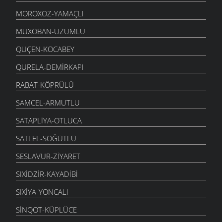
MOROXOZ-YAMAÇLI
MUXOBAN-ÜZÜMLÜ
QUÇEN-KOCABEY
QURELA-DEMIRKAPI
RABAT-KÖPRÜLÜ
SAMCEL-ARMUTLU
SATAPLIYA-OTLUCA
SATLEL-SÖĞÜTLÜ
SESLAVUR-ZIYARET
SIXIDZIR-KAYADIBI
SIXIYA-YONCALI
SINQOT-KÜPLÜCE