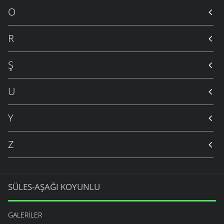
O
R
Ş
U
Y
Z
SÜLES-AŞAĞI KOYUNLU
GALERILER