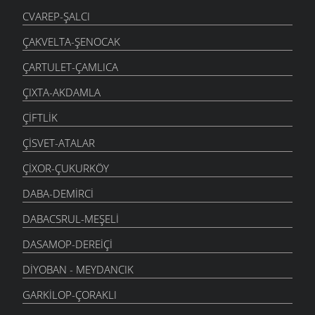
CVAREP-ŞALCI
ÇAKVELTA-ŞENOCAK
ÇARTULET-ÇAMLICA
ÇIXTA-AKDAMLA
ÇIFTLIK
ÇISVET-ATALAR
ÇIXOR-ÇUKURKÖY
DABA-DEMIRCI
DABACSRUL-MEŞELI
DASAMOP-DEREIÇI
DIYOBAN - MEYDANCIK
GARKILOP-ÇORAKLI