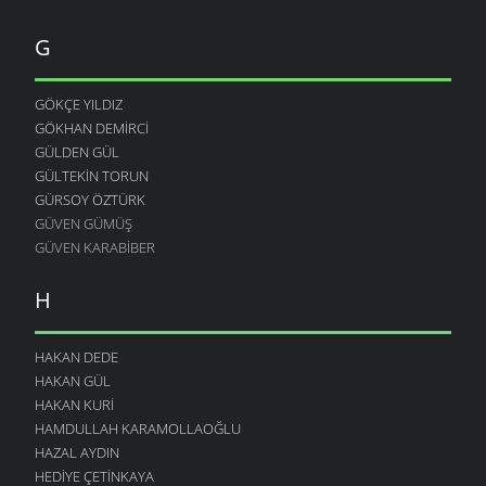
G
GÖKÇE YILDIZ
GÖKHAN DEMIRCI
GÜLDEN GÜL
GÜLTEKIN TORUN
GÜRSOY ÖZTÜRK
GÜVEN GÜMÜŞ
GÜVEN KARABIBER
H
HAKAN DEDE
HAKAN GÜL
HAKAN KURI
HAMDULLAH KARAMOLLAOĞLU
HAZAL AYDIN
HEDIYE ÇETINKAYA