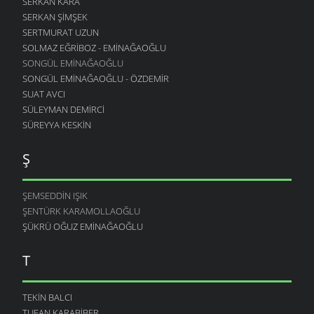
SERKAN KARA
SERKAN ŞIMŞEK
SERTMURAT UZUN
SOLMAZ EĞRIBOZ - EMINAĞAOĞLU
SONGÜL EMINAĞAOĞLU
SONGÜL EMINAĞAOĞLU - ÖZDEMIR
SUAT AVCI
SÜLEYMAN DEMIRCI
SÜREYYA KESKIN
Ş
ŞEMSEDDIN IŞIK
ŞENTÜRK KARAMOLLAOĞLU
ŞÜKRÜ OĞUZ EMINAĞAOĞLU
T
TEKIN BALCI
TUFAN KARABIBER