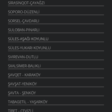
SIRASINQOT-ÇAYAĞZI
SOPORO-DÜZENLI
SORSEL-ÇAVDARLI
SULOBAN-PINARLI
SÜLES-AŞAĞI KOYUNLU
SÜLES-YUKARI KOYUNLU
SVIREVAN-DUTLU
SXALSIMER-BALIKLI
ŞAVQET - KARAKÖY
ŞAVŞAT-YENIKÖY
ŞAVTA - ŞENKÖY
TABAGETIL - YAŞARKÖY
TIBET - CEVIZLI