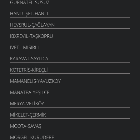
GÜRNATEL-SUSUZ
HANTUŞET-HANLI
HEVSRUL-ÇAĞLAYAN
İBXREVIL-TAŞKÖPRÜ
İVET - MISIRLI
KARAVAT-SAYLICA
KÖTETRIS-KIREÇLI
MAMANELIS-YAVUZKÖY
MANATBA-YEŞILCE
MERYA-VELIKÖY
MIKELET-ÇERMIK
MOQTA-SAVAŞ
MORĞEL-KURUDERE