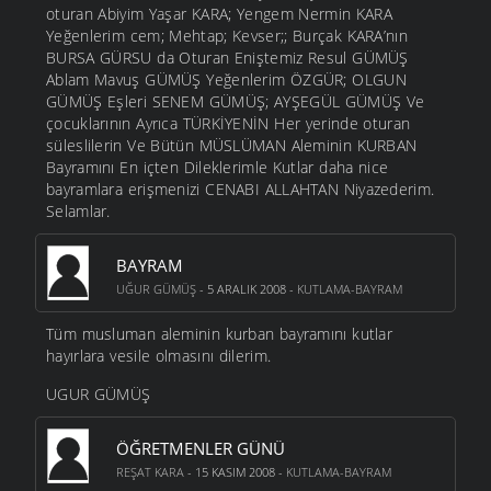
oturan Abiyim Yaşar KARA; Yengem Nermin KARA
Yeğenlerim cem; Mehtap; Kevser;; Burçak KARA’nın
BURSA GÜRSU da Oturan Eniştemiz Resul GÜMÜŞ
Ablam Mavuş GÜMÜŞ Yeğenlerim ÖZGÜR; OLGUN
GÜMÜŞ Eşleri SENEM GÜMÜŞ; AYŞEGÜL GÜMÜŞ Ve
çocuklarının Ayrıca TÜRKİYENİN Her yerinde oturan
süleslilerin Ve Bütün MÜSLÜMAN Aleminin KURBAN
Bayramını En içten Dileklerimle Kutlar daha nice
bayramlara erişmenizi CENABI ALLAHTAN Niyazederim.
Selamlar.
BAYRAM
UĞUR GÜMÜŞ
- 5 ARALIK 2008 -
KUTLAMA-BAYRAM
Tüm musluman aleminin kurban bayramını kutlar
hayırlara vesile olmasını dilerim.
UGUR GÜMÜŞ
ÖĞRETMENLER GÜNÜ
REŞAT KARA
- 15 KASIM 2008 -
KUTLAMA-BAYRAM