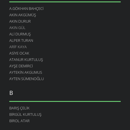
A.GÖKHAN BAHÇECI
AKIN AKGÜMÜŞ
AKIN DURUR
AKIN GÜL
ALI DURMUŞ
ALPER TURAN
ARIF KAYA
ASIYE OCAK
ATANUR KURTULUŞ
AYŞE DEMIRCI
AYTEKIN AKGUMUS
AYTEN SÜMENOĞLU
B
BARIŞ ÇELIK
BIRGÜL KURTULUŞ
BIROL ATAR