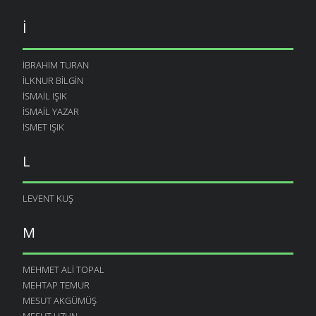
I
İBRAHIM TURAN
İLKNUR BILGIN
İSMAIL IŞIK
ISMAIL YAZAR
ISMET IŞIK
L
LEVENT KUŞ
M
MEHMET ALI TOPAL
MEHTAP TEMUR
MESUT AKGÜMÜŞ
MESUT UZUN