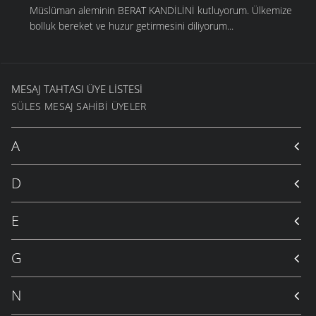
Müslüman aleminin BERAT KANDİLİNİ kutluyorum. Ülkemize
bolluk bereket ve huzur getirmesini diliyorum...
MESAJ TAHTASI ÜYE LISTESI
SÜLES MESAJ SAHIBI ÜYELER
A
D
E
G
N