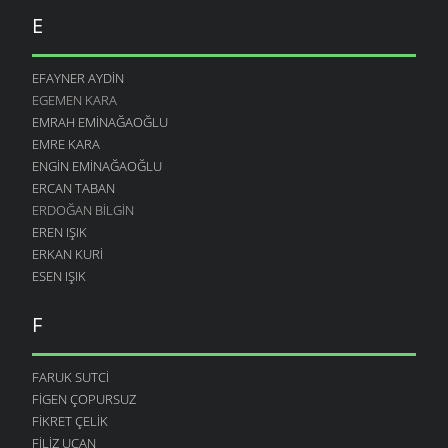
E
EFAYNER AYDIN
EGEMEN KARA
EMRAH EMINAĞAOĞLU
EMRE KARA
ENGIN EMINAĞAOĞLU
ERCAN TABAN
ERDOĞAN BILGIN
EREN IŞIK
ERKAN KURI
ESEN IŞIK
F
FARUK SUTCI
FIGEN ÇOPURSUZ
FIKRET ÇELIK
FILIZ UCAN