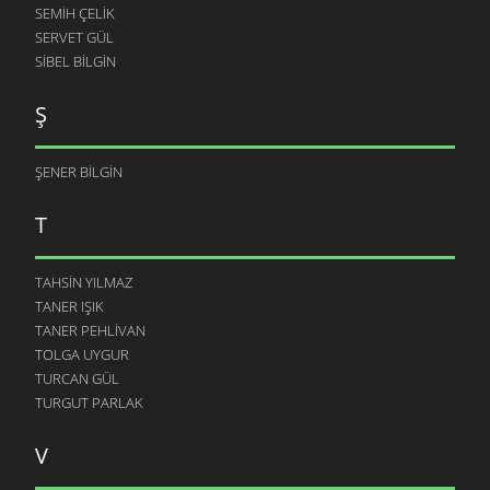
SEMIH ÇELIK
SERVET GÜL
SIBEL BILGIN
Ş
ŞENER BILGIN
T
TAHSIN YILMAZ
TANER IŞIK
TANER PEHLIVAN
TOLGA UYGUR
TURCAN GÜL
TURGUT PARLAK
V