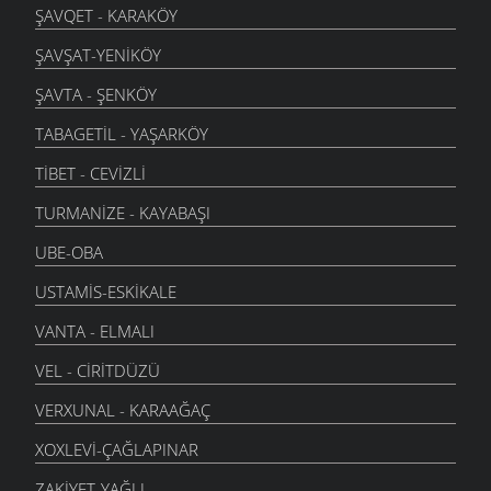
ŞAVQET - KARAKÖY
ŞAVŞAT-YENIKÖY
ŞAVTA - ŞENKÖY
TABAGETIL - YAŞARKÖY
TIBET - CEVIZLI
TURMANIZE - KAYABAŞI
UBE-OBA
USTAMIS-ESKIKALE
VANTA - ELMALI
VEL - CIRITDÜZÜ
VERXUNAL - KARAAĞAÇ
XOXLEVI-ÇAĞLAPINAR
ZAKIYET-YAĞLI