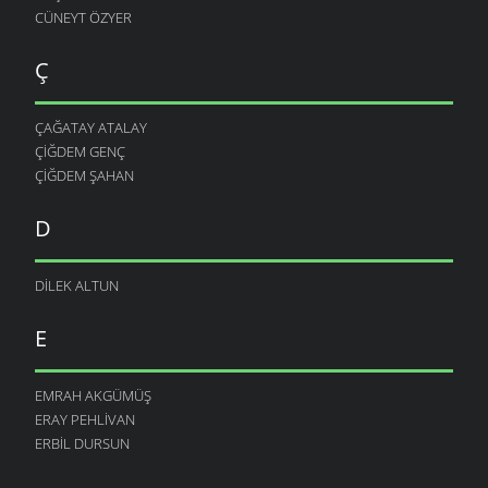
CÜNEYT ÖZYER
Ç
ÇAĞATAY ATALAY
ÇIĞDEM GENÇ
ÇIĞDEM ŞAHAN
D
DILEK ALTUN
E
EMRAH AKGÜMÜŞ
ERAY PEHLIVAN
ERBIL DURSUN