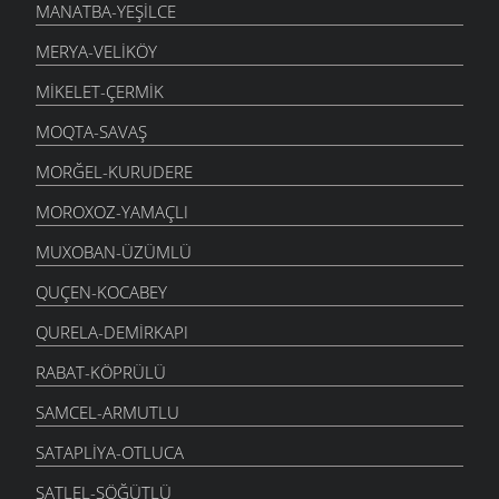
MANATBA-YEŞILCE
MERYA-VELIKÖY
MIKELET-ÇERMIK
MOQTA-SAVAŞ
MORĞEL-KURUDERE
MOROXOZ-YAMAÇLI
MUXOBAN-ÜZÜMLÜ
QUÇEN-KOCABEY
QURELA-DEMIRKAPI
RABAT-KÖPRÜLÜ
SAMCEL-ARMUTLU
SATAPLIYA-OTLUCA
SATLEL-SÖĞÜTLÜ