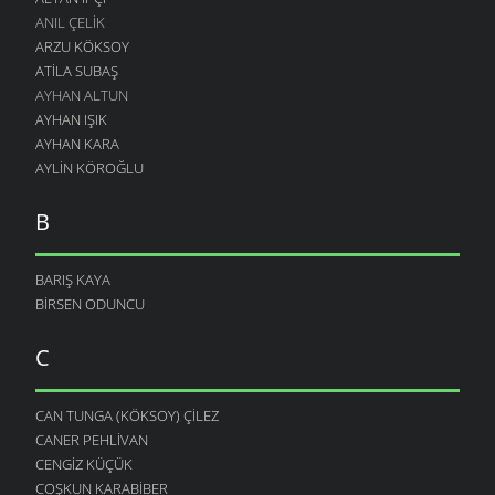
ANIL ÇELIK
ARZU KÖKSOY
ATILA SUBAŞ
AYHAN ALTUN
AYHAN IŞIK
AYHAN KARA
AYLIN KÖROĞLU
B
BARIŞ KAYA
BIRSEN ODUNCU
C
CAN TUNGA (KÖKSOY) ÇILEZ
CANER PEHLIVAN
CENGIZ KÜÇÜK
COŞKUN KARABIBER