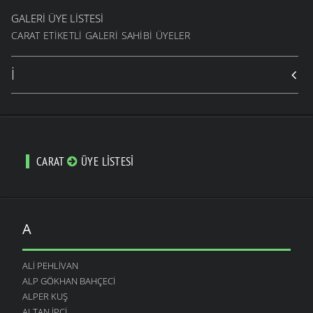
GALERI ÜYE LISTESI
CARAT ETIKETLI GALERI SAHIBI ÜYELER
İ
CARAT
ÜYE LISTESI
A
ALI PEHLIVAN
ALP GÖKHAN BAHÇECI
ALPER KUŞ
ALTAN İPÇI