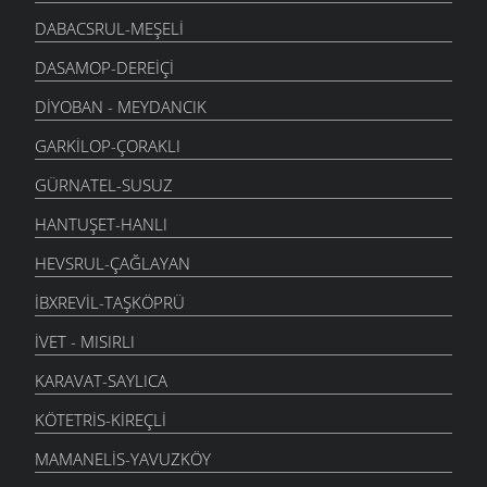
DABACSRUL-MEŞELI
DASAMOP-DEREIÇI
DIYOBAN - MEYDANCIK
GARKILOP-ÇORAKLI
GÜRNATEL-SUSUZ
HANTUŞET-HANLI
HEVSRUL-ÇAĞLAYAN
İBXREVIL-TAŞKÖPRÜ
İVET - MISIRLI
KARAVAT-SAYLICA
KÖTETRIS-KIREÇLI
MAMANELIS-YAVUZKÖY