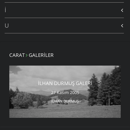
İ
U
CARAT
GALERILER
ILHAN DURMUŞ GALERI
27 Kasım 2005
İLHAN DURMUŞ