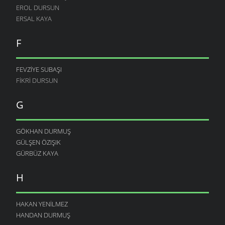
EROL DURSUN
ERSAL KAYA
F
FEVZIYE SUBAŞI
FIKRI DURSUN
G
GÖKHAN DURMUŞ
GÜLŞEN ÖZIŞIK
GÜRBÜZ KAYA
H
HAKAN YENILMEZ
HANDAN DURMUŞ