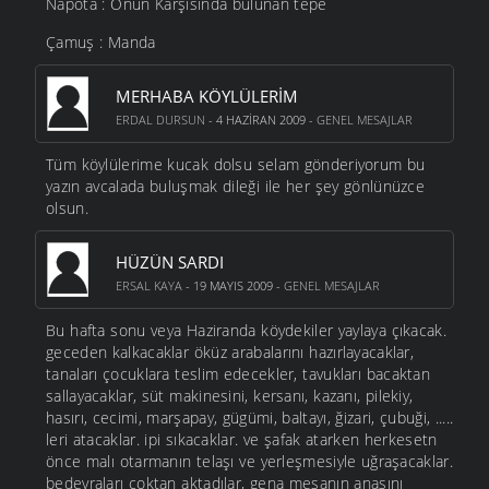
Napota : Onun Karşısında bulunan tepe
Çamuş : Manda
MERHABA KÖYLÜLERIM
ERDAL DURSUN
- 4 HAZIRAN 2009 -
GENEL MESAJLAR
Tüm köylülerime kucak dolsu selam gönderiyorum bu
yazın avcalada buluşmak dileği ile her şey gönlünüzce
olsun.
HÜZÜN SARDI
ERSAL KAYA
- 19 MAYIS 2009 -
GENEL MESAJLAR
Bu hafta sonu veya Haziranda köydekiler yaylaya çıkacak.
geceden kalkacaklar öküz arabalarını hazırlayacaklar,
tanaları çocuklara teslim edecekler, tavukları bacaktan
sallayacaklar, süt makinesini, kersanı, kazanı, pilekiy,
hasırı, cecimi, marşapay, gügümi, baltayı, ğizari, çubuği, .....
leri atacaklar. ipi sıkacaklar. ve şafak atarken herkesetn
önce malı otarmanın telaşı ve yerleşmesiyle uğraşacaklar.
bedevraları çoktan aktadılar, gena meşanın anasını