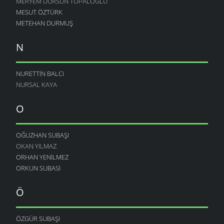
MERYEM DURSUN TOPALOĞLU
MESUT ÖZTÜRK
METEHAN DURMUŞ
N
NURETTIN BALCI
NURSAL KAYA
O
OĞUZHAN SUBAŞI
OKAN YILMAZ
ORHAN YENILMEZ
ORKUN SUBASI
Ö
ÖZGÜR SUBAŞI