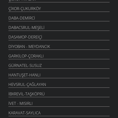
ÇIXOR-ÇUKURKÖY
DABA-DEMIRCI
DABACSRUL-MEŞELI
DASAMOP-DEREIÇI
DIYOBAN - MEYDANCIK
GARKILOP-ÇORAKLI
GÜRNATEL-SUSUZ
HANTUŞET-HANLI
HEVSRUL-ÇAĞLAYAN
İBXREVIL-TAŞKÖPRÜ
İVET - MISIRLI
KARAVAT-SAYLICA