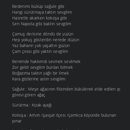
Bedenimi büküp sağule gibi
Hangi sürütmaya taktın sevgilim
Hasretle akarken kokoşa gibi
Sen Napota gibi baktın sevgilim
Çamuş derisine döndü de yüzün
Hep yokuş gösterdin nerede düzün
Yaz baharın yok yaşattın güzün
Çam çırası gibi yaktın sevgilim
Benimde hakkımdı sevmek sevilmek
Zor geldi sevgilim bunları bilmek
Boğazıma taktın yağlı bir ilmek
Kara gözlerine astın sevgilim
Sağule : Meşe ağacının filizinden bükülerek elde edilen ip
görevi gören ağaç
Sürütma : Kızak ayağı
Kokoşa : Artvin /şavşat ilçesi /çamlıca köyünde bulunan
pınar