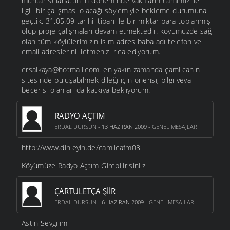
muhtar selahattin in döneminde vakıfların camimiz ile
ilgili bir çalışması olacağı söylemiyle bekleme durumuna
geçtik. 31.05.09 tarihi itibarı ile bir miktar para toplanmış
olup proje çalışmaları devam etmektedir. köyümüzde sağ
olan tüm köylülerimizin isim adres baba adı telefon ve
email adreslerini iletmenizi rica ediyorum.
ersalkaya@hotmail.com. en yakın zamanda çamlıcanın
sitesinde buluşabilmek dileği için önerisi, bilgi veya
becerisi olanları da katkıya bekliyorum.
RADYO AÇTIM
ERDAL DURSUN
- 13 HAZIRAN 2009 -
GENEL MESAJLAR
http://www.dinleyin.de/camlicafm08
Köyümüze Radyo Açtım Girebilirisiniiz
ÇARTULETÇA ŞIIR
ERDAL DURSUN
- 6 HAZIRAN 2009 -
GENEL MESAJLAR
Astın Sevgilim