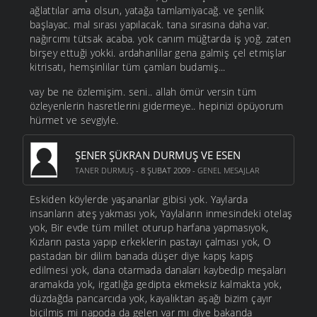
ağlattılar ama olsun, yatağa tamlamiyacağ. ve şenlik
başlayac. mal sırası yapılacak. tana sırasına daha var.
nağırcımı tütsak acaba. yok canım müğtarda iş yoğ. zaten
birşey ettuği yokki. ardahanlilar gena galmiş çel etmişlar
kitrisatı, hemşinlilar tüm çamları budamiş...
vay be ne özlemişim. seni.. allah ömür versin tüm
özleyenlerin hasretlerini gidermeye.. hepinizi öpüyorum
hürmet ve sevgiyle.
ŞENER ŞÜKRAN DURMUŞ VE ESEN
TANER DURMUŞ
- 8 ŞUBAT 2009 -
GENEL MESAJLAR
Eskiden köylerde yaşananlar gibisi yok. Yaylarda
insanların ateş yakması yok, Yaylaların inmesindeki otelaş
yok, Bir evde tüm millet oturup harfana yapmasıyok,
Kızların pasta yapıp erkeklerin pastayı çalması yok, O
pastadan bir dilim banada düşer diye kapış kapış
edilmesi yok, dana otarmada danaları kaybedip meşaları
aramakda yok, irgatlığa gedipta ekmeksiz kalmakta yok,
düzdağda pancarcıda yok, kayalıktan aşağı bizim çayır
biçilmiş mi napoda da gelen var mı diye bakanda