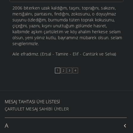
2006 biterken uzak kaldığım, taşını, toprağını, sakızını,
mersğalını, pantasını, fındığını, zokosunu, o doyuylmaz
suyunu özlediğim, burnumda tüten toprak kokusunu,
çiçeğini, yazını, kışını unuttuğum gölümde hasret,
kalbimde aşkım çartületim ve köy ahalim herkese selam
olsun, yeni yılınız kutlu, bayramınız mübarek olsun. selam
sevgilerimizle.
Aile efradımız. (Ersal - Tamire - Elif - Cantürk ve Selva)
1
2
3
4
MESAJ TAHTASI ÜYE LISTESI
ÇARTULET MESAJ SAHIBI ÜYELER
A