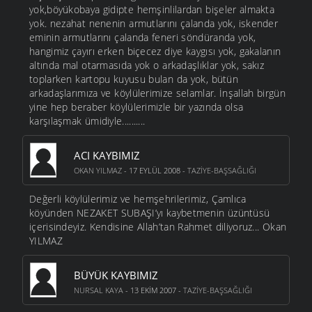
yok,böyükobaya gidipte hemşinlilardan bişeler almakta
yok. nezahat nenenin armutlarını çalanda yok, iskender
eminin armutlarını çalanda feneri söndüranda yok,
hangimiz çayırı erken biçecez diye kaygısı yok, gakalanın
altında mal otarmasıda yok o arkadaşlıklar yok, sakız
toplarken kartopu kuyusu bulan da yok, bütün
arkadaşlarımıza ve köylülerimize selamlar. İnşallah birgün
yine hep beraber köylülerimizle bir yazında olsa
karşılaşmak ümidiyle..........
ACI KAYBIMIZ
OKAN YILMAZ
- 17 EYLÜL 2008 -
TAZIYE-BAŞSAĞLIĞI
Değerli köylülerimiz ve hemşehrilerimiz, Çamlıca
köyünden NEZAKET SUBAŞI’yı kaybetmenin üzüntüsü
içerisindeyiz. Kendisine Allah’tan Rahmet diliyoruz... Okan
YILMAZ
BÜYÜK KAYBIMIZ
NURSAL KAYA
- 13 EKIM 2007 -
TAZIYE-BAŞSAĞLIĞI