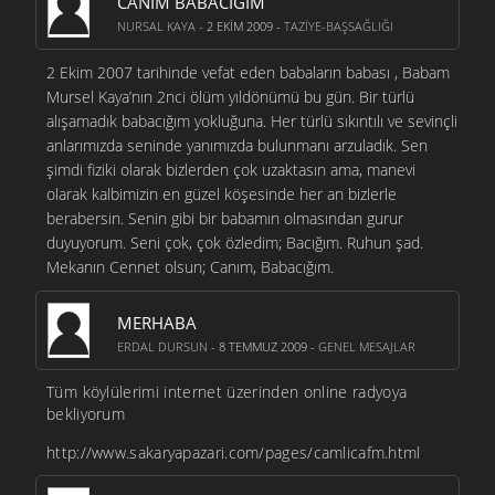
CANIM BABACIĞIM
NURSAL KAYA
- 2 EKIM 2009 -
TAZIYE-BAŞSAĞLIĞI
2 Ekim 2007 tarihinde vefat eden babaların babası , Babam
Mursel Kaya’nın 2nci ölüm yıldönümü bu gün. Bir türlü
alışamadık babacığım yokluğuna. Her türlü sıkıntılı ve sevinçli
anlarımızda seninde yanımızda bulunmanı arzuladık. Sen
şimdi fiziki olarak bizlerden çok uzaktasın ama, manevi
olarak kalbimizin en güzel köşesinde her an bizlerle
berabersin. Senin gibi bir babamın olmasından gurur
duyuyorum. Seni çok, çok özledim; Bacığım. Ruhun şad.
Mekanın Cennet olsun; Canım, Babacığım.
MERHABA
ERDAL DURSUN
- 8 TEMMUZ 2009 -
GENEL MESAJLAR
Tüm köylülerimi internet üzerinden online radyoya
bekliyorum
http://www.sakaryapazari.com/pages/camlicafm.html