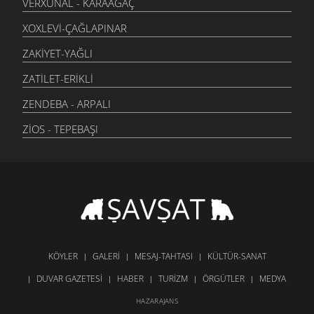
VERXUNAL - KARAAĞAÇ
XOXLEVI-ÇAĞLAPINAR
ZAKIYET-YAĞLI
ZATILET-ERIKLI
ZENDEBA - ARPALI
ZIOS - TEPEBAŞI
KÖYLER
GALERI
MESAJ-TAHTASI
KÜLTÜR-SANAT
DUVAR GAZETESI
HABER
TURIZM
ÖRGÜTLER
MEDYA
HAZARAJANS