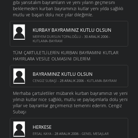
gıbı yansıtalım bayramların ve yenı yıların geçmesını
beklemeden kurban bayramınızı kutlar yenı yılda sağlıklı
mutlu ve başarı dolu nıce yılar dıleğimle.
KURBAY BAYRAMINIZ KUTLU OLSUN
MERYEM DURSUN TOPALOĞLU
- 30 ARALIK 2006 -
KUTLAMA-BAYRAM
TÜM ÇARTULETLİLERİN KURBAN BAYRAMINI KUTLAR
HAYIRLARA VESİLE OLMASINI DİLERİM
BAYRAMINIZ KUTLU OLSUN
CENGIZ SUBAŞI
- 28 ARALIK 2006 -
KUTLAMA-BAYRAM
Merhaba çartuletliler mübarek kurban bayramınızı ve yeni
yılınızı kutlar nice sağlıklı, mutlu ve paylaşımlarla dolu yeni
yıllar ve bayramlar geçirmenizi temenni ederim. Cengiz
Subaşı
HERKESE
ERSAL KAYA
- 28 ARALIK 2006 -
GENEL MESAJLAR