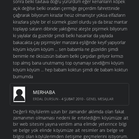
sonra belki tavtava doğru yürürdüm eğer kenanların köpek
açık değilse belki oradan çermiğe geçerdim fahrettinide
çağırarak biliyorum kirazlar heüz olmamıştır yoksa elfazların
kirazlara şöyle bir el sürmek güzel olurdu ya da biraz mantar
toplayıp satarın dibinde yaktığımız ateşte pişirmek biliyorum
ki yaylalar da güzeldir şimdi belki hasanlar da yaylada
bakacakta çay pişirmişler manzara eşliğinde keyif yapıyorlar
köyüm köyüm köyüm ... sen babamla ne güzeldin şimdi
benimle ne öksüzsün babam belki çarşıdan geliyor kırmızı
top almış bana unutmamış top oynamayı sevdiğimi köyüm
köyüm köyüm ... hep babam koktun şimdi de babam koktun
burnumda
MERHABA
ERDAL DURSUN
- 4 ŞUBAT 2010 -
GENEL MESAJLAR
Değerli Köylülerim uzun bir zamandır aklımda olan fakat
zamanımın olmaması nedeni ile ertelediğim köyümüze ait
bir web sitesini yayına verdim ama elimde yeterince bilgi
ve belge yok elinde köyümüze ait resimler anı belge ve
bilgisi olan köylülerimden iletişime geçmelerini istiyorum.