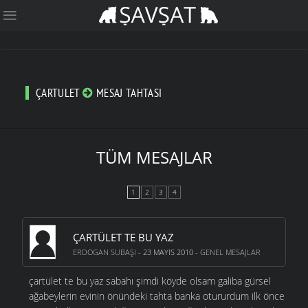
ÇARTULET
MESAJ TAHTASI
TÜM MESAJLAR
1
2
3
4
ÇARTÜLET TE BU YAZ
ERDOGAN SUBAŞI
- 23 MAYIS 2010 -
GENEL MESAJLAR
çartület te bu yaz sabahı şimdi köyde olsam galiba gürsel
ağabeylerin evinin önündeki tahta banka otururdum ilk önce