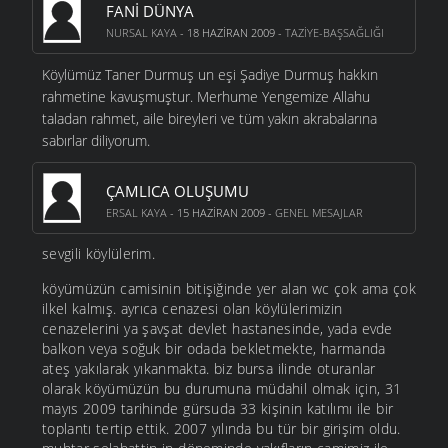
FANI DÜNYA
NURSAL KAYA
- 18 HAZIRAN 2009 -
TAZIYE-BAŞSAĞLIĞI
Köylümüz Taner Durmuş un eşi Şadiye Durmuş hakkın
rahmetine kavuşmuştur. Merhume Yengemize Allahu
taladan rahmet, aile bireyleri ve tüm yakın akrabalarına
sabırlar diliyorum.
ÇAMLICA OLUŞUMU
ERSAL KAYA
- 15 HAZIRAN 2009 -
GENEL MESAJLAR
sevgili köylülerim.
köyümüzün camisinin bitişiğinde yer alan wc çok ama çok
ilkel kalmış. ayrıca cenazesi olan köylülerimizin
cenazelerini ya şavşat devlet hastanesinde, yada evde
balkon veya soğuk bir odada bekletmekte, harmanda
ateş yakılarak yıkanmakta. biz bursa ilinde oturanlar
olarak köyümüzün bu durumuna müdahil olmak için, 31
mayıs 2009 tarihinde gürsuda 33 kişinin katılımı ile bir
toplantı tertip ettik. 2007 yılında bu tür bir girişim oldu.