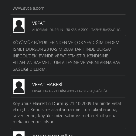
www.avcala.com
VEFAT
ALIOSMAN DURSUN
- 30 KASIM 2009 -
TAZIYE-BAŞSAĞLIĞI
KÖYÜMÜZ BÜYÜKLERİNDEN VE ÇOK SEVDİĞİM DEDEM
İSMET DURSUN 28 KASIM 2009 TARİHİNDE BURSA/
İNEGÖL’DEKİ EVİNDE VEFAT ETMİŞTİR. KENDİSİNE
ALLAHTAN RAHMET, TÜM AİLESİNE VE YAKINLARINA BAŞ
SAĞLIĞI DİLERİM.
VEFAT HABERI
ERSAL KAYA
- 21 EKIM 2009 -
TAZIYE-BAŞSAĞLIĞI
Köylümüz Hayrettin Durmuş 21.10.2009 tarihinde vefat
etmiştir. Kendisine allahtan rahmet tüm akrabalarına,
sevenlerine, köylülerimize sabır ve metanet diliyoruz.
mekanı cennet olsun.