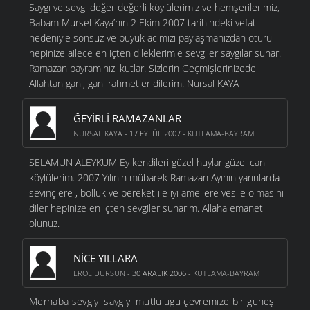
Saygı ve sevgi değer değerli köylülerimiz ve hemşerilerimiz,
Babam Mursel Kaya’nın 2 Ekim 2007 tarihindeki vefatı
nedeniyle sonsuz ve büyük acımızı paylaşmanızdan ötürü
hepinize ailece en içten dileklerimle sevgiler saygılar sunar.
Ramazan bayramınızı kutlar. Sizlerin Geçmişlerinizede
Allahtan gani, gani rahmetler dilerim. Nursal KAYA
ĞEYIRLI RAMAZANLAR
NURSAL KAYA
- 17 EYLÜL 2007 -
KUTLAMA-BAYRAM
SELAMUN ALEYKÜM Ey kendileri güzel huylar güzel can
köylülerim. 2007 Yılının mübarek Ramazan Ayının yarınlarda
sevinçlere , bolluk ve bereket ile iyi amellere vesile olmasını
diler hepinize en içten sevgiler sunarım. Allaha emanet
olunuz.
NICE YILLARA
EROL DURSUN
- 30 ARALIK 2006 -
KUTLAMA-BAYRAM
Merhaba sevgıyı saygıyı mutlulugu çevremıze bır guneş