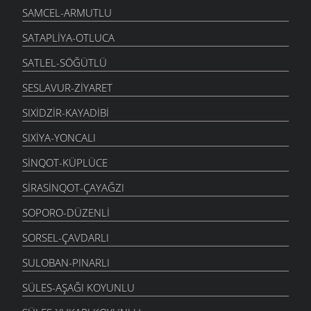
SAMCEL-ARMUTLU
SATAPLIYA-OTLUCA
SATLEL-SÖĞÜTLÜ
SESLAVUR-ZIYARET
SIXIDZIR-KAYADIBI
SIXIYA-YONCALI
SINQOT-KÜPLÜCE
SIRASINQOT-ÇAYAĞZI
SOPORO-DÜZENLI
SORSEL-ÇAVDARLI
SULOBAN-PINARLI
SÜLES-AŞAĞI KOYUNLU