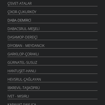
ÇISVET-ATALAR
ÇIXOR-ÇUKURKÖY
DABA-DEMIRCI
DABACSRUL-MEŞELI
DASAMOP-DEREIÇI
DIYOBAN - MEYDANCIK
GARKILOP-ÇORAKLI
GÜRNATEL-SUSUZ
HANTUŞET-HANLI
HEVSRUL-ÇAĞLAYAN
İBXREVIL-TAŞKÖPRÜ
İVET - MISIRLI
KARAVAT-SAYLICA