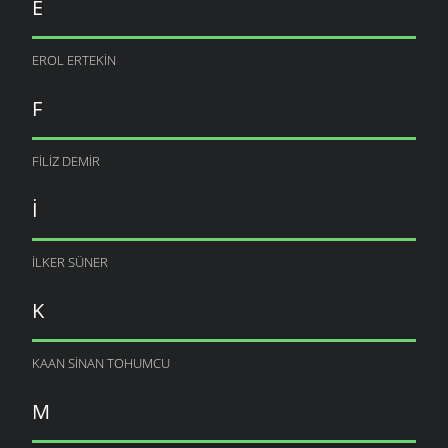
E
EROL ERTEKIN
F
FILIZ DEMIR
I
ILKER SÜNER
K
KAAN SINAN TOHUMCU
M