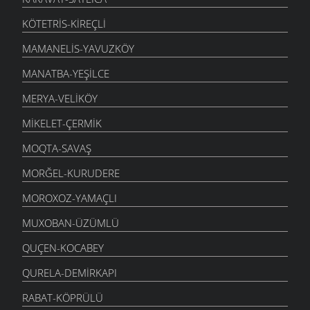
KÖTETRIS-KIREÇLI
MAMANELIS-YAVUZKÖY
MANATBA-YEŞILCE
MERYA-VELIKÖY
MIKELET-ÇERMIK
MOQTA-SAVAŞ
MORĞEL-KURUDERE
MOROXOZ-YAMAÇLI
MUXOBAN-ÜZÜMLÜ
QUÇEN-KOCABEY
QURELA-DEMIRKAPI
RABAT-KÖPRÜLÜ