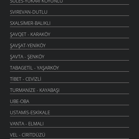
SÜLES-YUKARI KOYUNLU
SVIREVAN-DUTLU
SXALSIMER-BALIKLI
ŞAVQET - KARAKÖY
ŞAVŞAT-YENIKÖY
ŞAVTA - ŞENKÖY
TABAGETIL - YAŞARKÖY
TIBET - CEVIZLI
TURMANIZE - KAYABAŞI
UBE-OBA
USTAMIS-ESKIKALE
VANTA - ELMALI
VEL - CIRITDÜZÜ