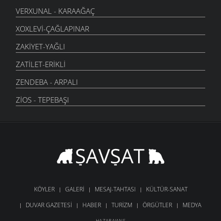
VERXUNAL - KARAAĞAÇ
XOXLEVI-ÇAĞLAPINAR
ZAKIYET-YAĞLI
ZATILET-ERIKLI
ZENDEBA - ARPALI
ZIOS - TEPEBAŞI
KÖYLER
GALERI
MESAJ-TAHTASI
KÜLTÜR-SANAT
DUVAR GAZETESI
HABER
TURIZM
ÖRGÜTLER
MEDYA
HAZARAJANS