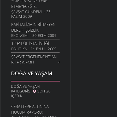
SÖMÜRÜSÜNE TERK
ETMEYECEĞIZ.
ŞAVŞAT GÜNDEMI
- 23
KASIM 2009
KAPITALIZMIN BITMEYEN
DERDI: İŞSIZLIK
EKONOMI
- 30 EKIM 2009
12 EYLÜL İSTATISTIĞI
POLITIKA
- 14 EYLÜL 2009
ŞAVŞAT ERGENEKON’DAN
BILE ÖNEMLI
ŞAVŞAT GÜNDEMI
- 24
DOĞA VE YAŞAM
TEMMUZ 2009
BES’DEN 23 NISAN
”ÇOCUKLARIMIZ VE
DOĞA VE YAŞAM
KATEGORISI
SON 20
ŞIDDET” RAPORU
İÇERIK
YAŞAM
- 24 NISAN 2009
İNSAN EVRIMININ GENETIK
CERATTEPE ALTININA
TARIHI AYDINLANIYOR
HÜCUM RAPORU!
BILIM
- 3 MART 2009