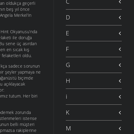
C
dan oldukça geçerli
nın beş yıl önce
 Angela Merkel’in
D
r. Hint Okyanusu’nda
E
elaketi ile doruğa
. Bu sene üç asırdan
F
len en sıcak kış
felaketleri oldu.
G
açıkça sadece sorunun
 bir şeyler yapmaya ne
olağanüstü biçimde
H
nu açıklayacak
or:
i
ğımız tutum. Her biri
K
da ödemek zorunda
üstlenmeleri istense
bunun belli müşteri
M
apmazsa rakiplerine