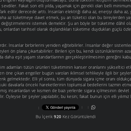
evdiler. Fakat son elli yılda, yaşamak için gerekli olan belli minimu
ark edilir derecede arttı. İnsanları elektriği daha az, enerjiyi daha az, 
daha az tüketmeye davet etmek, şu an tüketici olan bu bireylerden ya
e değiştirmelerini istemek demektir. Şu an böyle bir tüketime dâhil o
u, onlardan tarihsel olarak dışlandıkları tüketime duydukları güçlü ö
r. İnsanlar birbirlerini yeniden eğitebilirler. İnsanlar değer sistemle
leri ön plana çıkartabilirler. Birileri için bu, kendi üstünlüklerinin 
 daha eşit yaşam standartlarının gerçekleştirilmesinin gereğini kabul
bilim adamları tütün ürünleri tüketiminin kanser oranlarını yükseltici etk
rken öne çıkan engeller bugün varolan iklimsel tehlikeyle ilgili bir şey
enk gelmektedir. Elli yıl sonra, tüm dünyada sigara içme oranı oldukç
ukuki davalarla önceki hareketlerinin toplumsal bedellerini tazmin et
lmiş insanlardan ve kısmen de bazı yerlerde sigara içilmesinin devlet
. Öyleyse bir şeyler yapılabilir, bu kesin; fakat bunun için elli yılımız 
Bu İçerik
920
Kez Görüntülendi