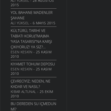
ALI YÜKSEL
- 28 AĞUSTOS
2015
SAVAŞLARIN YOL AÇTIĞI
RUHSAL YIKIMLAR
YOL BAHANE MADENLER
YAŞAM
- 28 OCAK 2009
ŞAHANE
ALI YÜKSEL
- 6 MAYIS 2015
ON SORUDA 2008 IN
EKONOMIK PANORAMASI
KÜLTÜRÜ, TARIHI VE
EKONOMI
- 9 OCAK 2009
TABIATI KORU(TMA)MA
‘YASA TASARISI”NA KARŞI
YOLLARIN SONU: BARHAL
ÇIKIYORUZ! YA SIZ?...
YAŞAM
- 11 KASIM 2008
ESEN KESKIN
- 25 KASIM
İNSAN EVRIMI
2010
HIZLANIYOR!
KIYAMET TOHUM DEPOSU
BILIM
- 4 KASIM 2008
ESEN KESKIN
- 25 KASIM
2010
MEY, TRT VE CEVRI
ALTINTAŞ
ÇEVRECIYIZ; NEDEN, NE
KÜLTÜR VE SANAT
- 27
KADAR VE NASIL?
EKIM 2008
KIBAR ALTUNAL
- 25 EKIM
2010
CABBAR BOZKURTLAR
(CABBAR USTA)
BU DEREDEN SU IÇMEDUN
KÜLTÜR VE SANAT
- 27
MI?