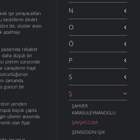
N
arak işe yarayacakları
u bedellerin devlet
zse de, uluslar arası
O
ek azalmayı
Ö
a pazarında rekabet
ı daha düşük bir
P
isi üretim sürecinde
e sanayilerin hayli
t üstünlüğünün
S
aynı zamanda
ü güncel bir
Ş
rinin yeniden
ŞAHVER
Avrupa) büyük çapta
KARASULEYMANOGLU
gin ülkeler arasında
ŞAVŞAT.COM
nemli olan fiyat
ŞEMSEDDIN IŞIK
dir. İnsanlar