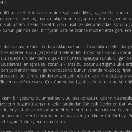
tir.
üllü hareketlerde nadiren birlik sağlanabildiği için, genel bir kural ol
da erdemli üretici/girişimci rakiplerine mağlup olur. Bunun çözümü b
larak üstlenilmesidir fakat bu da ulusal rakipler arasındaki sorunu çö
e bunun yanında belli bir fiyatın üstüne çıkınca müşterilerde görülec
le uluslararası rekabetten kaynaklanmaktadır. Daha fakir ülkeler düny
rmak isterler. Bunu gerçekleştirmelerindeki bir yol söz konusu mallar
 Bu sayede ürünler daha düşük bir fiyattan piyasaya sunulur. Eğer bir
ir uluslararası anlaşma ile) zorunlu kılarsa bu, sözünü ettiğimiz ülkelerd
niden yapılandırılmasını gerektirecek ve bunun yanında rekabetçi fiya
irecektir. Bu, Çin ve Hindistan gibi çok büyük ülkelerin olduğu gibi 
lkeleri olan Polonya ve Çek Cumhuriyeti gibi ülkelerin de öne sürdüğ
kısmi bir çözümü bulunmaktadır. Bu, söz konusu ülkelerinin sanayile
yetlerin bugünkü zengin ülkeler tarafından (Birleşik Devletler, Batı 
ar ki, böylesi bir servet aktarımı öteden beri tutulmamakta ve bu, zen
 bulmaktadır. Her halükarda bu, daha az zengin ülkeler için bir hayli ö
mel kaybın önüne geçememektedir.
ü engelin kaynağını oluşturmaktayız. Buna tüketim fetişizmi denmekte