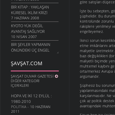
göre satışları düşecek
BIR KITAP : YAKLAŞAN
İşte bu sebepten, gön
KÜRESEL İKLIM KRIZI
şüphelidir. Bu durum
7 HAZIRAN 2008
kontrolünde zorunlu o
KYOTO YÜK DEĞIL
rakiplere yenilmeyi v
AVANTAJ SAĞLIYOR
engelleyemez.
10 NISAN 2007
İkinci sorun kesinlik
BIR ŞEYLER YAPMANIN
etme imkânlarını artı
ÖNÜNDEKI ÜÇ ENGEL
maliyetle üretmektir.
9 NISAN 2007
bazı değişiklikleri (b
maliyetli biçimde ye
ŞAVŞAT.COM
İKLIM DEĞIŞIKLIĞI NEDIR ?
muhtemel kaybını get
30 MART 2007
orta/merkez Avrupa ü
ŞAVŞAT DUVAR GAZETESI
TEHDITIN BOYUTLARI
argümandır.
DIĞER KATEGORI
30 MART 2007
İÇERIKLERI
Şüphesiz bu sorunun 
KÜRESEL ISINMA DÜNYAYI
yapılanmasındaki mali
TEHDIT EDIYOR
HOPA VE İKI 12 EYLÜL :
karşılanmasıdır. Ne v
30 MART 2007
çok az politik destek
1980-2010
avantajındaki muhte
POLITIKA
- 10 HAZIRAN
KYOTO PROTOKOLÜ
2011
30 MART 2007
Siz ve ben ise üçünc