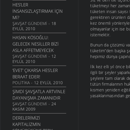
HES’LER
tüketmeyi her zaman s
İNSANLIK GELECEĞIYLE MI
INSANSIZLAŞTIRMAK IÇIN
tüketen insan sayısı f
OYNUYOR?
MI?
gerektiren ürünleri 
30 MART 2007
kez önemli yönleriyl
ŞAVŞAT GÜNDEMI
- 18
DERINER BARAJI’NIN YOK
EYLÜL 2010
olmayanlar için ise b
EDECEĞI KÖYLERDEN
istemektir.
HASAN KÖSOĞLU:
ÇAĞRI
GELECEK NESILLER BIZI
Bunun da çözümü vardı
22 ARALIK 2005
ASLA AFFETMEYECEK
tüketim”den başka şey
ŞAVŞAT GÜNDEMI
- 12
hepimiz dünya çapında
EYLÜL 2010
İlk kez elli yıl önce 
’EVET’ ÇIKARSA HES’LER
ilgili bir şeyler yapa
BERAAT EDER!
şeylere tam olarak d
POLITIKA
- 12 EYLÜL 2010
tütün firmalarının h
kısmen yeniden eğiti
ŞIMDI ŞAVŞATLA ARTVINLE
yasaklanmasından gelir
DAYANIŞMA ZAMANIDIR
ŞAVŞAT GÜNDEMI
- 24
KASIM 2009
DERELERIMIZI
KAPITALIZMIN