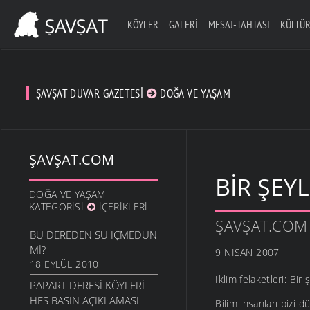
KÖYLER
GALERI
MESAJ-TAHTASI
KÜLTÜR
ŞAVŞAT DUVAR GAZETESI
DOĞA VE YAŞAM
ŞAVŞAT.COM
BIR ŞEY
DOĞA VE YAŞAM
KATEGORISI
İÇERIKLERI
ŞAVŞAT.COM
BU DEREDEN SU IÇMEDUN
MI?
9 NISAN 2007
18 EYLÜL 2010
İklim felaketleri: B
PAPART DERESI KÖYLERI
HES BASIN AÇIKLAMASI
Bilim insanları bizi 