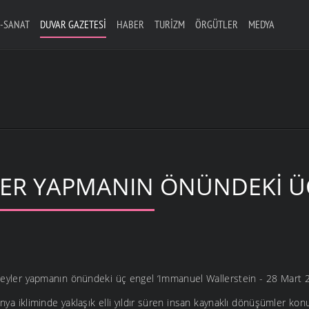
-SANAT
DUVAR GAZETESI
HABER
TURIZM
ÖRGÜTLER
MEDYA
LER YAPMANIN ÖNÜNDEKI Ü
ir şeyler yapmanın önündeki üç engel ‘Immanuel Wallerstein - 28 Mart
dünya ikliminde yaklaşık elli yıldır süren insan kaynaklı dönüşümler kon