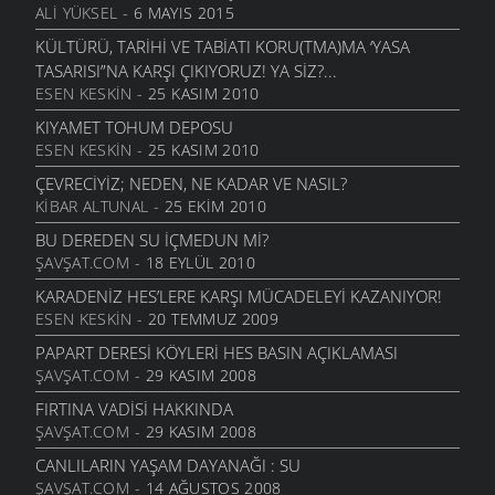
ALI YÜKSEL
- 6 MAYIS 2015
NE KADAR İNSANIZ?
KÜLTÜRÜ, TARIHI VE TABIATI KORU(TMA)MA ‘YASA
FELSEFE
- 6 MART 2007
TASARISI”NA KARŞI ÇIKIYORUZ! YA SIZ?...
AHISKA TURKLERI KAVRAMINA
ESEN KESKIN
- 25 KASIM 2010
TARIH
- 28 EKIM 2006
KIYAMET TOHUM DEPOSU
ANTIK YUNAN’DA DIN
ESEN KESKIN
- 25 KASIM 2010
FELSEFE
- 28 MAYIS 2006
ÇEVRECIYIZ; NEDEN, NE KADAR VE NASIL?
NICELIK VE NITELIK
KIBAR ALTUNAL
- 25 EKIM 2010
FELSEFE
- 27 MAYIS 2006
BU DEREDEN SU IÇMEDUN MI?
‘HER ŞEY AKAR”
ŞAVŞAT.COM
- 18 EYLÜL 2010
FELSEFE
- 27 MAYIS 2006
KARADENIZ HES’LERE KARŞI MÜCADELEYI KAZANIYOR!
DIYALEKTIK MATERYALIZM (III)
ESEN KESKIN
- 20 TEMMUZ 2009
FELSEFE
- 17 NISAN 2006
PAPART DERESI KÖYLERI HES BASIN AÇIKLAMASI
MATERYALIZM VE İDEALIZM
ŞAVŞAT.COM
- 29 KASIM 2008
FELSEFE
- 8 NISAN 2006
FIRTINA VADISI HAKKINDA
İŞBÖLÜMÜ
ŞAVŞAT.COM
- 29 KASIM 2008
EKONOMI
- 10 MART 2006
CANLILARIN YAŞAM DAYANAĞI : SU
DININ ROLÜ
ŞAVŞAT.COM
- 14 AĞUSTOS 2008