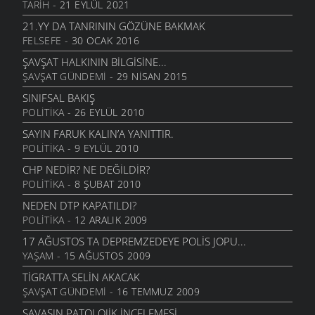
TARIH
- 21 EYLÜL 2021
21.YY DA TANRININ GÖZÜNE BAKMAK
FELSEFE
- 30 OCAK 2016
ŞAVŞAT HALKININ BILGISINE...
ŞAVŞAT GÜNDEMI
- 29 NISAN 2015
SINIFSAL BAKIŞ
POLITIKA
- 26 EYLÜL 2010
SAYIN FARUK KALIN’A YANITTIR.
POLITIKA
- 9 EYLÜL 2010
CHP NEDIR? NE DEĞILDIR?
POLITIKA
- 8 ŞUBAT 2010
NEDEN DTP KAPATILDI?
POLITIKA
- 12 ARALIK 2009
17 AĞUSTOS TA DEPREMZEDEYE POLIS JOPU...
YAŞAM
- 15 AĞUSTOS 2009
TIGRATTA SELIN AKACAK
ŞAVŞAT GÜNDEMI
- 16 TEMMUZ 2009
SAVAŞIN PATOLOJIK İNCELEMESI