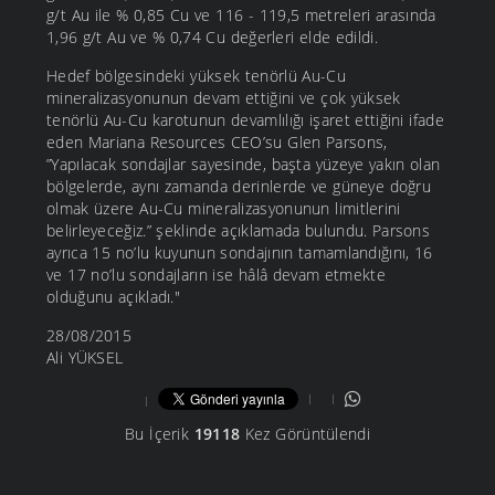
g/t Au ile % 0,85 Cu ve 116 - 119,5 metreleri arasında
1,96 g/t Au ve % 0,74 Cu değerleri elde edildi.
Hedef bölgesindeki yüksek tenörlü Au-Cu
mineralizasyonunun devam ettiğini ve çok yüksek
tenörlü Au-Cu karotunun devamlılığı işaret ettiğini ifade
eden Mariana Resources CEO’su Glen Parsons,
”Yapılacak sondajlar sayesinde, başta yüzeye yakın olan
bölgelerde, aynı zamanda derinlerde ve güneye doğru
olmak üzere Au-Cu mineralizasyonunun limitlerini
belirleyeceğiz.” şeklinde açıklamada bulundu. Parsons
ayrıca 15 no’lu kuyunun sondajının tamamlandığını, 16
ve 17 no’lu sondajların ise hâlâ devam etmekte
olduğunu açıkladı."
28/08/2015
Ali YÜKSEL
Bu İçerik
19118
Kez Görüntülendi