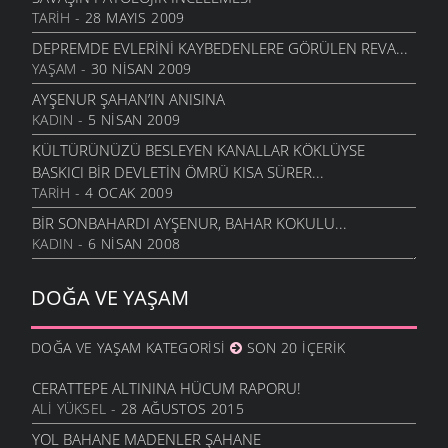
TARIH
- 28 MAYIS 2009
DEPREMDE EVLERINI KAYBEDENLERE GÖRÜLEN REVA...
YAŞAM
- 30 NISAN 2009
AYŞENUR ŞAHAN’IN ANISINA
KADIN
- 5 NISAN 2009
KÜLTÜRÜNÜZÜ BESLEYEN KANALLAR KÖKLÜYSE
BASKICI BIR DEVLETIN ÖMRÜ KISA SÜRER...
TARIH
- 4 OCAK 2009
BIR SONBAHARDI AYŞENUR, BAHAR KOKULU...
KADIN
- 6 NISAN 2008
AYŞENUR’U UNUTMAMAK.
DOĞA VE YAŞAM
KADIN
- 24 KASIM 2007
ŞAVŞAT TARIHI VE ETNISITESI
TARIH
- 23 TEMMUZ 2007
DOĞA VE YAŞAM KATEGORISI
SON 20 İÇERIK
KARYATIDLER
CERATTEPE ALTININA HÜCUM RAPORU!
TARIH
- 3 TEMMUZ 2007
ALI YÜKSEL
- 28 AĞUSTOS 2015
DIYANET NE YAPMAYA ÇALIŞIYOR?
YOL BAHANE MADENLER ŞAHANE
YAŞAM
- 6 MAYIS 2007