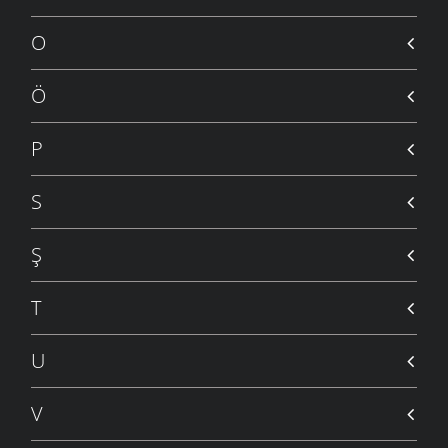
O
Ö
P
S
Ş
T
U
V