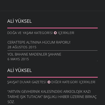
ALI YÜKSEL
DOĞA VE YAŞAM KATEGORISI
İÇERIKLERI
CERATTEPE ALTININA HÜCUM RAPORU!
28 AĞUSTOS 2015
YOL BAHANE MADENLER ŞAHANE
6 MAYIS 2015
ALI YÜKSEL
ŞAVŞAT DUVAR GAZETESI
DIĞER KATEGORI İÇERIKLERI
“ARTVIN GEVHERNIK KALESI’NDEKI ARKEOLOJIK KAZI
TARIHE IŞIK TUTACAK” BAŞLIKLI HABER ÜZERINE BIRKAÇ
SÖZ.