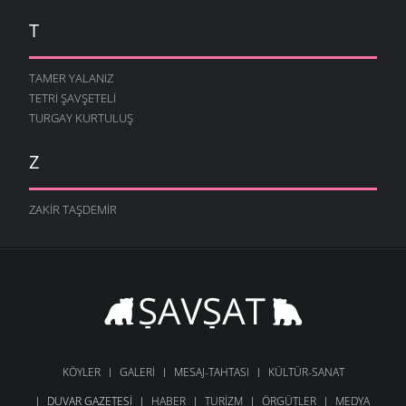
T
TAMER YALANIZ
TETRI ŞAVŞETELI
TURGAY KURTULUŞ
Z
ZAKIR TAŞDEMIR
KÖYLER
GALERI
MESAJ-TAHTASI
KÜLTÜR-SANAT
DUVAR GAZETESI
HABER
TURIZM
ÖRGÜTLER
MEDYA