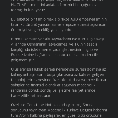
HÜCUM" etmelerini anlatan filmlerini bir çoğumuz
izlemiş bulunuyoruz.
Bu elbette bir film olmakla birlikte ABD emperyalizminin
talan kültürünü yansıtması ve empoze etmesi açısından
önemliydi ve gerçekliği yansıtıyordu.
Bizim ülkemizin yer altı kaynaklarını ise Kurtuluş savaşı
yıllarında Osmanlının lağvedilmesi ve T.C.nin tescili
karşılığında işletememe yada işletmesinin İngiliz ve
Fransız iznine bağlanması sonucu ulusal madencilik
gelişmemiştir.
Uluslararası Hukuk gereği neredeyse süresi dolmaya az
kalmış antlaşmaların boşa çıkmasına az kala ve gelişen
teknolojilerin sayesinde özellikle iktidara yakın ve iktidar
sahiplerine finansal olanaklar sağlayan madencilik
rantlarına dönük sondaj ve işletme faaliyetlerinde
hareketlilik artmaktadır.
Özellikle Cerattepe Hot alanında yapılmış Sondaj
sonucunu yayınlayan Madencilik Türkiye Dergisi haberini
tüm Artvin halkına paylaşarak en güzel bitki örtüsüne