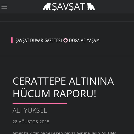
ŞAVŞAT DUVAR GAZETESI
DOĞA VE YAŞAM
CERATTEPE ALTININA
HÜCUM RAPORU!
ALI YÜKSEL
28 AĞUSTOS 2015
Amerika kıt’asına yerleşen beyaz Avrupalıların "ALTINA