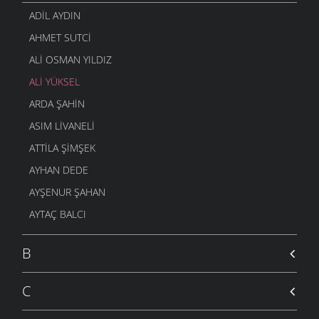
KYOTO YÜK DEĞIL AVANTAJ SAĞLIYOR
ADIL AYDIN
ŞAVŞAT.COM
- 10 NISAN 2007
AHMET SUTCI
BIR ŞEYLER YAPMANIN ÖNÜNDEKI ÜÇ ENGEL
ŞAVŞAT.COM
- 9 NISAN 2007
ALI OSMAN YILDIZ
ALI YÜKSEL
ARDA ŞAHIN
ASIM LIVANELI
ATTILA ŞIMŞEK
AYHAN DEDE
AYŞENUR ŞAHAN
AYTAÇ BALCI
B
C