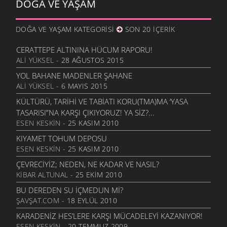
DOĞA VE YAŞAM
YAŞAM
- 19 MAYIS 2005
İDARECILIK SANATI
DOĞA VE YAŞAM KATEGORISI
SON 20 İÇERIK
EKONOMI
- 1 ŞUBAT 2001
CERATTEPE ALTININA HÜCUM RAPORU!
ALI YÜKSEL
- 28 AĞUSTOS 2015
YOL BAHANE MADENLER ŞAHANE
ALI YÜKSEL
- 6 MAYIS 2015
KÜLTÜRÜ, TARIHI VE TABIATI KORU(TMA)MA ‘YASA
TASARISI”NA KARŞI ÇIKIYORUZ! YA SIZ?...
ESEN KESKIN
- 25 KASIM 2010
KIYAMET TOHUM DEPOSU
ESEN KESKIN
- 25 KASIM 2010
ÇEVRECIYIZ; NEDEN, NE KADAR VE NASIL?
KIBAR ALTUNAL
- 25 EKIM 2010
BU DEREDEN SU IÇMEDUN MI?
ŞAVŞAT.COM
- 18 EYLÜL 2010
KARADENIZ HES’LERE KARŞI MÜCADELEYI KAZANIYOR!
ESEN KESKIN
- 20 TEMMUZ 2009