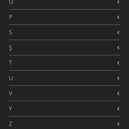
Ö
P
S
Ş
T
U
V
Y
Z