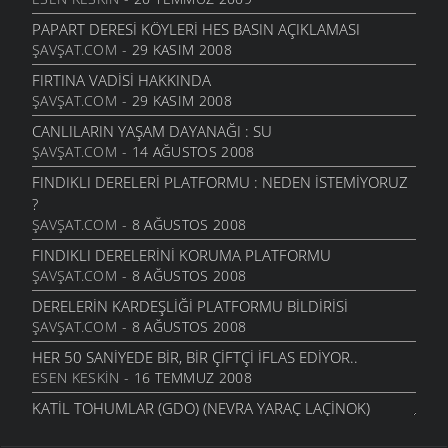
PAPART DERESI KÖYLERI HES BASIN AÇIKLAMASI
ŞAVŞAT.COM
- 29 KASIM 2008
FIRTINA VADISI HAKKINDA
ŞAVŞAT.COM
- 29 KASIM 2008
CANLILARIN YAŞAM DAYANAĞI : SU
ŞAVŞAT.COM
- 14 AĞUSTOS 2008
FINDIKLI DERELERI PLATFORMU : NEDEN İSTEMIYORUZ
?
ŞAVŞAT.COM
- 8 AĞUSTOS 2008
FINDIKLI DERELERINI KORUMA PLATFORMU
ŞAVŞAT.COM
- 8 AĞUSTOS 2008
DERELERIN KARDEŞLIĞI PLATFORMU BILDIRISI
ŞAVŞAT.COM
- 8 AĞUSTOS 2008
HER 50 SANIYEDE BIR, BIR ÇIFTÇI İFLAS EDIYOR..
ESEN KESKIN
- 16 TEMMUZ 2008
KATIL TOHUMLAR (GDO) (NEVRA YARAÇ LAÇİNOK)
ESEN KESKIN
- 16 TEMMUZ 2008