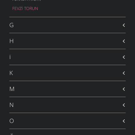
FEVZI TORUN
G
H
i
K
M
N
O