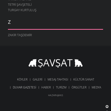
TETRI ŞAVŞETELI
TURGAY KURTULUŞ
Z
ZAKIR TAŞDEMIR
KÖYLER
GALERI
MESAJ-TAHTASI
KÜLTÜR-SANAT
DUVAR GAZETESI
HABER
TURIZM
ÖRGÜTLER
MEDYA
HAZARAJANS