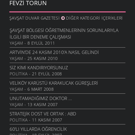
FEVZI TORUN
ŞAVŞAT DUVAR GAZETESI
DIĞER KATEGORI İÇERIKLERI
ŞAVŞAT BÖLGESI ÖĞRETMENLERININ SORUNLARIYLA
İLGILI BIR DENEME ÇALIŞMASI
YAŞAM
- 8 EYLÜL 2011
ARTVIN’DE 24 KASIM 2010’A NASIL GELINDI
YAŞAM
- 25 KASIM 2010
SIZ KIMI KANDIRIYORSUNUZ
POLITIKA
- 21 EYLÜL 2008
VELIKÖY KARÜSTÜ KARAKUCAK GÜREŞLERI
YAŞAM
- 6 MART 2008
UNUTAMADIĞIMIZ DOKTOR ...
YAŞAM
- 13 KASIM 2007
STRATEJIK DOST VE ORTAK : ABD
POLITIKA
- 11 KASIM 2007
60’LI YILLARDA ÖĞRENCILIK