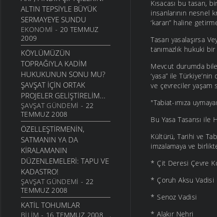
Kısacası bu tasarı, b
ALTIN TEPSIYLE BÜYÜK
insanlarının nesnel kr
SERMAYEYE SUNDU
‘kararı” haline getir
EKONOMI
- 20 TEMMUZ
2009
Tasarı yasalaşırsa Vey
tanımazlık hukuki bir 
KÖYLÜMÜZÜN
TOPRAĞIYLA KADIM
Mevcut durumda bile 
HUKUKUNUN SONU MU?
‘yasa” ile Türkiye’nin 
ŞAVŞAT IÇIN ORTAK
ve çevreciler yaşam s
PROJELER GELIŞTIRELIM...
"Tabiat-ımıza uymaya
ŞAVŞAT GÜNDEMI
- 22
TEMMUZ 2008
Bu Yasa Tasarısı ile
ÖZELLEŞTIRMENIN,
Kültürü, Tarihi ve Ta
SATMANIN YA DA
imzalamaya ve birlikt
KIRALAMANIN
DÜZENLEMELERI: TAPU VE
* Çit Deresi Çevre 
KADASTRO!
* Çoruh Aksu Vadisi
ŞAVŞAT GÜNDEMI
- 22
TEMMUZ 2008
* Senoz Vadisi
KATIL TOHUMLAR
* Alakır Nehri
BILIM
- 16 TEMMUZ 2008