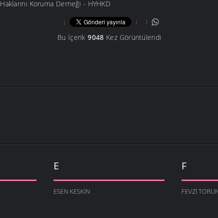
 Haklarını Koruma Derneği - HYHKD
Bu İçerik
9048
Kez Görüntülendi
E
F
ESEN KESKIN
FEVZI TORU