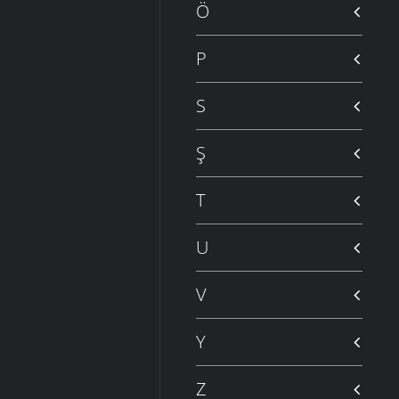
Ö
P
S
Ş
T
U
V
Y
Z