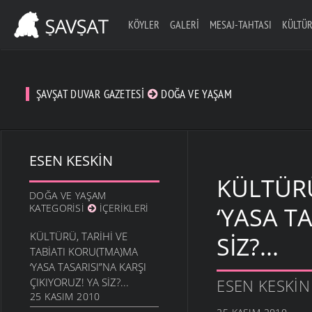
KÖYLER
GALERI
MESAJ-TAHTASI
KÜLTÜR
ŞAVŞAT DUVAR GAZETESI
DOĞA VE YAŞAM
ESEN KESKIN
KÜLTÜRÜ
DOĞA VE YAŞAM
KATEGORISI
İÇERIKLERI
‘YASA T
KÜLTÜRÜ, TARIHI VE
SIZ?...
TABIATI KORU(TMA)MA
‘YASA TASARISI”NA KARŞI
ÇIKIYORUZ! YA SIZ?...
ESEN KESKIN
25 KASIM 2010