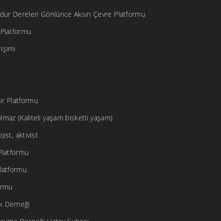
rdur Dereleri Gönlünce Aksın Çevre Platformu
 Platformu
işimi
ır Platformu
lmaz (Kaliteli yaşam bisketli yaşam)
ist, aktivist
Platformu
latformu
ormu
k Derneği