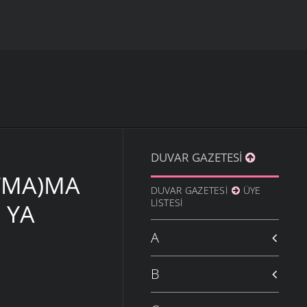
DUVAR GAZETESI
(TMA)MA
DUVAR GAZETESI
ÜYE
LISTESI
 YA
A
B