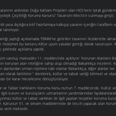
 kararının ardından Doğa Katliam Projeleri olan HES'lerin İptali günd
iyolojik Çeşitliliği Koruma Kanunu” Tasarısını Meclis’e sunmaya girişti.
ndi yasa dışılığına kılıf hazırlamaya kalkışıp yasanın içeriğini tarafların
at tanımıyor.
ığı yaptığı açıklamada TBMM’ne getirilen tasarının İkizdere’de alınan S
ve Hükümet bu kanunu AB’ye uyum yasaları gereği olarak savunuyor. Av
 şeklinde açıklama yapıldı.
üm varoluş maksadını 11. maddesinde açıklıyor: ‘Korunan Alanların Bel
ın korunan alan niteliğine sahip olup olmadığı Bakanlıkça incelenir. K
len alanlardan orman rejimine tabi olanlar Bakanlıkça, diğer alanlar is
n olarak belirlenir ” denilerek, kültür ve tabiat varlığı bilimsel ve obj
iyasi bir karar meselesine dönüştürülüyor.
 ve Tabiat Varlıklarını Koruma Kanu-nu’nun 7. maddesinde, ‘kültür ve t
ilgili kurum ve kuruluşların uzmanlarının yardımlarından faydalanılarak 
ınmaz kültür ve tabiat varlıkları ile ilgili yapılan tespitler koruma kurul
ir. Kanunun 51. ve devam maddelerinde de tescili yapacak olan Koru
sı veril-mektedir.