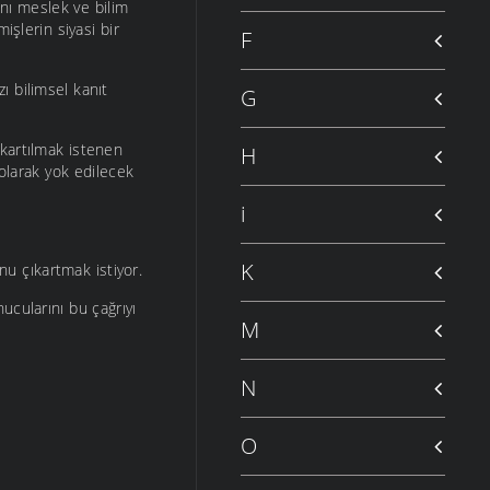
ını meslek ve bilim
işlerin siyasi bir
F
zı bilimsel kanıt
G
ıkartılmak istenen
H
” olarak yok edilecek
i
K
u çıkartmak istiyor.
ucularını bu çağrıyı
M
N
O