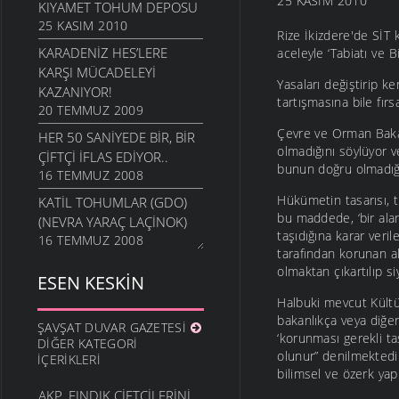
25 KASIM 2010
KIYAMET TOHUM DEPOSU
25 KASIM 2010
Rize İkizdere'de SİT
KARADENIZ HES’LERE
aceleyle ‘Tabiatı ve B
KARŞI MÜCADELEYI
Yasaları değiştirip ke
KAZANIYOR!
tartışmasına bile fırs
20 TEMMUZ 2009
Çevre ve Orman Bakanl
HER 50 SANIYEDE BIR, BIR
olmadığını söylüyor 
ÇIFTÇI İFLAS EDIYOR..
bunun doğru olmadığı
16 TEMMUZ 2008
Hükümetin tasarısı, t
KATIL TOHUMLAR (GDO)
bu maddede, ‘bir alan
(NEVRA YARAÇ LAÇİNOK)
taşıdığına karar veri
16 TEMMUZ 2008
tarafından korunan ala
olmaktan çıkartılıp s
ESEN KESKIN
Halbuki mevcut Kültür
bakanlıkça veya diğer 
ŞAVŞAT DUVAR GAZETESI
‘korunması gerekli taş
DIĞER KATEGORI
olunur” denilmekted
İÇERIKLERI
bilimsel ve özerk yapı
AKP, FINDIK ÇIFTÇILERINI