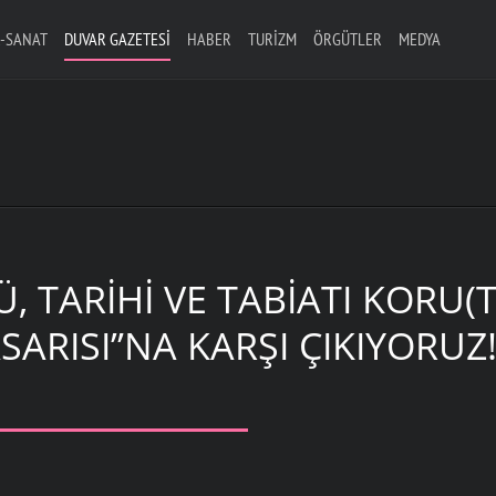
-SANAT
DUVAR GAZETESI
HABER
TURIZM
ÖRGÜTLER
MEDYA
, TARIHI VE TABIATI KORU
ASARISI”NA KARŞI ÇIKIYORUZ!