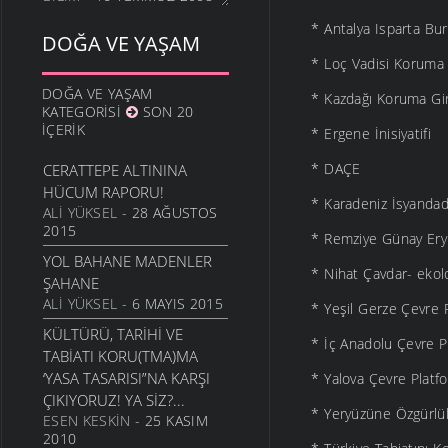
* Antalya Isparta Bu
DOĞA VE YAŞAM
* Loç Vadisi Koruma
DOĞA VE YAŞAM
* Kazdağı Koruma Gir
KATEGORISI
SON 20
İÇERIK
* Ergene İnisiyatifi
* DAÇE
CERATTEPE ALTININA
HÜCUM RAPORU!
* Karadeniz İsyandad
ALI YÜKSEL
- 28 AĞUSTOS
2015
* Remziye Günay Eryı
YOL BAHANE MADENLER
* Nihat Çavdar- ekoloj
ŞAHANE
ALI YÜKSEL
- 6 MAYIS 2015
* Yeşil Gerze Çevre 
KÜLTÜRÜ, TARIHI VE
* İç Anadolu Çevre P
TABIATI KORU(TMA)MA
‘YASA TASARISI”NA KARŞI
* Yalova Çevre Platf
ÇIKIYORUZ! YA SIZ?...
* Yeryüzüne Özgürlü
ESEN KESKIN
- 25 KASIM
2010