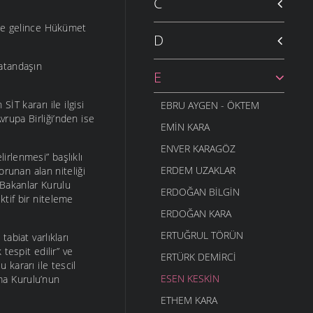
C
eme gelince Hükümet
D
 vatandaşın
E
İT kararı ile ilgisi
EBRU AYGEN - ÖKTEM
rupa Birliği’nden ise
EMIN KARA
ENVER KARAGÖZ
irlenmesi” başlıklı
ERDEM UZAKLAR
orunan alan niteliği
e Bakanlar Kurulu
ERDOĞAN BILGIN
ektif bir niteleme
ERDOĞAN KARA
ERTUĞRUL TÖRÜN
abiat varlıkları
tespit edilir” ve
ERTÜRK DEMIRCI
u kararı ile tescil
ESEN KESKIN
ma Kurulu’nun
ETHEM KARA