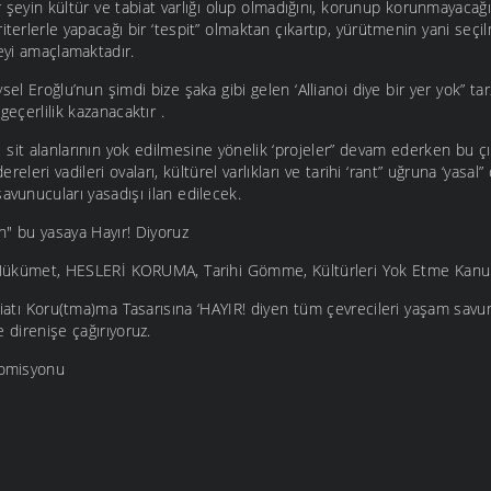
ir şeyin kültür ve tabiat varlığı olup olmadığını, korunup korunmayacağ
iterlerle yapacağı bir ‘tespit” olmaktan çıkartıp, yürütmenin yani seçilm
meyi amaçlamaktadır.
sel Eroğlu’nun şimdi bize şaka gibi gelen ‘Allianoi diye bir yer yok” tar
geçerlilik kazanacaktır .
sit alanlarının yok edilmesine yönelik ‘projeler” devam ederken bu ç
dereleri vadileri ovaları, kültürel varlıkları ve tarihi ‘rant” uğruna ‘yasal
avunucuları yasadışı ilan edilecek.
n" bu yasaya Hayır! Diyoruz
 Hükümet, HESLERİ KORUMA, Tarihi Gömme, Kültürleri Yok Etme Kanun
biatı Koru(tma)ma Tasarısına ‘HAYIR! diyen tüm çevrecileri yaşam savun
e direnişe çağırıyoruz.
Komisyonu