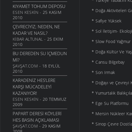
* Türkiye Tabiatını 
KIYAMET TOHUM DEPOSU
* Doğa Aktiviteleri 
ESEN KESKIN
- 25 KASIM
2010
* Safiye Yüksek
ÇEVRECIYIZ; NEDEN, NE
* Sol İletişim- Ekolo
KADAR VE NASIL?
KIBAR ALTUNAL
- 25 EKIM
* Slow Food Yağmur 
2010
* Doğa Kültür Ve Ya
BU DEREDEN SU IÇMEDUN
MI?
* Cansu Bilgebay
ŞAVŞAT.COM
- 18 EYLÜL
2010
* Son Irmak
KARADENIZ HES’LERE
* Doğayı ve Çevreyi 
KARŞI MÜCADELEYI
KAZANIYOR!
* Yumurtalık Balıkçı
ESEN KESKIN
- 20 TEMMUZ
* Ege Su Platformu
2009
PAPART DERESI KÖYLERI
* Mersin Nükleer Kar
HES BASIN AÇIKLAMASI
* Sinop Çevre Dostla
ŞAVŞAT.COM
- 29 KASIM
2008