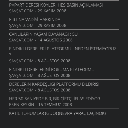
ŞAVŞAT GÜNDEMI
- 8 AĞUSTOS 2008
PAPART DERESI KÖYLERI HES BASIN AÇIKLAMASI
YAŞAM VE SU
ŞAVŞAT.COM
- 29 KASIM 2008
BILIM
- 8 AĞUSTOS 2008
FIRTINA VADISI HAKKINDA
SÜT VE 9 BIN YIL
ŞAVŞAT.COM
- 29 KASIM 2008
BILIM
- 8 AĞUSTOS 2008
CANLILARIN YAŞAM DAYANAĞI : SU
ŞAVŞAT, ŞAVŞAT, ŞAVŞAT
ŞAVŞAT.COM
- 14 AĞUSTOS 2008
ŞAVŞAT GÜNDEMI
- 25 TEMMUZ 2008
FINDIKLI DERELERI PLATFORMU : NEDEN İSTEMIYORUZ
HUKUK YOKSA DEVLET DE YOK...
?
POLITIKA
- 10 TEMMUZ 2008
ŞAVŞAT.COM
- 8 AĞUSTOS 2008
ABD’NIN YENILIK MODELI
FINDIKLI DERELERINI KORUMA PLATFORMU
POLITIKA
- 10 TEMMUZ 2008
ŞAVŞAT.COM
- 8 AĞUSTOS 2008
RESMI İŞSIZ 2.5 MILYON
DERELERIN KARDEŞLIĞI PLATFORMU BILDIRISI
EKONOMI
- 18 HAZIRAN 2008
ŞAVŞAT.COM
- 8 AĞUSTOS 2008
ULUSAL SU MANIFESTOSU
HER 50 SANIYEDE BIR, BIR ÇIFTÇI İFLAS EDIYOR..
ŞAVŞAT GÜNDEMI
- 26 MART 2008
ESEN KESKIN
- 16 TEMMUZ 2008
MILLI GELIR PASTASINI KABARTMAK…- MUSTAFA
KATIL TOHUMLAR (GDO) (NEVRA YARAÇ LAÇİNOK)
SÖNMEZ
ESEN KESKIN
- 16 TEMMUZ 2008
EKONOMI
- 13 MART 2008
İNSANLIĞA KARŞI IŞLENEN SUÇ