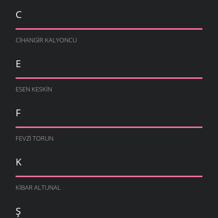
KÜLTÜR VE SANAT
- 1 TEMMUZ 2005
C
İMERHEVDEKI GÜRCÜLERIN BIR YILI
KÜLTÜR VE SANAT
- 8 EYLÜL 2004
CIHANGIR KALYONCU
NAZMIYE HALVAŞI: ÇORBADA TUZUM OLSUN...
YAŞAM
- 9 NISAN 2004
E
MUHACIR GÜRCÜLER
TARIH
- 20 TEMMUZ 2000
ESEN KESKIN
HALK OYUNLARI’NIN YOZLAŞTIRILMASI ÜZERINE
KÜLTÜR VE SANAT
- 15 MAYIS 2000
F
FEVZI TORUN
K
KIBAR ALTUNAL
Ş