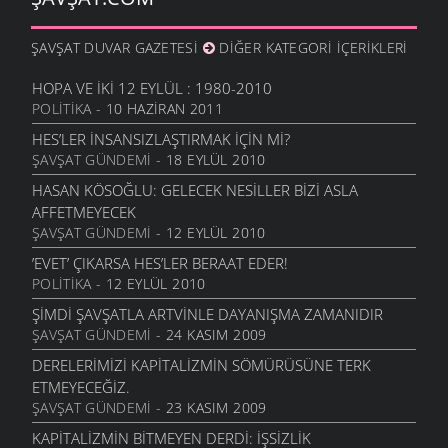
30 MART 2007
DERINER BARAJI’NIN YOK EDECEĞI KÖYLERDEN ÇAĞRI
ŞAVŞAT DUVAR GAZETESI
DIĞER KATEGORI İÇERIKLERI
22 ARALIK 2005
HOPA VE İKI 12 EYLÜL : 1980-2010
POLITIKA
- 10 HAZIRAN 2011
HES’LER INSANSIZLAŞTIRMAK IÇIN MI?
ŞAVŞAT GÜNDEMI
- 18 EYLÜL 2010
HASAN KÖSOĞLU: GELECEK NESILLER BIZI ASLA
AFFETMEYECEK
ŞAVŞAT GÜNDEMI
- 12 EYLÜL 2010
’EVET’ ÇIKARSA HES’LER BERAAT EDER!
POLITIKA
- 12 EYLÜL 2010
ŞIMDI ŞAVŞATLA ARTVINLE DAYANIŞMA ZAMANIDIR
ŞAVŞAT GÜNDEMI
- 24 KASIM 2009
DERELERIMIZI KAPITALIZMIN SÖMÜRÜSÜNE TERK
ETMEYECEĞIZ.
ŞAVŞAT GÜNDEMI
- 23 KASIM 2009
KAPITALIZMIN BITMEYEN DERDI: İŞSIZLIK