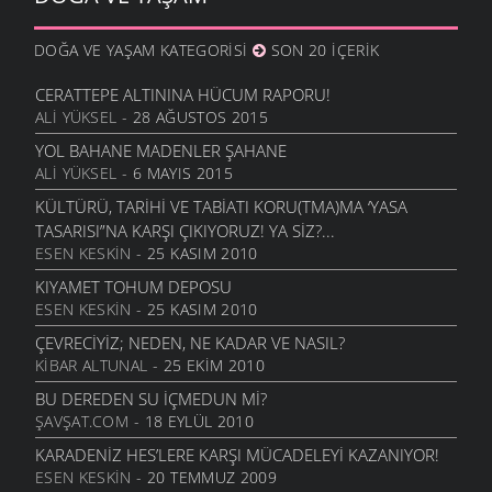
MEY, TRT VE CEVRI ALTINTAŞ
KÜLTÜR VE SANAT
- 27 EKIM 2008
DOĞA VE YAŞAM KATEGORISI
SON 20 İÇERIK
CABBAR BOZKURTLAR (CABBAR USTA)
KÜLTÜR VE SANAT
- 27 EKIM 2008
CERATTEPE ALTININA HÜCUM RAPORU!
YENI DÜNYA DÜZENININ SONU GELDI
ALI YÜKSEL
- 28 AĞUSTOS 2015
POLITIKA
- 13 EKIM 2008
YOL BAHANE MADENLER ŞAHANE
EMEKLI AYLIKLARI
ALI YÜKSEL
- 6 MAYIS 2015
EKONOMI
- 29 EYLÜL 2008
KÜLTÜRÜ, TARIHI VE TABIATI KORU(TMA)MA ‘YASA
BITMEYEN HIKÂYE: SOSYAL GÜVENLIK ‘REFORMU’
TASARISI”NA KARŞI ÇIKIYORUZ! YA SIZ?...
EKONOMI
- 29 EYLÜL 2008
ESEN KESKIN
- 25 KASIM 2010
DIL YALNIZ INSANLARA ÖZGÜ DEĞIL MI?
KIYAMET TOHUM DEPOSU
BILIM
- 23 EYLÜL 2008
ESEN KESKIN
- 25 KASIM 2010
YENI İKI KUTUPLU DÜNYA
ÇEVRECIYIZ; NEDEN, NE KADAR VE NASIL?
POLITIKA
- 16 AĞUSTOS 2008
KIBAR ALTUNAL
- 25 EKIM 2010
ÇAĞLAYAN DERESI AKMAN VE PAŞALAR HES RAPORU
BU DEREDEN SU IÇMEDUN MI?
ŞAVŞAT GÜNDEMI
- 9 AĞUSTOS 2008
ŞAVŞAT.COM
- 18 EYLÜL 2010
RIZE’DE GELIŞTIRILEN HIDROELEKTRIK SANTRAL
KARADENIZ HES’LERE KARŞI MÜCADELEYI KAZANIYOR!
PROJELERI DEĞERLENDIRME RAPORU
ESEN KESKIN
- 20 TEMMUZ 2009