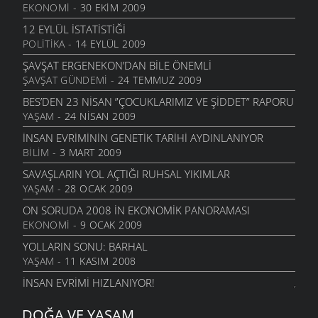
EKONOMI
- 30 EKIM 2009
12 EYLÜL İSTATISTIĞI
POLITIKA
- 14 EYLÜL 2009
ŞAVŞAT ERGENEKON’DAN BILE ÖNEMLI
ŞAVŞAT GÜNDEMI
- 24 TEMMUZ 2009
BES’DEN 23 NISAN ”ÇOCUKLARIMIZ VE ŞIDDET” RAPORU
YAŞAM
- 24 NISAN 2009
İNSAN EVRIMININ GENETIK TARIHI AYDINLANIYOR
BILIM
- 3 MART 2009
SAVAŞLARIN YOL AÇTIĞI RUHSAL YIKIMLAR
YAŞAM
- 28 OCAK 2009
ON SORUDA 2008 IN EKONOMIK PANORAMASI
EKONOMI
- 9 OCAK 2009
YOLLARIN SONU: BARHAL
YAŞAM
- 11 KASIM 2008
İNSAN EVRIMI HIZLANIYOR!
BILIM
- 4 KASIM 2008
DOĞA VE YAŞAM