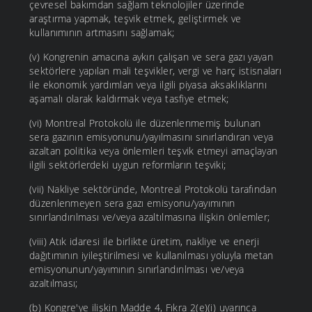
çevresel bakımdan sağlam teknolojiler üzerinde
araştırma yapmak, teşvik etmek, geliştirmek ve
kullanımının artmasını sağlamak;
(v) Kongrenin amacına aykırı çalışan ve sera gazı yayan
sektörlere yapılan mali teşvikler, vergi ve harç istisnaları
ile ekonomik yardımları veya ilgili piyasa aksaklıklarını
aşamalı olarak kaldırmak veya tasfiye etmek;
(vi) Montreal Protokolü ile düzenlenmemiş bulunan
sera gazının emisyonunu/yayılmasını sınırlandıran veya
azaltan politika veya önlemleri teşvik etmeyi amaçlayan
ilgili sektörlerdeki uygun reformların teşviki;
(vii) Nakliye sektöründe, Montreal Protokolü tarafından
düzenlenmeyen sera gazı emisyonu/yayımının
sınırlandırılması ve/veya azaltılmasına ilişkin önlemler;
(viii) Atık idaresi ile birlikte üretim, nakliye ve enerji
dağıtımının iyileştirilmesi ve kullanılması yoluyla metan
emisyonunun/yayımının sınırlandırılması ve/veya
azaltılması;
(b) Kongre'ye ilişkin Madde 4, Fıkra 2(e)(i) uyarınca