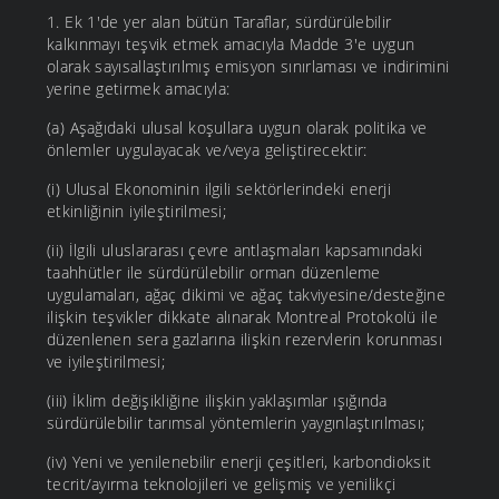
1. Ek 1'de yer alan bütün Taraflar, sürdürülebilir
kalkınmayı teşvik etmek amacıyla Madde 3'e uygun
olarak sayısallaştırılmış emisyon sınırlaması ve indirimini
yerine getirmek amacıyla:
(a) Aşağıdaki ulusal koşullara uygun olarak politika ve
önlemler uygulayacak ve/veya geliştirecektir:
(i) Ulusal Ekonominin ilgili sektörlerindeki enerji
etkinliğinin iyileştirilmesi;
(ii) İlgili uluslararası çevre antlaşmaları kapsamındaki
taahhütler ile sürdürülebilir orman düzenleme
uygulamaları, ağaç dikimi ve ağaç takviyesine/desteğine
ilişkin teşvikler dikkate alınarak Montreal Protokolü ile
düzenlenen sera gazlarına ilişkin rezervlerin korunması
ve iyileştirilmesi;
(iii) İklim değişikliğine ilişkin yaklaşımlar ışığında
sürdürülebilir tarımsal yöntemlerin yaygınlaştırılması;
(iv) Yeni ve yenilenebilir enerji çeşitleri, karbondioksit
tecrit/ayırma teknolojileri ve gelişmiş ve yenilikçi