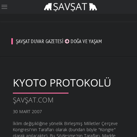
ŞAVŞAT DUVAR GAZETESI
DOĞA VE YAŞAM
KYOTO PROTOKOLÜ
ŞAVŞAT.COM
30 MART 2007
İklim değişikliğine yönelik Birleşmiş Milletler Çerçeve
Kongresi'nin Tarafları olarak (bundan böyle "Kongre"
olarak anılacaktır), Bu Sözleşme'nin Tarafları, Madde