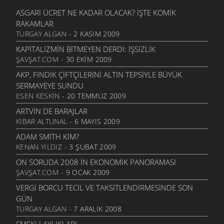
KÜLTÜR VE SANAT
- 27 EKIM 2008
ASGARI ÜCRET NE KADAR OLACAK? İŞTE KOMIK
CABBAR BOZKURTLAR (CABBAR USTA)
RAKAMLAR
KÜLTÜR VE SANAT
- 27 EKIM 2008
TURGAY ALGAN
- 2 KASIM 2009
YENI DÜNYA DÜZENININ SONU GELDI
KAPITALIZMIN BITMEYEN DERDI: İŞSIZLIK
POLITIKA
- 13 EKIM 2008
ŞAVŞAT.COM
- 30 EKIM 2009
DIL YALNIZ INSANLARA ÖZGÜ DEĞIL MI?
AKP, FINDIK ÇIFTÇILERINI ALTIN TEPSIYLE BÜYÜK
BILIM
- 23 EYLÜL 2008
SERMAYEYE SUNDU
ESEN KESKIN
- 20 TEMMUZ 2009
YENI İKI KUTUPLU DÜNYA
POLITIKA
- 16 AĞUSTOS 2008
ARTVIN DE BARAJLAR
KIBAR ALTUNAL
- 6 MAYIS 2009
CANLILARIN YAŞAM DAYANAĞI : SU
DOĞA VE YAŞAM
- 14 AĞUSTOS 2008
ADAM SMITH KIM?
KENAN YILDIZ
- 3 ŞUBAT 2009
ÇAĞLAYAN DERESI AKMAN VE PAŞALAR HES RAPORU
ŞAVŞAT GÜNDEMI
- 9 AĞUSTOS 2008
ON SORUDA 2008 IN EKONOMIK PANORAMASI
ŞAVŞAT.COM
- 9 OCAK 2009
FINDIKLI DERELERI PLATFORMU : NEDEN İSTEMIYORUZ
?
VERGI BORCU TECIL VE TAKSITLENDIRMESINDE SON
DOĞA VE YAŞAM
- 8 AĞUSTOS 2008
GÜN
TURGAY ALGAN
- 7 ARALIK 2008
FINDIKLI DERELERINI KORUMA PLATFORMU
DOĞA VE YAŞAM
- 8 AĞUSTOS 2008