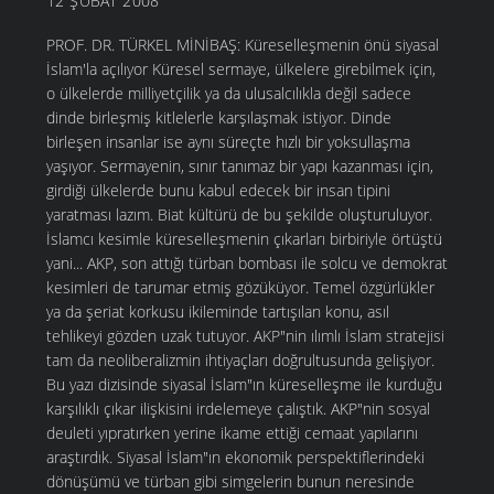
12 ŞUBAT 2008
PROF. DR. TÜRKEL MİNİBAŞ: Küreselleşmenin önü siyasal İslam'la açılıyor Küresel sermaye, ülkelere girebilmek için, o ülkelerde milliyetçilik ya da ulusalcılıkla değil sadece dinde birleşmiş kitlelerle karşılaşmak istiyor. Dinde birleşen insanlar ise aynı süreçte hızlı bir yoksullaşma yaşıyor. Sermayenin, sınır tanımaz bir yapı kazanması için, girdiği ülkelerde bunu kabul edecek bir insan tipini yaratması lazım. Biat kültürü de bu şekilde oluşturuluyor. İslamcı kesimle küreselleşmenin çıkarları birbiriyle örtüştü yani... AKP, son attığı türban bombası ile solcu ve demokrat kesimleri de tarumar etmiş gözüküyor. Temel özgürlükler ya da şeriat korkusu ikileminde tartışılan konu, asıl tehlikeyi gözden uzak tutuyor. AKP"nin ılımlı İslam stratejisi tam da neoliberalizmin ihtiyaçları doğrultusunda gelişiyor. Bu yazı dizisinde siyasal İslam"ın küreselleşme ile kurduğu karşılıklı çıkar ilişkisini irdelemeye çalıştık. AKP"nin sosyal deuleti yıpratırken yerine ikame ettiği cemaat yapılarını araştırdık. Siyasal İslam"ın ekonomik perspektiflerindeki dönüşümü ve türban gibi simgelerin bunun neresinde durduğunu tartıştık. Ve tabii tüm bunlarla nasıl mücadele edileceği konusuna yanıtlar aradık. Akademisyenler, ekonomistler, siyasi parti temsilcileri, yazı dizimize katkılarını sundular. Diziye ilişkin 3 bin vuruşluk görüşlerinizi barisince82@yahoo.com adresine gönderebilirseniz elimizden geldiğince yayımlamaya çalışacağız. »İslami kökenden gelen bir partinin ülkeyi küresel sermayeye eklemlendirme süreci yaşanıyor. Geçmişte Refah Partisi (RP) zamanında veya Erbakan zamanında farklıydı. Milli kalkınma modeli gibi daha "milli" vurgular yapılırdı. Şimdi küresel finans piyasalarına tam bir uyum süreci yaşanıyor. Bu süreci nasıl değerlendiriyorsunuz? İslam kendisini evrensel bir din olarak tanımladığı için dayatmacı bir niteliğinin olmaması gerekir. Ne var ki global süreçte baktığımız zaman görüyoruz ki İslam birdenbire dayatmacı bir kimlik kazanmaya başladı. Çünkü küreselleşmenin kendisi zaten dayatmalar üzerine dayanan bir sistem. Yani kapitalist sistemin krize girmesiyle birlikte krizin çıkış nedeninin de kârların artış hızındaki düşmeden kaynaklanması ve kapitalizmin kendine bu krizden çıkış yolu olarak da sermayeye sınır tanımaz bir yapı kazandırması, ulus-devlet modeline göre örgütlenmiş bir yapıda önemli bir değişimi de beraberinde getiriyor. Bu dönüşüm sadece ülke kaynaklarının küreselleşmiş sermayeye açılması yoluyla sınırlı değil, beraberinde toplumun da bunu uyum gösterecek, hazmedecek, tepki göstermeyecek bir şekilde biçimlendirmesini getiriyor. Bu değişim bir anda ortaya çıkan bir şey değil. Ancak bu süreçlerin hiçbirinde toplum rıza gösteren toplum konumunda değildi. Küreselleşme ile birlikle sadece Türkiye toplumu için değil dinin kullanıldığı bütün toplumlarda bu rıza gösterme sürecinin çok hızlı oluştuğunu görüyoruz. Çünkü kapitalizmin kriz dönemlerinin tarihine baktığımızda kriz dönemlerinde sistem iki akımı kullanıyor: Biri milliyetçilik biri din. Toplum böylelikle kontrol altına alıyor. Kontrol altına alan kim? Küreselleşmenin bir dayatması var ülkelere. Diyor ki, siz bu kaynakları açacaksınız yoksa aç kalacaksınız. Ben sizi kaynak aktarımında yatırımlarınızın finanse edilmesinde desteklemeyeceğim. İslam da topluma eğer kendisinin beş farzını dayatıyorsa bunlar olmazsa siz Müslüman değilsiniz diyorsa o zaman dayatmacı bir kimliğe bürünmüş demektir. Küreselleştirme sınır tanımaz bir yapı kazanmak için bu sefer dini çok açık olarak kullanıyor. Çünkü ülkelere girebilmek için, ülkelerdeki milliyetçilik ya da ulusalcılık her nasıl tanımlanıyorsa bunların karşılığında sadece dinde birleşmiş kitlelerle karşılaşmak istiyor. O zaman dinde birleşen insanlar aynı süreçte hızlı yoksullaşma yaşandığı için ülkelerin yoksullukla yaşamaya öğretilmesi projeleri altında bir süreç başlıyor. Yani sadakalar, fak-fuk-fonlar veya benzerleri yoluyla topluma yoksullukla yaşatmayı öğretme projeleri başlıyor. Yani sadaka sistemi... Zaten İslam"ın bu yoksullukla yaşamak üzerine kendi projeleri olduğu içindir ki sadaka sistemi bunun en somut sistemidir. Küreselleşmenin de Dünya Bankası projelerine baktığımız zaman yoksul bölgelerin kendi bildiklerini biraz daha geliştirerek örneğin halıcılık, arıcılık, balıkçılık gibi projelere kaynak aktararak o bölgedeki insanların kendi bölgelerinde kalarak kendi kendilerini idame ettirilmesi üzerine kuruldu. Bu süreç siyasal İslam"ın önünü nasıl açtı? Orada dış dinamiklere bakmamız gerektiğini düşünüyorum. Türkiye"nin dış dinamikler açısından bence iki tane zıplama tahtası var. Bunlardan bir tanesi 1970, özellikle 12 mart sonrası süreç, ikincisi de 12 Eylül süreci tamamen. Buna sadece askeri darbeler üzerinden bakılmaması gerektiğine inanıyorum. 12 Mart süreci tamamen ABD odaklı. Türkiye"de sol muhalefetin yükselmesi, 1961 Anayasası"yla beraber geç kazanılmış özgürlüklerle toplumun yeni yeni bilinçlenmeye başlamış, örgütlenmeye başlamış bir toplumda, dünyadaki farklı kutuplaşmalar yani bir Sovyet kutuplaşmasına doğru kaymaya yönelik endişelerin ortaya çıkardığı, Sovyetler"e karşı yeşil kuşakla ABD"nin devreye girdiği bir süreç. Onun için 1970"ler önemlidir dışarıdan desteklenmesi açısından. Zaten türban tartışmalarının da bu süreçte başladığını göreceksiniz. Şule Yüksel örneğiyle başlayan ve toplu namazlar, işte sol kesime saldırılar, "Kanlı Pazar"... Bunların hepsi İslam"ın nasıl siyasallaştığını gösteren ama aynı zamanda yoksul halk kitleleri tarafından da İslam"la sosyalizm arasında tercih yapmaya zorlayan süreçler. Sosyalizmin yeni yeni biçimlenmeye başladığı için toplumun yeterince algılaya-maması, sosyalizmin bir dinsizlik üzerine kurulması ama buna karşılık İslam"ın yoksullardan yana bir projeymiş gibi gösterilmesi çok önemli bir geçiş noktasını oluşturuyor. Bu kafa karışıklığı zaten 12 Eylül"de toplum tarafından bir yanıyla da sessiz bir rıza gösterme operasyonuna dönüşmesine neden olacaktı. İslam"ın topluma bir alternatif olarak sunulması, 12 Eylül rejiminin bunu bizzat yapmış olması da çok etkili. Yeşil kuşak projesi? Tabii burada yeşil kuşak projesi de tamamen devreye giriyor. Dış dinamikle ortaya çıkan iki zıplama, glo-balizmin gerekleriyle de zaten örtüşüyor. Yani sermayeye sınır tanımaz bir yapı kazandırmak için girdiği ülkelerde bunu kabul edecek bir insan tipini yaratması lazım. Bunu "Genişletilmiş Ortadoğu Projesi (GOP) ile daha da net gördük zaten. İslamcı kesimle küreselleşmenin çıkarları birbiriyle örtüştü yani. Emekçiler gericiliğe karşı mücadelenin bir unsuru haline gelemedi uzun bir süredir. Yani şöyle bir ayrım ortaya çıktı: Gericiliğe karşı olanlar toplumda orta üst gelir grubuymuş gibi. Yoksul kesim, tamamen o kesim muhafazakâr ya da gerici kesimin eline bırakılmış gibi. Yoksulların, emekçilerin gericilikle mücadele etmesi nasıl mümkün yani hem sosyal hak taleplerini hem ilerici talepleri bir araya getirebilecek bir unsur yaratılabilir mi? Kitap gibi soru oldu... Baştan söyledikleriniz çok önemli... Ben 12 Mart ve 12 Eylül tarihlerini çok bilinçli verdim altını çize çize. Çünkü yoksul kesimlerin muhafazakâr kesimlerin eline bırakılması solun asla bir zaafı değildir bunu çok iyi bilmek lazım. Çünkü sol, cumhuriyet döneminin bütün süreçleri boyunca yoksul kesimler üzerinden örgütlenmeye kalktı. Tabii ki aydın kesimler her toplumda sosyalizm diyecektir sol üzerine daha eğilimli olacaktır, okuyacaktır. Siz yoksul kesimlerin okuma yazmanın yaygınlaşmasının bile 1980 sonrasında olduğu bir ülkede yaşıyorsanız ancak denilenlere inanan bir toplumla baş haşasınız demektir. Onun için ben 12 Mart"la başlattım çünkü 61 Anayasası"nın yaratmış olduğu bir yayın özgürlüğü vardı, sendikalaşma özgürlüğü vardı, grev özgürlüğü vardı. Toplum örgütlenme ve muhalefet etme özgürlüğünü 1961 yılında kazandı. On yıl sonra yani o gün doğan çocuk 10 yaşında, o gün 18 yaşında olan 28 yaşında. Bu çok önemli bir şey ancak toplumla yüz yüze gelip ifade edilebilecek bir şey. Ve siz bunu anında yakalıyorsunuz. Böyle bir muhalefetin olması için bir bıçak kesmesiyle bunu ortadan kaldırıyorsunuz ve bunun için de toplum önünde en etkileyici şeyi yapıyorsunuz. Gençleri asıyorsunuz ve gençlere işkence ediyorsunuz. Bir ülkede en önemli şey insanların evlatlarını kaybetmesidir. Ve insanlar kendi çocuklarını yitirmemek adına zaten susmayı, konuşmamayı, muhalefet etmemeyi tercih ettiler. Çünkü bu arada hep birileri darbe yiyordu. Ama sol, yeni yeni yoksul kesimlerde örgüdenmeye başlamıştı. Kaldı ki işçi sınıfının oluşması da yeni yeni başlamıştı Türkiye"de. Böyle bir süreç için solun zaafı dememiz mümkün değil, aksine, iktidarlar sol zaafa düşmeden bu işe el koydular. Yoksul kesimler, evetMarx"in söylediği gibi "kaybedecek bir şeyiniz yok zincirlerinizden gayrı" ancak insanların canı var kaybedecek. Bugün, bayrakların açılması veya işte Allahüekber denilmesine bu boyutta bakmak lazım. Bu simgeleri kullandı insanlar kendisine dokunulmaması için. AKP sizce muhafazakâr demokrat bir parti mi yoksa siyasal İslamcı bir parti mi? AKP hiç de muhafazakâr demokrat bir parti değil. »Peki bu ayrımı nasıl koyuyorsunuz orada da bir tartışma var? Bir kere muhafazakârlık tabii ki dini kapsar. Herkesin de bir inancı vardır o ayrı bir şey. Ama din eğer bir siyasal yönetim biçimi haline gelmişse, din eğer yaşamın bütün alanlarını belirleyen bir ilişkiler haline dönüşmüşse, yani nerede çalışacağınız kaçta dükkanınızı açacağınız, hangi ürünleri satacağınız -dikkat edin daha etek boyunuzdan söz etmedim- ama çok ciddi söylediğim şeyler. Üretimle ilgili alanlarda bile söz sahibi bir hale gelmişse o zaman burada demokrasiden söz edemeyiz. Bunu bir baskı unsuru olarak kullanıyorsa ki bu noktada bu baskıyı illa ki şiddet yoluyla uygulaması gerekmez. Bu bazen bugünlerin moda deyimiyle "mahalle baskısı" veyahut yandaki komşunuzun baskısı, sizden alışveriş etmemesi, size selam vermemesi, "bizler sizler" ayrımını getirmesiyle olmaya başlamışsa ve dahası ülkenin yöneticileri bu kavramı kullanmaya başlamışsa burada demokrasiden söz ed