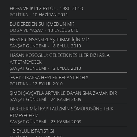
9 NISAN 2007
HOPA VE İKI 12 EYLÜL : 1980-2010
100 ZENGIN TÜRK, 14 MILYON SEFIL TÜRK’E BEDEL
POLITIKA
- 10 HAZIRAN 2011
9 NISAN 2007
BU DEREDEN SU IÇMEDUN MI?
ZARARINA MEDYA, TELAFISI AVANTA
DOĞA VE YAŞAM
- 18 EYLÜL 2010
9 NISAN 2007
HES’LER INSANSIZLAŞTIRMAK IÇIN MI?
KÜRESEL ISINMA YOKSULU VURACAK
ŞAVŞAT GÜNDEMI
- 18 EYLÜL 2010
30 MART 2007
HASAN KÖSOĞLU: GELECEK NESILLER BIZI ASLA
AFFETMEYECEK
ŞAVŞAT GÜNDEMI
- 12 EYLÜL 2010
’EVET’ ÇIKARSA HES’LER BERAAT EDER!
POLITIKA
- 12 EYLÜL 2010
ŞIMDI ŞAVŞATLA ARTVINLE DAYANIŞMA ZAMANIDIR
ŞAVŞAT GÜNDEMI
- 24 KASIM 2009
DERELERIMIZI KAPITALIZMIN SÖMÜRÜSÜNE TERK
ETMEYECEĞIZ.
ŞAVŞAT GÜNDEMI
- 23 KASIM 2009
12 EYLÜL İSTATISTIĞI