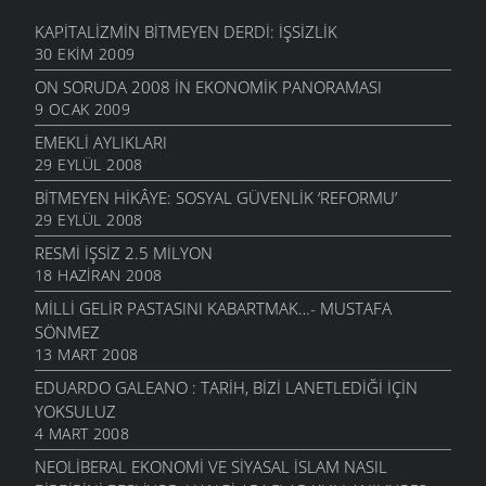
KAPITALIZMIN BITMEYEN DERDI: İŞSIZLIK
30 EKIM 2009
ON SORUDA 2008 IN EKONOMIK PANORAMASI
9 OCAK 2009
EMEKLI AYLIKLARI
29 EYLÜL 2008
BITMEYEN HIKÂYE: SOSYAL GÜVENLIK ‘REFORMU’
29 EYLÜL 2008
RESMI İŞSIZ 2.5 MILYON
18 HAZIRAN 2008
MILLI GELIR PASTASINI KABARTMAK…- MUSTAFA
SÖNMEZ
13 MART 2008
EDUARDO GALEANO : TARIH, BIZI LANETLEDIĞI IÇIN
YOKSULUZ
4 MART 2008
NEOLIBERAL EKONOMI VE SIYASAL İSLAM NASIL