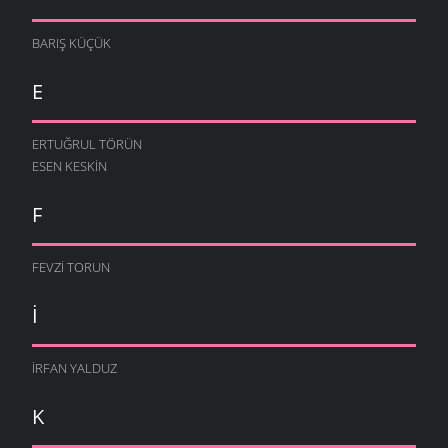
BARIŞ KÜÇÜK
E
ERTUĞRUL TÖRÜN
ESEN KESKIN
F
FEVZI TORUN
I
İRFAN YALDUZ
K