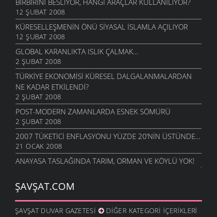
BIRBIRINI BESLIYOR, HANGI ARAÇLAR KULLANILIYOR?
12 ŞUBAT 2008
KÜRESELLEŞMENIN ÖNÜ SIYASAL İSLAMLA AÇILIYOR
12 ŞUBAT 2008
GLOBAL KARANLIKTA ISLIK ÇALMAK…
2 ŞUBAT 2008
TÜRKIYE EKONOMISI KÜRESEL DALGALANMALARDAN
NE KADAR ETKILENDI?
2 ŞUBAT 2008
POST-MODERN ZAMANLARDA ESNEK SÖMÜRÜ
2 ŞUBAT 2008
2007 TÜKETICI ENFLASYONU YÜZDE 20’NIN ÜSTÜNDE…
21 OCAK 2008
ANAYASA TASLAĞINDA TARIM, ORMAN VE KÖYLÜ YOK!
3 OCAK 2008
ŞAVŞAT.COM
IMF, GELECEĞIMIZ VE SINSI PLANLAR
9 NISAN 2007
BAŞBAKAN’IN IMF BORÇLARINI ÖDEDIK MASALI
ŞAVŞAT DUVAR GAZETESI
DIĞER KATEGORI İÇERIKLERI