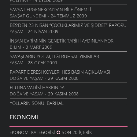
POLITIKA
- 14 EYLÜL 2009
ŞAVŞAT ERGENEKON’DAN BILE ÖNEMLI
ŞAVŞAT GÜNDEMI
- 24 TEMMUZ 2009
BES’DEN 23 NISAN ”ÇOCUKLARIMIZ VE ŞIDDET” RAPORU
YAŞAM
- 24 NISAN 2009
İNSAN EVRIMININ GENETIK TARIHI AYDINLANIYOR
BILIM
- 3 MART 2009
SAVAŞLARIN YOL AÇTIĞI RUHSAL YIKIMLAR
YAŞAM
- 28 OCAK 2009
PAPART DERESI KÖYLERI HES BASIN AÇIKLAMASI
DOĞA VE YAŞAM
- 29 KASIM 2008
FIRTINA VADISI HAKKINDA
DOĞA VE YAŞAM
- 29 KASIM 2008
YOLLARIN SONU: BARHAL
YAŞAM
- 11 KASIM 2008
EKONOMI
İNSAN EVRIMI HIZLANIYOR!
BILIM
- 4 KASIM 2008
EKONOMI KATEGORISI
SON 20 İÇERIK
MEY, TRT VE CEVRI ALTINTAŞ