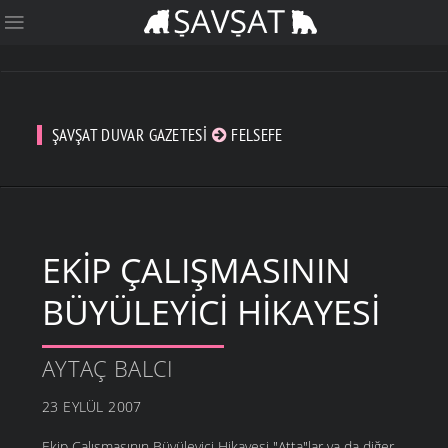
ŞAVŞAT DUVAR GAZETESI
FELSEFE
EKIP ÇALIŞMASININ
BÜYÜLEYICI HIKAYESI
AYTAÇ BALCI
23 EYLÜL 2007
Ekip Çalışmasının Büyüleyici Hikayesi "Atta"lar ya da diğer