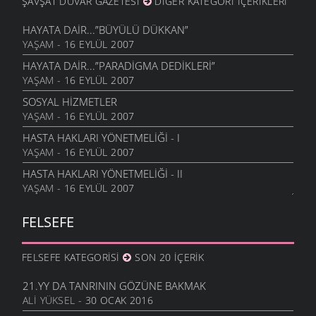
ŞAVŞAT DUVAR GAZETESI
DIĞER KATEGORI İÇERIKLERI
HAYATA DAIR...”BÜYÜLÜ DÜKKAN”
YAŞAM
- 16 EYLÜL 2007
HAYATA DAIR...”PARADIGMA DEDIKLERI”
YAŞAM
- 16 EYLÜL 2007
SOSYAL HIZMETLER
YAŞAM
- 16 EYLÜL 2007
HASTA HAKLARI YÖNETMELIĞI - I
YAŞAM
- 16 EYLÜL 2007
HASTA HAKLARI YÖNETMELIĞI - II
YAŞAM
- 16 EYLÜL 2007
FELSEFE
FELSEFE KATEGORISI
SON 20 İÇERIK
21.YY DA TANRININ GÖZÜNE BAKMAK
ALI YÜKSEL
- 30 OCAK 2016