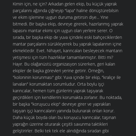
Kimin için, ne için? Arkadan gelen ekip, bu küçük yaprak
parçalarını ağzında çiğneyip "lapa" haline dönüştürebilsin
ve ekim işlemine uygun duruma getirsin diye... Yine
bitmedi. Bir başka ekip, devreye girerek, hazırlanmış yaprak
lapasını mantar ekimi için uygun olan yerlere serer. O
sırada, bir başka ekip de yuva içindeki eski bahçeciklerden
mantar parçalarını sürükleyerek bu yaprak lapalarının içine
ekmektedir. Evet. Nihayet, karıncaları besleyecek mantarın
yetişmesi için tüm hazırlıklar tamamlanmıştır. Bitti mi?
Hayır. Bu olağanüstü organizasyon sürerken, geri kalan
ekipler de başka görevleri yerine getirir. Örneğin,
"koloninin korunması" gibi: Yuva içinde bir ekip, "kraliçe ile
larvaları" korumaktan sorumludur. Orta boylu işçi
karıncalar, hemen tüm günlerini yaprak taşıyarak
geçirdikleri için kendilerini korumakta zorlanır. Bu noktada,
bir başka "koruyucu ekip" devreye girer ve yaprakları
taşıyan işçi karıncaların yanında bulunarak onları korur.
Daha küçük boyda olan bu koruyucu karıncalar, taşınan
yaprağın üzerine oturarak çeşitli savunma taktikleri
geliştirirler. Belki tek tek ele alındığında sıradan gibi