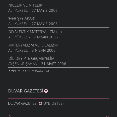
NICELIK VE NITELIK
ALI YÜKSEL
- 27 MAYIS 2006
‘HER ŞEY AKAR”
ALI YÜKSEL
- 27 MAYIS 2006
DIYALEKTIK MATERYALIZM (III)
ALI YÜKSEL
- 17 NISAN 2006
MATERYALIZM VE İDEALIZM
ALI YÜKSEL
- 8 NISAN 2006
DIL DEYIPTE GEÇMEYELIM...
AYŞENUR ŞAHAN
- 31 MART 2006
AZIZ OLAN ÜÇ DAMLA!
AYŞENUR ŞAHAN
- 26 ARALIK 2005
2006 YENI YIL
DUVAR GAZETESI
AYŞENUR ŞAHAN
- 20 ARALIK 2005
DUVAR GAZETESI
ÜYE LISTESI
A