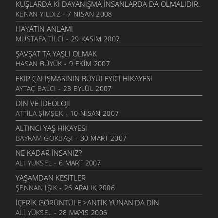
KUŞLARDA KI DAYANIŞMA İNSANLARDA DA OLMALIDIR.
KENAN YILDIZ
- 7 NISAN 2008
HAYATIN ANLAMI
MUSTAFA TILCI
- 29 KASIM 2007
ŞAVŞAT TA YAŞLI OLMAK
HASAN BÜYÜK
- 9 EKIM 2007
EKIP ÇALIŞMASININ BÜYÜLEYICI HIKAYESI
AYTAÇ BALCI
- 23 EYLÜL 2007
DIN VE IDEOLOJI
ATTILA ŞIMŞEK
- 10 NISAN 2007
ALTINCI YAŞ HIKAYESI
BAYRAM GÖKBAŞI
- 30 MART 2007
NE KADAR İNSANIZ?
ALI YÜKSEL
- 6 MART 2007
YAŞAMDAN KESITLER
ŞENNAN IŞIK
- 26 ARALIK 2006
İÇERIK GÖRÜNTÜLE'>ANTIK YUNAN'DA DIN
ALI YÜKSEL
- 28 MAYIS 2006