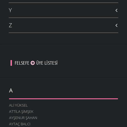
Y
Z
FELSEFE
ÜYE LISTESI
A
ALI YÜKSEL
ATTILA ŞIMŞEK
AYŞENUR ŞAHAN
AYTAÇ BALCI