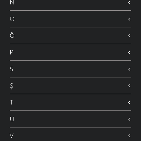
N
O
Ö
P
S
Ş
T
U
V