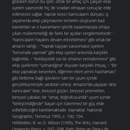
gözüken bütün bu işler, ortak bir amaç için çalışan ekip
üyeleri sayesinde hiç de sıradan olmayan sonuçlar elde
edilmesini sağlar. Yaprak kesici karıncaların dünyası, iş
yaşamında ekip çalışmasının temelini oluşturan bazı
kavramları ve o kavramların işlerlik kazanmasıyla ortaya
çıkan mükemmelliği de farklı bir açıdan sergilemektedir: •
"Karıncaların hayatını devam ettirebilmesi" gibi ortak bir
amacın varlığı, • "Yaprak taşıyan savunmasız üyelere
"korumalık yapmak" gibi ekip üyeleri arasında karşılıklı
bağımlılık, • "Antibiyotikli sıvı ile ortamın temizlenmesi" gibi
ekip üyelerinin "uzmanlığına" duyulan karşılıklı ihtiyaç, • "Bir
ekip yaprakları keserken, diğerinin ekim yerini hazırlaması"
gibi birbirine bağlı işlevlerin tam bir uyum içinde
gerçekleşmesiyle yaratılan sinerji. Amazon’da yaşayan ‘atta
karıncaları” bize, bireysel güçler, bireysel yetenekler,
bireysel çabalar; bir "amaç doğrultusunda" uyum içinde
"birleştirildiğinde" başarı için tükenmez bir güç elde
edilebileceğini kanıtlamaktadır. Kaynaklar: National
Geographic, Temmuz 1995, s. 100, 104.
Hölldobler, B. ve O. Wilson (1990), The Ants, Harvard
University Press, s. 597- 598. Farb, Peter ve Time-Life