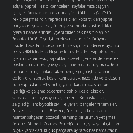
adıyla "yaprak kesici karıncalar"ı, sayfalarımıza taşıyan
ilginçlik, Amazon ormanlarında yürüttükleri olağanüstü
"ekip çalışması"dır. Yaprak kesiciler, koparttıkları yaprak
parçalarını yuvalarına götürüyor ve orada oluşturdukları
"yeraltı bahçelerinde", yiyebildikleri tek besin olan bir
"mantar türü"nü yetiştirerek varlıklarını sürdürüyorlar.
Ekipler hayatlarını devam ettirmek için son derece uyumlu
bir işbirliği içinde farklı görevler üstlenirler. Yaprak kesme
işlemini yapan ekip, yaprakları kuvvetli çeneleriyle keserek
başlarının üstünde yuvaya taşır. Hem de ne taşıma! Adeta
orman zemini, canlanarak yürüyüşe geçmiştir. Tahmin
edilen o ki: Yaprak kesici karıncalar, Amazon'da yere düşen
tüm yaprakların %15'ini taşıyacak kadar muazzam bir
işbirliği ve çalışma becerisine sahip. Kesici ekipler,
yaprakları kesip yuvaya ulaştırırken... Bir başka ekip,
salgıladığı "antibiyotikli sıvı" ile yeraltı bahçelerini temizler,
"dezenfekte" eder... Böylece, "ekim" için kullanılacak
mantar bahçesini bozacak herhangi bir ürünün yetişmesi
önlenir. Bitmedi. O arada "bir diğer ekip", yuvaya ulaştırılan
büyük yaprakları, küçük parçalara ayırarak hazırlamaktadır.