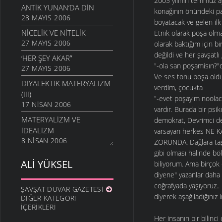
2003 yılının temmuz a
ANTIK YUNAN’DA DIN
konağının önündeki pa
28 MAYIS 2006
boyatacak ve gelen ilk
NICELIK VE NITELIK
Etnik olarak poşa olma
27 MAYIS 2006
olarak baktığım için b
değildi ve her şavşatlı
‘HER ŞEY AKAR”
"-ola san poşamisın?"
27 MAYIS 2006
Ve ses tonu poşa olduğ
DIYALEKTIK MATERYALIZM
verdim, çocukta
(III)
"-evet poşayım noolaca
17 NISAN 2006
vardır. Burada bir psik
MATERYALIZM VE
demokrat, Devrimci d
İDEALIZM
varsayan herkes NE
8 NISAN 2006
ZORUNDA. Dağlara taşl
gibi olması halinde böl
ALI YÜKSEL
biliyorum. Ama birçok 
diyene" yazanlar daha 
coğrafyada yaşıyoruz.
ŞAVŞAT DUVAR GAZETESI
diyerek aşağıladığınız 
DIĞER KATEGORI
İÇERIKLERI
Her insanın bir bilinci