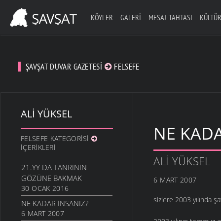
KÖYLER
GALERI
MESAJ-TAHTASI
KÜLTÜR
ŞAVŞAT DUVAR GAZETESI
FELSEFE
ALI YÜKSEL
NE KADA
FELSEFE KATEGORISI
İÇERIKLERI
ALI YÜKSEL
21.YY DA TANRININ
GÖZÜNE BAKMAK
6 MART 2007
30 OCAK 2016
sizlere 2003 yılında şa
NE KADAR İNSANIZ?
6 MART 2007