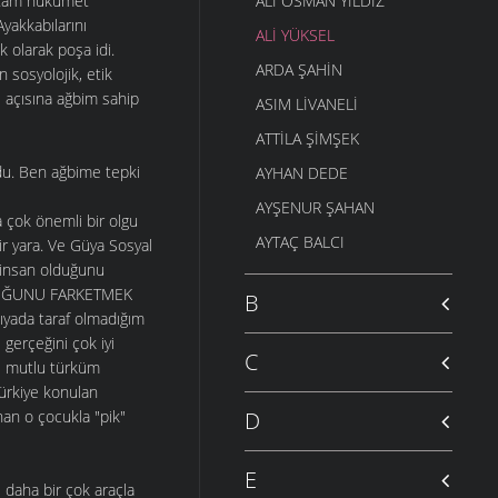
n tam hükümet
ALI OSMAN YILDIZ
yakkabılarını
ALI YÜKSEL
k olarak poşa idi.
ARDA ŞAHIN
 sosyolojik, etik
ş açısına ağbim sahip
ASIM LIVANELI
ATTILA ŞIMŞEK
ordu. Ben ağbime tepki
AYHAN DEDE
AYŞENUR ŞAHAN
a çok önemli bir olgu
AYTAÇ BALCI
bir yara. Ve Güya Sosyal
 insan olduğunu
LDUĞUNU FARKETMEK
B
ıyada taraf olmadığım
 gerçeğini çok iyi
C
ne mutlu türküm
Türkiye konulan
nan o çocukla "pik"
D
E
e daha bir çok araçla