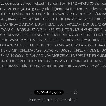
ltımıza durmadan zerkedilmektedir. Bundan Sayın HER ŞAVŞATLI 70 Yaşında
er TURAN'ın Poşalarla ilgili yazıyı okuduğumda da bu olumsuz etkilenmen
İHİ TERS ÇEVİRMEYELİM. OBJEKTİF OLMAYAN VE ŞOVEN RESMİ TÜRK BA
 ÇATIŞTIRAN BİR YOLA GİRİLEBİLİR. ETNİSİTE BİR SOSYAL GERÇEKLİKTİR
DE FARKINDA OLMADAN BUNA HİZMET EDEN ARAÇLARA DÖNÜŞÜYORSU
E TARAF OLUYORSUNUZ. OYSAKİ HER ETNİK TOPLUMUN KENDİ ZENGİN
LLÜ OLARAK BİRBİRLERİNİ ÖZÜMLEMELİDİR.ÖZÜMLEMELİDİR Kİ DAHA
IKSIN. ASİMİLASYONSA BUNUN TERSİDİR VE KENDİNİ DAYATIRKEN DİĞ
TAŞLARA "NE MUTLU TÜRKÜM DİYE" YAZANLAR ASİMİLASYONCU, DAYATM
R HER ETNİK TOPLUMA SAYGI DUYALIM, TÜRKİYE TÜRKLERİN DEĞİL TÜR
EN AZ 10 000 YILDIR ANADOLUYA NİCE ZENGİN MEDENİYETLER KURM
GÜRCÜLER, ERMENİLER, KÜRTLER VE DAHA NİCE ETNİK TOPLULUKLAR
UŞ O KAVİMLERİN TORUNLARIDIR. ONLARI YOK SAYMAYA VE AŞAĞILAM
Bu İçerik
994
Kez Görüntülendi