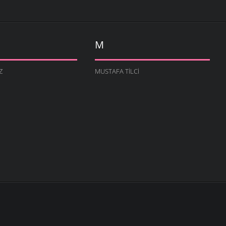
M
Z
MUSTAFA TILCI