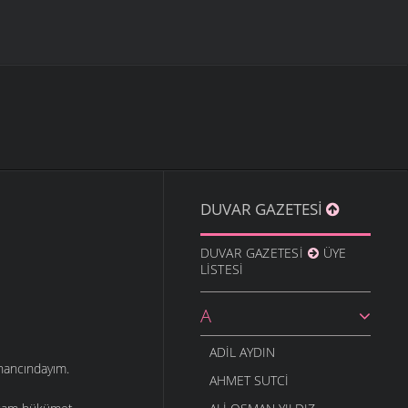
DUVAR GAZETESI
DUVAR GAZETESI
ÜYE
LISTESI
A
ADIL AYDIN
inancındayım.
AHMET SUTCI