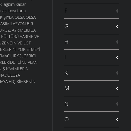
ki ağbim kadar
F
in acı boyutunu
KIŞIYLA OLSA OLSA
, ASİMİLASYON BİR
G
NUZ. AYRIMCILIĞA
 KÜLTÜRÜ VARDIR VE
H
 ZENGİN VE ÜST
ERLERİNİ YOK ETMEYİ
ACI, IRKÇI,GERİCİ
i
KLERİDE İÇİNE ALAN
UŞ KAVİMLERİN
K
 ANADOLUYA
AYA HİÇ KİMSENİN
M
N
O