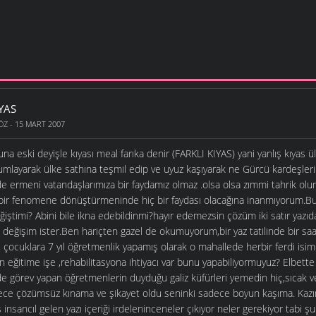
IYAS
ÖZ
- 15 MART 2007
una eski deyişle kıyası meal farıka denir (FARKLI KIYAS) yani yanlış kıyas 
 zumlayarak ülke sathına teşmil edip ve uyuz kaşıyarak ne Gürcü kardeşl
 ermeni vatandaşlarımıza bir faydamız olmaz .olsa olsa zımmi tahrik olur .
l bir fenomene dönüştürmeninde hiç bir faydası olacağına inanmıyorum.Bu
eğiştimi? Abini bile ikna edebildinmi?hayır edemezsin çözüm iki satır yazıd
m ve değişim ister.Ben hariçten gazel de okumuyorum,bir yaz tatilinde bir s
ocuklara 7 yıl öğretmenlik yapamış olarak o mahallede herbir ferdi isim
eğitime işe ,rehabilitasyona ihtiyacı var bunu yapabiliyormuyuz? Elbette
e görev yapan öğretmenlerin duyduğu galiz küfürleri yemedin hiç,sıcak v
ece çözümsüz kınama ve şikayet oldu seninki sadece boyun kaşıma. Kazın 
 insancıl gelen yazı içeriği irdeleninceneler çıkıyor neler gerekiyor tabi 