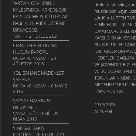
“ARTVIN GEVHERNIK
devlet eliyle bilinça
KALESI’NDEKI ARKEOLOJIK
muzdariptir. Sayın Öz
KAZI TARIHE IŞIK TUTACAK”
gördüm. LÜTFEN TAR
BAŞLIKLI HABER ÜZERINE
ETNİK FARKLILIKLARI
BIRKAÇ SÖZ.
DAYATMA VE SİZLER
TARIH
- 21 EYLÜL 2021
KARŞI ÇIKMAK YERİN
BU KÜLTÜRLER GÖNÜ
CERATTEPE ALTININA
KÜLTÜRLER ORTAYA Ç
HÜCUM RAPORU!
HEDEFLER. DAĞLARA 
DOĞA VE YAŞAM
- 28
AĞUSTOS 2015
VE ŞOVENDİR. BİZLE
VE BU COĞRAFYANIN 
YOL BAHANE MADENLER
TORUNLARININDIR. 
ŞAHANE
MEDENİYETLER KURM
DOĞA VE YAŞAM
- 6 MAYIS
2015
HAKKI YOKTUR.
ŞAVŞAT HALKININ
17.06.2006
BILGISINE...
Ali Yüksel
ŞAVŞAT GÜNDEMI
- 29
NISAN 2015
SINIFSAL BAKIŞ
POLITIKA
- 26 EYLÜL 2010