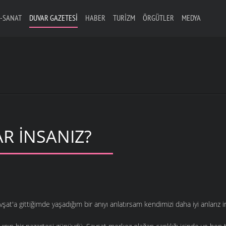
-SANAT
DUVAR GAZETESI
HABER
TURIZM
ÖRGÜTLER
MEDYA
R İNSANIZ?
vşat'a gittiğimde yaşadığım bir anıyı anlatırsam kendimizi daha iyi anlarız 