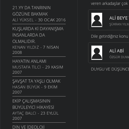
KAYBEDENLERE GÖRÜLEN
veren arkadaşlar çok 
21.YY DA TANRININ
REVA...
GÖZÜNE BAKMAK
YAŞAM
- 30 NISAN 2009
ALI BEY’
ALI YÜKSEL
- 30 OCAK 2016
AYŞENUR ŞAHAN’IN
ŞÜKRAN YIL
KUŞLARDA KI DAYANIŞMA
ANISINA
İNSANLARDA DA
Dile getirdiğiniz kon
KADIN
- 5 NISAN 2009
OLMALIDIR.
KÜLTÜRÜNÜZÜ BESLEYEN
KENAN YILDIZ
- 7 NISAN
ALİ ABİ
KANALLAR KÖKLÜYSE
2008
ÖZGÜR DUM
BASKICI BIR DEVLETIN
HAYATIN ANLAMI
ÖMRÜ KISA SÜRER...
MUSTAFA TILCI
- 29 KASIM
DUYGU VE DÜŞÜNCE
TARIH
- 4 OCAK 2009
2007
BIR SONBAHARDI
ŞAVŞAT TA YAŞLI OLMAK
AYŞENUR, BAHAR
HASAN BÜYÜK
- 9 EKIM
KOKULU...
2007
KADIN
- 6 NISAN 2008
EKIP ÇALIŞMASININ
AYŞENUR’U UNUTMAMAK.
BÜYÜLEYICI HIKAYESI
KADIN
- 24 KASIM 2007
AYTAÇ BALCI
- 23 EYLÜL
2007
ŞAVŞAT TARIHI VE
DIN VE IDEOLOJI
ETNISITESI