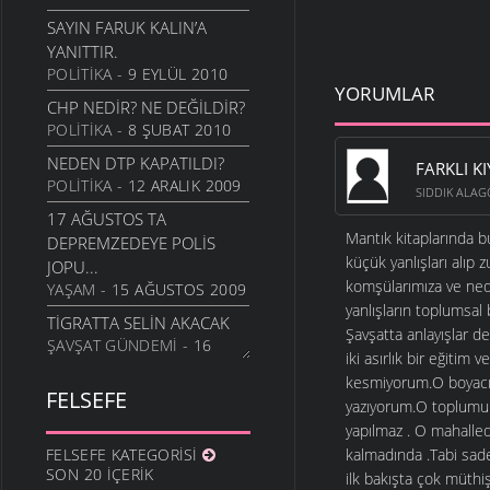
SAYIN FARUK KALIN’A
YANITTIR.
POLITIKA
- 9 EYLÜL 2010
YORUMLAR
CHP NEDIR? NE DEĞILDIR?
POLITIKA
- 8 ŞUBAT 2010
NEDEN DTP KAPATILDI?
FARKLI K
POLITIKA
- 12 ARALIK 2009
SIDDIK ALAG
17 AĞUSTOS TA
Mantık kitaplarında b
DEPREMZEDEYE POLIS
küçük yanlışları alıp
JOPU...
komşülarımıza ve nede
YAŞAM
- 15 AĞUSTOS 2009
yanlışların toplumsa
TIGRATTA SELIN AKACAK
Şavşatta anlayışlar d
ŞAVŞAT GÜNDEMI
- 16
iki asırlık bir eğiti
TEMMUZ 2009
kesmiyorum.O boyacı ç
FELSEFE
SAVAŞIN PATOLOJIK
yazıyorum.O toplumun 
İNCELEMESI
yapılmaz . O mahalled
TARIH
- 28 MAYIS 2009
FELSEFE KATEGORISI
kalmadında .Tabi sad
SON 20 İÇERIK
DEPREMDE EVLERINI
ilk bakışta çok müthiş