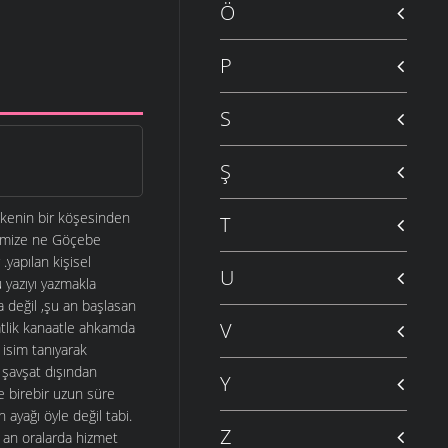
Ö
P
S
Ş
ülkenin bir köşesinden
T
erimize ne Göçebe
yapılan kişisel
U
 yazıyı yazmakla
a değil ,şu an başlasan
V
aatlik kanaatle ahkamda
 isim tanıyarak
 şavşat dışından
Y
e birebir uzun süre
ayağı öyle değil tabi.
Z
şu an oralarda hizmet