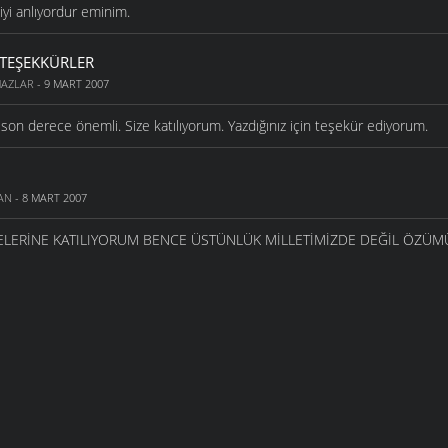
iyi anlıyordur eminim.
E TEŞEKKÜRLER
MAZLAR
- 9 MART 2007
u son derece önemli. Size katılıyorum. Yazdığınız için teşekür ediyorum.
AN
- 8 MART 2007
LERİNE KATILIYORUM BENCE ÜSTÜNLÜK MİLLETİMİZDE DEĞİL ÖZÜM