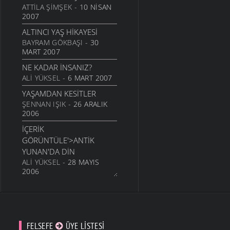
ATTILA ŞIMŞEK
- 10 NISAN
TARIH
- 23 TEMMUZ 2007
2007
KARYATIDLER
ALTINCI YAŞ HIKAYESI
TARIH
- 3 TEMMUZ 2007
BAYRAM GÖKBAŞI
- 30
DIYANET NE YAPMAYA
MART 2007
ÇALIŞIYOR?
NE KADAR İNSANIZ?
YAŞAM
- 6 MAYIS 2007
ALI YÜKSEL
- 6 MART 2007
AHISKA TURKLERI
YAŞAMDAN KESITLER
KAVRAMINA
ŞENNAN IŞIK
- 26 ARALIK
TARIH
- 28 EKIM 2006
2006
İŞBÖLÜMÜ
İÇERIK
EKONOMI
- 10 MART 2006
GÖRÜNTÜLE'>ANTIK
DININ ROLÜ
YUNAN'DA DIN
POLITIKA
- 6 MART 2006
ALI YÜKSEL
- 28 MAYIS
2006
SAHI FELSEFEYE İHTIYAÇ
NICELIK VE NITELIK
VAR MI?
ALI YÜKSEL
- 27 MAYIS
POLITIKA
- 2 MART 2006
2006
GERÇEKTEN KIMDEN
‘HER ŞEY AKAR”
FELSEFE
ÜYE LISTESI
YANASINIZ ?