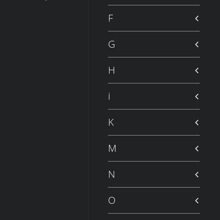
F
G
H
i
K
M
N
O