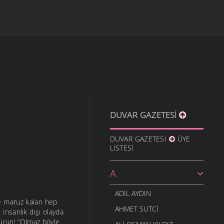
DUVAR GAZETESI
DUVAR GAZETESI
ÜYE
LISTESI
A
ADIL AYDIN
ete maruz kalan hep
AHMET SUTCI
 insanlık dışı olayda
dürün! ”Olmaz böyle