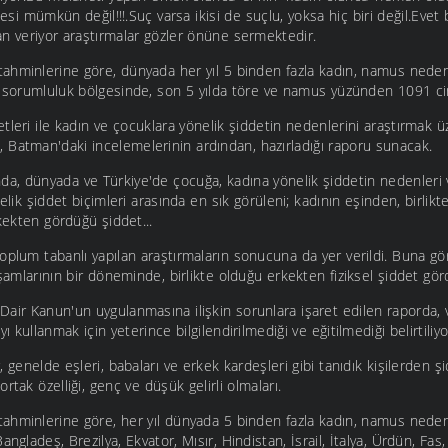
mesi mümkün değil!!!.Suç varsa ikisi de suçlu, yoksa hiç biri değil.Evet
n veriyor araştırmalar gözler önüne sermektedir.
hminlerine göre, dünyada her yıl 5 binden fazla kadın, namus nedeni
n sorumluluk bölgesinde, son 5 yılda töre ve namus yüzünden 1091 cin
leri ile kadın ve çocuklara yönelik şiddetin nedenlerini araştırmak 
 Batman'daki incelemelerinin ardından, hazırladığı raporu sunacak.
a, dünyada ve Türkiye'de çocuğa, kadına yönelik şiddetin nedenleri 
elik şiddet biçimleri arasında en sık görüleni; kadının eşinden, birlikt
rkekten gördüğü şiddet...
plum tabanlı yapılan araştırmaların sonucuna da yer verildi. Buna gör
şamlarının bir döneminde, birlikte olduğu erkekten fiziksel şiddet gö
Dair Kanun'un uygulanmasına ilişkin sorunlara işaret edilen raporda, 
yı kullanmak için yeterince bilgilendirilmediği ve eğitilmediği belirtiliyo
, genelde eşleri, babaları ve erkek kardeşleri gibi tanıdık kişilerden ş
rtak özelliği, genç ve düşük gelirli olmaları.
hminlerine göre, her yıl dünyada 5 binden fazla kadın, namus neden
ngladeş, Brezilya, Ekvator, Mısır, Hindistan, İsrail, İtalya, Ürdün, Fas,