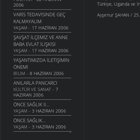
Türkiye, Uganda ve İn
2006
VARIS TEDAVISINDE GEÇ
Ayşenur ŞAHAN / 25
KALMAYALIM
YAŞAM
- 17 HAZIRAN 2006
ŞAVŞAT İLÇEMIZ VE ANNE
BABA EVLAT İLIŞKISI
YAŞAM
- 17 HAZIRAN 2006
YAŞANTIMIZDA İLETIŞIMIN
ÖNEMI
BILIM
- 8 HAZIRAN 2006
ANILARLA PANCARCI
KÜLTÜR VE SANAT
- 7
HAZIRAN 2006
ÖNCE SAĞLIK II...
YAŞAM
- 3 HAZIRAN 2006
ÖNCE SAĞLIK...
YAŞAM
- 3 HAZIRAN 2006
SIGARA HER YIL 5 MILYON