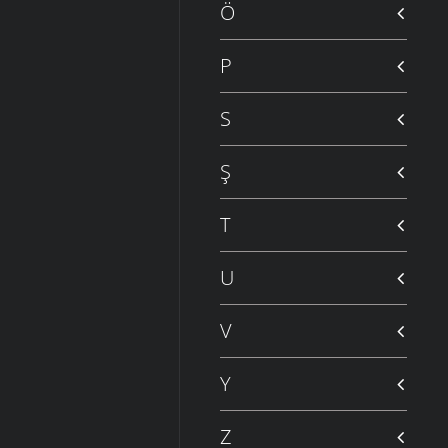
Ö
P
S
Ş
T
U
V
Y
Z