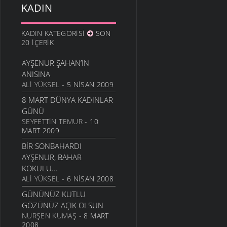
İNSANI CANINDAN EDIYOR
KADIN
...
YAŞAM
- 30 MAYIS 2006
KADIN KATEGORISI
SON
GRIPTEN SONRA
20 İÇERIK
BAŞAĞRISI NEDENDIR?
AYŞENUR ŞAHAN’IN
YAŞAM
- 28 MAYIS 2006
ANISINA
YAŞLI DÜNYAMIZI KENDI
ALI YÜKSEL
- 5 NISAN 2009
ELLERIMIZLE YOK
8 MART DÜNYA KADINLAR
EDIYORUZ!..
GÜNÜ
DOĞA VE YAŞAM
- 26
MAYIS 2006
SEYFETTIN TEMUR
- 10
MART 2009
MANYETIK DEPREME
BIR SONBAHARDI
HAZIR OLUN...
AYŞENUR, BAHAR
BILIM
- 16 MAYIS 2006
KOKULU...
ANNELER GÜNÜ VE
ALI YÜKSEL
- 6 NISAN 2008
BABALAR GÜNÜ NASIL
GÜNÜNÜZ KUTLU
DOĞDU?
GÖZÜNÜZ AÇIK OLSUN
YAŞAM
- 15 MAYIS 2006
NURŞEN KUMAŞ
- 8 MART
HER ŞEY
2008