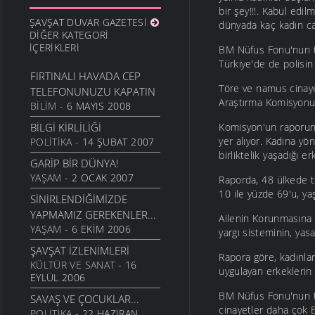
bir şey!!!. Kabul edil
ŞAVŞAT DUVAR GAZETESI
dünyada kaç kadın ca
DIĞER KATEGORI
İÇERIKLERI
BM Nüfus Fonu'nun ta
Türkiye'de de polisi
FIRTINALI HAVADA CEP
Töre ve namus cinayet
TELEFONUNUZU KAPATIN
Araştırma Komisyonu,
BILIM
- 6 MAYIS 2008
BILGI KIRLILIĞI
Komisyon'un raporund
yer alıyor. Kadına yön
POLITIKA
- 14 ŞUBAT 2007
birliktelik yaşadığı e
GARIP BIR DÜNYA!
YAŞAM
- 2 OCAK 2007
Raporda, 48 ülkede to
10 ile yüzde 69'u, ya
SINIRLENDIĞIMIZDE
YAPMAMIZ GEREKENLER...
Ailenin Korunmasına 
YAŞAM
- 6 EKIM 2006
yargı sisteminin, yasa
ŞAVŞAT İZLENIMLERI
Rapora göre, kadınlar
KÜLTÜR VE SANAT
- 16
uygulayan erkeklerin o
EYLÜL 2006
BM Nüfus Fonu'nun ta
SAVAŞ VE ÇOCUKLAR...
cinayetler daha çok Ba
POLITIKA
- 22 HAZIRAN