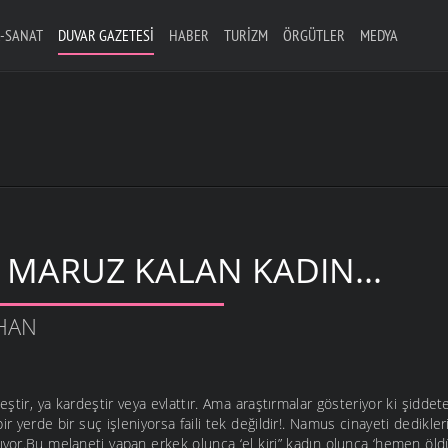
-SANAT
DUVAR GAZETESI
HABER
TURIZM
ÖRGÜTLER
MEDYA
 MARUZ KALAN KADIN...
HAN
 eştir, ya kardeştir veya evlattır. Ama araştırmalar gösteriyor ki şidd
ir yerde bir suç işleniyorsa faili tek değildir!. Namus cinayeti dedikleri
nıyor.Bu melaneti yapan erkek olunca ‘el kiri” kadın olunca ‘hemen öl