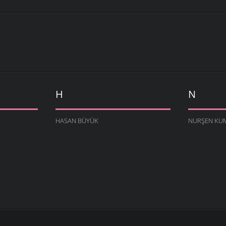
H
N
HASAN BÜYÜK
NURŞEN KU