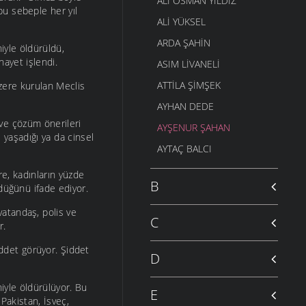
ALI OSMAN YILDIZ
 bu sebeple her yıl
ALI YÜKSEL
ARDA ŞAHIN
yle öldürüldü,
ayet işlendi.
ASIM LIVANELI
ATTILA ŞIMŞEK
üzere kurulan Meclis
AYHAN DEDE
ve çözüm önerileri
AYŞENUR ŞAHAN
e yaşadığı ya da cinsel
AYTAÇ BALCI
e, kadınların yüzde
B
rdüğünü ifade ediyor.
vatandaş, polis ve
C
r.
iddet görüyor. Şiddet
D
iyle öldürülüyor. Bu
E
 Pakistan, İsveç,