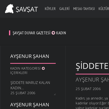
KÖYLER
GALERI
MESAJ-TAHTASI
KÜLTÜR
ŞAVŞAT DUVAR GAZETESI
KADIN
AYŞENUR ŞAHAN
ŞIDDETE
KADIN KATEGORISI
İÇERIKLERI
AYŞENUR ŞA
ŞIDDETE MARUZ KALAN
KADIN...
25 ŞUBAT 2006
25 ŞUBAT 2006
Kadın; ya annedir, ya
kadınlar oluyor.Eğer b
AYŞENUR ŞAHAN
yalnız kadınlar suçla