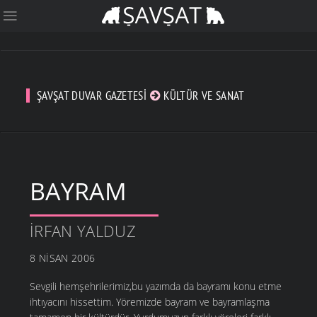
ŞAVŞAT DUVAR GAZETESI
KÜLTÜR VE SANAT
BAYRAM
İRFAN YALDUZ
8 NISAN 2006
Sevgili hemşehrilerimiz,bu yazımda da bayramı konu etme
ihtıyacını hissettim. Yöremizde bayram ve bayramlaşma