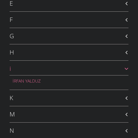
E
F
G
H
i
İRFAN YALDUZ
K
M
N