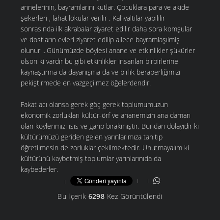
annelerinin, bayramlarını kutlar. Çocuklara para ve akide
şekerleri , lahatilokular verilir . Kahvaltılar yapılılır
sonrasında ilk akrabalar ziyaret edilir daha sora komşular
ve dostların evleri ziyaret edilip ailece bayramlaşılmiş
olunur ...Günümüzde böylesi anane ve etkinlikler şükürler
olson ki vardır bu gibi etkinlikler insanları birbirlerine
kaynaştırma da dayanışma da ve birlik beraberliğimizi
pekiştirmede en vazgeçilmez öğelerdendir.
Fakat acı olansa gerek göç gerek toplumumuzun
ekonomik zorlukları kültür-örf ve ananemizin ana damarı
olan köylerimizi ısıs ve garip bırakmıştır. Bundan dolayıdır ki
kültürümüzü geriden gelen yarınlarımıza tanıtıp
öğretilmesin de zorluklar çekilmektedir. Unutmayalım ki
kültürünü kaybetmiş toplumlar yarınlarınıda da
kaybederler.
Bu İçerik
6298
Kez Görüntülendi