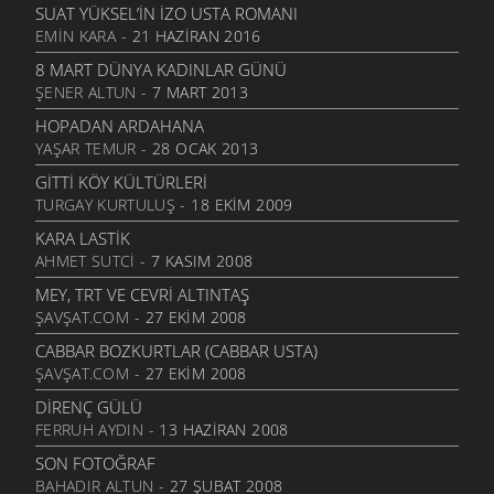
SUAT YÜKSEL’IN İZO USTA ROMANI
EMIN KARA
- 21 HAZIRAN 2016
8 MART DÜNYA KADINLAR GÜNÜ
ŞENER ALTUN
- 7 MART 2013
HOPADAN ARDAHANA
YAŞAR TEMUR
- 28 OCAK 2013
GITTI KÖY KÜLTÜRLERI
TURGAY KURTULUŞ
- 18 EKIM 2009
KARA LASTIK
AHMET SUTCI
- 7 KASIM 2008
MEY, TRT VE CEVRI ALTINTAŞ
ŞAVŞAT.COM
- 27 EKIM 2008
CABBAR BOZKURTLAR (CABBAR USTA)
ŞAVŞAT.COM
- 27 EKIM 2008
DIRENÇ GÜLÜ
FERRUH AYDIN
- 13 HAZIRAN 2008
SON FOTOĞRAF
BAHADIR ALTUN
- 27 ŞUBAT 2008