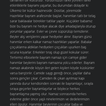
tamamen bir kültürdür. Yurdumuzun farklı yöreleri farklı
etkinliklerle bayramı yaşarlar, bu durumdan dolaydır ki
Ülkemiz bir kültür hazinesidir. Dostlar, yöremizde
Hazırlıklar bayram arafesinde başlar, hanımları tatlı bir telaş
sarar baklavalar börekler tatlılar yapılır. Küçükler babamız
bize bu bayram ne hediye alacak diye arkadaşlarıyla oturup
yorumlar yaparlar. Evler ve çevre süpürülüp temizlenir.
Beyler alış verişlerini yapar hediyeler alınır. Bayram günü
hanımlar erken kalkar namaz hazırlıkları yaparlar. Babalar
çoçuklarına aldıkları hediyeleri çoçukları uyurken baş
ucuna koyarlar. Erkekler tıraş olup güzel kokular sürer.
Tertemiz elbiselerle bayram namazı için camiye gider
hanımlar beylerini bayram namazına yolcu ederler. Bayram
namazı akabinde köyün ileri gelen kişileri köyde küskünler
varsa barıştırılır. Camide saygı gereği önce, yaşlılar daha
sonra gençler çıkar. Camiden ilk çıkan ayrılmaz kapı
yanında durur kendisinden sonraki ile bayramlaşır, sırayla
sıraya geçerler bayramlaşırlar ve böylece herkes
bayramlaşma yapmış olur. Namaz sonrasında herkes
evlerine gider önce yaşlı ninelerimizin ve dedelerimizin
elleri öpülür. Hanımlar beylerinin çocuklar baba ve