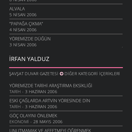
ALVALA
5 NISAN 2006
”PAPAĞA ÇIKMA”
4 NISAN 2006
YÖREMIZDE DÜĞÜN
3 NISAN 2006
İRFAN YALDUZ
ŞAVŞAT DUVAR GAZETESI
DIĞER KATEGORI İÇERIKLERI
YÖREMIZDE TARIHI ARAŞTIRMA EKSIKLIĞI
TARIH
- 3 HAZIRAN 2006
ESKI ÇAĞLARDA ARTVIN YÖRESINDE DIN
TARIH
- 3 HAZIRAN 2006
GÖÇ OLAYINI ÖNLEMEK
EKONOMI
- 28 MAYIS 2006
UNUTMAMAK VE AFFETMEYI ÖĞRENMEK