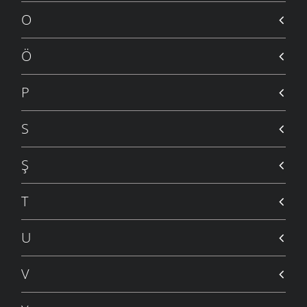
O
Ö
P
S
Ş
T
U
V