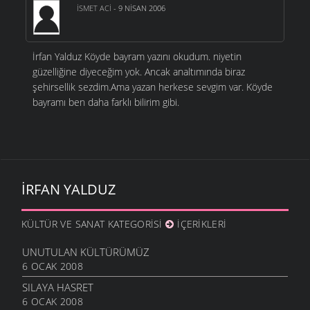
İSMET ACI
- 9 NISAN 2006
İrfan Yalduz Köyde bayram yazını okudum. niyetin
güzelliğine diyeceğim yok. Ancak analtımında biraz
şehirsellik sezdim.Ama yazan herkese sevgim var. Köyde
bayramı ben daha farklı bilirim gibi.
İRFAN YALDUZ
KÜLTÜR VE SANAT KATEGORISI
İÇERIKLERI
UNUTULAN KÜLTÜRÜMÜZ
6 OCAK 2008
SILAYA HASRET
6 OCAK 2008