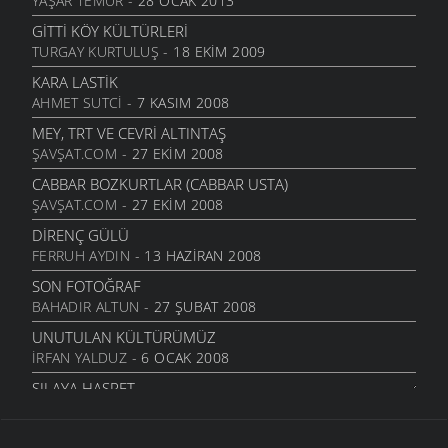
YAŞAR TEMUR
- 28 OCAK 2013
GITTI KÖY KÜLTÜRLERI
TURGAY KURTULUŞ
- 18 EKIM 2009
KARA LASTIK
AHMET SUTCI
- 7 KASIM 2008
MEY, TRT VE CEVRI ALTINTAŞ
ŞAVŞAT.COM
- 27 EKIM 2008
CABBAR BOZKURTLAR (CABBAR USTA)
ŞAVŞAT.COM
- 27 EKIM 2008
DIRENÇ GÜLÜ
FERRUH AYDIN
- 13 HAZIRAN 2008
SON FOTOĞRAF
BAHADIR ALTUN
- 27 ŞUBAT 2008
UNUTULAN KÜLTÜRÜMÜZ
İRFAN YALDUZ
- 6 OCAK 2008
SILAYA HASRET
İRFAN YALDUZ
- 6 OCAK 2008
KÖY YOLLARINDA...