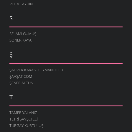
POLAT AYDIN
S
SELAMI GÜMÜŞ
SONER KAYA
Ş
ŞAHVER KARASULEYMANOGLU
ŞAVŞAT.COM
ŞENER ALTUN
T
TAMER YALANIZ
TETRI ŞAVŞETELI
TURGAY KURTULUŞ