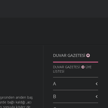
DUVAR GAZETESI
DUVAR GAZETESI
ÜYE
LISTESI
A
B
köşesinden aniden baş
rde bağlı kaldığı ,acı
os sonuyla köyler de