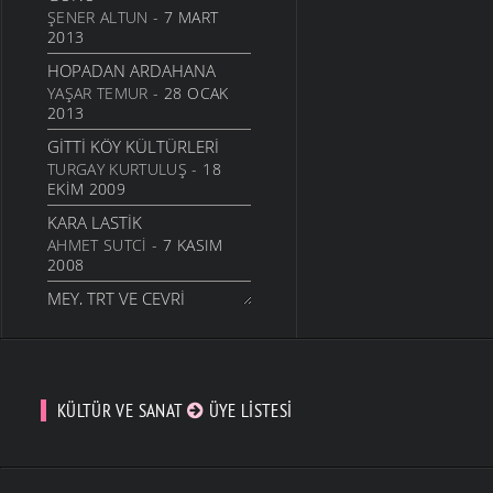
ŞENER ALTUN
- 7 MART
2013
HOPADAN ARDAHANA
YAŞAR TEMUR
- 28 OCAK
2013
GITTI KÖY KÜLTÜRLERI
TURGAY KURTULUŞ
- 18
EKIM 2009
KARA LASTIK
AHMET SUTCI
- 7 KASIM
2008
MEY, TRT VE CEVRI
ALTINTAŞ
ŞAVŞAT.COM
- 27 EKIM
2008
CABBAR BOZKURTLAR
KÜLTÜR VE SANAT
ÜYE LISTESI
(CABBAR USTA)
ŞAVŞAT.COM
- 27 EKIM
2008