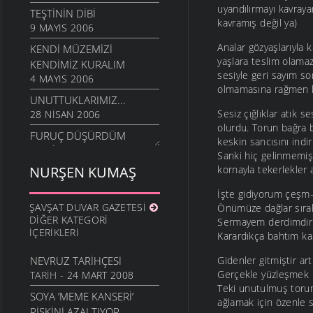
uyandılırmayı kavray
TEŞTININ DIBI
kavramış değil ya)
9 MAYIS 2006
Analar gözyaşlarıyla k
KENDI MÜZEMIZI
yaşlara teslim olamazdı
KENDIMIZ KURALIM
sesiyle geri sayım so
4 MAYIS 2006
olmamasına rağmen ki
UNUTTUKLARIMIZ...
Sesiz çığlıklar atık s
28 NISAN 2006
olurdu. Torun bağra b
FURUÇ DÜŞÜRDÜM
keskin sancısını indi
13 NISAN 2006
Sanki hiç gelinmemiş
NURŞEN KUMAŞ
kornayla tekerlekler a
İşte gidiyorum çeşm-
ŞAVŞAT DUVAR GAZETESI
Önümüze dağlar sıra
DIĞER KATEGORI
Sermayem derdimdir
İÇERIKLERI
Karardıkça bahtım k
NEVRUZ TARIHÇESI
Gidenler gitmiştir ar
Gerçekle yüzleşmek iç
TARIH
- 24 MART 2008
Teki unutulmuş torun ç
SOYA ’MEME KANSERI’
ağlamak için özenle 
RISKINI AZALTIYOR