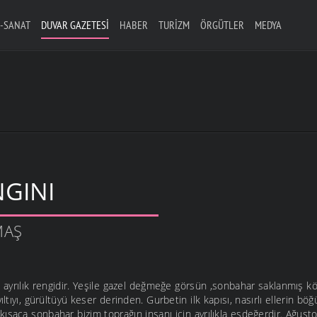
-SANAT
DUVAR GAZETESI
HABER
TURIZM
ÖRGÜTLER
MEDYA
GINI
MAŞ
e ayrılık rengidir. Yeşile gazel değmeğe görsün ,sonbahar saklanmış 
vıltıyı, gürültüyü keser derinden. Gurbetin ilk kapısı, nasırlı ellerin böğü
ısaca sonbahar bizim toprağın insanı için ayrılıkla eşdeğerdir. Ağust