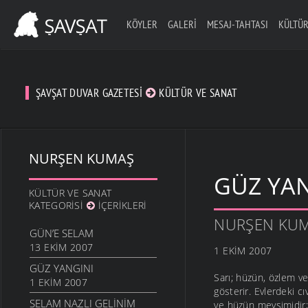
KÖYLER
GALERI
MESAJ-TAHTASI
KÜLTÜR
ŞAVŞAT DUVAR GAZETESI
KÜLTÜR VE SANAT
NURŞEN KUMAŞ
GÜZ YAN
KÜLTÜR VE SANAT
KATEGORISI
İÇERIKLERI
NURŞEN KU
GÜN’E SELAM
13 EKIM 2007
1 EKIM 2007
GÜZ YANGINI
Sarı; hüzün, özlem v
1 EKIM 2007
gösterir. Evlerdeki cı
SELAM NAZLI GELINIM
ve hüzün mevsimidir;k