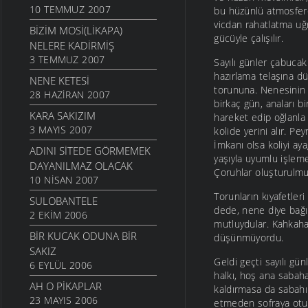
10 TEMMUZ 2007
bu hüzünlü atmosfere 
vicdan rahatlatma uğr
BIZIM MOSI(LIKAPA)
gücüyle çalışılır.
NELERE KADIRMIŞ
3 TEMMUZ 2007
Sayılı günler çabucak
hazırlama telaşına dü
NENE KETESI
torununa. Nenesinin n
28 HAZIRAN 2007
birkaç gün, anaları bi
KARA SAKIZIM
hareket edip oğlanla k
3 MAYIS 2007
kolide yerini alır. Pe
İmkanı olsa koliyi ay
ADINI SITEDE GÖRMEMEK
yaşıyla uyumlu işleme
DAYANILMAZ OLACAK
Çoruhlar oluşturulmu
10 NISAN 2007
Torunların kıyafetleri
SULOBANTELE
dede, nene diye bağı
2 EKIM 2006
mutluydular. Kahkaha
BIR KUCAK ODUNA BIR
düşünmüyordu.
SAKIZ
Geldi geçti sayılı gü
6 EYLÜL 2006
halkı, hoş ana sabaha
AH O PIKAPLAR
kaldırmasa da sabahın
23 MAYIS 2006
etmeden sofraya oturu