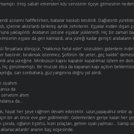
amamıştı. (Hoş sabah erkenden köy servisinin ilçeye gitmesinin nede
endi acılarını hafifletirken, babalar kaskatı kesilirdi. Dağlanırdı yürek
, içlerine akıtırlardı birikmiş ayrılık zehirlerini. Eşyalar evden dışarı çı
nuna yaklaşılırdı. Arabanın üstüne eşyalar yüklenirdi. Hiç bir zaman ba
msenin eşyası da geri kalmazdı, ana yüreği kadar genişti arabaların 
esli feryatlara dönüşür, ”Hakkınızı helal edin” sözcükleri gidenlere indi
ir bastırılır, bırakmak istenmez, Şoförün ‘de yeter, geç kaldık” demesiy
rirdi ana yüreğine. Minibüsün kapısı kapatılır kapatılmaz özlem en dor
, hiç görülmemişti. Bir mucize olsa da kapanan kapı açılsın beklentis
yrılığa, sarı sonbahara, güz yangınına doğru yol alırdı.
i siyahım
lansa da
 servetim ahım
aralansa da…
tık, hayat her şeye rağmen devam edecektir. uzun,yapayalnız onbir ay 
in bir an önce eve geri gidilmelidir. Gidenlerden geriye kalan her şey
orabı, oğlanın tişörtü, kızın pilaçları, gelinin oyalı yazması… Sarılıp s
saklanacaklardır ananın baş köşesinde.