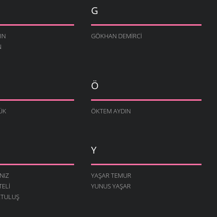
G
IN
GÖKHAN DEMIRCI
N
Ö
ÜK
ÖKTEM AYDIN
Y
NIZ
YAŞAR TEMUR
TELI
YUNUS YAŞAR
RTULUŞ