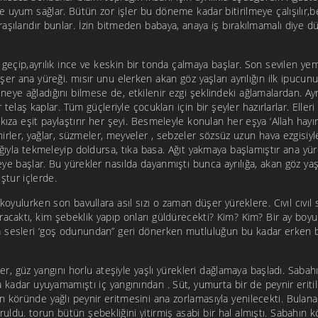
uyum sağlar. Bütün zor işler bu döneme kadar bitirilmeye çalışılır,be
aşılarıdır bunlar. İzin bitmeden babaya, anaya iş bırakılmamalı diye 
 geçip,ayrılık ince ve keskin bir tonda çalmaya başlar. Son sevilen yeme
şer ana yüreği. mısır unu elerken akan göz yaşları ayrılığın ilk ipucun
eye ağladığını bilmese de, etkilenir ezgi şeklindeki ağlamalardan. Ayr
r telaş kaplar. Tüm güçleriyle çocukları için bir şeyler hazırlarlar. Elleri
ıza eşit paylaştırır her şeyi. Besmeleyle konulan her eşya ‘Allah hayırl
ynirler, yağlar, süzmeler, meyveler , sebzeler sözsüz uzun hava ezgisiyle
ağıyla tekmeleyip doldursa, tıka basa. Ağıt yakmaya başlamıştır ana yü
ye başlar. Bu yürekler nasılda dayanmıştı bunca ayrılığa, akan göz ya
ştur içlerde.
 koyulurken son bavullara asıl sızı o zaman düşer yüreklere. Cıvıl cıvıl
racaktı, kim şebeklik yapıp onları güldürecekti? Kim? Kim? Bir ay bo
 sesleri ‘goş odunundan” geri dönerken mutluluğun bu kadar erken b
nler, güz yangını horlu ateşiyle yaşlı yürekleri dağlamaya başladı. Sab
 kadar uyuyamamıştı iç yangınından . Süt, yumurta bir de peynir eritil
 köründe yağlı peynir eritmesini ana zorlamasıyla yenilecekti. Bulana
ldu. torun bütün şebekliğini yitirmiş asabi bir hal almıştı. Sabahın 