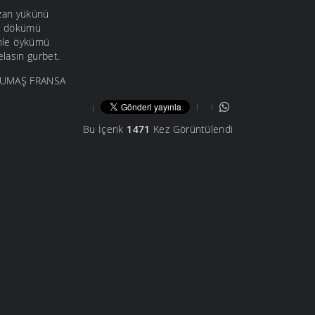
zan yükünü
ak dökümü
inle öykümü
lasın gurbet.
 KUMAŞ FRANSA
Bu İçerik
1471
Kez Görüntülendi