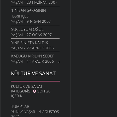
YAŞAM
- 28 HAZIRAN 2007
1 NISAN ŞAKASININ
TARIHÇESI
YAŞAM
- 9 NISAN 2007
SUÇLUYUM OĞUL
YAŞAM
- 27 OCAK 2007
YINE SINIFTA KALDIK
YAŞAM
- 27 ARALIK 2006
KABUĞU KIRILAN SEDEF
YAŞAM
- 14 ARALIK 2006
SOSYAL FOBI NEDIR ?
KÜLTÜR VE SANAT
YAŞAM
- 4 ARALIK 2006
HANGI MESLEK BU TADI
KÜLTÜR VE SANAT
VEREBILIR?
KATEGORISI
SON 20
YAŞAM
- 25 KASIM 2006
İÇERIK
OYUNUN ÇOCUĞUN
TUMP’LAR
GELIŞIMINDE KI ROLÜ
YUNUS YAŞAR
- 4 AĞUSTOS
YAŞAM
- 1 EKIM 2006
2021