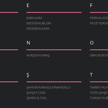
E
F
EMIN KARA
FERRUH AYD
ERDOĞAN BILGIN
FEVZI TORU
ERDOĞAN KARA
N
O
NURŞEN KUMAŞ
ORKUN BÜY
Ş
T
ŞAHVER KARASULEYMANOGLU
TAMER YALA
ŞAVŞAT.COM
TETRI ŞAVŞE
ŞENER ALTUN
TURGAY KU