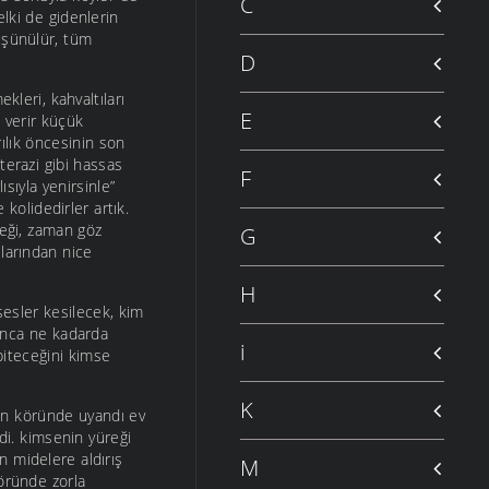
C
lki de gidenlerin
düşünülür, tüm
D
kleri, kahvaltıları
E
u verir küçük
ılık öncesinin son
 terazi gibi hassas
F
ısıyla yenirsinle”
 kolidedirler artık.
reği, zaman göz
G
şlarından nice
H
 sesler kesilecek, kim
yunca ne kadarda
i
iteceğini kimse
K
ahın köründe uyandı ev
di. kimsenin yüreği
n midelere aldırış
M
köründe zorla