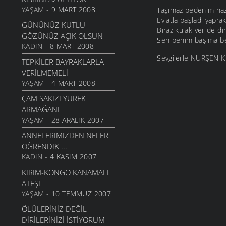
YAŞAM
- 9 MART 2008
Taşımaz bedenim ha
Evlatla başladı yapr
GÜNÜNÜZ KUTLU
Biraz kulak ver de d
GÖZÜNÜZ AÇIK OLSUN
Sen benim başıma be
KADIN
- 8 MART 2008
Sevgilerle NURŞEN
TEPKILER BAYRAKLARLA
VERILMEMELI
YAŞAM
- 4 MART 2008
ÇAM SAKIZI YÜREK
ARMAĞANI
YAŞAM
- 28 ARALIK 2007
ANNELERIMIZDEN NELER
ÖĞRENDIK ...
KADIN
- 4 KASIM 2007
KIRIM-KONGO KANAMALI
ATEŞI
YAŞAM
- 10 TEMMUZ 2007
ÖLÜLERINIZ DEĞIL
DIRILERINIZI İSTIYORUM