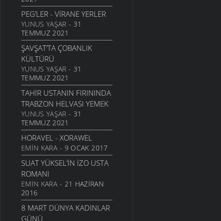
EĞITIMDE ANNE BABAYA
PEG’LER - VIRANE YERLER
DÜŞEN SORUMLULUKLAR
YUNUS YAŞAR
- 31
YAŞAM
- 17 EYLÜL 2006
TEMMUZ 2021
ÜZÜM ÇEKIRDEĞININ
ŞAVŞAT’TA ÇOBANLIK
FAYDASI
KÜLTÜRÜ
YAŞAM
- 14 EYLÜL 2006
YUNUS YAŞAR
- 31
TEMMUZ 2021
ELMA VE ELMA SIRKESININ
FAYDALARI
TAHIR USTANIN FIRININDA
YAŞAM
- 24 MAYIS 2006
TRABZON HELVASI YEMEK
YUNUS YAŞAR
- 31
TEMMUZ 2021
HORAVEL - XORAWEL
EMIN KARA
- 9 OCAK 2017
SUAT YÜKSEL’IN İZO USTA
ROMANI
EMIN KARA
- 21 HAZIRAN
2016
8 MART DÜNYA KADINLAR
GÜNÜ