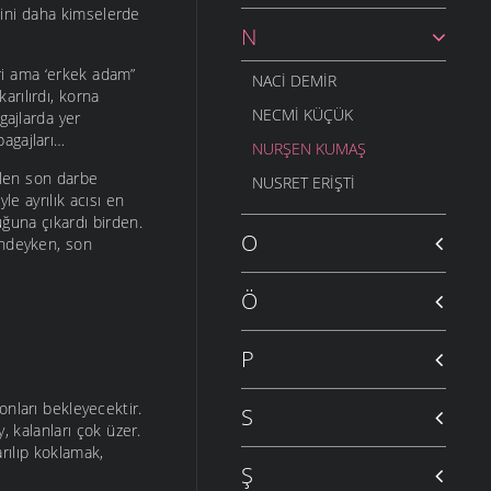
nini daha kimselerde
N
leri ama ‘erkek adam”
NACI DEMIR
karılırdı, korna
NECMI KÜÇÜK
gajlarda yer
bagajları…
NURŞEN KUMAŞ
rilen son darbe
NUSRET ERIŞTI
le ayrılık acısı en
uğuna çıkardı birden.
O
indeyken, son
Ö
P
onları bekleyecektir.
S
, kalanları çok üzer.
arılıp koklamak,
Ş