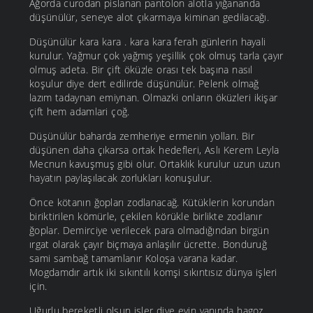
Ağorda curodan pislanan pantolon alotla yığananda
düşünülür, seneye alot çıkarmaya kiminan gedilacağı.
Düşünülür kara kara . kara kara ferah günlerin hayali
kurulur. Yağmur çok yağmış yeşillik çok olmuş tarla çayır
olmuş adeta. Bir çift öküzle orası tek başına nasıl
koşulur diye dert edilirde düşünülür. Pelenk olmağ
lazım tadaynan emiynan. Olmazki onların öküzleri ikişar
çift hem adamlari çoğ.
Düşünülür baharda zemheriye ermenin yolları. Bir
düşünen daha çıkarsa ortak hedefleri, Aslı Kerem Leyla
Mecnun kavuşmuş gibi olur. Ortaklık kurulur uzun uzun
hayatın paylaşılacak zorlukları konuşulur.
Önce kötanın ğopları zodlanacağ. Kütüklerin korundan
biriktirilen kömürle, çekilen körükle birlikte zodlanır
ğoplar. Demirciye verilecek para olmadığından birgün
ırgat olarak çayır biçmaya anlaşılır ücrette. Bonduruğ
sami sambağ tamamlanır Koloşa varana kadar.
Mogdamdır artık iki sıkıntılı komşi sıkıntısız dünya işleri
için.
Uğurlu bereketli olsun işler diye evin yanında hagoz