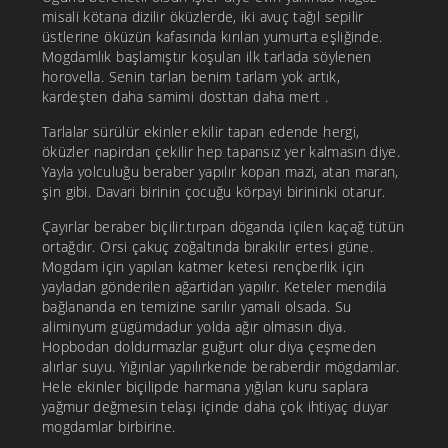
misali kötana dizilir öküzlerde, iki avuç tağıl sepilir
üstlerine öküzün kafasında kırılan yumurta eşliğinde.
Mogdamlık başlamıştır koşulan ilk tarlada söylenen
horovella. Senin tarlan benim tarlam yok artık,
kardeşten daha samimi dosttan daha mert .
Tarlalar sürülür ekinler ekilir tapan edende hergi,
öküzler napirdan çekilir hep tapansız yer kalmasın diye.
Yayla yolculuğu beraber yapılır kopan mazi, atan maran,
şin gibi. Davari birinin çocuğu körpayi birininki otarur.
Çayırlar beraber biçilir.tırpan döganda içilen kaçağ tütün
ortağdır. Orsi çakuç zoğaltında bırakılır ertesi güne.
Mogdam için yapılan katmer ketesi rençberlik için
yayladan gönderilen ağartidan yapılır. Keteler mendila
bağlananda en temizine sarılır yamali olsada. Su
aliminyum gügümdadur yolda ağır olmasın diya.
Hopbodan doldurmazlar guğurt olur diya çeşmeden
alırlar suyu. Yığınlar yapılırkende beraberdir mögdamlar.
Hele ekinler biçilipde harmana yığılan kuru saplara
yağmur değmesin telaşı içinde daha çok ihtiyaç duyar
mogdamlar birbirine.