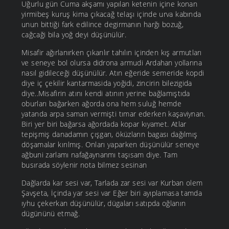
Uğurlu gün Cuma akşamı yapılan ketenin içine konan
yirmibeş kuruş kima çıkacağ telaşı içinde urva kabında
unun bittiği fark edilince degirmanın harğı bozuğ,
cağcaği bila yoğ deyi düşünülür.
Misafir ağırlanırken çıkarılır tahılın içinden kış armutları
ve seneye bol olursa didrona armudi Ardahan yollarına
nasıl gidileceği düşünülür. Atın eğeride semeride kopdi
diye iç çekilir kantarmasida yoğidi, zincirin bilezigida
diye..Misafirin atını kendi atının yerine bağlamıştıda
oburları bağarken ağorda ona hem suluğ hemde
yatanda arpa saman vermişti tımar ederken kaşaviynan.
Biri yer biri bağarsa ağordada kopar kıyamet. Atlar
tepişmiş danadamın çışgarı, öküzların bagası dağılmış
döşamalar kırılmış. Onları yaparken düşünülür seneye
ağbuni zarlamı nafağaynanmı taşısam diye. Tam
busırada söylenir nota bilmez sesinan
Dağlarda kar sesi var, Tarlada zar sesi var Kurban olem
Şavşeta, İçinda yar sesi var Eğer biri ayıplamasa tamda
ıyhu çekerkan düşünülür, dügaları satıpda oğlanın
dügününü etmağ.