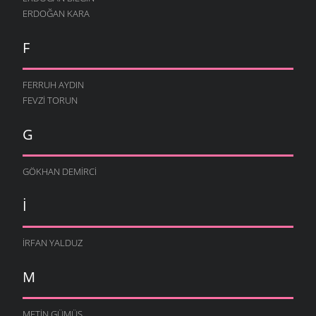
ERDOĞAN KARA
F
FERRUH AYDIN
FEVZI TORUN
G
GÖKHAN DEMIRCI
I
İRFAN YALDUZ
M
METIN GÜMÜŞ