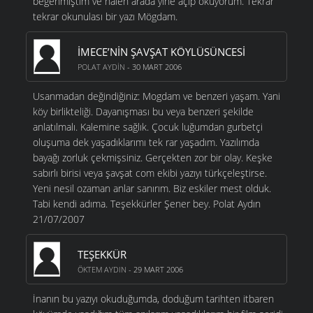
beğenmiştim ve halen arada yine açıp okuyorum. Tekrar
tekrar okunulası bir yazı Mögdam.
İMECE’NİN ŞAVŞAT KÖYLÜSÜNCESİ
POLAT AYDIN
- 30 MART 2006
Usanmadan değindiğiniz: Mogdam ve benzeri yaşam. Yani
köy birlikteliği. Dayanışması bu veya benzeri şekilde
anlatılmalı. Kalemine sağlık. Çocuk luğumdan gurbetçi
oluşuma dek yaşadıklarımı tek rar yaşadım. Yazılımda
bayağı zorluk çekmişsiniz. Gerçekten zor bir olay. Keşke
sabırlı birisi veya şavşat com ekibi yazıyı türkçeleştirse.
Yeni nesil ozaman anlar sanırım. Biz eskiler mest olduk.
Tabi kendi adıma. Teşekkürler Şener bey. Polat Aydın
21/07/2007
TEŞEKKÜR
ÖKTEM AYDIN
- 29 MART 2006
İnanın bu yazıyı okuduğumda, doduğum tarihten itbaren