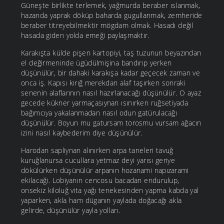
Güneşte birlikte terlemek, yağmurda beraber ıslanmak,
hazanda yaprak döküp baharda gugullanmak, zemheride
beraber titreyebilmektir mögdam olmak. Hasadı değil
hasada giden yolda emeği paylaşmaktır.
Karakışta külde pişen kartopiyi, taş tuzunun beyazından
el değirmeninde ügüdülmişina bandırıp yerken
düşünülür, bir dahaki karakışa kadar geçecek zaman ve
onca iş. Kapısı kırığ merekdan alaf taşırken sonraki
senenin alaflarının nasıl hazırlanacağı düşünülür. O ayaz
gecede kükner yarmaçasıynan ısınırken ruğsetiyada
bağımcıya yakalanmadan nasıl odun gatürulacağı
düşünülür. Boyun mu gatursam torosmu vursam ağacın
izini nasıl kaybederim diye düşünülür.
Harodan sapliynan alınırken arpa taneleri tavuğ
kuruğlanursa cucullara yetmaz deyi yarısı geriye
dökülürken düşünülür arpanın hozanami napızarami
ekilacaği. Lobiyanın cencosu bacadan endurulup,
onsekiz kiloluğ vita yağı tenekesinden yapma kabda yal
yaparken, akla ham düganın yaylada doğacağı akla
gelirde, düşünülür yayla yolları.