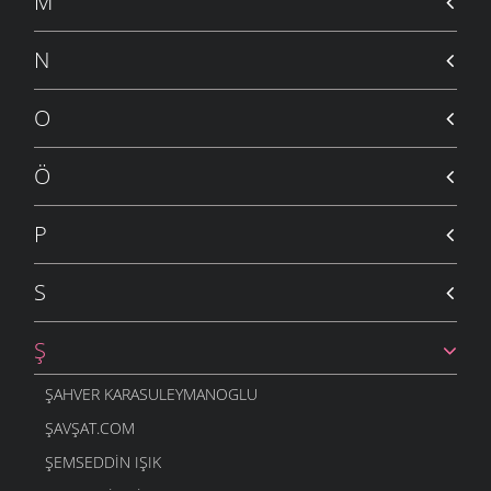
M
N
O
Ö
P
S
Ş
ŞAHVER KARASULEYMANOGLU
ŞAVŞAT.COM
ŞEMSEDDIN IŞIK