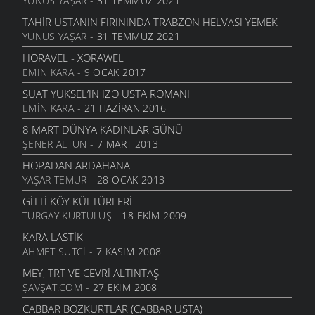
YUNUS YAŞAR
- 31 TEMMUZ 2021
TAHIR USTANIN FIRININDA TRABZON HELVASI YEMEK
YUNUS YAŞAR
- 31 TEMMUZ 2021
HORAVEL - XORAWEL
EMIN KARA
- 9 OCAK 2017
SUAT YÜKSEL’IN İZO USTA ROMANI
EMIN KARA
- 21 HAZIRAN 2016
8 MART DÜNYA KADINLAR GÜNÜ
ŞENER ALTUN
- 7 MART 2013
HOPADAN ARDAHANA
YAŞAR TEMUR
- 28 OCAK 2013
GITTI KÖY KÜLTÜRLERI
TURGAY KURTULUŞ
- 18 EKIM 2009
KARA LASTIK
AHMET SUTCI
- 7 KASIM 2008
MEY, TRT VE CEVRI ALTINTAŞ
ŞAVŞAT.COM
- 27 EKIM 2008
CABBAR BOZKURTLAR (CABBAR USTA)