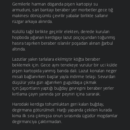
Gemilerle harman döganda pişen kartopiyi su
armuduni, sari bantayı beraber yer morbetler.gece tığ
makinesı dönüşümlü çevrilir yabalar birlikte sallanır
rüzgar arkaya alınırda.
Külüllü tağıl birlikte geçirilir elekten, derede kurulan
hopboda yığanan kerdigayı lazut poçoçundan toğunmiş
hasıra taşırken beraber ıslanılır poşadan alınan ğarbul
altında.
Lazutlar yakın tarlalara ekilmiştir köğta beraber
beklemek için. Gece aynı tenekeye vurulur bir uci külde
pişen kartopida yanmiş banda dali. Lazut konaları neger
misali bağlanırken başlar yayla indirme telaşı. Sevurdan
düşülür yola gün ağarırken guguldaşa çıkmak
için.Şaşortların yaptığı buğday gevregini beraber yerler
kırtlama çayın yanında şor peyniri içina sararak.
Harodaki kerdiga tohumluktan geri kalan buğday,
degirmana götürülmeli. Harğı yapanda çekilen kurada
kima ilk sıra çıkmışsa onun sırasında ügüdür mogdamlar
degirmanciya çaktırmadan.