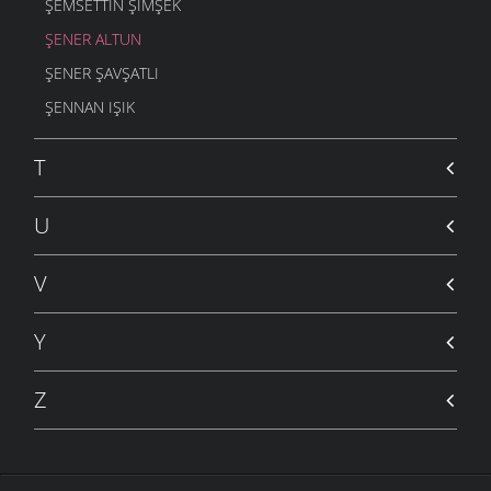
ŞEMSETTIN ŞIMŞEK
ŞENER ALTUN
ŞENER ŞAVŞATLI
ŞENNAN IŞIK
T
U
V
Y
Z