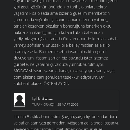
köyümde yaşdığım tüm anılarım yaşadıklarım bir film şeridi
gibi geçti gözümün önünden, o tarihi, o anları, tekrar
yaşadım kısa olsada ama bizler o güzelim memlketizin
çamurunda yoğrulmuş, sapın samanın tzunu yutmuş,
tarlaları koşarken ökzülerin bondruğuna binerken ökzü
hakozdan çıkardığımız için kutanı tutan babamdan
yediyimiz gortuğları, tarlada öküzün önunde kurulan sabah
yemeyi sofralarını unutsak bile belleyimizden asla silip
atamayız asla. Bu memleketin insanı olmaktan gurur
duyuyorum. Yaşam şartları bizi savurdu ister istemez
gurbete, ne yapalım çuvalduza yumruk vurulmuyor.
MODGAM Yasını yazan arkadaşımıza ve yayınlayan şavşat
com ekibine canı gönülden teşekkür ediyorum. Bir
sulobanlı olarak. ÖKTEM AYDIN
İŞTE BU.....
TURAN ORAKÇI
- 28 MART 2006
sitenin 5 aylık abonesiyim. Şavşatı,şavşatlıyı bu kadar duru
ve saf anlatan yazı görmedim. Mögdam adı altında. başarıyı,
sevecenliği,paylaşmayı ilmek ilmek dokumus güzel