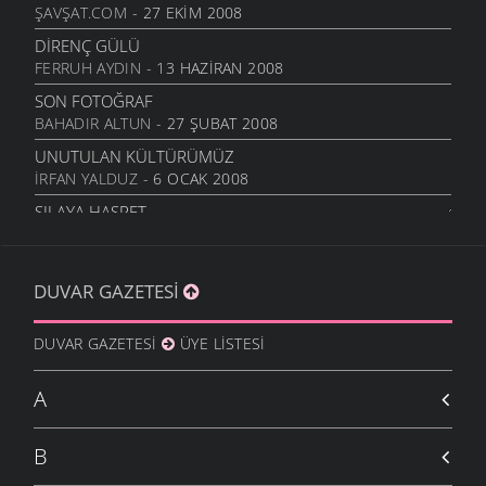
ŞAVŞAT.COM
- 27 EKIM 2008
DIRENÇ GÜLÜ
FERRUH AYDIN
- 13 HAZIRAN 2008
SON FOTOĞRAF
BAHADIR ALTUN
- 27 ŞUBAT 2008
UNUTULAN KÜLTÜRÜMÜZ
İRFAN YALDUZ
- 6 OCAK 2008
SILAYA HASRET
İRFAN YALDUZ
- 6 OCAK 2008
KÖY YOLLARINDA...
DUVAR GAZETESI
SELAMI GÜMÜŞ
- 3 OCAK 2008
HEKIYALAR DIYARI : ŞAVŞAT
DUVAR GAZETESI
ÜYE LISTESI
ORKUN BÜYÜK
- 1 OCAK 2008
YERI DOLMAYANLAR
A
ŞENER ALTUN
- 31 ARALIK 2007
GÜN’E SELAM
B
NURŞEN KUMAŞ
- 13 EKIM 2007