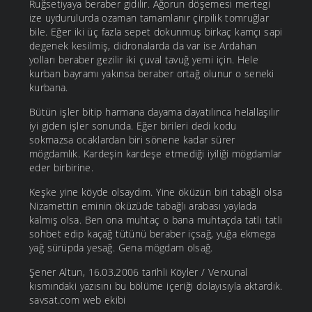
Ruğsetiyaya beraber gidilir. Ağorun döşemesi mertegi
ize uydurulurda ozaman tamamlanır çirpilik tomruğlar
bile. Eğer iki üç fazla sepet dokunmuş birkaç kamçı sapi
degenek kesilmiş, didronalarda da var ise Ardahan
yolları beraber gezilir iki çuval tavuğ yemi için. Hele
kurban bayramı yakınsa beraber ortağ olunur o seneki
kurbana.
Bütün işler bitip harmana dayama dayatılınca helallaşılır
iyi giden işler sonunda. Eğer birileri dedi kodu
sokmazsa ocaklardan biri sönene kadar sürer
mögdamlık. Kardeşin kardeşe etmediği iyiliği mögdamlar
eder birbirine.
Keşke yine köyde olsaydım. Yine öküzün biri tabağlı olsa
Nizamettin eminin öküzüde tabağlı arabası yaylada
kalmış olsa. Ben ona muhtaç o bana muhtaçda tatlı tatlı
sohbet edip kaçağ tütünü beraber içsağ, yuğa ekmega
yağ sürüpda yesağ. Gena mögdam olsağ.
Şener Altun, 16.03.2006 tarihli Köyler / Verxunal
kısmındaki yazısını bu bölüme içeriği dolayısıyla aktardık.
savsat.com web ekibi