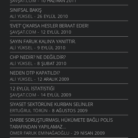
ŞAVŞAT.COM
- 10 HAZIRAN 2011
SINIFSAL BAKIŞ
ALI YÜKSEL
- 26 EYLÜL 2010
’EVET’ ÇIKARSA HES’LER BERAAT EDER!
ŞAVŞAT.COM
- 12 EYLÜL 2010
SAYIN FARUK KALIN’A YANITTIR.
ALI YÜKSEL
- 9 EYLÜL 2010
CHP NEDIR? NE DEĞILDIR?
ALI YÜKSEL
- 8 ŞUBAT 2010
NEDEN DTP KAPATILDI?
ALI YÜKSEL
- 12 ARALIK 2009
12 EYLÜL İSTATISTIĞI
ŞAVŞAT.COM
- 14 EYLÜL 2009
SIYASET SEKTÖRÜNE KURBAN SELINLER
ERTUĞRUL TÖRÜN
- 8 AĞUSTOS 2009
DARBE SORUŞTURMASI, HÜKÜMETE BAĞLI POLIS
TARAFINDAN YAPILAMAZ...
ÖMER FARUK EMINAĞAOĞLU
- 29 NISAN 2009