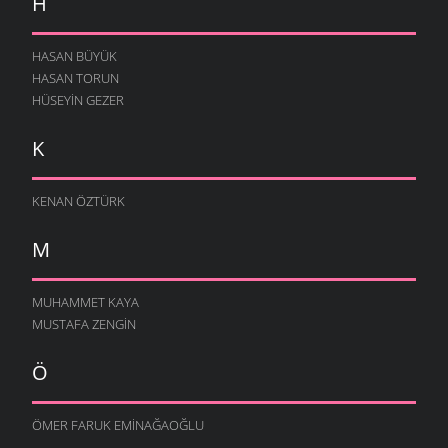
H
HASAN BÜYÜK
HASAN TORUN
HÜSEYIN GEZER
K
KENAN ÖZTÜRK
M
MUHAMMET KAYA
MUSTAFA ZENGIN
Ö
ÖMER FARUK EMINAĞAOĞLU