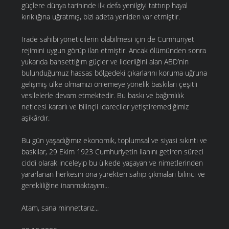
güçlere dünya tarihinde ilk defa yenilgiyi tattırıp hayal
kırıklığına uğratmış, bizi adeta yeniden var etmiştir.
İrade sahibi yöneticilerin olabilmesi için de Cumhuriyet
rejimini uygun görüp ilan etmiştir. Ancak ölümünden sonra
yukarıda bahsettiğim güçler ve liderliğini alan ABD’nin
bulunduğumuz hassas bölgedeki çıkarlarını koruma uğruna
gelişmiş ülke olmamızı önlemeye yönelik baskıları çeşitli
vesilelerle devam etmektedir. Bu baskı ve bağımlılık
neticesi kararlı ve bilinçli idareciler yetiştiremediğimiz
aşikârdır.
Bu gün yaşadığımız ekonomik, toplumsal ve siyasi sıkıntı ve
baskılar, 29 Ekim 1923 Cumhuriyetin ilanını getiren süreci
ciddi olarak inceleyip bu ülkede yaşayan ve nimetlerinden
yararlanan herkesin ona yürekten sahip çıkmaları bilinci ve
gerekliliğine inanmaktayım...
Atam, sana minnettarız...