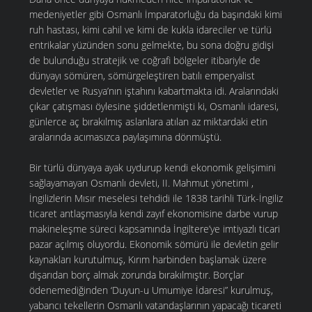
medeniyetler gibi Osmanlı İmparatorluğu da başındaki kimi
ruh hastası, kimi cahil ve kimi de kukla idareciler ve türlü
entrikalar yüzünden sonu gelmekte, bu sona doğru gidişi
de bulunduğu stratejik ve coğrafi bölgeler itibariyle de
dünyayı sömüren, sömürgeleştiren batılı emperyalist
devletler ve Rusya’nın iştahını kabartmakta idi. Aralarındaki
çıkar çatışması öylesine şiddetlenmişti ki, Osmanlı idaresi,
günlerce aç bırakılmış aslanlara atılan az miktardaki etin
aralarında acımasızca paylaşımına dönmüştü.
Bir türlü dünyaya ayak uydurup kendi ekonomik gelişimini
sağlayamayan Osmanlı devleti, II. Mahmut yönetimi ,
İngilizlerin Mısır meselesi tehdidi ile 1838 tarihli Türk-İngiliz
ticaret antlaşmasıyla kendi zayıf ekonomisine darbe vurup
makineleşme süreci kapsamında İngiltere’ye imtiyazlı ticari
pazar açılmış oluyordu. Ekonomik sömürü ile devletin gelir
kaynakları kurutulmuş, Kırım harbinden başlamak üzere
dışarıdan borç almak zorunda bırakılmıştır. Borçlar
ödenemediğinden ‘Duyun-u Umumiye İdaresi” kurulmuş,
yabancı tekellerin Osmanlı vatandaşlarının yapacağı ticareti