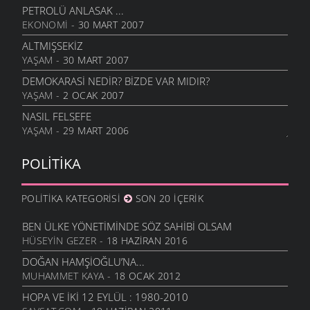
PETROLÜ ANLASAK ...
EKONOMI
- 30 MART 2007
ALTMIŞSEKIZ
YAŞAM
- 30 MART 2007
DEMOKARASI NEDIR? BIZDE VAR MIDIR?
YAŞAM
- 2 OCAK 2007
NASIL FELSEFE
YAŞAM
- 29 MART 2006
POLITIKA
POLITIKA KATEGORISI
SON 20 İÇERIK
BEN ÜLKE YÖNETIMINDE SÖZ SAHIBI OLSAM
HÜSEYIN GEZER
- 18 HAZIRAN 2016
DOĞAN HAMŞIOĞLU’NA...
MUHAMMET KAYA
- 18 OCAK 2012
HOPA VE İKI 12 EYLÜL : 1980-2010