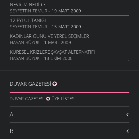
NEVRUZ NEDIR ?
SEYFETTIN TEMUR
- 19 MART 2009
12 EYLÜL TANIĞI
SEYFETTIN TEMUR
- 15 MART 2009
KADINLAR GÜNÜ VE YEREL SEÇIMLER
HASAN BÜYÜK
- 1 MART 2009
KÜRESEL KRIZLERE ŞAVŞAT ALTERNATIFI
HASAN BÜYÜK
- 18 EKIM 2008
YENI DÜNYA DÜZENININ SONU GELDI
ŞAVŞAT.COM
- 13 EKIM 2008
DUVAR GAZETESI
SIZ KIMI KANDIRIYORSUNUZ
FEVZI TORUN
- 21 EYLÜL 2008
DUVAR GAZETESI
ÜYE LISTESI
DENIZ FENERI SÖNÜYOR MU?
HASAN BÜYÜK
- 19 EYLÜL 2008
A
12 EYLÜL
SEDAT ALTUN
- 12 EYLÜL 2008
B
YENI İKI KUTUPLU DÜNYA
ŞAVŞAT.COM
- 16 AĞUSTOS 2008