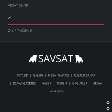
VEDAT DEMIR
Z
ZAKIR TAŞDEMIR
KÖYLER
GALERI
MESAJ-TAHTASI
KÜLTÜR-SANAT
DUVAR GAZETESI
HABER
TURIZM
ÖRGÜTLER
MEDYA
HAZARAJANS