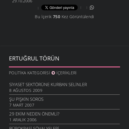
29.10.2006
Bu İçerik
750
Kez Görüntülendi
ERTUĞRUL TÖRÜN
POLITIKA KATEGORISI
İÇERIKLERI
SIYASET SEKTÖRÜNE KURBAN SELINLER
8 AĞUSTOS 2009
ŞU PIŞKIN SOROS
7 MART 2007
29 EKIM NEDEN ÖNEMLI?
1 ARALIK 2006
BÜROKRASI ŞÖVALYELERI