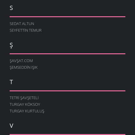
S
SEDAT ALTUN
SEYFETTIN TEMUR
Ş
ŞAVŞAT.COM
ŞEMSEDDIN IŞIK
T
TETRI ŞAVŞETELI
TURGAY KÖKSOY
TURGAY KURTULUŞ
V