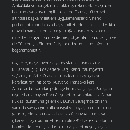
Afrika’daki sömürgelerini tetikler gerekçesiyle Meşrutiyeti
baltalamaya çalışan İngiltere ve de Fransa, hâkimiyeti
altındaki başka milletlere uygulamamışlardır. Kendi
parlamentolarında asla başka milletlerin temsilcileri yoktu.
II. Abdülhamit ‘ Henüz o olgunluğa erişmemiş birçok
milletten oluşan bu ülkede meşrutiyet ilanı bu ülke için ve
de Türkler için ölümdür” diyerek direnmesine rağmen
başaramamıştır.
İngiltere, meşrutiyeti ve yandaşlarını istismar aracı
kullanarak güçlü devletlere karşı kendi hâkimiyetini
sağlamıştır. Artık Osmanlı topraklarını paylaşmayı
kararlaştıran İngiltere- Rusya ve Fransa’ya karşı
Almanlardan yararlanıp denge kurmaya çalışan Padişah’ın
niyetini anlamayan Babı Ali yönetimi son olarak ta Alman
kuklası durumuna gelerek I. Dünya Savaşı’nda onların
yanında savaşa girip ülkeyi işgal ve paylaşma durumuna
getirmiş oldukları noktada Mustafa KEMAL’ in ortaya
çıkarak ‘ Hayır bu millet teslim olmaz!” diyerek bir dönüm
hamlesi ile kendi çıkarları için bizi yok etmeye çalışan