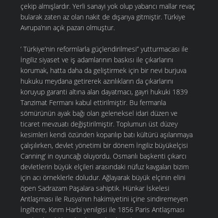
çekip almışlardır. Yerli sanayi yok olup yabancı mallar revaç
bularak zaten az olan nakit de dışarıya gitmiştir. Türkiye
Avrupa’nın açık pazarı olmuştur.
’ Türkiye’nin reformlarla güçlendirilmesi” yutturmacası ile
İngiliz siyaset ve iş adamlarının baskısı ile çıkarlarını
korumak, hatta daha da geliştirmek için bir nevi burjuva
hukuku meydana getirerek azınlıkların da çıkarlarını
koruyup garanti altına alan dayatmacı, gayri hukuki 1839
Tanzimat Fermanı kabul ettirilmiştir. Bu fermanla
sömürünün ayak bağı olan geleneksel idari düzen ve
ticaret mevzuatı değiştirilmiştir. Toplumun üst düzey
kesimleri kendi özünden koparılıp batı kültürü aşılanmaya
çalışılırken, devlet yönetimi bir dönem İngiliz büyükelçisi
Canning’ in oyuncağı oluyordu. Osmanlı başkenti çıkarcı
devletlerin büyük elçileri arasındaki nüfuz kavgaları bizim
için acı örneklerle doludur. Ağlayarak büyük elçinin elini
öpen Sadrazam Paşalara sahiptik. Hünkar İskelesi
Antlaşması ile Rusya’nın hakimiyetini içine sindiremeyen
İngiltere, Kırım Harbi yenilgisi ile 1856 Paris Antlaşması