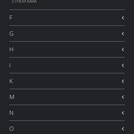
ETHEM KARA
F
G
H
i
K
M
N
O