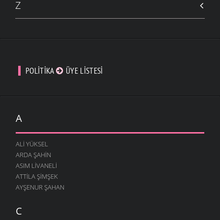
Z
POLITIKA
ÜYE LISTESI
A
ALI YÜKSEL
ARDA ŞAHIN
ASIM LIVANELI
ATTILA ŞIMŞEK
AYŞENUR ŞAHAN
C