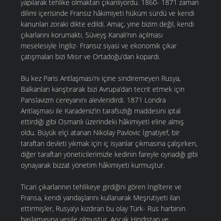
yapılarak tehlike olmaktan çıkarılıyordu. 1860- 1871 zaman
dilimi içerisinde Fransız hâkimiyeti hüküm sürdü ve kendi
kanunları zoraki dikte edildi. Amaç, yine bizim değil, kendi
çıkarlarını korumaktı. Süveyş Kanalı’nın açılması
meselesiyle İngiliz- Fransız siyasi ve ekonomik çıkar
çatışmaları bizi Mısır ve Ortadoğu’dan kopardı.
Bu kez Paris Antlaşması’nı içine sindiremeyen Rusya,
Balkanları karıştırarak bizi Avrupa’dan tecrit etmek için
Panslavizm cereyanını alevlendirdi. 1871 Londra
Antlaşması ile Karadeniz’in tarafsızlığı maddesini iptal
ettirdiği gibi Osmanlı üzerindeki hâkimiyeti eline almış
oldu. Büyük elçi atanan Nikolay Pavlovic İgnatiyef, bir
taraftan devleti yıkmak için iç isyanlar çıkmasına çalışırken,
diğer taraftan yöneticilerimizle kedinin fareyle oynadığı gibi
oynayarak bizzat yönetim hâkimiyeti kurmuştur.
Ticari çıkarlarının tehlikeye girdiğini gören İngiltere ve
Fransa, kendi yandaşlarını kullanarak Meşrutiyeti ilan
ettirmişler, Rusya’yı kızdıran bu olay Türk- Rus harbinin
başlamasına vesile olmuştur. Ancak Hindistan ve