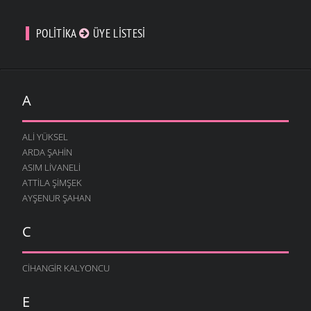
POLITIKA
ÜYE LISTESI
A
ALI YÜKSEL
ARDA ŞAHIN
ASIM LIVANELI
ATTILA ŞIMŞEK
AYŞENUR ŞAHAN
C
CIHANGIR KALYONCU
E