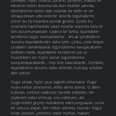
Demekki, malın, mülkün, paranın, şehvetin, makam ve
mevkinin kölesi durumunda olan insanlar yanında,
ideolojilerinin kölesi olan insanlar da vardır ve var
olmaya devam edeceklerdir. Aslında özgürlüklerini
yitiren bu tip insanlara acımak gerekir. Çünkü bu
insanlarla hapishanede yatan insanlar arasında fazla bir
fark bulunmamaktadır. Sadece bir farkla; dışardakiler
kendilerini özgür sanmaktadırlar... Ancak içerdekilerin
durumu dışardakilerden daha iyidir, çünkü, onlar birgün
cezalarını tamamlayarak özgürlüklerine kavuşacaklarını
bildikleri halde, dışardakiler kendilerini çok iyi
hissettikleri için hiçbir zaman özgürlüklerine
kavuşamayacaklardır... Hep köle kalacaklardır...Demekki,
dışardakilerin durumu daha vahimdir; kurtuluş umutları
dahi yoktur!
Özgür olmak, hiçbir şeye bağımli olmamaktır. Özgür
insanı kimse yönetemez, etkisi altına alamaz. O aklını
kullanan, serbest iradesiyle hareket edebilen, her
söyleneni kabul etmeyip, onu ırdeleyen, akıl
süzgecinden geçirip muhakeme eden,sorgulayan, sonra
bir sonuca ulaşan, ilmi rehber edinmiş insandır. Özgür
insan, paranın, şehvetin, malın mülkün, makam