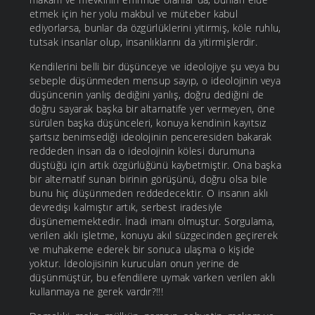
etmek için her yolu makbul ve müteber kabul
ediyorlarsa, bunlar da özgürlüklerini yitirmiş, köle ruhlu,
tutsak insanlar olup, insanlıklarını da yitirmişlerdir.
Kendilerini belli bir düşünceye ve ideolojiye şu veya bu
sebeple düşünmeden mensup sayıp, o ideolojinin veya
düşüncenin yanlış dediğini yanlış, doğru dediğini de
doğru sayarak başka bir altarnatife yer vermeyen, öne
sürülen başka düşünceleri, konuya kendinin kayıtsız
şartsız benimsediği ideolojinin penceresiden bakarak
reddeden insan da o ideolojinin kölesi durumuna
düştüğü için artık özgürlüğünü kaybetmiştir. Ona başka
bir alternatif sunan birinin görüşünü, doğru olsa bile
bunu hiç düşünmeden reddedecektir. O insanın aklı
devredışı kalmıştır artık, serbest iradesiyle
düşünememektedir. İnadı imanı olmuştur. Sorgulama,
verilen aklı işletme, konuyu akıl süzgecinden geçirerek
ve muhakeme ederek bir sonuca ulaşma o kişide
yoktur. İdeolojisinin kurucuları onun yerine de
düşünmüştür, bu efendilere uymak varken verilen aklı
kullanmaya ne gerek vardır?!!!