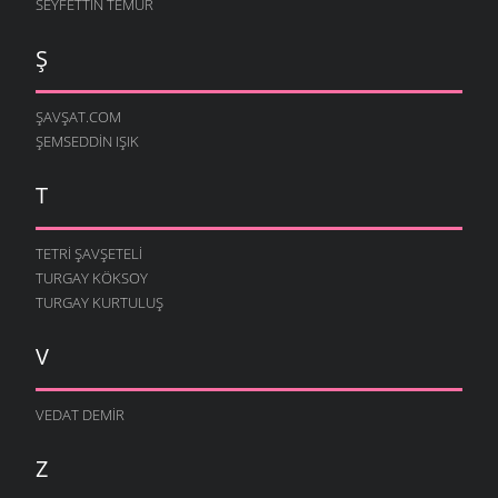
SEYFETTIN TEMUR
Ş
ŞAVŞAT.COM
ŞEMSEDDIN IŞIK
T
TETRI ŞAVŞETELI
TURGAY KÖKSOY
TURGAY KURTULUŞ
V
VEDAT DEMIR
Z