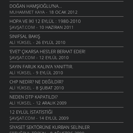
DOĞAN HAMŞIOĞLU’NA...
MUHAMMET KAYA
- 18 OCAK 2012
HOPA VE İKI 12 EYLÜL : 1980-2010
ŞAVŞAT.COM
- 10 HAZIRAN 2011
SINIFSAL BAKIŞ
ALI YÜKSEL
- 26 EYLÜL 2010
’EVET’ ÇIKARSA HES’LER BERAAT EDER!
ŞAVŞAT.COM
- 12 EYLÜL 2010
SAYIN FARUK KALIN’A YANITTIR.
ALI YÜKSEL
- 9 EYLÜL 2010
CHP NEDIR? NE DEĞILDIR?
ALI YÜKSEL
- 8 ŞUBAT 2010
NEDEN DTP KAPATILDI?
ALI YÜKSEL
- 12 ARALIK 2009
12 EYLÜL İSTATISTIĞI
ŞAVŞAT.COM
- 14 EYLÜL 2009
SIYASET SEKTÖRÜNE KURBAN SELINLER