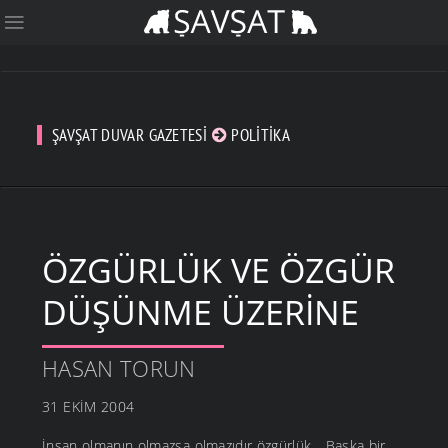
ŞAVŞAT DUVAR GAZETESI
POLITIKA
ÖZGÜRLÜK VE ÖZGÜR
DÜŞÜNME ÜZERINE
HASAN TORUN
31 EKIM 2004
İnsan olmanın olmazsa olmazıdır özgürlük... Başka bir