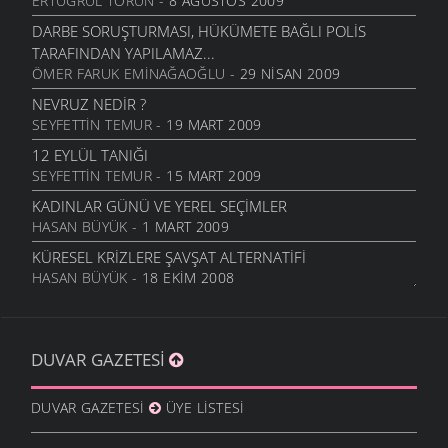
ERTUĞRUL TÖRÜN
- 8 AĞUSTOS 2009
DARBE SORUŞTURMASI, HÜKÜMETE BAĞLI POLIS
TARAFINDAN YAPILAMAZ...
ÖMER FARUK EMINAĞAOĞLU
- 29 NISAN 2009
NEVRUZ NEDIR ?
SEYFETTIN TEMUR
- 19 MART 2009
12 EYLÜL TANIĞI
SEYFETTIN TEMUR
- 15 MART 2009
KADINLAR GÜNÜ VE YEREL SEÇIMLER
HASAN BÜYÜK
- 1 MART 2009
KÜRESEL KRIZLERE ŞAVŞAT ALTERNATIFI
HASAN BÜYÜK
- 18 EKIM 2008
YENI DÜNYA DÜZENININ SONU GELDI
ŞAVŞAT.COM
- 13 EKIM 2008
DUVAR GAZETESI
SIZ KIMI KANDIRIYORSUNUZ
FEVZI TORUN
- 21 EYLÜL 2008
DUVAR GAZETESI
ÜYE LISTESI
DENIZ FENERI SÖNÜYOR MU?
HASAN BÜYÜK
- 19 EYLÜL 2008