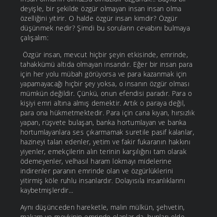
deyişle, bir şekilde özgür olmayan insan insan olma
özelliğini yitirir. O halde özgür insan kimdir? Özgür
düşünmek nedir? Şimdi bu soruların cevabını bulmaya
çalışalım:
Özgür insan, mevcut hiçbir şeyin etkisinde, emrinde,
tahakkümü altıda olmayan insandır. Eğer bir insan para
için her yolu mübah görüyorsa ve para kazanmak için
yapamayacağı hıçbir şey yoksa, o insanın özgür olması
mümkün değildir. Çünkü, onun efendisi paradır. Para o
kişiyi emri altına almış demektir. Artık o paraya değil,
para ona hükmetmektedir. Para için cana kıyan, hırsızlık
yapan, rüşvete bulaşan, banka hortumlayan ve banka
hortumlayanlara ses çıkarmamak suretile pasif kalanlar,
hazineyi talan edenler, yetim ve fakir fukaranın hakkını
yiyenler, emekçilerin alın terinin karşılığını tam olarak
ödemeyenler, velhasıl haram lokmayı midelerine
indirenler paranın emrinde olan ve özgürlüklerini
yitirmiş köle ruhlu insanlardır. Dolayısıla insanlıklarını
kaybetmişlerdir...
Aynı düşünceden hareketle, malın mülkün, şehvetin,
makam ve mevkinin emrinde olanlar da, bunları elde