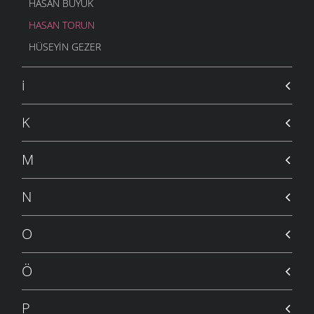
HASAN BÜYÜK
HASAN TORUN
HÜSEYIN GEZER
i
K
M
N
O
Ö
P