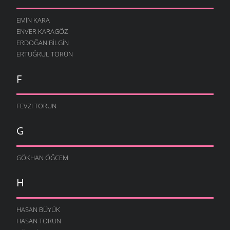
EMIN KARA
ENVER KARAGÖZ
ERDOĞAN BILGIN
ERTUĞRUL TÖRÜN
F
FEVZI TORUN
G
GÖKHAN ÖĞCEM
H
HASAN BÜYÜK
HASAN TORUN