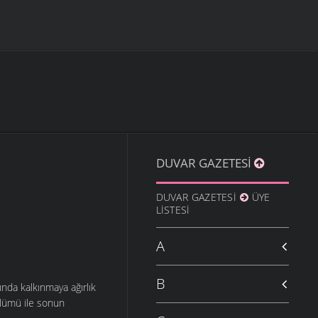
DUVAR GAZETESI
DUVAR GAZETESI
ÜYE
LISTESI
A
B
nında kalkınmaya ağırlık
ölümü ile sonun