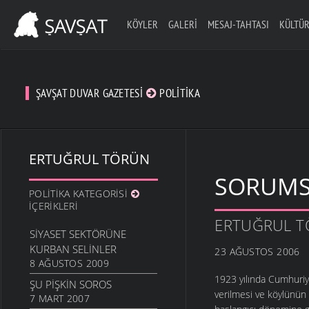
KÖYLER
GALERI
MESAJ-TAHTASI
KÜLTÜR
ŞAVŞAT DUVAR GAZETESI
POLITIKA
ERTUĞRUL TÖRÜN
SORUMS
POLITIKA KATEGORISI
İÇERIKLERI
ERTUĞRUL 
SIYASET SEKTÖRÜNE
KURBAN SELINLER
23 AĞUSTOS 2006
8 AĞUSTOS 2009
1923 yılında Cumhuriyet
ŞU PIŞKIN SOROS
verilmesi ve köylünün
7 MART 2007