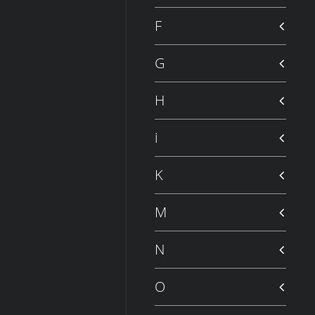
F
G
H
i
K
M
N
O