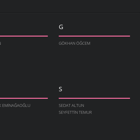
G
N
GÖKHAN ÖĞCEM
S
K EMINAĞAOĞLU
SEDAT ALTUN
SEYFETTIN TEMUR