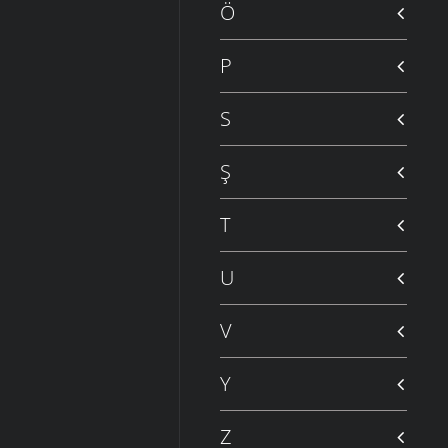
Ö
P
S
Ş
T
U
V
Y
Z