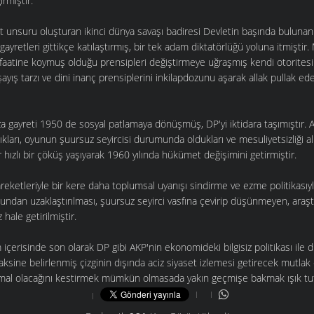
rmiştir.
 unsuru oluşturan ikinci dünya savaşı badiresi Devletin başında bulun
gayretleri gittikçe katılaştırmış, bir tek adam diktatörlüğü yoluna itmişti
faatine koymuş olduğu prensipleri değiştirmeye uğraşmış kendi otoritesi
yış tarzı ve dini inanç prensiplerini inkilapdozunu aşarak allak pullak 
 gayreti 1950 de sosyal patlamaya dönüşmüş, DP'yi iktidara taşımıştır. A
ıkları, oyunun şuursuz seyircisi durumunda oldukları ve mesuliyetsizliği al
r hızlı bir çöküş yaşıyarak 1960 yılında hükümet değişimini getirmiştir.
reketleriyle bir kere daha toplumsal uyanışı sindirme ve ezme politikasıy
undan uzaklaştırılması, şuursuz seyirci vasfına çevirip düşünmeyen, ara
hale getirilmiştir.
içerisinde son olarak DP gibi AKP'nin ekonomideki bilgisiz politikası ile d
n aksine belirlenmiş çizginin dışında aciz siyaset izlemesi getirecek mutl
al olacağını kestirmek mümkün olmasada yakın geçmişe bakmak ışık tut