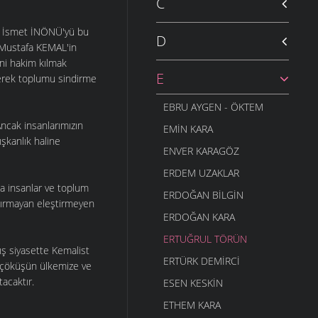
C
an İsmet İNÖNÜ'yü bu
D
r. Mustafa KEMAL'in
ni hakim kılmak
E
ederek toplumu sindirme
EBRU AYGEN - ÖKTEM
ncak insanlarımızın
EMIN KARA
ışkanlık haline
ENVER KARAGÖZ
ERDEM UZAKLAR
la insanlar ve toplum
ERDOĞAN BILGIN
ştırmayan eleştirmeyen
ERDOĞAN KARA
ERTUĞRUL TÖRÜN
ış siyasette Kemalist
ERTÜRK DEMIRCI
ak çöküşün ülkemize ve
acaktır.
ESEN KESKIN
ETHEM KARA