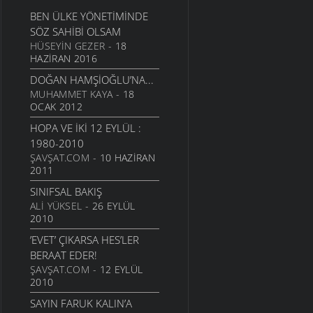
BEN ÜLKE YÖNETIMINDE
SÖZ SAHIBI OLSAM
HÜSEYIN GEZER
- 18
HAZIRAN 2016
DOĞAN HAMŞIOĞLU’NA...
MUHAMMET KAYA
- 18
OCAK 2012
HOPA VE İKI 12 EYLÜL :
1980-2010
ŞAVŞAT.COM
- 10 HAZIRAN
2011
SINIFSAL BAKIŞ
ALI YÜKSEL
- 26 EYLÜL
2010
’EVET’ ÇIKARSA HES’LER
BERAAT EDER!
ŞAVŞAT.COM
- 12 EYLÜL
2010
SAYIN FARUK KALIN’A