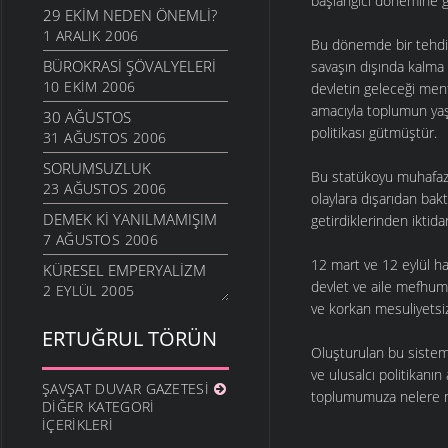
başlangıcı dönemine gi
29 EKIM NEDEN ÖNEMLI?
1 ARALIK 2006
Bu dönemde bir tehdit
BÜROKRASI ŞÖVALYELERI
savaşın dışında kalma 
10 EKIM 2006
devletin geleceği men
amacıyla toplumun yaşa
30 AĞUSTOS
politikası gütmüştür.
31 AĞUSTOS 2006
SORUMSUZLUK
Bu statükoyu muhafaza
23 AĞUSTOS 2006
olaylara dışarıdan bakt
DEMEK KI YANILMAMIŞIM
getirdiklerinden iktida
7 AĞUSTOS 2006
12 mart ve 12 eylül ha
KÜRESEL EMPERYALIZM
devlet ve aile mefhum
2 EYLÜL 2005
ve korkan mesuliyetsiz 
ERTUĞRUL TÖRÜN
Oluşturulan bu sistem 
ve ulusalcı politikanı
ŞAVŞAT DUVAR GAZETESI
toplumumuza nelere m
DIĞER KATEGORI
İÇERIKLERI