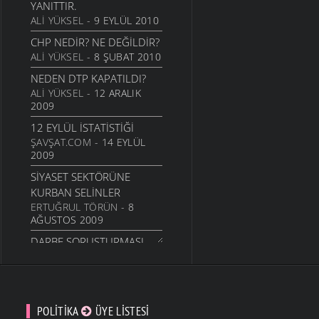
YANITTIR.
ALI YÜKSEL
- 9 EYLÜL 2010
CHP NEDIR? NE DEĞILDIR?
ALI YÜKSEL
- 8 ŞUBAT 2010
NEDEN DTP KAPATILDI?
ALI YÜKSEL
- 12 ARALIK
2009
12 EYLÜL İSTATISTIĞI
ŞAVŞAT.COM
- 14 EYLÜL
2009
SIYASET SEKTÖRÜNE
KURBAN SELINLER
ERTUĞRUL TÖRÜN
- 8
AĞUSTOS 2009
DARBE SORUŞTURMASI,
HÜKÜMETE BAĞLI POLIS
TARAFINDAN YAPILAMAZ...
ÖMER FARUK
EMINAĞAOĞLU
- 29 NISAN
POLITIKA
ÜYE LISTESI
2009