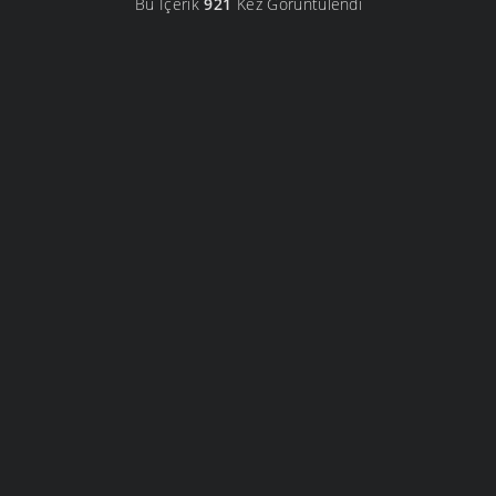
Bu İçerik
921
Kez Görüntülendi