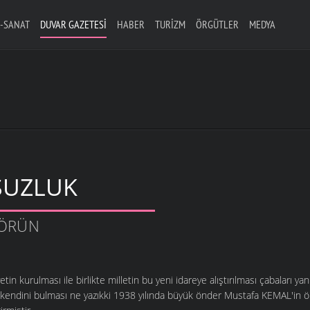
-SANAT
DUVAR GAZETESI
HABER
TURIZM
ÖRGÜTLER
MEDYA
UZLUK
TÖRÜN
in kurulması ile birlikte milletin bu yeni idareye alıştırılması çabaları ya
 kendini bulması ne yazıkki 1938 yılında büyük önder Mustafa KEMAL'in 