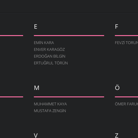
E
F
EMIN KARA
FEVZI TORU
ENVER KARAGÖZ
ERDOĞAN BILGIN
ERTUĞRUL TÖRÜN
M
Ö
MUHAMMET KAYA
ÖMER FARU
MUSTAFA ZENGIN
V
Z