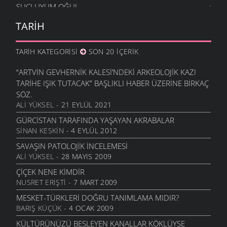
SUÇLUYUM OĞUL
YAŞAM
- 27 OCAK 2007
TARIH
YINE SINIFTA KALDIK
YAŞAM
- 27 ARALIK 2006
TARIH KATEGORISI
SON 20 İÇERIK
KABUĞU KIRILAN SEDEF
YAŞAM
- 14 ARALIK 2006
“ARTVIN GEVHERNIK KALESI’NDEKI ARKEOLOJIK KAZI
TARIHE IŞIK TUTACAK” BAŞLIKLI HABER ÜZERINE BIRKAÇ
SOSYAL FOBI NEDIR ?
SÖZ.
YAŞAM
- 4 ARALIK 2006
ALI YÜKSEL
- 21 EYLÜL 2021
HANGI MESLEK BU TADI VEREBILIR?
GÜRCISTAN TARAFINDA YAŞAYAN AKRABALAR
YAŞAM
- 25 KASIM 2006
SINAN KESKIN
- 4 EYLÜL 2012
SULOBANTELE
SAVAŞIN PATOLOJIK İNCELEMESI
KÜLTÜR VE SANAT
- 2 EKIM 2006
ALI YÜKSEL
- 28 MAYIS 2009
OYUNUN ÇOCUĞUN GELIŞIMINDE KI ROLÜ
ÇIÇEK NENE KIMDIR
YAŞAM
- 1 EKIM 2006
NUSRET ERIŞTI
- 7 MART 2009
EĞITIMDE ANNE BABAYA DÜŞEN SORUMLULUKLAR
MESKET-TÜRKLERI DOĞRU TANIMLAMA MIDIR?
YAŞAM
- 17 EYLÜL 2006
BARIŞ KÜÇÜK
- 4 OCAK 2009
ÜZÜM ÇEKIRDEĞININ FAYDASI
KÜLTÜRÜNÜZÜ BESLEYEN KANALLAR KÖKLÜYSE
YAŞAM
- 14 EYLÜL 2006