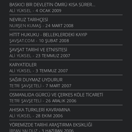
BASKICI BIR DEVLETIN ÖMRÜ KISA SÜRER...
BIR KUCAK ODUNA BIR SAKIZ
ALI YÜKSEL
- 4 OCAK 2009
KÜLTÜR VE SANAT
- 6 EYLÜL 2006
NEVRUZ TARIHÇESI
ELMA VE ELMA SIRKESININ FAYDALARI
NURŞEN KUMAŞ
- 24 MART 2008
YAŞAM
- 24 MAYIS 2006
HITIT HUKUKU - BELLEKLERDEKI KAYIP
AH O PIKAPLAR
ŞAVŞAT.COM
- 10 ŞUBAT 2008
KÜLTÜR VE SANAT
- 23 MAYIS 2006
ŞAVŞAT TARIHI VE ETNISITESI
TEŞTININ DIBI
ALI YÜKSEL
- 23 TEMMUZ 2007
KÜLTÜR VE SANAT
- 9 MAYIS 2006
KARYATIDLER
KENDI MÜZEMIZI KENDIMIZ KURALIM
ALI YÜKSEL
- 3 TEMMUZ 2007
KÜLTÜR VE SANAT
- 4 MAYIS 2006
SAĞIR DUYMAZ UYDURUR
UNUTTUKLARIMIZ...
TETRI ŞAVŞETELI
- 7 MART 2007
KÜLTÜR VE SANAT
- 28 NISAN 2006
OSMANLIDA GÜRCÜ VE ÇERKES KÖLE TICARETI
FURUÇ DÜŞÜRDÜM
TETRI ŞAVŞETELI
- 26 ARALIK 2006
KÜLTÜR VE SANAT
- 13 NISAN 2006
AHISKA TURKLERI KAVRAMINA
ALI YÜKSEL
- 28 EKIM 2006
YÖREMIZDE TARIHI ARAŞTIRMA EKSIKLIĞI
İRFAN YALDUZ
- 3 HAZIRAN 2006