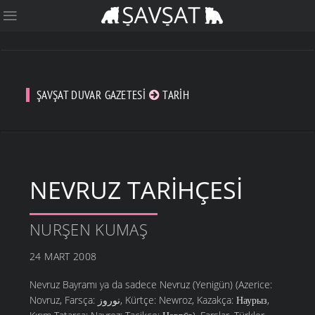
ŞAVŞAT DUVAR GAZETESI
TARIH
NEVRUZ TARIHÇESI
NURŞEN KUMAŞ
24 MART 2008
Nevruz Bayramı ya da sadece Nevruz (Yenigün) (Azerice:
Novruz, Farsça: نوروز, Kürtçe: Newroz, Kazakça: Наурыз,