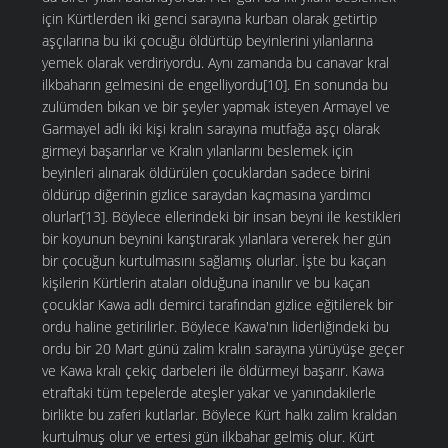
için Kürtlerden iki genci sarayına kurban olarak getirtip
aşçılarına bu iki çocuğu öldürtüp beyinlerini yılanlarına
yemek olarak verdiriyordu. Aynı zamanda bu canavar kral
ilkbaharın gelmesini de engelliyordu[10]. En sonunda bu
zulümden bıkan ve bir şeyler yapmak isteyen Armayel ve
Garmayel adlı iki kişi kralın sarayına mutfağa aşçı olarak
girmeyi başarırlar ve Kralın yılanlarını beslemek için
beyinleri alınarak öldürülen çocuklardan sadece birini
öldürüp diğerinin gizlice saraydan kaçmasına yardımcı
olurlar[13]. Böylece ellerindeki bir insan beyni ile kestikleri
bir koyunun beynini karıştırarak yılanlara vererek her gün
bir çocuğun kurtulmasını sağlamış olurlar. İşte bu kaçan
kişilerin Kürtlerin ataları olduğuna inanılır ve bu kaçan
çocuklar Kawa adlı demirci tarafından gizlice eğitilerek bir
ordu haline getirilirler. Böylece Kawa'nın liderliğindeki bu
ordu bir 20 Mart günü zalim kralın sarayına yürüyüşe geçer
ve Kawa kralı çekiç darbeleri ile öldürmeyi başarır. Kawa
etraftaki tüm tepelerde ateşler yakar ve yanındakilerle
birlikte bu zaferi kutlarlar. Böylece Kürt halkı zalim kraldan
kurtulmuş olur ve ertesi gün ilkbahar gelmiş olur. Kürt