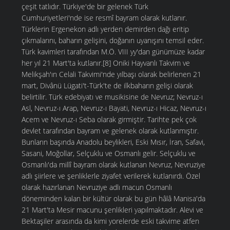
çeşit tatlıdır. Türkiye'de bir gelenek Türk
Cumhuriyetleri'nde ise resmî bayram olarak kutlanır.
Türklerin Ergenekon adlı yerden demirden dağı eritip
çıkmalarını, baharın gelişini, doğanın uyanışını temsil eder.
Türk kavimleri tarafından M.Ö. VIII yy'dan günümüze kadar
her yıl 21 Mart'ta kutlanır.[8] Oniki Hayvanlı Takvim ve
Melikşah'ın Celali Takvimi'nde yılbaşı olarak belirlenen 21
mart, Divânü Lügati't-Türk'te de ilkbaharın gelişi olarak
belirtilir. Türk edebiyatı ve musikisine de Nevruz; Nevruz-ı
Asl, Nevruz-ı Arap, Nevruz-ı Bayati, Nevruz-ı Hicaz, Nevruz-ı
Acem ve Nevruz-ı Seba olarak girmiştir. Tarihte pek çok
devlet tarafından bayram ve gelenek olarak kutlanmıştır.
Bunların başında Anadolu beylikleri, Eski Mısır, İran, Safavi,
Sasani, Moğollar, Selçuklu ve Osmanlı gelir. Selçuklu ve
Osmanlı'da millî bayram olarak kutlanan Nevruz, Nevruziye
adlı şiirlere ve şenliklerle ziyafet verilerek kutlanırdı. Özel
olarak hazırlanan Nevruziye adlı macun Osmanlı
döneminden kalan bir kültür olarak bu gün hâlâ Manisa'da
21 Mart'ta Mesir macunu şenlikleri yapılmaktadır. Alevi ve
Bektaşiler arasında da kimi yorelerde eski takvime atfen