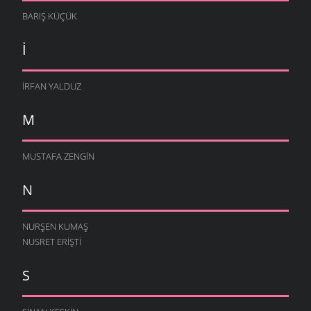
BARIŞ KÜÇÜK
I
İRFAN YALDUZ
M
MUSTAFA ZENGIN
N
NURŞEN KUMAŞ
NUSRET ERIŞTI
S