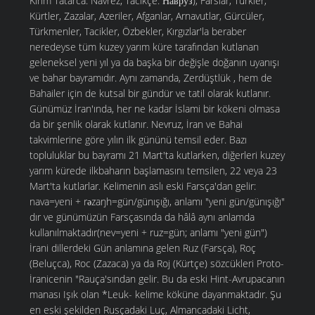
Kırım Tatarca: Navrez; Tacikçe: Наврӯз), Farslar, Türkler,
Kürtler, Zazalar, Azeriler, Afganlar, Arnavutlar, Gürcüler,
Türkmenler, Tacikler, Özbekler, Kırgızlar'la beraber
neredeyse tüm kuzey yarım küre tarafından kutlanan
geleneksel yeni yıl ya da başka bir değişle doğanın uyanışı
ve bahar bayramıdır. Aynı zamanda, Zerdüştlük , hem de
Bahailer için de kutsal bir gündür ve tatil olarak kutlanır.
Günümüz İran'ında, her ne kadar İslami bir kökeni olmasa
da bir şenlik olarak kutlanır. Nevruz, İran ve Bahai
takvimlerine göre yılın ilk gününü temsil eder. Bazı
topluluklar bu bayramı 21 Mart'ta kutlarken, diğerleri kuzey
yarım kürede ilkbaharın başlamasını temsilen, 22 veya 23
Mart'ta kutlarlar. Kelimenin aslı eski Farsça'dan gelir:
nava=yeni + rəzaŋh=gün/günışığı, anlamı "yeni gün/günışığı"
dır ve günümüzün Farsçasında da hâlâ aynı anlamda
kullanılmaktadır(nev=yeni + ruz=gün; anlamı "yeni gün")
İrani dillerdeki Gün anlamına gelen Ruz (Farsça), Roç
(Beluçca), Roc (Zazaca) ya da Roj (Kürtçe) sözcükleri Proto-
İranicenin "Rauça'sından gelir. Bu da eski Hint-Avrupacanın
manası Işık olan *Leuk- kelime köküne dayanmaktadır. Şu
en eski şekilden Rusçadaki Luç, Almancadaki Licht,