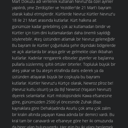
Mart Dokuzu adi verilerek kutlanan Nevruz'da özel ayinler
yapılırdı, yine Zerdüştler ve Yezidiler'de 21 Mart'ı bayram
olarak kabul etmişlerdir. Kürtlerde Nevruz Kürtler Nevruz'u
18 ile 21 Mart arasında kutlarlar. Kürt halkına ait
günümüze kadar gelebilmiş çok az kutlamadan biridir ve
Kürtler için tüm dini kutlamalardan daha önemli sayıldığı
söylenebilir. Ateş üstünden atlamak bir Nevruz geleneğidir
Bu bayram ile Kürtler çoğunlukla şehir dışındaki bölgelerde
ve açık alanlarda bir araya gelir ve gelmekte olan ilkbaharı
kutlarlar. Kadınlar rengarenk elbiseler giyerler ve başlarına
pullarla süslenmiş ışıltılı örtüler örterler. Topluluk büyük bir
ateş yakar ve bu ateşin etrafında dans ederek ya da
üstünden atlayarak büyük bir coşkuyla bu bayramı
kutlarlar. Kürtler Nevruz'u Kürtçe olarak, Newroz pîroz be!
(Nevruz kutlu olsun!) ya da Bijî Newroz! (Yaşasın Nevruz!)
diyerek selamlarlar. Kürt mitolojisindeki Kawa efsanesine
göre, günümüzden 2500 yıl öncesinde Zuhak (Bazı
kaynaklara göre Dehak)adında Asurlu çok ama çok zalim
bir kralın altında yaşayan Kawa adında bir demirci vardı. Bu
kral tam bir canavardı ve efsaneye göre her iki omuzunda
da birer yılan bulunuyordu. Her gün bu iki yılanı beslemek