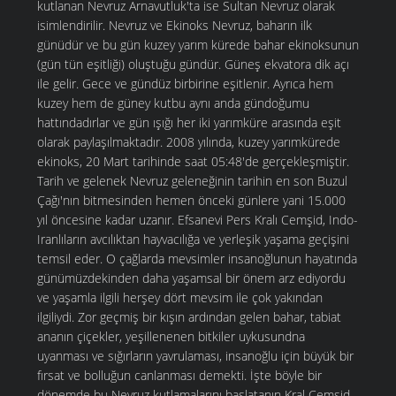
kutlanan Nevruz Arnavutluk'ta ise Sultan Nevruz olarak
isimlendirilir. Nevruz ve Ekinoks Nevruz, baharın ilk
günüdür ve bu gün kuzey yarım kürede bahar ekinoksunun
(gün tün eşitliği) oluştuğu gündür. Güneş ekvatora dik açı
ile gelir. Gece ve gündüz birbirine eşitlenir. Ayrıca hem
kuzey hem de güney kutbu aynı anda gündoğumu
hattındadırlar ve gün ışığı her iki yarımküre arasında eşit
olarak paylaşılmaktadır. 2008 yılında, kuzey yarımkürede
ekinoks, 20 Mart tarihinde saat 05:48'de gerçekleşmiştir.
Tarih ve gelenek Nevruz geleneğinin tarihin en son Buzul
Çağı'nın bitmesinden hemen önceki günlere yani 15.000
yıl öncesine kadar uzanır. Efsanevi Pers Kralı Cemşid, Indo-
Iranlıların avcılıktan hayvacılığa ve yerleşik yaşama geçişini
temsil eder. O çağlarda mevsimler insanoğlunun hayatında
günümüzdekinden daha yaşamsal bir önem arz ediyordu
ve yaşamla ilgili herşey dört mevsim ile çok yakından
ilgiliydi. Zor geçmiş bir kışın ardından gelen bahar, tabiat
ananın çiçekler, yeşillenenen bitkiler uykusundna
uyanması ve sığırların yavrulaması, insanoğlu için büyük bir
fırsat ve bolluğun canlanması demekti. İşte böyle bir
dönemde bu Nevruz kutlamalarını başlatanın Kral Cemşid