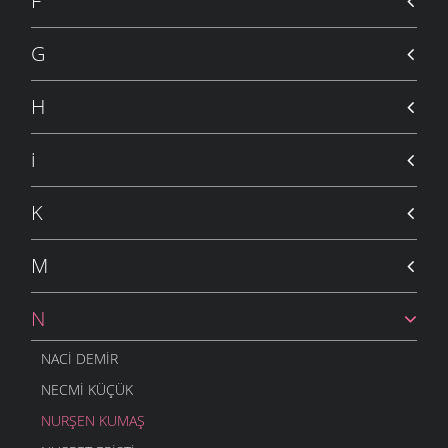
F
G
H
i
K
M
N
NACI DEMIR
NECMI KÜÇÜK
NURŞEN KUMAŞ