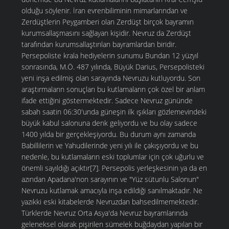
olduğu söylenir. İran evrenbiliminin mimarlarından ve
Zerdüştlerin Peygamberi olan Zerdüşt birçok bayramın
kurumsallaşmasını sağlayan kişidir. Nevruz da Zerdüşt
tarafından kurumsallaştırılan bayramlardan biridir.
Persepoliste krala hediyelerin sunumu Bundan 12 yüzyıl
sonrasında, M.Ö. 487 yılında, Büyük Darius, Persepolisteki
yeni inşa edilmiş olan sarayında Nevruzu kutluyordu. Son
araştırmaların sonuçları bu kutlamaların çok özel bir anlam
ifade ettiğini göstermektedir. Sadece Nevruz gününde
sabah saatin 06:30'unda güneşin ilk ışıkları gözlemevindeki
büyük kabul salonuna denk geliyordu ve bu olay sadece
1400 yılda bir gerçekleşiyordu. Bu durum aynı zamanda
Babillilerin ve Yahudilerinde yeni yılı ile çakışıyordu ve bu
nedenle, bu kutlamaların eski toplumlar için çok uğurlu ve
önemli sayıldığı açıktır[7]. Persepolis yerleşkesinin ya da en
azından Apadana'non sarayının ve "Yüz sütunlu Salonun"
Nevruzu kutlamak amacıyla inşa edildiği sanılmaktadır. Ne
yazıkki eski kitabelerde Nevruzdan bahsedilmemektedir.
Türklerde Nevruz Orta Asya'da Nevruz bayramlarında
geleneksel olarak pişirilen sümelek buğdaydan yapılan bir