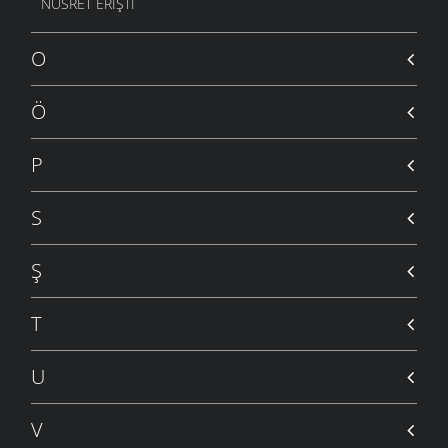
NUSRET ERIŞTI
O
Ö
P
S
Ş
T
U
V