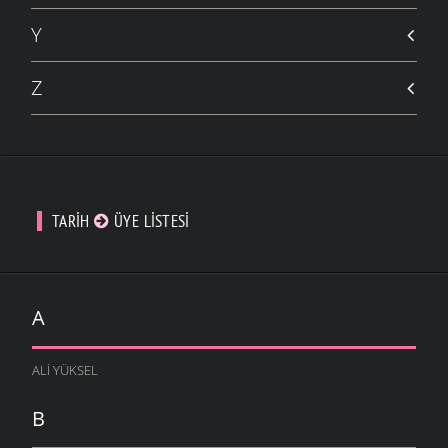
Y
Z
TARIH
ÜYE LISTESI
A
ALI YÜKSEL
B