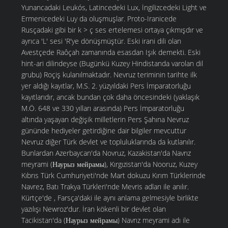
Yunancadaki Leukós, Latincedeki Lux, İngilizcedeki Light ve
Ermenicedeki Luy da oluşmuşlar. Proto-Iranicede
Rusçadaki gibi bir k > ç ses ertelemesi ortaya çıkmışdır ve
ayrıca 'L' sesi 'R'ye dönüşmüştür. Eski irani dili olan
Avestçede Raôçah zamanında esasdan Işık demekti. Eski
hint-ari dilindeyse (Bugünkü Kuzey Hindistanda varolan dil
grubu) Roçiş kulanılmaktadır. Nevruz teriminin tarihte ilk
yer aldığı kayıtlar, M.S. 2. yüzyıldaki Pers İmparatorluğu
kayıtlarıdır, ancak bundan çok daha öncesindeki (yaklaşık
M.Ö. 648 ve 330 yılları arasında) Pers İmparatorluğu
altında yaşayan değişik milletlerin Pers Şahına Nevruz
gününde hediyeler getirdiğine dair bilgiler mevcuttur
Nevruz diğer Türk devlet ve topluluklarında da kutlanılır.
Bunlardan Azerbaycan'da Novruz, Kazakistan'da Navrız
meyrami (Наурыз мейрамы), Kırgızistan'da Nooruz, Kuzey
Kıbrıs Türk Cumhuriyeti'nde Mart dokuzu Kırım Türklerinde
Navrez, Batı Trakya Türkleri'nde Mevris adları ile anılır.
Kürtçe'de , Farsça'daki ile aynı anlama gelmesiyle birlikte
yazılışı Newroz'dur. İran kökenli bir devlet olan
Tacikistan'da (Наурыз мейрамы) Navrız meyrami adı ile