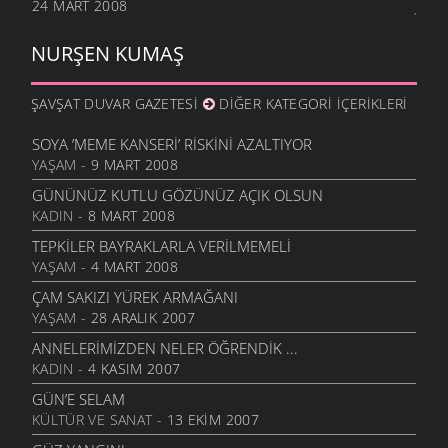
24 MART 2008
NURŞEN KUMAŞ
ŞAVŞAT DUVAR GAZETESI
DIĞER KATEGORI İÇERIKLERI
SOYA ’MEME KANSERI’ RISKINI AZALTIYOR
YAŞAM
- 9 MART 2008
GÜNÜNÜZ KUTLU GÖZÜNÜZ AÇIK OLSUN
KADIN
- 8 MART 2008
TEPKILER BAYRAKLARLA VERILMEMELI
YAŞAM
- 4 MART 2008
ÇAM SAKIZI YÜREK ARMAĞANI
YAŞAM
- 28 ARALIK 2007
ANNELERIMIZDEN NELER ÖĞRENDIK ...
KADIN
- 4 KASIM 2007
GÜN’E SELAM
KÜLTÜR VE SANAT
- 13 EKIM 2007