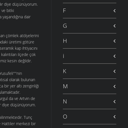
ıdır diye düşünüyorum.
F
 ve bitki
a yaşandığına dair
G
an çömlek atölyelerini
H
adaki üretimi götüre
 seramik kap ihtiyacını
alıntıları ilçede çok
i
miz kesin değildir.
K
usufeli''''nin
ntısal olarak bulunan
M
 bir yer altı zenginliği
ulamaktadır.
urgul da ve Artvin de
N
dır diye düşünüyorum.
O
bilinmektedir. Tunç
 Hattiler merkezi bir