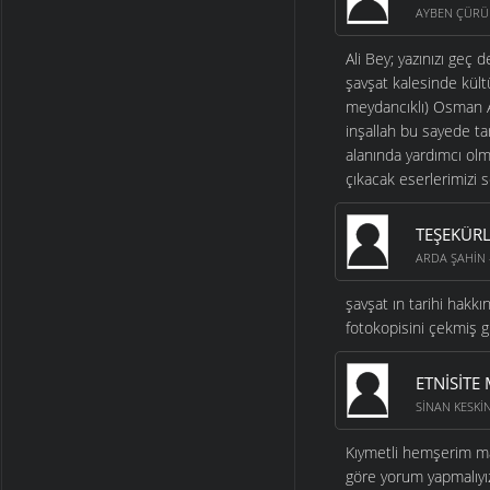
ÇERKES KÖLE TICARETI
AYBEN ÇÜRÜ
TETRI ŞAVŞETELI
- 26
ARALIK 2006
Ali Bey; yazınızı geç
şavşat kalesinde kültü
AHISKA TURKLERI
meydancıklı) Osman Ay
KAVRAMINA
inşallah bu sayede ta
ALI YÜKSEL
- 28 EKIM 2006
alanında yardımcı ol
YÖREMIZDE TARIHI
çıkacak eserlerimizi 
ARAŞTIRMA EKSIKLIĞI
İRFAN YALDUZ
- 3 HAZIRAN
2006
TEŞEKÜRL
ARDA ŞAHIN
ESKI ÇAĞLARDA ARTVIN
YÖRESINDE DIN
şavşat ın tarihi hakk
İRFAN YALDUZ
- 3 HAZIRAN
fotokopisini çekmiş gibi
2006
GÜRCÜLERIN TARIHI - II
ETNISITE
TETRI ŞAVŞETELI
- 20 MAYIS
2006
SINAN KESKI
GÜRCÜLERIN TARIHI - I
Kıymetli hemşerim ma
TETRI ŞAVŞETELI
- 20 MAYIS
göre yorum yapmalıyı
2006