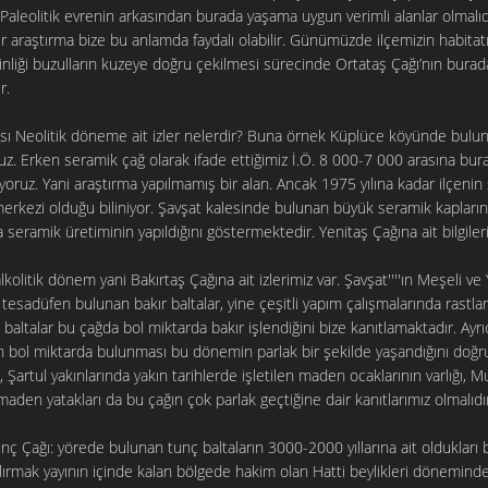
 Paleolitik evrenin arkasından burada yaşama uygun verimli alanlar olmal
li bir araştırma bize bu anlamda faydalı olabilir. Günümüzde ilçemizin habitatı
liği buzulların kuzeye doğru çekilmesi sürecinde Ortataş Çağı’nın burad
r.
ası Neolitik döneme ait izler nelerdir? Buna örnek Küplüce köyünde bulun
oruz. Erken seramik çağ olarak ifade ettiğimiz İ.Ö. 8 000-7 000 arasına bur
iyoruz. Yani araştırma yapılmamış bir alan. Ancak 1975 yılına kadar ilçenin
merkezi olduğu biliniyor. Şavşat kalesinde bulunan büyük seramik kapların k
 seramik üretiminin yapıldığını göstermektedir. Yenitaş Çağına ait bilgileri
kolitik dönem yani Bakırtaş Çağına ait izlerimiz var. Şavşat''''ın Meşeli ve Y
tesadüfen bulunan bakır baltalar, yine çeşitli yapım çalışmalarında rastla
 baltalar bu çağda bol miktarda bakır işlendiğini bize kanıtlamaktadır. Ayrıca
n bol miktarda bulunması bu dönemin parlak bir şekilde yaşandığını doğr
 Şartul yakınlarında yakın tarihlerde işletilen maden ocaklarının varlığı, M
aden yatakları da bu çağın çok parlak geçtiğine dair kanıtlarımız olmalı
nç Çağı: yörede bulunan tunç baltaların 3000-2000 yıllarına ait oldukları 
ılırmak yayının içinde kalan bölgede hakim olan Hatti beylikleri döneminde