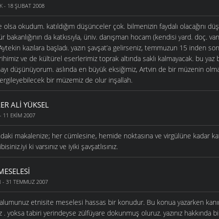
K
- 18 ŞUBAT 2008
 de olsa okudum. katıldığım düşünceler çok. bilmenizin faydalı olacağını d
r bakanlığının da katkısıyla, üniv. danışman hocam (kendisi yard. doç. van y
tekin kazılara başladı. yazın şavşat’a gelirseniz, temmuzun 15 inden sonra
rihimiz ve de kültürel eserlerimiz toprak altında saklı kalmayacak. bu yaz
mayı düşünüyorum. aslında en büyük eksiğimiz, Artvin de bir müzenin olma
sergileyebilecek bir müzemiz de olur inşallah.
ER ALI YÜKSEL
- 11 EKIM 2007
ındaki makalenize; her cümlesine, hemide noktasına ve virgülüne kadar ka
siniz.iyi ki varsınız ve iyiki şavşatlısınız.
 MESELESI
N
- 31 TEMMUZ 2007
lumunuz etnisite meselesi hassas bir konudur. Bu konua yazarken kanı
z . yoksa tabiri yerindeyse zülfüyare dokunmuş oluruz. yazınız hakkında 