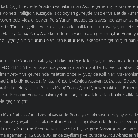
rkaik Çağ:Bu evrede Anadolu ya hakim olan Asur egemenliğine son veren 
e Kolheti krallığıdır. Kuzeyde İskit boyları güneyde Medler ve Batıda Yun
n yöremizde Megrel beyleri Pers Yunan mücadelesi sayesinde zaman zam
erdir. Türklere gelinceye kadar çok farklı halkların toplumsal yaşamı etkil
, Helen, Roma, Pers, Arap kültürlerinin yansımaları görülmüştür. Artvin yö
iz uygarlığının bir ürünü olan İran Kültürüyle, İskender’in getirdiği Yuna
arihlerinde Yunan Klasik çağında kısmi değişiklikler yaşanmış ancak duru
M.Ö. 431-351 yılları arasında yaşamış olan Yunanlı tarihçi ve coğrafyacı 
ilinen Artvin ve çevresinde milâttan önce IV. yüzyılda Kolkhlar, Makaronlar
şadığını bildirmektedir. Milâtan önce I. yüzyılda yaşayan coğrafyacı Strabo
rafından ele geçirilip Pontus Krallığı''na bağlandığını yazmaktadır. Ermeni
irlikte Romanın Anadolu hakimiyetine karşı mücadele eden bu iki krallık
e geçirilmiştir.
 Kralı 3.Attalos’un Ülkesini vasiyetle Roma ya bırakması ile başlayan ve
tvin ve Şavşat!ı içine alan Bütün Anadolu coğrafyasında Romanın egeme
 Ermeni, Gürcü ve Ksenophon’un yazdığı bilgiye göre Makaronlar ve Taokhl
ma egemenliği İ.S.850-900 ler de zayıflamış ve burada Gürcü-Abhazların