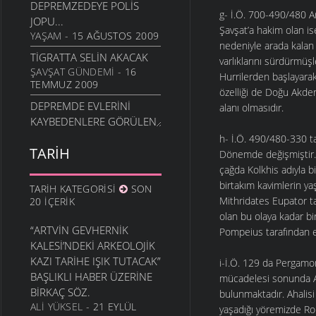
DEPREMZEDEYE POLIS
g- İ.Ö. 700-490/480 A
JOPU...
Şavşat’a hakim olan is
YAŞAM
- 15 AĞUSTOS 2009
nedeniyle arada kala
TIGRATTA SELIN AKACAK
varlıklarını sürdürmüşl
ŞAVŞAT GÜNDEMI
- 16
Hurrilerden başlayarak
TEMMUZ 2009
özelliği de Doğu Akden
DEPREMDE EVLERINI
alanı olmasıdır.
KAYBEDENLERE GÖRÜLEN
REVA...
h- İ.Ö. 490/480-330 t
TARIH
YAŞAM
- 30 NISAN 2009
Dönemde değişmiştir. 
çağda Kolkhis adıyla b
AYŞENUR ŞAHAN’IN
birtakım kavimlerin ya
ANISINA
TARIH KATEGORISI
SON
Mithridates Eupator ta
20 İÇERIK
KADIN
- 5 NISAN 2009
olan bu olaya kadar b
BIR SONBAHARDI
“ARTVIN GEVHERNIK
Pompeius tarafından el
AYŞENUR, BAHAR
KALESI’NDEKI ARKEOLOJIK
KOKULU...
KAZI TARIHE IŞIK TUTACAK”
i-İ.Ö. 129 da Pergamon
KADIN
- 6 NISAN 2008
BAŞLIKLI HABER ÜZERINE
mücadelesi sonunda Ar
AYŞENUR’U UNUTMAMAK.
BIRKAÇ SÖZ.
bulunmaktadır. Ahalisi
KADIN
- 24 KASIM 2007
ALI YÜKSEL
- 21 EYLÜL
yaşadığı yöremizde Ro