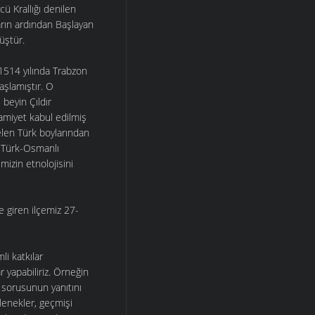
cü Krallığı denilen
arın ardından Başlayan
üştür.
1514 yılında Trabzon
aşlamıştır. O
 beyin Çıldır
amiyet kabul edilmiş
elen Türk boylarından
k Türk-Osmanlı
mizin etnolojisini
e giren ilçemiz 27-
li katkılar
r yapabiliriz. Örneğin
sorusunun yanıtını
elenekler, geçmişi