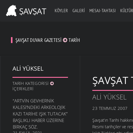
KÖYLER
GALERI
MESAJ-TAHTASI
KÜLTÜR
ŞAVŞAT DUVAR GAZETESI
TARIH
ALI YÜKSEL
ŞAVŞAT T
TARIH KATEGORISI
İÇERIKLERI
ALI YÜKSEL
“ARTVIN GEVHERNIK
KALESI’NDEKI ARKEOLOJIK
23 TEMMUZ 2007
KAZI TARIHE IŞIK TUTACAK”
BAŞLIKLI HABER ÜZERINE
Şavşat’ın Tarihi hakkın
BIRKAÇ SÖZ.
Resmi tarihçiler ve re
21 EYLÜL 2021