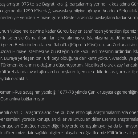
başlamıştır. 975 te ise Bagrati krallığı parçalanmış yerine ilk kez adına Gür
Bu egemenlik 1299 Kösedağ savaşıyla yenilgiye uğrayan Anadolu Selçuklul
ı nedeniyle yeniden Himaye gören Beyler arasında paylaşılana kadar sürm
nun Yükselme devrine kadar Gürcü beyleri tarafından yönetilen ilçemiz 
’in seferiyle Osmanlı sınırları içine alınmış ve İslamlaşma bu dönemde b
i gelen Beylerinden olan ve Rabat’ta (Köprülü Köyü) oturan Zortana isimli
vuzdan Himaye istemesi ve bu isteğinin de kabul edilmesinin ardından İsl
r. Buraya yerleşen bir Türk beyi olduğuna dair kanıt yoktur. Anadolu ya g
ı Türkmen kollarının olduğunu düşünüyorum. Niceliksel olarak zayıf anca
ltürel alanda avantajlı olan bu boyların ilçemize etkilerini araştırmak ilçe
ydalı olacaktır.
manlı-Rus savaşının yapıldığı 1877-78 yılında Çarlık rusyası egemenliğin
Osmanlıya bağlanmıştır.
emli olan Dil araştırmalarıdır ve bu bize etnolojik araştırmalarımızda önem
er isimleri, yörede konuşulan diller ve unutulan diller üzerine araştırmala
konuşulan Gürcüce neden diğer köylerde konuşulmuyor ya da bilinmiyor 
kökenimize dair sağlıklı bilgilere ulaşabileceğiz. İlçemiz Kültürüne ait g