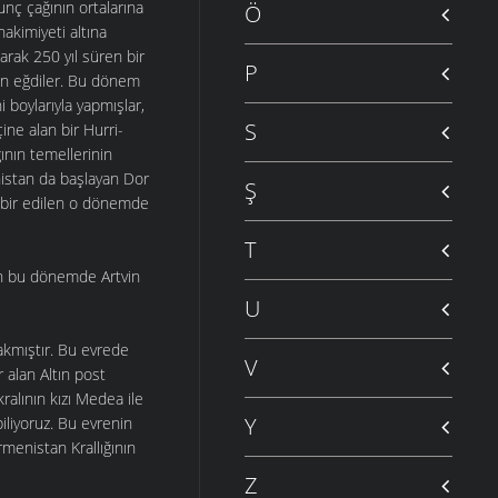
Tunç çağının ortalarına
Ö
akimiyeti altına
larak 250 yıl süren bir
P
yun eğdiler. Bu dönem
 boylarıyla yapmışlar,
S
çine alan bir Hurri-
ının temellerinin
nistan da başlayan Dor
Ş
tabir edilen o dönemde
T
ken bu dönemde Artvin
U
ırakmıştır. Bu evrede
V
 alan Altın post
ralının kızı Medea ile
Y
biliyoruz. Bu evrenin
menistan Krallığının
Z