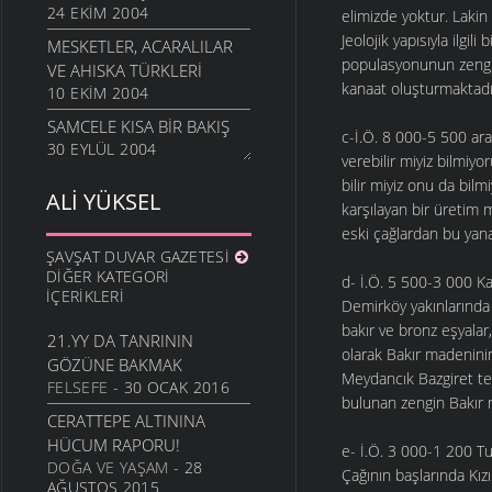
24 EKIM 2004
elimizde yoktur. Lakin
Jeolojik yapısıyla ilgi
MESKETLER, ACARALILAR
populasyonunun zengin
VE AHISKA TÜRKLERI
kanaat oluşturmaktadı
10 EKIM 2004
SAMCELE KISA BIR BAKIŞ
c-İ.Ö. 8 000-5 500 ar
30 EYLÜL 2004
verebilir miyiz bilmiy
bilir miyiz onu da bilm
ALI YÜKSEL
karşılayan bir üretim 
eski çağlardan bu yana
ŞAVŞAT DUVAR GAZETESI
DIĞER KATEGORI
d- İ.Ö. 5 500-3 000 Kal
İÇERIKLERI
Demirköy yakınlarında 
bakır ve bronz eşyalar,
21.YY DA TANRININ
olarak Bakır madenini
GÖZÜNE BAKMAK
Meydancık Bazgiret te,
FELSEFE
- 30 OCAK 2016
bulunan zengin Bakır m
CERATTEPE ALTININA
HÜCUM RAPORU!
e- İ.Ö. 3 000-1 200 Tu
DOĞA VE YAŞAM
- 28
Çağının başlarında Kız
AĞUSTOS 2015