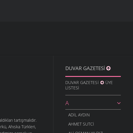
DUVAR GAZETESI
DUVAR GAZETESI
ÜYE
LISTESI
A
ADIL AYDIN
ıkları tartışmalıdır.
AHMET SUTCI
rkü, Ahıska Türkleri,