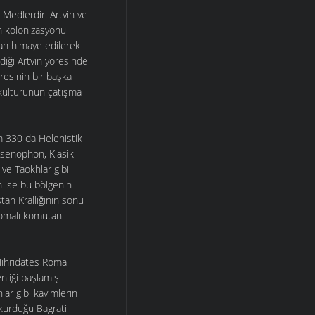
Medlerdir. Artvin ve
an kolonizasyonu
an himaye edilerek
ediği Artvin yöresinde
resinin bir başka
n kültürünün çatışma
m 330 da Helenistik
Ksenophon, Klasik
 ve Taokhlar gibi
n ise bu bölgenin
stan Krallığının sonu
 Romalı komutan
 Mihridates Roma
nliği başlamış
ar gibi kavimlerin
 kurduğu Bagrati