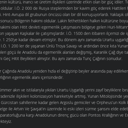
in kültürü, inancı ve üretim ilişkileri üzerinde etkin olan bir güç idiler. 
oldular. İ.Ö. 2 000 de Rusya steplerinden bir kavim göç ederek Hattileri h
rdi. Hint-Avrupa dil grubunun öncüsü olan bir dil konuşuyorlardı. Yaklaşık o
sonucu Bölgenin hakimi oldular. Lakin fethettikleri halkın kültürüne bo
 hakimi olan Hitit devleti egemenlik çatışmasını bölgeye gelen Huri-Mitanni
kın yaşayan Kaşkalar ile çatışmışlardır. İ.Ö. 1500 den itibaren ilçemizi de i
Ö. 1 250’ye kadar devam etmiştir. Bu dönem aynı zamanda Urartu uygarlığ
i İ.Ö. 1 200 ler de yaşanan Ünlü Troya Savaşı ve ardından önce kıta Yuna
leri göçü ile Anadolu da egemenlik alanları değişmiş, Karanlık Çağ diye 
rini Geç Hitit Beylikleri almıştır. Bu aynı zamanda Tunç Çağının sonudur.
r Çağında Anadolu yeniden hızla el değiştirip beyler arasında pay edilir
lığının egemenlik alanı içerisindedir.
mmer akın ve istilalarıyla yıkılan Urartu Uygarlığı yerini zayıf beyliklere b
adenizle ilişkileri kolonizasyon hareketiyle artmış. Yunan Mitolojisinde yer
Gürcistan sahillerine kadar gelen Argoslu gemiciler ve Orpheus’un Kolk k
elge ile Artvin Ve Şavşat’ın üzerinde ki eski izleri sürme şansını elde ede
paratorluğuna karşı Anadolunun direnç gücü olan Pontos Krallığının ve Er
kteyiz.