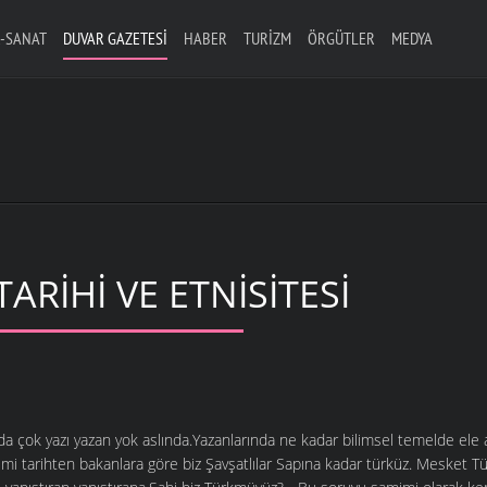
-SANAT
DUVAR GAZETESI
HABER
TURIZM
ÖRGÜTLER
MEDYA
ARIHI VE ETNISITESI
da çok yazı yazan yok aslında.Yazanlarında ne kadar bilimsel temelde ele ald
smi tarihten bakanlara göre biz Şavşatlılar Sapına kadar türküz. Mesket Tü