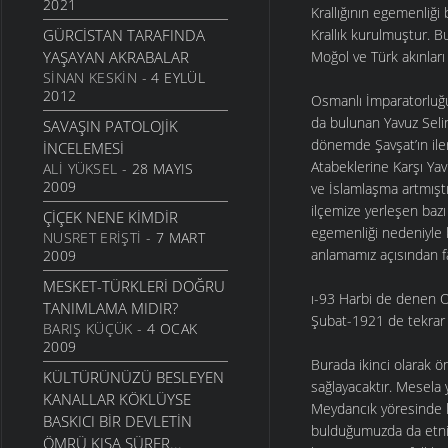
2021
Krallığının egemenliği 
DIYANET NE YAPMAYA
GÜRCISTAN TARAFINDA
Krallık kurulmuştur. 
ÇALIŞIYOR?
YAŞAYAN AKRABALAR
Moğol ve Türk akınlar
YAŞAM
- 6 MAYIS 2007
SINAN KESKIN
- 4 EYLÜL
NE KADAR İNSANIZ?
2012
Osmanlı İmparatorluğu
FELSEFE
- 6 MART 2007
da bulunan Yavuz Selim
SAVAŞIN PATOLOJIK
ANTIK YUNAN’DA DIN
dönemde Şavşat’ın iler
İNCELEMESI
FELSEFE
- 28 MAYIS 2006
Atabeklerine Karşı Ya
ALI YÜKSEL
- 28 MAYIS
2009
ve İslamlaşma artmıştı
NICELIK VE NITELIK
ilçemize yerleşen baz
FELSEFE
- 27 MAYIS 2006
ÇIÇEK NENE KIMDIR
egemenliği nedeniyle kü
NUSRET ERIŞTI
- 7 MART
‘HER ŞEY AKAR”
anlamamız açısından fa
2009
FELSEFE
- 27 MAYIS 2006
MESKET-TÜRKLERI DOĞRU
DIYALEKTIK MATERYALIZM
ı-93 Harbi de denen Os
TANIMLAMA MIDIR?
(III)
Şubat-1921 de tekrar 
BARIŞ KÜÇÜK
- 4 OCAK
FELSEFE
- 17 NISAN 2006
2009
Burada ikinci olarak ön
MATERYALIZM VE
KÜLTÜRÜNÜZÜ BESLEYEN
sağlayacaktır. Mesela y
İDEALIZM
KANALLAR KÖKLÜYSE
FELSEFE
- 8 NISAN 2006
Meydancık yöresinde 
BASKICI BIR DEVLETIN
bulduğumuzda da etnik 
İŞBÖLÜMÜ
ÖMRÜ KISA SÜRER...