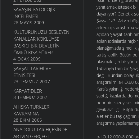
İskit Türkleri gibi ad
yanıtlamak istesek bil
SAVAŞIN PATOLOJIK
dayanıyor? Genetik soy
İNCELEMESI
Şavşat’ta?.. Artvin b
28 MAYIS 2009
arkeolojik araştırma y
KÜLTÜRÜNÜZÜ BESLEYEN
açıdan Şavşat tarihini
KANALLAR KÖKLÜYSE
atılan iddialarda hiçb
BASKICI BIR DEVLETIN
olanağımızda şimdilik 
ÖMRÜ KISA SÜRER...
tartışılabilir. Bütün b
4 OCAK 2009
ulaşmak için bir yönte
ŞAVŞAT TARIHI VE
Tabiatıyla tam bir Şav
ETNISITESI
değil. Bundan dolayı 
23 TEMMUZ 2007
araştıralım. a-İ.Ö.60 
Kars’a yakınlığı nedeni
KARYATIDLER
yaptığı kazılarda dolm
3 TEMMUZ 2007
nehrinin kuzey kesimin
AHISKA TURKLERI
geyik avcılığı ile ilgi
KAVRAMINA
aletler bu taş çağının
28 EKIM 2006
araştırma yapılamamışt
ANADOLU TARIHÇESINDE
ARTVIN GERÇEĞI
b-İ.Ö.12 000-8 000 ara