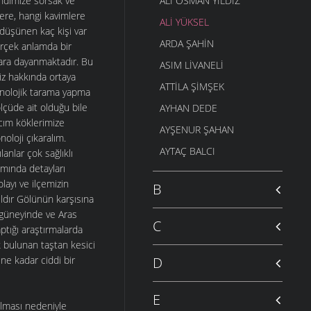
kendimize sorsak ve
ALI OSMAN YILDIZ
lere, hangi kavimlere
ALI YÜKSEL
ı düşünen kaç kişi var
ARDA ŞAHIN
erçek anlamda bir
tlara dayanmaktadır. Bu
ASIM LIVANELI
miz hakkında ortaya
ATTILA ŞIMŞEK
etnolojik tarama yapma
lçüde ait olduğu bile
AYHAN DEDE
acım köklerimize
AYŞENUR ŞAHAN
oloji çıkaralım.
AYTAÇ BALCI
anlar çok sağlıklı
amında detayları
layı ve ilçemizin
B
ıldır Gölünün karşısına
n güneyinde ve Aras
C
ptığı araştırmalarda
ak bulunan taştan kesici
ne kadar ciddi bir
D
E
olması nedeniyle