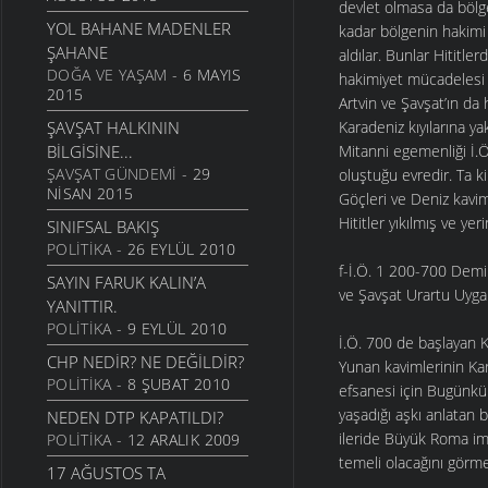
devlet olmasa da bölgen
YOL BAHANE MADENLER
kadar bölgenin hakimi 
ŞAHANE
aldılar. Bunlar Hititle
DOĞA VE YAŞAM
- 6 MAYIS
hakimiyet mücadelesi 
2015
Artvin ve Şavşat’ın da
ŞAVŞAT HALKININ
Karadeniz kıyılarına ya
BILGISINE...
Mitanni egemenliği İ.
ŞAVŞAT GÜNDEMI
- 29
oluştuğu evredir. Ta k
NISAN 2015
Göçleri ve Deniz kavim
Hititler yıkılmış ve ye
SINIFSAL BAKIŞ
POLITIKA
- 26 EYLÜL 2010
f-İ.Ö. 1 200-700 Demi
SAYIN FARUK KALIN’A
ve Şavşat Urartu Uygar
YANITTIR.
POLITIKA
- 9 EYLÜL 2010
İ.Ö. 700 de başlayan Ki
CHP NEDIR? NE DEĞILDIR?
Yunan kavimlerinin Kar
POLITIKA
- 8 ŞUBAT 2010
efsanesi için Bugünkü 
yaşadığı aşkı anlatan b
NEDEN DTP KAPATILDI?
ileride Büyük Roma im
POLITIKA
- 12 ARALIK 2009
temeli olacağını görme
17 AĞUSTOS TA