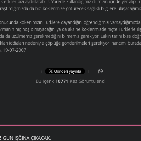
k etkiler bizi aydınlatabilir. Yörede kullandığımız dilimizin içinde yer alıp
raştırdığımızda da bizi köklerimize götürecek sağlıklı bilgilere ulaşacağım
onucunda kökenimizin Türklere dayandığını öğrendiğimizi varsaydığımızd
armanın hiç hoş olmayacağını ya da aksine köklerimizde hiçte Türklerle iliş
da da üzülmemiz gerekmediğini bilmemiz gerekiyor. Lakin tarihi bize doğr
kları iddiaları nedeniyle çöplüğe gönderilmeleri gerekiyor inancımı burada
um. 19-07-2007
Bu İçerik
10771
Kez Görüntülendi
Z GÜN IŞĞINA ÇIKACAK.