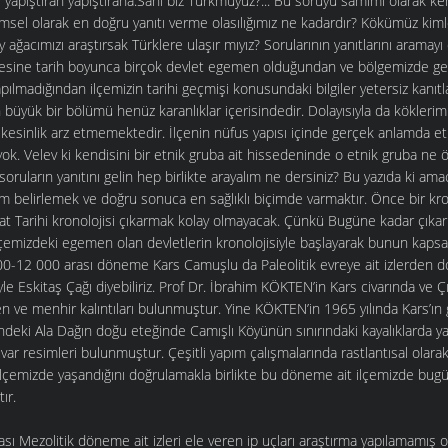
ları yapıştıran yapıştırana.Sahi biz Türkmüyüz?... Bu soruyu samimi olarak 
imsel olarak en doğru yanıtı verme olasılığımız ne kadardır? Kökümüz kim
 ağacımızı araştırsak Türklere ulaşır mıyız? Sorularının yanıtlarını aramay
ölgesine tarih boyunca birçok devlet egemen olduğundan ve bölgemizde g
apılmadığından ilçemizin tarihi geçmişi konusundaki bilgiler yetersiz kanı
n büyük bir bölümü henüz karanlıklar içerisindedir. Dolayısıyla da kökleri
ir kesinlik arz etmemektedir. İlçenin nüfus yapısı içinde gerçek anlamda 
yok. Velev ki kendisini bir etnik gruba ait hissedeninde o etnik gruba ne ö
u soruların yanıtını gelin hep birlikte arayalım ne dersiniz? Bu yazıda ki am
m belirlemek ve doğru sonuca en sağlıklı biçimde varmaktır. Önce bir kron
şat Tarihi kronolojisi çıkarmak kolay olmayacak. Çünkü Bugüne kadar çıkarıl
ilçemizdeki egemen olan devletlerin kronolojisiyle başlayarak bunun kaps
000-12 000 arası döneme Kars Camuşlu da Paleolitik evreye ait izlerden do
yle Eskitaş Çağı diyebiliriz. Prof Dr. İbrahim KÖKTEN’in Kars civarında ve Ç
en ve menhir kalıntıları bulunmuştur. Yine KÖKTEN’in 1965 yılında Kars’ı
deki Ala Dağın doğu eteğinde Camışlı Köyünün sınırındaki kayalıklarda ya
li duvar resimleri bulunmuştur. Çeşitli yapım çalışmalarında rastlantısal olar
 ilçemizde yaşandığını doğrulamakla birlikte bu döneme ait ilçemizde bugü
ır.
sı Mezolitik döneme ait izleri ele veren ip uçları araştırma yapılamamış 