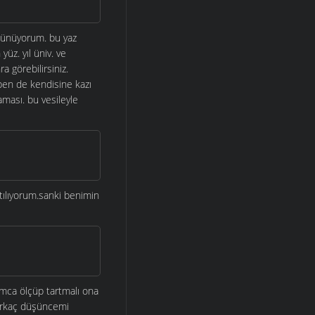
üşünüyorum. bu yaz
üz. yıl üniv. ve
 görebilirsiniz.
 ben de kendisine kazı
ması. bu vesileyle
tılıyorum.sanki benimin
mca ölçüp tartmalı ona
birkaç düşüncemi