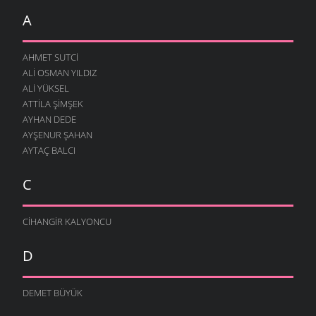
A
AHMET SUTCI
ALI OSMAN YILDIZ
ALI YÜKSEL
ATTILA ŞIMŞEK
AYHAN DEDE
AYŞENUR ŞAHAN
AYTAÇ BALCI
C
CIHANGIR KALYONCU
D
DEMET BÜYÜK