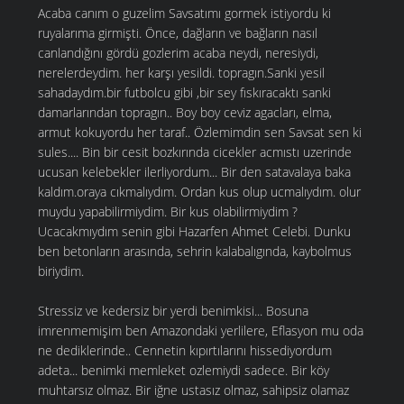
Acaba canım o guzelim Savsatımı gormek istiyordu ki
ruyalarıma girmişti. Önce, dağların ve bağların nasıl
canlandığını gördü gozlerim acaba neydi, neresiydi,
nerelerdeydim. her karşı yesildi. topragın.Sanki yesil
sahadaydım.bir futbolcu gibi ,bir sey fıskıracaktı sanki
damarlarından topragın.. Boy boy ceviz agacları, elma,
armut kokuyordu her taraf.. Özlemimdin sen Savsat sen ki
sules.... Bin bir cesit bozkırında cicekler acmıstı uzerinde
ucusan kelebekler ilerliyordum... Bir den satavalaya baka
kaldım.oraya cıkmalıydım. Ordan kus olup ucmalıydım. olur
muydu yapabilirmiydim. Bir kus olabilirmiydim ?
Ucacakmıydım senin gibi Hazarfen Ahmet Celebi. Dunku
ben betonların arasında, sehrin kalabalıgında, kaybolmus
biriydim.
Stressiz ve kedersiz bir yerdi benimkisi... Bosuna
imrenmemişim ben Amazondaki yerlilere, Eflasyon mu oda
ne dediklerinde.. Cennetin kıpırtılarını hissediyordum
adeta... benimki memleket ozlemiydi sadece. Bir köy
muhtarsız olmaz. Bir iğne ustasız olmaz, sahipsiz olamaz