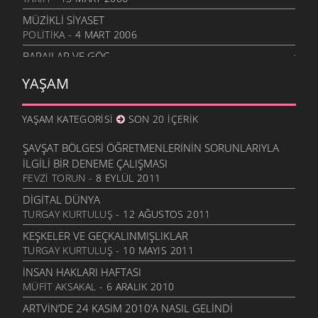
MÜZIKLI SIYASET
POLITIKA
- 4 MART 2006
BARAJLAR VE GÖÇ
DOĞA VE YAŞAM
- 27 ŞUBAT 2006
YAŞAM
YAŞAM KATEGORISI
SON 20 İÇERIK
ŞAVŞAT BÖLGESI ÖĞRETMENLERININ SORUNLARIYLA
İLGILI BIR DENEME ÇALIŞMASI
FEVZI TORUN
- 8 EYLÜL 2011
DIGITAL DÜNYA
TURGAY KURTULUŞ
- 12 AĞUSTOS 2011
KEŞKELER VE GEÇKALINMIŞLIKLAR
TURGAY KURTULUŞ
- 10 MAYIS 2011
İNSAN HAKLARI HAFTASI
MÜFIT AKSAKAL
- 6 ARALIK 2010
ARTVIN’DE 24 KASIM 2010’A NASIL GELINDI