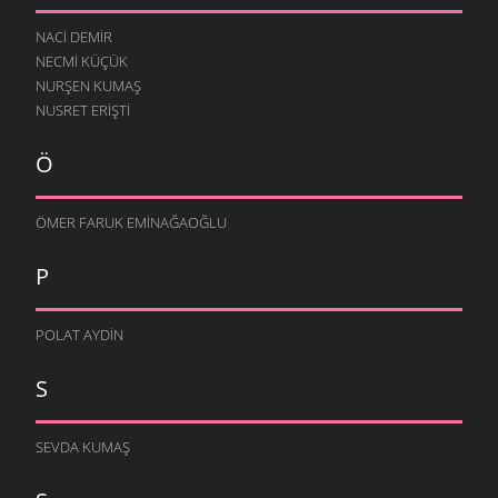
NACI DEMIR
NECMI KÜÇÜK
NURŞEN KUMAŞ
NUSRET ERIŞTI
Ö
ÖMER FARUK EMINAĞAOĞLU
P
POLAT AYDIN
S
SEVDA KUMAŞ