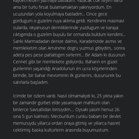
kaybetmeden yazmaya basladım. Yazacak cok seyim vardı
ama bir turlu fırsat bulamamaktan yakınıyordum. En
ucuzundan yola koyulmaya basladım... Once gece
gordugum o guzelim ruya aklıma geldi. Kendinimi masmavi
sularda, okyanusun derinliklerinde yuzdugum ve karaya
cıktıgımda o guzelim buyulu bir ormanda buldum kendimi...
Sanki Marmadadan denize dalmıs, Karadenizide asmıs ve
memleketim olan Artvinime dogru yuzmus gibiydim,. sonra
adeta pes pese patlattıgım siirlerim... Bir Adam ki dusunun
Cennet gibi bir memlekete gidiyordu. Baharın en güzel
gunlerinin yaşandığı Anadolunun en ucra köşelerinden
birinde, bir bahar mevsiminin ilk günlerini, dusunurek bu
satırlarla başladım.
İcimde bir ozlem vardı. Nasıl olmamalıydı ki, 25 yılına yakın
bir zamandır gurbet elde yasamayan mahkum olan
binlerce Savsatlıdan birisiydim.... Oysaki yasım henuz 26
sına 5 gun kalmıstı. Mecburdum cunku babam bir devlet
memuruydu yıllarca ordan oraya gitmiş ve yıllarca hasret
cektirmiş baska kulturlerin arasında buyumustum.