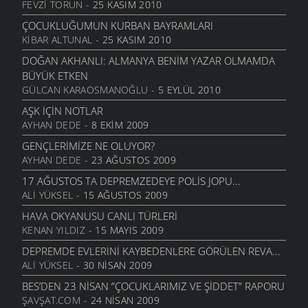
FEVZI TORUN
- 25 KASIM 2010
ÇOCUKLUĞUMUN KURBAN BAYRAMLARI
KIBAR ALTUNAL
- 25 KASIM 2010
DOĞAN AKHANLI: ALMANYA BENIM YAZAR OLMAMDA
BÜYÜK ETKEN
GÜLCAN KARAOSMANOĞLU
- 5 EYLÜL 2010
AŞK İÇIN NOTLAR
AYHAN DEDE
- 8 EKIM 2009
GENÇLERIMIZE NE OLUYOR?
AYHAN DEDE
- 23 AĞUSTOS 2009
17 AĞUSTOS TA DEPREMZEDEYE POLIS JOPU...
ALI YÜKSEL
- 15 AĞUSTOS 2009
HAVA OKYANUSU CANLI TÜRLERI
KENAN YILDIZ
- 15 MAYIS 2009
DEPREMDE EVLERINI KAYBEDENLERE GÖRÜLEN REVA...
ALI YÜKSEL
- 30 NISAN 2009
BES’DEN 23 NISAN ”ÇOCUKLARIMIZ VE ŞIDDET” RAPORU
ŞAVŞAT.COM
- 24 NISAN 2009