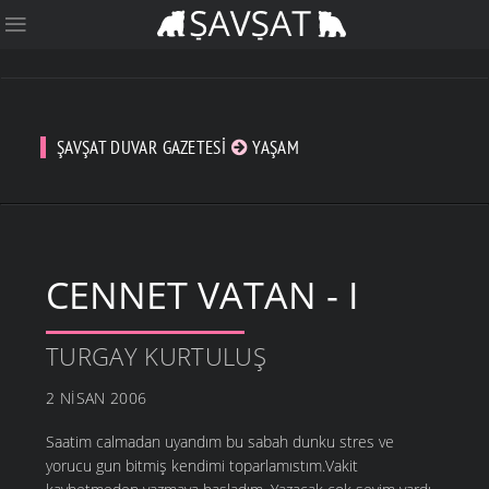
ŞAVŞAT DUVAR GAZETESI
YAŞAM
CENNET VATAN - I
TURGAY KURTULUŞ
2 NISAN 2006
Saatim calmadan uyandım bu sabah dunku stres ve
yorucu gun bitmiş kendimi toparlamıstım.Vakit