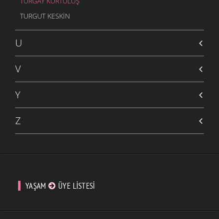
TURGAY KURTULUŞ
TURGUT KESKIN
U
V
Y
Z
YAŞAM
ÜYE LISTESI