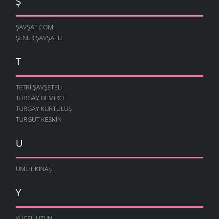
Ş
ŞAVŞAT.COM
ŞENER ŞAVŞATLI
T
TETRI ŞAVŞETELI
TURGAY DEMIRCI
TURGAY KURTULUŞ
TURGUT KESKIN
U
UMUT KINAŞ
Y
YÜCEL UZUN