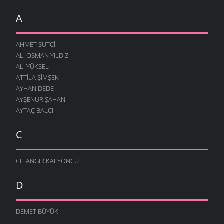
A
AHMET SUTCI
ALI OSMAN YILDIZ
ALI YÜKSEL
ATTILA ŞIMŞEK
AYHAN DEDE
AYŞENUR ŞAHAN
AYTAÇ BALCI
C
CIHANGIR KALYONCU
D
DEMET BÜYÜK