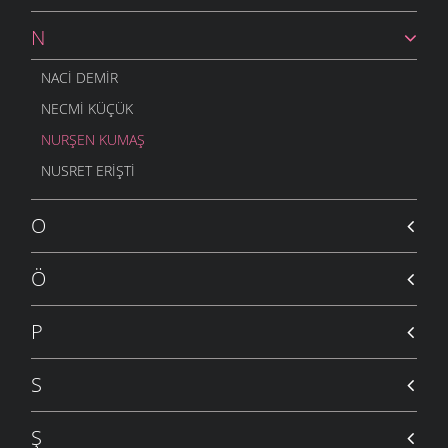
N
NACI DEMIR
NECMI KÜÇÜK
NURŞEN KUMAŞ
NUSRET ERIŞTI
O
Ö
P
S
Ş