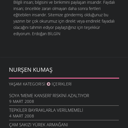
Bilgili insan; bilgisini ve birikimini paylaşan insandır. Faydalı
insan; öncelikle zararı olmayan daha sonra fertleri
eğitebilen insandır. Sitemize göndermiş olduğunuz bu
yazının bir çok okurumuz için direkt veya endirekt fayadalı
olacağını tahmin ediyor paylaştığınız için teşekkür
ediyorum. Erdoğan BİLGİN
NURŞEN KUMAŞ
YAŞAM KATEGORISI
İÇERIKLERI
SOYA ’MEME KANSERI’ RISKINI AZALTIYOR
9 MART 2008
TEPKILER BAYRAKLARLA VERILMEMELI
4 MART 2008
ÇAM SAKIZI YÜREK ARMAĞANI