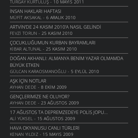
TURGAY KURTULUŞ
- 10 MAYIS 2011
İNSAN HAKLARI HAFTASI
MÜFIT AKSAKAL
- 6 ARALIK 2010
ARTVIN’DE 24 KASIM 2010’A NASIL GELINDI
FEVZI TORUN
- 25 KASIM 2010
ÇOCUKLUĞUMUN KURBAN BAYRAMLARI
KIBAR ALTUNAL
- 25 KASIM 2010
DOĞAN AKHANLI: ALMANYA BENIM YAZAR OLMAMDA
BÜYÜK ETKEN
GÜLCAN KARAOSMANOĞLU
- 5 EYLÜL 2010
AŞK İÇIN NOTLAR
AYHAN DEDE
- 8 EKIM 2009
GENÇLERIMIZE NE OLUYOR?
AYHAN DEDE
- 23 AĞUSTOS 2009
17 AĞUSTOS TA DEPREMZEDEYE POLIS JOPU...
ALI YÜKSEL
- 15 AĞUSTOS 2009
HAVA OKYANUSU CANLI TÜRLERI
KENAN YILDIZ
- 15 MAYIS 2009