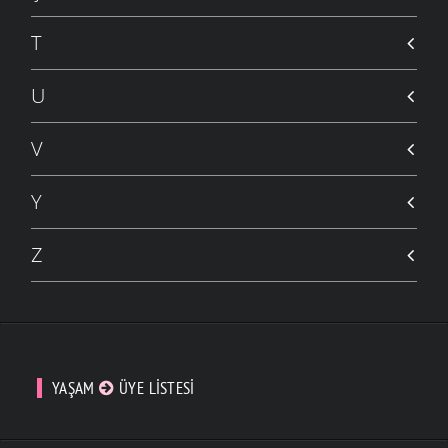
T
U
V
Y
Z
YAŞAM
ÜYE LISTESI