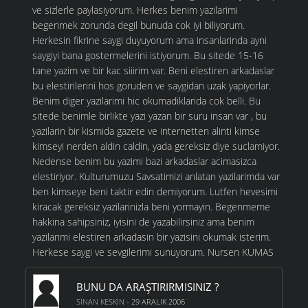
ve sizlerle paylasiyorum. Herkes benim yazilarimi
begenmek zorunda degil bunuda cok iyi biliyorum.
Herkesin fikrine saygi duyuyorum ama insanlarinda ayni
saygiyi bana gostermelerini istiyorum. Bu sitede 15-16
tane yazim ve bir kac siiirim var. Beni elestiren arkadaslar
bu elestirilerini hos goruden ve saygidan uzak yapiyorlar.
Benim diger yazilarimi hic okumadiklarida cok belli. Bu
sitede benimle birlikte yazi yazan bir suru insan var , bu
yazilarin bir kismida gazete ve internetten alinti kimse
kimseyi nerden aldin caldin, yada gereksiz diye suclamiyor.
Nedense benim bu yazimi bazi arkadaslar acimasizca
elestiriyor. Kulturumuzu Savsatimizi anlatan yazilarimda var
ben kimseye beni taktir edin demiyorum. Lutfen hevesimi
kiracak gereksiz yazilarinizla beni yormayin. Begenmeme
hakkina sahipsiniz, iyisini de yazabilirsiniz ama benim
yazilarimi elestiren arkadasin bir yazisini okumak isterim.
Herkese saygi ve sevgilerimi sunuyorum. Nursen KUMAS
BUNU DA ARAŞTIRIRMISINIZ ?
SINAN KESKIN
- 29 ARALIK 2006