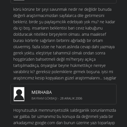
körü körüne bir şeyi savunmak nedir ne değildir bunuda
değerli araştırmacımızdan sayfalarca dile getirmesini
bekleriz. birde şu paylaşımcılık edebiyatı yok mu? ne kadar
da içi boş. insanların beklentisi bari ceviz kabuğunu
dolduracak nitelikte birşeylerin olması. ama maalesef
burası körlerle sağırların birbirini ağırladığı bir ortam
oluvermiş. fazla söze ne hacet.aslında cevap dahi yazmaya
gerek yoktu. eleştiriye tahammül olmalı ondan sonra
hoşgörüden bahsetmeli değil mi?herşey açıkça
tartışılmadıkça, önyargılar beyne hükmettikçe nereye
varabiliriz ki? gereksiz polemiklere girmek boşuna. iyisi mi
araştırıcımız kesip kopyalasın güzel araştırmalarını... saygılar
MERHABA
BAYRAM GÖKBAŞI
- 28 ARALIK 2006
Hoşnutsuzluk memnuniyetsizlik saldırganlık sorunlarımızda
var galiba. bir uzmanımız bu konuya da değinmeli yada bir
arkadaşımız google.com dan bunun üzerine yazı toparlayıp