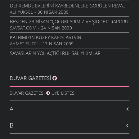
DEPREMDE EVLERINI KAYBEDENLERE GÖRÜLEN REVA...
ALI YÜKSEL
- 30 NISAN 2009
BES’DEN 23 NISAN ”ÇOCUKLARIMIZ VE ŞIDDET” RAPORU
ŞAVŞAT.COM
- 24 NISAN 2009
KALBIMIZIN KUZEY KAPISI ARTVİN
AHMET SUTCI
- 17 NISAN 2009
SAVAŞLARIN YOL AÇTIĞI RUHSAL YIKIMLAR
ŞAVŞAT.COM
- 28 OCAK 2009
YOLLARIN SONU: BARHAL
ŞAVŞAT.COM
- 11 KASIM 2008
DUVAR GAZETESI
2008’2009 EĞITIM ÖĞRETIM YILINIZ HAYIRLI OLSUN
KENAN YILDIZ
- 7 EYLÜL 2008
DUVAR GAZETESI
ÜYE LISTESI
KANSER ÇEŞITLER VE KORUNMA YOLLARI
HASAN BÜYÜK
- 13 TEMMUZ 2008
A
RUSYA İZLENIMLERI
NUSRET ERIŞTI
- 23 HAZIRAN 2008
B
ŞAVŞAT’TA TURIZM VARLIKLARI
HASAN BÜYÜK
- 16 NISAN 2008