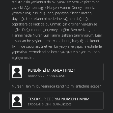
birlikte eski yazılarınızı da okuyarak sizi yeni keşfettim ne
yazık ki. Ağzınıza sağlık Nurşen Hanım. Deneyimlerinizi
yaşamla yoğurup, düşünen, paylaşan, fikirler üreten,
doyduğu toprakların nimetlerine rağmen doğduğu
topraklara da katkıda bulunmak için çırpınan yüreğinize
sağlık. Değinmeden geçemeyeceğim. Ben ne Nurşen
Hanımı nede Nuran Gül Hanımı şahsen tanımıyorum. Eğer
ki yapılan bir şeylere tepki varsa bunu, karşılığında kendi
fikrini de savunan, üretken bir yapıyla ve yapıcı eleştirilerle
yapmalıyız. Yermek adına böyle yakışıksız bir yorumu ben
algılayamadım.
KENDINIZI MI ANLATTINIZ?
NURAN GÜL
- 7 ARALIK 2006
Nurşen Hanım, bu yazınızda kendinizi mi anlattınız acaba?
TEŞEKKÜR EDERİM NURŞEN HANIM
ERDOĞAN BILGIN
- 5 ARALIK 2006