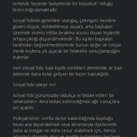
temelde ‘beyinde faaliyetinde bir bozukluk” olduğu
tezini doğrulamaktadır.
Sosyal fobinin genellikle utangaç, çekingen, kendine
güveni düşük, reddedilmeye duyarlı, ama başkaları
üzerinde olumlu intiba bırakma arzusu duyan kişilerde
ortaya çıktığı düşünülmektedir. Bu kişiler başkaları
tarafından beğenilmediklerinde bunun değer ve sosyal
mevki kaybına yol açacak bir felaketle sonuçlanacağını
inanırlar.
Yani sosyal fobi, bazı kişilik özellikleri zemininde ve bazı
ailelerde daha kolay gelişen bir beyin hastalığıdır.
Sosyal fobi iyileşir mi?
Sosyal fobi günümüzde oldukça iyi tedavi edilen bir
rahatsızlıktır. Ama tedavi edilmediğinde ağır sonuçlara
yol açabilir.
Psikiyatristler, sınıfta derse kaldırıldığında duyduğu
heyecana dayanabilmek veya akranlarıyla ilişkilerinde
daha az kırılgan ve daha cesur olabilmek için, henüz
ortaokul yıllarında alkol ve madde kullanmaya başlayan