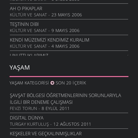
AH O PIKAPLAR
KÜLTÜR VE SANAT
- 23 MAYIS 2006
TEŞTININ DIBI
KÜLTÜR VE SANAT
- 9 MAYIS 2006
KENDI MÜZEMIZI KENDIMIZ KURALIM
KÜLTÜR VE SANAT
- 4 MAYIS 2006
UNUTTUKLARIMIZ...
KÜLTÜR VE SANAT
- 28 NISAN 2006
YAŞAM
FURUÇ DÜŞÜRDÜM
KÜLTÜR VE SANAT
- 13 NISAN 2006
YAŞAM KATEGORISI
SON 20 İÇERIK
ŞAVŞAT BÖLGESI ÖĞRETMENLERININ SORUNLARIYLA
İLGILI BIR DENEME ÇALIŞMASI
FEVZI TORUN
- 8 EYLÜL 2011
DIGITAL DÜNYA
TURGAY KURTULUŞ
- 12 AĞUSTOS 2011
KEŞKELER VE GEÇKALINMIŞLIKLAR