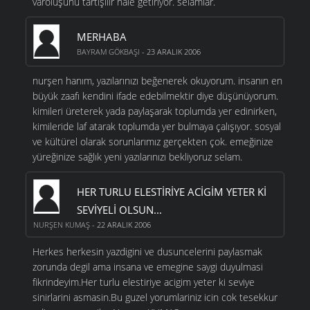
varoluşunu tartışılır hale getiriyor. selamlar.
MERHABA
BAYRAM GÖKBAŞI
- 23 ARALIK 2006
nurşen hanım, yazılarınızı beğenerek okuyorum. insanın en
büyük zaafı kendini ifade edebilmektir diye düşünüyorum.
kimileri üreterek yada paylaşarak toplumda yer edinirken,
kimileride laf atarak toplumda yer bulmaya çalışıyor. sosyal
ve kültürel olarak sorunlarımız gerçekten çok. emeğinize
yüreğinize sağlık yeni yazılarınızı bekliyoruz selam.
HER TURLU ELESTIRIYE ACIGIM YETER KI
SEVIYELI OLSUN...
NURŞEN KUMAŞ
- 22 ARALIK 2006
Herkes herkesin yazdigini ve dusuncelerini paylasmak
zorunda degil ama insana ve emegine saygi duyulmasi
fikrindeyim.Her turlu elestiriye acigim yeter ki seviye
sinirlarini asmasin.Bu guzel yorumlariniz icin cok tesekkur