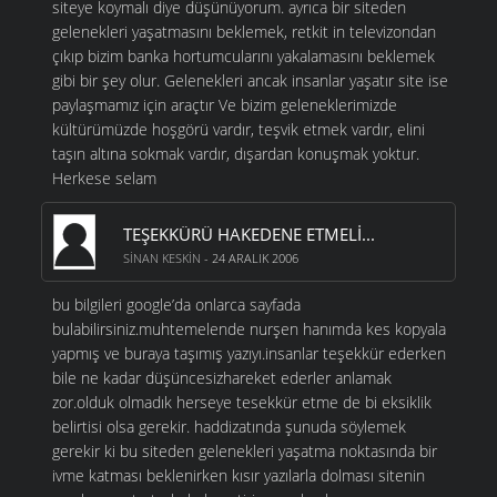
siteye koymalı diye düşünüyorum. ayrıca bir siteden
gelenekleri yaşatmasını beklemek, retkit in televizondan
çıkıp bizim banka hortumcularını yakalamasını beklemek
gibi bir şey olur. Gelenekleri ancak insanlar yaşatır site ise
paylaşmamız için araçtır Ve bizim geleneklerimizde
kültürümüzde hoşgörü vardır, teşvik etmek vardır, elini
taşın altına sokmak vardır, dışardan konuşmak yoktur.
Herkese selam
TEŞEKKÜRÜ HAKEDENE ETMELI...
SINAN KESKIN
- 24 ARALIK 2006
bu bilgileri google’da onlarca sayfada
bulabilirsiniz.muhtemelende nurşen hanımda kes kopyala
yapmış ve buraya taşımış yazıyı.insanlar teşekkür ederken
bile ne kadar düşüncesizhareket ederler anlamak
zor.olduk olmadık herseye tesekkür etme de bi eksiklik
belirtisi olsa gerekir. haddizatında şunuda söylemek
gerekir ki bu siteden gelenekleri yaşatma noktasında bir
ivme katması beklenirken kısır yazılarla dolması sitenin