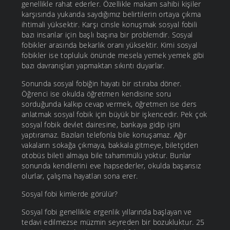
genellikle rahat ederler. Özellikle makam sahibi kişiler
karşısında yukarıda saydığımız belirtilerin ortaya çıkma
ihtimali yüksektir. Karşı cinsle konuşmak sosyal fobili
bazı insanlar için başlı başına bir problemdir. Sosyal
fobikler arasında bekarlık oranı yüksektir. Kimi sosyal
fobikler ise topluluk önünde mesela yemek yemek gibi
bazı davranışları yapmaktan sıkıntı duyarlar.
Sonunda sosyal fobiğin hayatı bir ıstıraba döner.
Öğrenci ise okulda öğretmen kendisine soru
sorduğunda kalkıp cevap vermek, öğretmen ise ders
anlatmak sosyal fobik için büyük bir işkencedir. Pek çok
sosyal fobik devlet dairesine, bankaya gidip işini
yaptıramaz. Bazıları telefonla bile konuşamaz. Ağır
vakaların sokağa çıkmaya, bakkala gitmeye, biletçiden
otobüs bileti almaya bile tahammülü yoktur. Bunlar
sonunda kendilerini eve hapsederler, okulda başarısız
olurlar, çalışma hayatları sona erer.
Sosyal fobi kimlerde görülür?
Sosyal fobi genellikle ergenlik yıllarında başlayan ve
tedavi edilmezse müzmin seyreden bir bozukluktur. 25