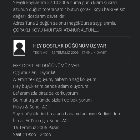
Sevgili köylülerim 27.10.2006 cuma günü kızım şükran
altunun düğün töreni vardır bütün çoraklı köyü halkı ve siz
değerli dostlarım davetlidir.
Adres:Tuna 2 düğün salonu İnegöl/Bursa saygılarımla.
ÇORAKLI KÖYÜ MUHTARI ATANUR ALTUN.....
HEY DOSTLAR DÜĞÜNÜMÜZ VAR
TEKIN ACI
- 12 TEMMUZ 2006 -
ETKINLIK-DAVET
HEY DOSTLAR DÜĞÜNÜMÜZ VAR
Oğlumuz Anıl Diyor ki!
Ailemin tek oğluyum, babamın sağ koluyum
Hey büyüklerim bende adam oluyorum
Laf aramızda biraz da korkuyorum
Bu mutlu günümde sizleri de bekliyorum
Hülya & Soner ACI
Sayın büyüklerim bu arada babamı tanıtıyım.Kediyel den
İsmail ACI’nın oğlu Soner ACI
16 Temmuz 2006 Pazar
Saat : 19:oo - 24:oo