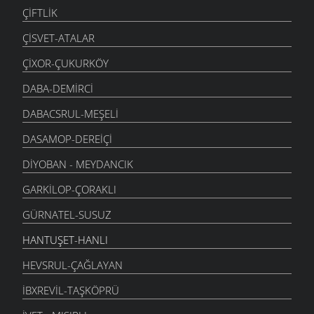
ÇIFTLIK
ÇISVET-ATALAR
ÇIXOR-ÇUKURKÖY
DABA-DEMIRCI
DABACSRUL-MEŞELI
DASAMOP-DEREIÇI
DIYOBAN - MEYDANCIK
GARKILOP-ÇORAKLI
GÜRNATEL-SUSUZ
HANTUŞET-HANLI
HEVSRUL-ÇAĞLAYAN
İBXREVIL-TAŞKÖPRÜ