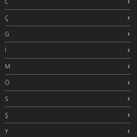
C
Ç
G
İ
M
Ö
S
Ş
Y