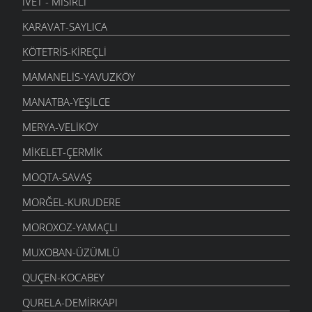
İVET - MISIRLI
KARAVAT-SAYLICA
KÖTETRIS-KIREÇLI
MAMANELIS-YAVUZKÖY
MANATBA-YEŞILCE
MERYA-VELIKÖY
MIKELET-ÇERMIK
MOQTA-SAVAŞ
MORĞEL-KURUDERE
MOROXOZ-YAMAÇLI
MUXOBAN-ÜZÜMLÜ
QUÇEN-KOCABEY
QURELA-DEMIRKAPI