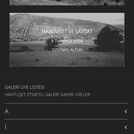
HANTUŞET VE ŞAVŞAT
9 Temmuz 2004
ÖZKEMAL ALTUN
GALERI ÜYE LISTESI
HANTUŞET ETIKETLI GALERI SAHIBI ÜYELER
A
İ