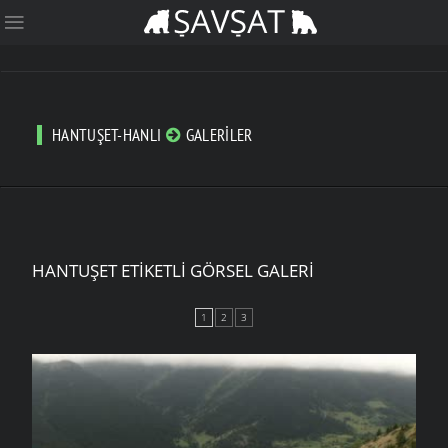
HANTUŞET-HANLI
GALERILER
HANTUŞET ETIKETLI GÖRSEL GALERI
1
2
3