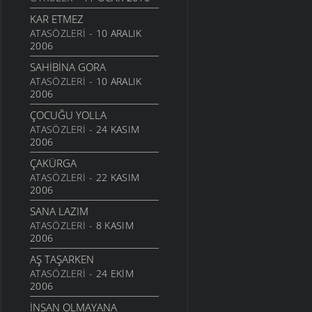
9 TEMMUZ 2007
KAR ETMEZ
AVI GALIYER
ATASÖZLERI
- 10 ARALIK
9 TEMMUZ 2007
2006
YERİNA SAYDIM GETTİ
SAHIBINA GORA
9 TEMMUZ 2007
ATASÖZLERI
- 10 ARALIK
2006
ŞAVŞATLI
9 TEMMUZ 2007
ÇOCUĞU YOLLA
ATASÖZLERI
- 24 KASIM
ŞAVTALİ VELİT AĞA
2006
9 TEMMUZ 2007
ÇAKÜRGA
SULOBANLI VE DENİZ
ATASÖZLERI
- 22 KASIM
9 TEMMUZ 2007
2006
GEMİ
SANA LAZIM
9 TEMMUZ 2007
ATASÖZLERI
- 8 KASIM
2006
NAMAZ
9 TEMMUZ 2007
AŞ TAŞARKEN
ATASÖZLERI
- 24 EKIM
KABI KACAĞI YALAYAN
2006
KÖPEK
9 TEMMUZ 2007
İNSAN OLMAYANA