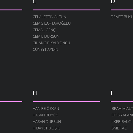
C
D
CELALETTIN ALTUN
DEMET BÜY
CEM SILAHTAROĞLLU
CEMAL GENÇ
CEMIL DURSUN
CIHANGIR KALYONCU
CÜNEYT AYDIN
H
İ
HANIRE ÖZKAN
İBRAHIM AL
HASAN BÜYÜK
İDRIS YALAN
HASAN DURSUN
İLKER BALCI
HIDAYET BILIŞIK
İSMET ACI