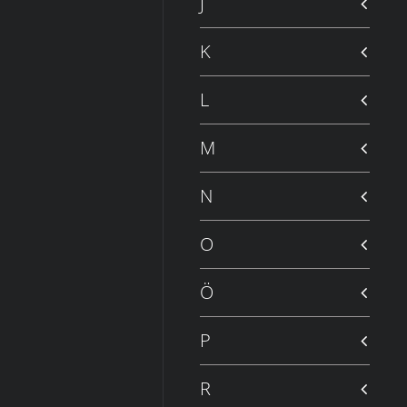
J
K
L
M
N
O
Ö
P
R