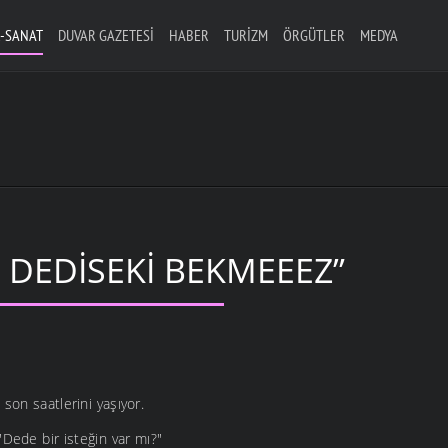
-SANAT
DUVAR GAZETESI
HABER
TURIZM
ÖRGÜTLER
MEDYA
 DEDISEKI BEKMEEEZ”
son saatlerini yaşıyor.
"Dede bir isteğin var mı?"