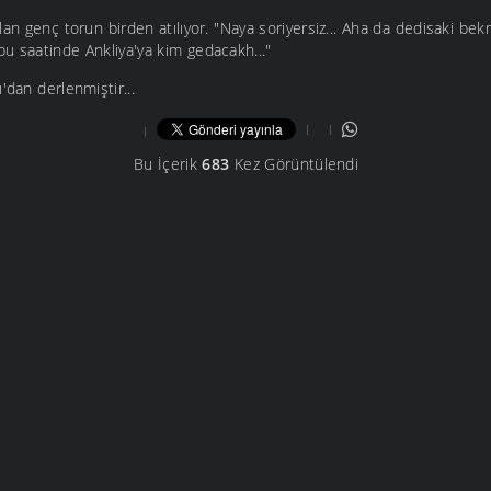
an genç torun birden atılıyor. "Naya soriyersiz... Aha da dedisaki bek
u saatinde Ankliya'ya kim gedacakh..."
'dan derlenmiştir...
Bu İçerik
683
Kez Görüntülendi