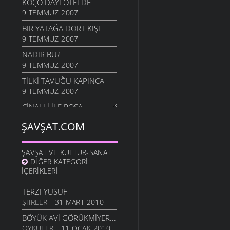
KOÇO DAYI OTELDE
9 TEMMUZ 2007
BIR YATAĞA DÖRT KIŞI
9 TEMMUZ 2007
NADİR BU?
9 TEMMUZ 2007
TILKI TAVUĞU KAPINCA
9 TEMMUZ 2007
CINALLI ILE POŞA
9 TEMMUZ 2007
ŞAVŞAT.COM
LAĞAP TAKMA
9 TEMMUZ 2007
ŞAVŞAT VE KÜLTÜR-SANAT
MEMLEKET HAVASI
DIĞER KATEGORI
9 TEMMUZ 2007
İÇERIKLERI
SULOBANLININ HASTA
TERZI YUSUF
ZİYARETİ
ŞIIRLER
- 31 MART 2010
9 TEMMUZ 2007
BÖYÜK AVI GÖRÜKMIYER...
GAZETE
ÖYKÜLER
- 11 OCAK 2010