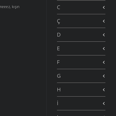
C
meeez, kışın
Ç
D
E
F
G
H
İ