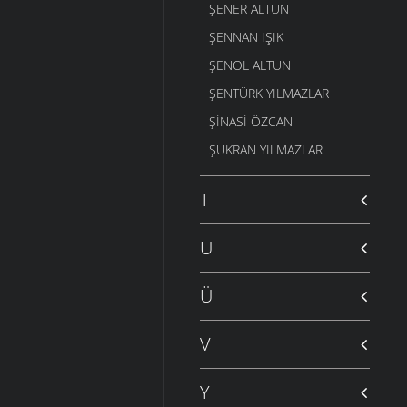
ŞENER ALTUN
ŞENNAN IŞIK
ŞENOL ALTUN
ŞENTÜRK YILMAZLAR
ŞINASI ÖZCAN
ŞÜKRAN YILMAZLAR
T
U
Ü
V
Y