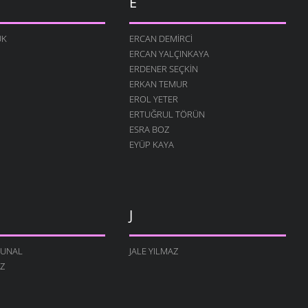
E
ÜK
ERCAN DEMIRCI
ERCAN YALÇINKAYA
ERDENER SEÇKIN
ERKAN TEMUR
EROL YETER
ERTUĞRUL TÖRÜN
ESRA BOZ
EYÜP KAYA
J
TUNAL
JALE YILMAZ
IZ