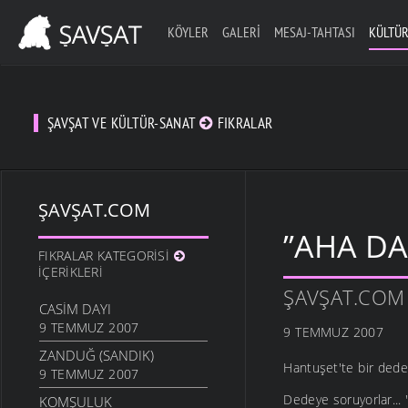
KÖYLER
GALERI
MESAJ-TAHTASI
KÜLTÜR
ŞAVŞAT VE KÜLTÜR-SANAT
FIKRALAR
ŞAVŞAT.COM
”AHA DA
FIKRALAR KATEGORISI
İÇERIKLERI
ŞAVŞAT.COM
CASIM DAYI
9 TEMMUZ 2007
9 TEMMUZ 2007
ZANDUĞ (SANDIK)
Hantuşet'te bir dede 
9 TEMMUZ 2007
Dedeye soruyorlar... 
KOMŞULUK