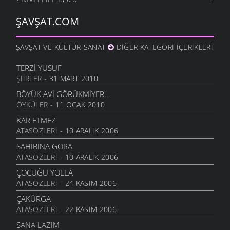
CINALLI ILE POŞA
9 TEMMUZ 2007
ŞAVŞAT.COM
LAĞAP TAKMA
9 TEMMUZ 2007
ŞAVŞAT VE KÜLTÜR-SANAT
DIĞER KATEGORI İÇERIKLERI
MEMLEKET HAVASI
9 TEMMUZ 2007
TERZI YUSUF
ŞIIRLER
- 31 MART 2010
SULOBANLININ HASTA ZİYARETİ
9 TEMMUZ 2007
BÖYÜK AVI GÖRÜKMIYER...
ÖYKÜLER
- 11 OCAK 2010
GAZETE
9 TEMMUZ 2007
KAR ETMEZ
ATASÖZLERI
- 10 ARALIK 2006
AVI GALIYER
9 TEMMUZ 2007
SAHIBINA GORA
ATASÖZLERI
- 10 ARALIK 2006
YERİNA SAYDIM GETTİ
9 TEMMUZ 2007
ÇOCUĞU YOLLA
ATASÖZLERI
- 24 KASIM 2006
ŞAVŞATLI
9 TEMMUZ 2007
ÇAKÜRGA
ATASÖZLERI
- 22 KASIM 2006
ŞAVTALİ VELİT AĞA
9 TEMMUZ 2007
SANA LAZIM