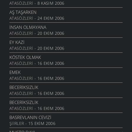
ATASÖZLERI
- 8 KASIM 2006
SULOBANLI VE DENİZ
9 TEMMUZ 2007
AŞ TAŞARKEN
ATASÖZLERI
- 24 EKIM 2006
GEMİ
9 TEMMUZ 2007
İNSAN OLMAYANA
ATASÖZLERI
- 20 EKIM 2006
NAMAZ
9 TEMMUZ 2007
EY KAZI
ATASÖZLERI
- 20 EKIM 2006
KABI KACAĞI YALAYAN KÖPEK
9 TEMMUZ 2007
KÖSTEK OLMAK
ATASÖZLERI
- 16 EKIM 2006
LIĞLAR OLA BEÇ
9 TEMMUZ 2007
EMEK
ATASÖZLERI
- 16 EKIM 2006
OTOBÜS
9 TEMMUZ 2007
BECERIKSIZLIK
ATASÖZLERI
- 16 EKIM 2006
IKI KARDEŞ
9 TEMMUZ 2007
BECERIKSIZLIK
ATASÖZLERI
- 16 EKIM 2006
TEMIZLIK
9 TEMMUZ 2007
BASREVLANIN CEVIZI
ŞIIRLER
- 15 EKIM 2006
FIKRACI
9 TEMMUZ 2007