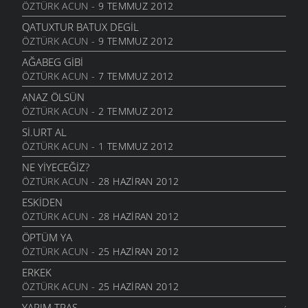
9 TEMMUZ 2007
ÖZTÜRK ACUN
- 9 TEMMUZ 2012
HEM HIZAN
ATASÖZLERI
- 6 EKIM 2006
YEMESİ YOK
QATUXTUR BATUX DEGIL
9 TEMMUZ 2007
ÖZTÜRK ACUN
- 9 TEMMUZ 2012
SIZDE
ATASÖZLERI
- 13 EYLÜL 2006
KAZMANIN SAPI
AĞABEG GIBI
9 TEMMUZ 2007
ÖZTÜRK ACUN
- 7 TEMMUZ 2012
KIZ
ATASÖZLERI
- 12 EYLÜL 2006
BÜYÜYÜNCE GÖRMELİ
ANAZ ÖLSÜN
9 TEMMUZ 2007
ÖZTÜRK ACUN
- 2 TEMMUZ 2012
KAÇKÇA
ATASÖZLERI
- 25 AĞUSTOS 2006
TELEVİZYON
SI.URT AL
9 TEMMUZ 2007
ÖZTÜRK ACUN
- 1 TEMMUZ 2012
QAYIŞA SOR
ATASÖZLERI
- 25 AĞUSTOS 2006
ŞEYTAN
NE YİYECEĞİZ?
9 TEMMUZ 2007
ÖZTÜRK ACUN
- 28 HAZIRAN 2012
BINAN XAM ZANMIŞ
ATASÖZLERI
- 25 AĞUSTOS 2006
BİZİMKİ DE HIRLI DEĞİL
ESKIDEN
9 TEMMUZ 2007
ÖZTÜRK ACUN
- 28 HAZIRAN 2012
KIMIN
ATASÖZLERI
- 25 AĞUSTOS 2006
BU KADAR MI ÖLDÜN?
ÖPTÜM YA
9 TEMMUZ 2007
ÖZTÜRK ACUN
- 25 HAZIRAN 2012
İBDIN ETMA
ATASÖZLERI
- 25 AĞUSTOS 2006
SIĞYADAKI YAYUĞ YAYMA
ERKEK
9 TEMMUZ 2007
ÖZTÜRK ACUN
- 25 HAZIRAN 2012
GOTUNA BAHMIYER
ATASÖZLERI
- 25 AĞUSTOS 2006
SULABANDA KI ÇAMUŞ
YARIM TRAŞ