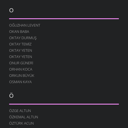
ATASÖZLERI
- 8 ARALIK 2005
O
HASTA
ATASÖZLERI
- 8 ARALIK 2005
OĞUZHAN LEVENT
POXUN
OKAN BABA
ATASÖZLERI
- 8 ARALIK 2005
OKTAY DURMUŞ
EV DANASI
OKTAY TEMIZ
ATASÖZLERI
- 8 ARALIK 2005
OKTAY YETEN
POX YIYAN KARĞA
OKTAY YETEN
ATASÖZLERI
- 8 ARALIK 2005
ONUR GÜNERI
ORHAN KOCA
USTANIN
ORKUN BÜYÜK
ATASÖZLERI
- 8 ARALIK 2005
OSMAN KAYA
SIÇANDAN
ATASÖZLERI
- 8 ARALIK 2005
Ö
TARLADA
ATASÖZLERI
- 8 ARALIK 2005
ÖZGE ALTUN
TAŞ
ÖZKEMAL ALTUN
ATASÖZLERI
- 8 ARALIK 2005
ÖZTÜRK ACUN