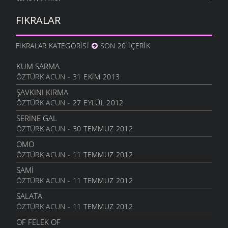
MUSTO DAYI
ŞIIRLER
- 15 EKIM 2006
İSMIN NE?
FIKRALAR
9 TEMMUZ 2007
KATLANMAK
ATASÖZLERI
- 13 EKIM 2006
HOCA
FIKRALAR KATEGORISI
SON 20 İÇERIK
9 TEMMUZ 2007
ÖLÇÜ
ATASÖZLERI
- 13 EKIM 2006
GÖZLÜKLER
KUM SARMA
9 TEMMUZ 2007
ÖZTÜRK ACUN
- 31 EKIM 2013
KAĞIZMAN
ATASÖZLERI
- 13 EKIM 2006
SIĞIYALİ NİNE
ŞAVKINI KIRMA
9 TEMMUZ 2007
ÖZTÜRK ACUN
- 27 EYLÜL 2012
KARGANIN
ATASÖZLERI
- 8 EKIM 2006
DE VER ALA
SERINE GAL
9 TEMMUZ 2007
ÖZTÜRK ACUN
- 30 TEMMUZ 2012
SIÇANDAN DOĞAN
ATASÖZLERI
- 7 EKIM 2006
SAKALIN BAMBI
OMO
9 TEMMUZ 2007
ÖZTÜRK ACUN
- 11 TEMMUZ 2012
URUSUN BEŞ KAPIKI
ATASÖZLERI
- 7 EKIM 2006
SAKALIN BAMBI
SAMI
9 TEMMUZ 2007
ÖZTÜRK ACUN
- 11 TEMMUZ 2012
HARMANA GIREN
ATASÖZLERI
- 7 EKIM 2006
AYI POSTU
SALATA
9 TEMMUZ 2007
ÖZTÜRK ACUN
- 11 TEMMUZ 2012
OTARDIĞIM DANA
ATASÖZLERI
- 7 EKIM 2006
KAYMAKAM
OF FELEK OF