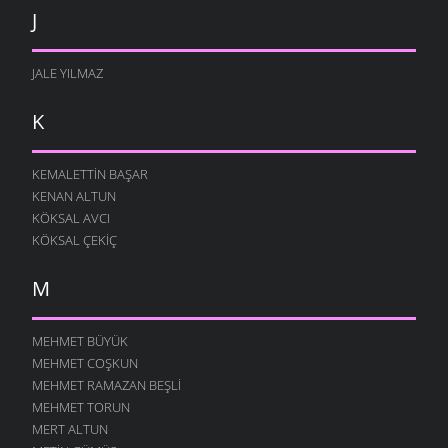
J
JALE YILMAZ
K
KEMALETTIN BAŞAR
KENAN ALTUN
KÖKSAL AVCI
KÖKSAL ÇEKIÇ
M
MEHMET BÜYÜK
MEHMET COŞKUN
MEHMET RAMAZAN BEŞLI
MEHMET TORUN
MERT ALTUN