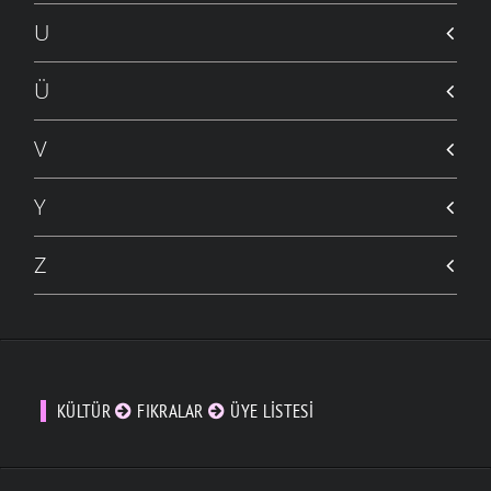
ŞIIRLER
- 10 MART 2006
U
KRAVATI TAKINCA
ANILAR
- 10 MART 2006
Ü
YIL 1973
ANILAR
- 8 MART 2006
V
YAŞARKEN
ŞIIRLER
- 28 ŞUBAT 2006
Y
YAZIK
ÖYKÜLER
- 16 ŞUBAT 2006
Z
NAZLILARIN KÖYÜ
ŞIIRLER
- 15 ŞUBAT 2006
SULAR SOĞUK MU
ÖYKÜLER
- 8 ŞUBAT 2006
ÖZ ANASI
ÖYKÜLER
- 29 OCAK 2006
KÜLTÜR
FIKRALAR
ÜYE LISTESI
SANA ÖZLEMİM
ŞIIRLER
- 27 OCAK 2006