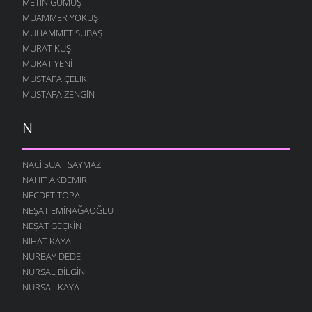
METIN GÜMÜŞ
MUAMMER YOKUŞ
MUHAMMET SUBAŞ
MURAT KUŞ
MURAT YENI
MUSTAFA ÇELIK
MUSTAFA ZENGIN
N
NACI SUAT SAYMAZ
NAHIT AKDEMIR
NECDET TOPAL
NEŞAT EMINAĞAOĞLU
NEŞAT GEÇKIN
NIHAT KAYA
NURBAY DEDE
NURSAL BILGIN
NURSAL KAYA