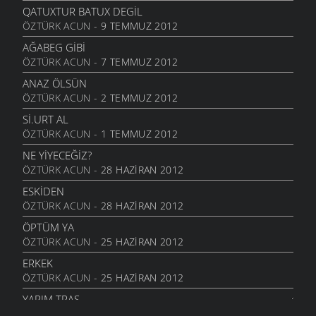
ÖYKÜLER
- 6 KASIM 2006
QATUXTUR BATUX DEGIL
ÖZTÜRK ACUN
- 9 TEMMUZ 2012
BEKÇI OLDUĞ
ÖYKÜLER
- 3 KASIM 2006
AĞABEG GIBI
ÖZTÜRK ACUN
- 7 TEMMUZ 2012
ANNEME
ŞIIRLER
- 1 KASIM 2006
ANAZ ÖLSÜN
ÖZTÜRK ACUN
- 2 TEMMUZ 2012
YABANCIYIM
ŞIIRLER
- 1 KASIM 2006
SI.URT AL
ÖZTÜRK ACUN
- 1 TEMMUZ 2012
DİLENCİYİM
ÖYKÜLER
- 28 EKIM 2006
NE YİYECEĞİZ?
ÖZTÜRK ACUN
- 28 HAZIRAN 2012
BIR PARKIN KURDURDUĞU DÜŞ
ÖYKÜLER
- 6 EKIM 2006
ESKIDEN
ÖZTÜRK ACUN
- 28 HAZIRAN 2012
MAHALLELI KIZ
ŞIIRLER
- 28 EYLÜL 2006
ÖPTÜM YA
ÖZTÜRK ACUN
- 25 HAZIRAN 2012
ÇOCUKLAR AĞLADILAR
ŞIIRLER
- 3 EYLÜL 2006
ERKEK
ÖZTÜRK ACUN
- 25 HAZIRAN 2012
SEN BARİ GİTME OĞUL
ÖYKÜLER
- 17 AĞUSTOS 2006
YARIM TRAŞ
ÖZTÜRK ACUN
- 18 HAZIRAN 2012