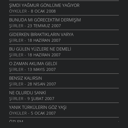
ŞIMDI YAĞMUR GÖNLÜME YAĞIYOR
ÖYKÜLER
- 8 OCAK 2008
BUNUDA MI GÖRECEKTIM DERMIŞIM
ŞIIRLER
- 23 TEMMUZ 2007
GIDERKEN BIRAKTIKLARIN VARYA
ŞIIRLER
- 18 HAZIRAN 2007
BU GÜLEN YÜZLERE NE DEMELI
ŞIIRLER
- 18 HAZIRAN 2007
O ZAMAN AKLIMA GELDI
ŞIIRLER
- 13 MAYIS 2007
BENSIZ KALIRSIN
ŞIIRLER
- 28 NISAN 2007
NE OLURDU SANKI
ŞIIRLER
- 9 ŞUBAT 2007
YANIK TÜRKÜLERIN GÖZ YAŞI
ÖYKÜLER
- 5 OCAK 2007
ÖZLEM
ANILAR
- 16 ARALIK 2006