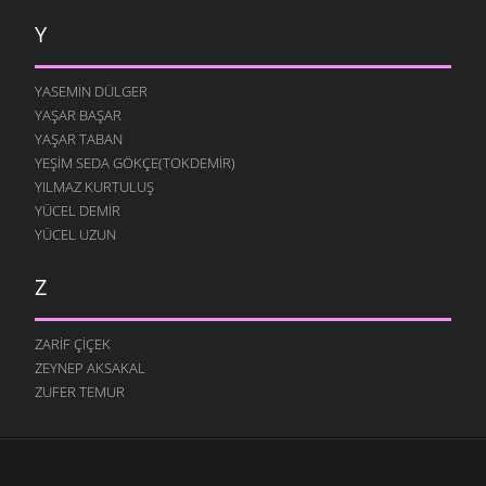
Y
YASEMIN DÜLGER
YAŞAR BAŞAR
YAŞAR TABAN
YEŞIM SEDA GÖKÇE(TOKDEMIR)
YILMAZ KURTULUŞ
YÜCEL DEMIR
YÜCEL UZUN
Z
ZARIF ÇIÇEK
ZEYNEP AKSAKAL
ZUFER TEMUR