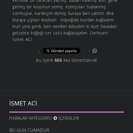
kendide bir taraftan yatmış. Sabah kalkmış kurt gene
gelmiş bir koyunun yemiş. Komşuları toplanmış
sormuşlar. kardeşim demiş buraya ben yattım. Aha
buraya çişkarı koydum . Köpeğide burdan bağladım.
Kurt yine geldi. ben nerden bileydim ki kurt havadan
gelcekte köğeği sırt üstü bağlasaydım. Derleyen :
İsmet ACİ
Bu İçerik
505
Kez Görüntülendi
İSMET ACI
FIKRALAR KATEGORISI
İÇERIKLERI
BU GÜN CUMADUR