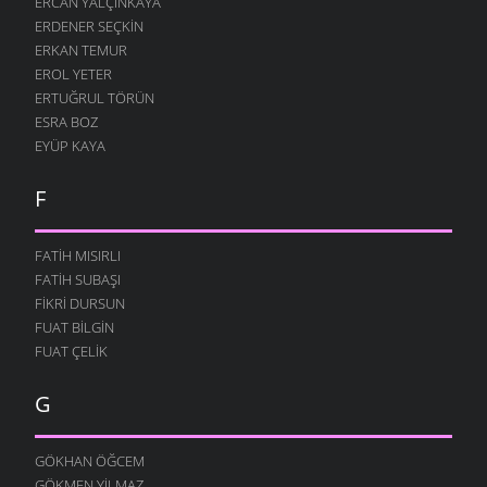
ERCAN YALÇINKAYA
ERDENER SEÇKIN
EVIMIN BACASI TÜTSÜN
ERKAN TEMUR
ÖYKÜLER
- 30 EYLÜL 2004
EROL YETER
BİR KÜÇÜK HİKAYE
ERTUĞRUL TÖRÜN
ÖYKÜLER
- 22 EYLÜL 2004
ESRA BOZ
EYÜP KAYA
F
FATIH MISIRLI
FATIH SUBAŞI
FIKRI DURSUN
FUAT BILGIN
FUAT ÇELIK
G
GÖKHAN ÖĞCEM
GÖKMEN YILMAZ