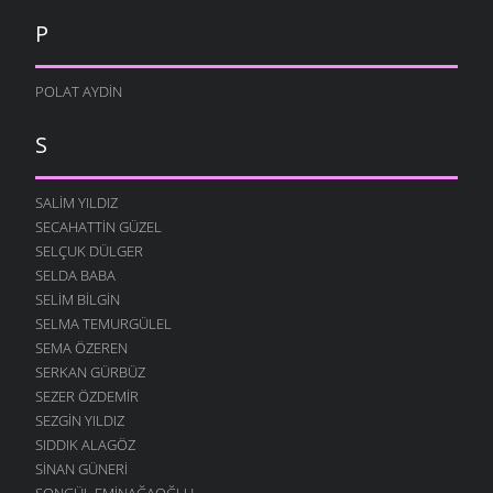
P
POLAT AYDIN
S
SALIM YILDIZ
SECAHATTIN GÜZEL
SELÇUK DÜLGER
SELDA BABA
SELIM BILGIN
SELMA TEMURGÜLEL
SEMA ÖZEREN
SERKAN GÜRBÜZ
SEZER ÖZDEMIR
SEZGIN YILDIZ
SIDDIK ALAGÖZ
SINAN GÜNERI
SONGÜL EMINAĞAOĞLU