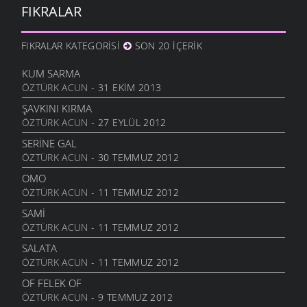
FIKRALAR
ISTANBUL’DA BIR DÜĞÜN
ÖYKÜLER
- 9 ARALIK 2006
FIKRALAR KATEGORISI
SON 20 İÇERIK
SAHI SEN NIYE GITTIN
ÖYKÜLER
- 8 ARALIK 2006
KUM SARMA
ÖZTÜRK ACUN
- 31 EKIM 2013
HAVA SOĞUK
ŞIIRLER
- 29 KASIM 2006
ŞAVKINI KIRMA
ÖZTÜRK ACUN
- 27 EYLÜL 2012
DÜŞER
ŞIIRLER
- 18 KASIM 2006
SERINE GAL
ÖZTÜRK ACUN
- 30 TEMMUZ 2012
SEV KÖYÜNÜ
ŞIIRLER
- 18 KASIM 2006
OMO
ÖZTÜRK ACUN
- 11 TEMMUZ 2012
BULUTLAR SIRA SIRA
ÖYKÜLER
- 13 KASIM 2006
SAMI
ÖZTÜRK ACUN
- 11 TEMMUZ 2012
MINI MINNACIK ÖYKÜ
ÖYKÜLER
- 13 KASIM 2006
SALATA
ÖZTÜRK ACUN
- 11 TEMMUZ 2012
YIL YORGUNU
ÖYKÜLER
- 8 KASIM 2006
OF FELEK OF
ÖZTÜRK ACUN
- 9 TEMMUZ 2012
ŞIPIZINNI