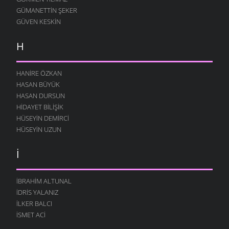
GÜMANETTIN ŞEKER
GÜVEN KESKIN
H
HANIRE ÖZKAN
HASAN BÜYÜK
HASAN DURSUN
HIDAYET BILIŞIK
HÜSEYIN DEMIRCI
HÜSEYIN UZUN
İ
İBRAHIM ALTUNAL
İDRIS YALANIZ
İLKER BALCI
İSMET ACI