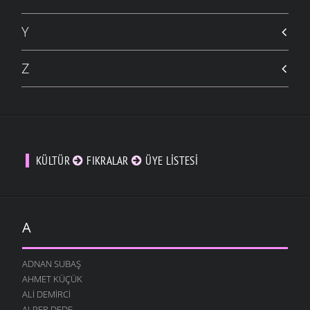
Y
Z
KÜLTÜR
FIKRALAR
ÜYE LISTESI
A
ADNAN SUBAŞ
AHMET KÜÇÜK
ALI DEMIRCI
ALPER DEDE