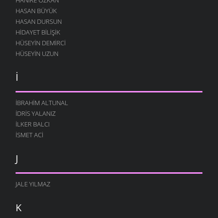
HASAN BÜYÜK
HASAN DURSUN
HIDAYET BILIŞIK
HÜSEYIN DEMIRCI
HÜSEYIN UZUN
İ
İBRAHIM ALTUNAL
İDRIS YALANIZ
İLKER BALCI
İSMET ACI
J
JALE YILMAZ
K