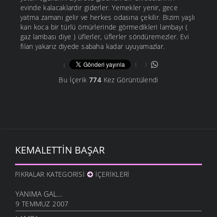
evinde kalacaklardır giderler. Yemekler yenir, gece
yatma zamanı gelir ve herkes odasına çekilir. Bizim yaşlı
karı koca bir türlü ömürlerinde görmedikleri lambayı (
gaz lambası diye ) üflerler, üflerler söndüremezler. Evi
filan yakarız diyede sabaha kadar uyuyamazlar.
Bu İçerik
774
Kez Görüntülendi
KEMALETTIN BAŞAR
FIKRALAR KATEGORISI
İÇERIKLERI
YANIMA GAL…
9 TEMMUZ 2007