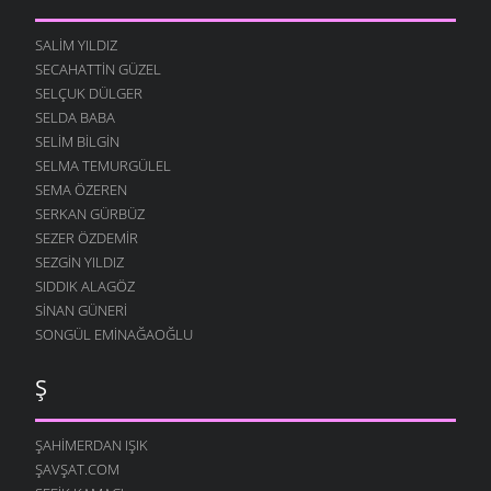
SALIM YILDIZ
SECAHATTIN GÜZEL
SELÇUK DÜLGER
SELDA BABA
SELIM BILGIN
SELMA TEMURGÜLEL
SEMA ÖZEREN
SERKAN GÜRBÜZ
SEZER ÖZDEMIR
SEZGIN YILDIZ
SIDDIK ALAGÖZ
SINAN GÜNERI
SONGÜL EMINAĞAOĞLU
Ş
ŞAHIMERDAN IŞIK
ŞAVŞAT.COM