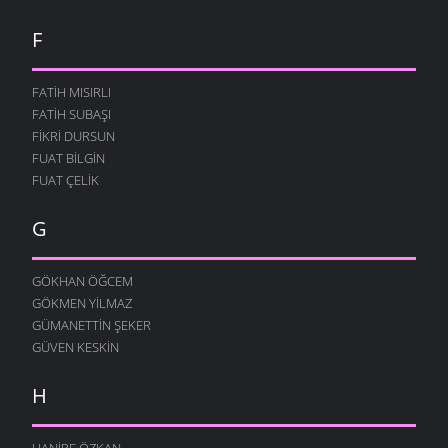
F
FATIH MISIRLI
FATIH SUBAŞI
FIKRI DURSUN
FUAT BILGIN
FUAT ÇELIK
G
GÖKHAN ÖĞCEM
GÖKMEN YILMAZ
GÜMANETTIN ŞEKER
GÜVEN KESKIN
H
HANIRE ÖZKAN