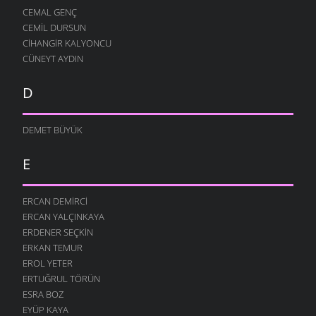
CEMAL GENÇ
CEMIL DURSUN
CIHANGIR KALYONCU
CÜNEYT AYDIN
D
DEMET BÜYÜK
E
ERCAN DEMIRCI
ERCAN YALÇINKAYA
ERDENER SEÇKIN
ERKAN TEMUR
EROL YETER
ERTUĞRUL TÖRÜN
ESRA BOZ
EYÜP KAYA