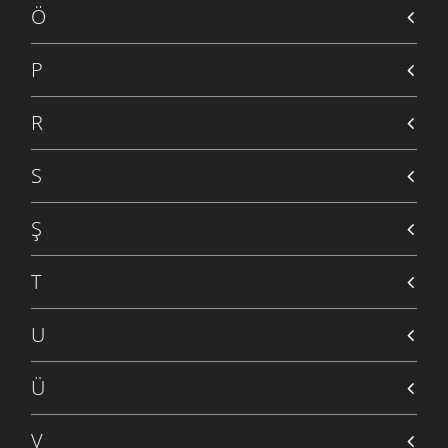
Ö
P
R
S
Ş
T
U
Ü
V