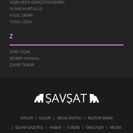
YEŞIM SEDA GÖKÇE(TOKDEMIR)
YILMAZ KURTULUŞ
YÜCEL DEMIR
YÜCEL UZUN
Z
ZARIF ÇIÇEK
ZEYNEP AKSAKAL
ZUFER TEMUR
KÖYLER
GALERI
MESAJ-TAHTASI
KÜLTÜR-SANAT
DUVAR GAZETESI
HABER
TURIZM
ÖRGÜTLER
MEDYA