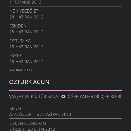
1 TEMMUZ 2012
NE YİYECEĞİZ?
28 HAZIRAN 2012
ESKIDEN
28 HAZIRAN 2012
ÖPTÜM YA
25 HAZIRAN 2012
ERKEK
25 HAZIRAN 2012
YARIM TRAŞ
18 HAZIRAN 2012
ÖZTÜRK ACUN
TIRINKLI
14 HAZIRAN 2012
ŞAVŞAT VE KÜLTÜR-SANAT
DIĞER KATEGORI İÇERIKLERI
ENIŞTE
12 HAZIRAN 2012
KEDEL
ATASÖZLERI
- 22 HAZIRAN 2013
KIX
12 HAZIRAN 2012
GEÇEN GÜNLERIM
ŞIIRLER
- 20 EKIM 2012
OLA O ÖNDE GELEN SEN MIYDIN