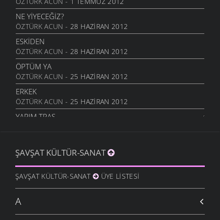
ÖZTÜRK ACUN
- 1 TEMMUZ 2012
NE YİYECEĞİZ?
ÖZTÜRK ACUN
- 28 HAZIRAN 2012
ESKIDEN
ÖZTÜRK ACUN
- 28 HAZIRAN 2012
ÖPTÜM YA
ÖZTÜRK ACUN
- 25 HAZIRAN 2012
ERKEK
ÖZTÜRK ACUN
- 25 HAZIRAN 2012
YARIM TRAŞ
ÖZTÜRK ACUN
- 18 HAZIRAN 2012
TIRINKLI
ŞAVŞAT KÜLTÜR-SANAT
ÖZTÜRK ACUN
- 14 HAZIRAN 2012
ENIŞTE
ŞAVŞAT KÜLTÜR-SANAT
ÜYE LISTESI
ÖZTÜRK ACUN
- 12 HAZIRAN 2012
KIX
A
ÖZTÜRK ACUN
- 12 HAZIRAN 2012
OLA O ÖNDE GELEN SEN MIYDIN