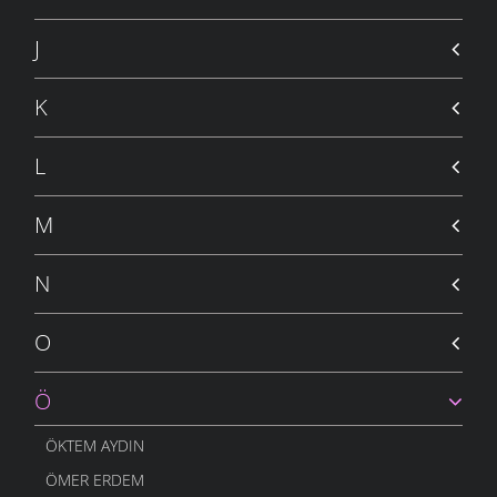
J
K
L
M
N
O
Ö
ÖKTEM AYDIN
ÖMER ERDEM