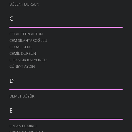
BÜLENT DURSUN
C
CELALETTIN ALTUN
CEM SILAHTAROĞLLU
CEMAL GENÇ
CEMIL DURSUN
CIHANGIR KALYONCU
CÜNEYT AYDIN
D
DEMET BÜYÜK
E
ERCAN DEMIRCI