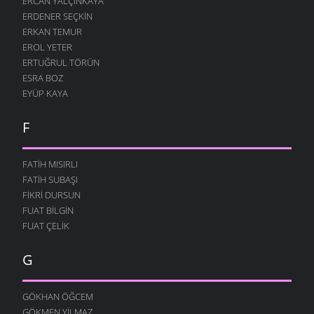
ERCAN YALÇINKAYA
ERDENER SEÇKIN
ERKAN TEMUR
EROL YETER
ERTUĞRUL TÖRÜN
ESRA BOZ
EYÜP KAYA
F
FATIH MISIRLI
FATIH SUBAŞI
FIKRI DURSUN
FUAT BILGIN
FUAT ÇELIK
G
GÖKHAN ÖĞCEM
GÖKMEN YILMAZ