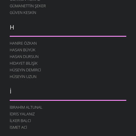
GÜMANETTIN ŞEKER
GÜVEN KESKIN
H
HANIRE ÖZKAN
HASAN BÜYÜK
HASAN DURSUN
HIDAYET BILIŞIK
HÜSEYIN DEMIRCI
HÜSEYIN UZUN
İ
İBRAHIM ALTUNAL
İDRIS YALANIZ
İLKER BALCI
İSMET ACI