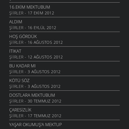
3 HAZIRAN 2012
16.EKIM MEKTUBUM
ŞIIRLER
- 17 EKIM 2012
AĞA EMI DEMIYACAM
2 HAZIRAN 2012
ALDIM
ŞIIRLER
- 16 EYLÜL 2012
ÖZTÜRK ACUN’DAN
2 HAZIRAN 2012
HOŞ GÖRDÜK
ŞIIRLER
- 16 AĞUSTOS 2012
PARDON
1 HAZIRAN 2012
İTIKAT
ŞIIRLER
- 12 AĞUSTOS 2012
KUYRUK YAĞI
26 MAYIS 2012
BU KADAR MI
ŞIIRLER
- 3 AĞUSTOS 2012
İT TIRMANİYER
26 MAYIS 2012
KÖTÜ SÖZ
ŞIIRLER
- 3 AĞUSTOS 2012
KUŞLUK
9 TEMMUZ 2007
DOSTLARA MEKTUBUM
ŞIIRLER
- 30 TEMMUZ 2012
ÇARESIZLIK
ŞIIRLER
- 17 TEMMUZ 2012
YAŞAR OKUMUŞ’A MEKTUP