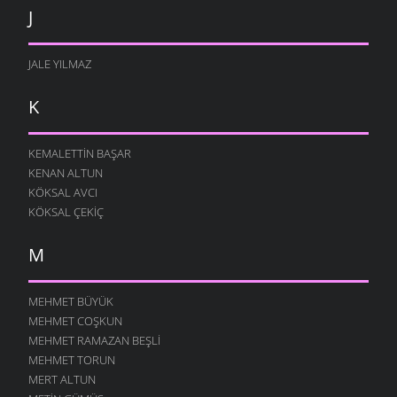
J
JALE YILMAZ
K
KEMALETTIN BAŞAR
KENAN ALTUN
KÖKSAL AVCI
KÖKSAL ÇEKIÇ
M
MEHMET BÜYÜK
MEHMET COŞKUN
MEHMET RAMAZAN BEŞLI
MEHMET TORUN
MERT ALTUN