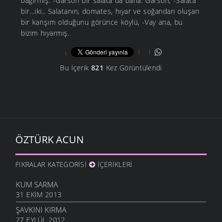
bağırmış. -Garson bir salata da bana. Garson, -Salata
bir…iki.. Salatanın, domates, hıyar ve soğandan oluşan
bir karışım olduğunu görünce köylü, -Vay ana, bu
bizim hıyarmış.
Bu İçerik
821
Kez Görüntülendi
ÖZTÜRK ACUN
FIKRALAR KATEGORISI
İÇERIKLERI
KUM SARMA
31 EKIM 2013
ŞAVKINI KIRMA
27 EYLÜL 2012