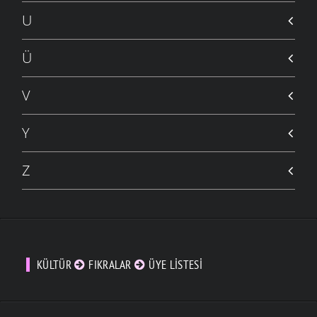
U
Ü
V
Y
Z
KÜLTÜR
FIKRALAR
ÜYE LISTESI