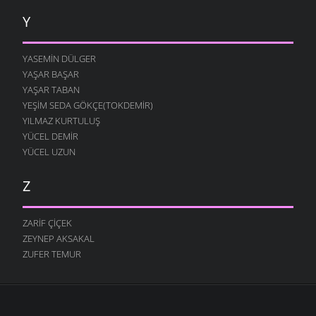
Y
YASEMIN DÜLGER
YAŞAR BAŞAR
YAŞAR TABAN
YEŞIM SEDA GÖKÇE(TOKDEMIR)
YILMAZ KURTULUŞ
YÜCEL DEMIR
YÜCEL UZUN
Z
ZARIF ÇIÇEK
ZEYNEP AKSAKAL
ZUFER TEMUR