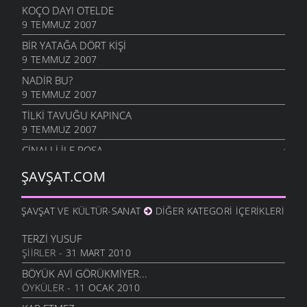
KOÇO DAYI OTELDE
9 TEMMUZ 2007
BIR YATAĞA DÖRT KIŞI
9 TEMMUZ 2007
NADİR BU?
9 TEMMUZ 2007
TILKI TAVUĞU KAPINCA
9 TEMMUZ 2007
CINALLI ILE POŞA
9 TEMMUZ 2007
ŞAVŞAT.COM
LAĞAP TAKMA
9 TEMMUZ 2007
ŞAVŞAT VE KÜLTÜR-SANAT
DIĞER KATEGORI İÇERIKLERI
MEMLEKET HAVASI
9 TEMMUZ 2007
TERZI YUSUF
ŞIIRLER
- 31 MART 2010
SULOBANLININ HASTA ZİYARETİ
9 TEMMUZ 2007
BÖYÜK AVI GÖRÜKMIYER...
ÖYKÜLER
- 11 OCAK 2010
GAZETE
9 TEMMUZ 2007