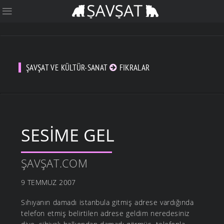
ŞAVŞAT VE KÜLTÜR-SANAT
FIKRALAR
SESIME GEL
ŞAVŞAT.COM
9 TEMMUZ 2007
Sıhıyanın damadı istanbula gitmiş adrese vardığında
telefon etmiş belirtilen adrese geldim neredesiniz