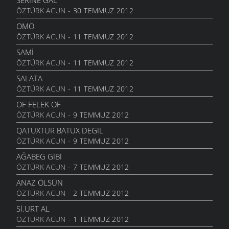
SERINE GAL
9 TEMMUZ 2007
ÖZTÜRK ACUN
- 30 TEMMUZ 2012
SIÇANDAN DOĞAN
ATASÖZLERI
- 7 EKIM 2006
SAKALIN BAMBI
OMO
9 TEMMUZ 2007
ÖZTÜRK ACUN
- 11 TEMMUZ 2012
URUSUN BEŞ KAPIKI
ATASÖZLERI
- 7 EKIM 2006
SAKALIN BAMBI
SAMI
9 TEMMUZ 2007
ÖZTÜRK ACUN
- 11 TEMMUZ 2012
HARMANA GIREN
ATASÖZLERI
- 7 EKIM 2006
AYI POSTU
SALATA
9 TEMMUZ 2007
ÖZTÜRK ACUN
- 11 TEMMUZ 2012
OTARDIĞIM DANA
ATASÖZLERI
- 7 EKIM 2006
KAYMAKAM
OF FELEK OF
9 TEMMUZ 2007
ÖZTÜRK ACUN
- 9 TEMMUZ 2012
HEM HIZAN
ATASÖZLERI
- 6 EKIM 2006
YEMESİ YOK
QATUXTUR BATUX DEGIL
9 TEMMUZ 2007
ÖZTÜRK ACUN
- 9 TEMMUZ 2012
SIZDE
ATASÖZLERI
- 13 EYLÜL 2006
KAZMANIN SAPI
AĞABEG GIBI
9 TEMMUZ 2007
ÖZTÜRK ACUN
- 7 TEMMUZ 2012
KIZ
ATASÖZLERI
- 12 EYLÜL 2006
BÜYÜYÜNCE GÖRMELİ
ANAZ ÖLSÜN
9 TEMMUZ 2007
ÖZTÜRK ACUN
- 2 TEMMUZ 2012
KAÇKÇA
ATASÖZLERI
- 25 AĞUSTOS 2006
TELEVİZYON
SI.URT AL
9 TEMMUZ 2007
ÖZTÜRK ACUN
- 1 TEMMUZ 2012
QAYIŞA SOR