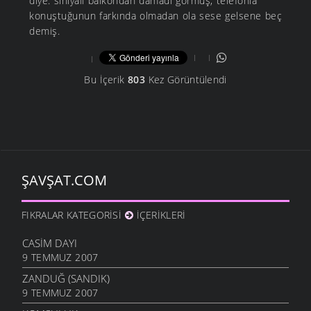
diye. sihiyalı balkondan damadı görmüş, telefonla
konuştuğunun farkında olmadan ola sese gelsene beç
demiş.
Bu İçerik
803
Kez Görüntülendi
ŞAVŞAT.COM
FIKRALAR KATEGORISI
İÇERIKLERI
CASIM DAYI
9 TEMMUZ 2007
ZANDUĞ (SANDIK)
9 TEMMUZ 2007