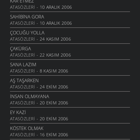
KAR ETMEZ
ATASÖZLERI
- 10 ARALIK 2006
AVI GALIYER
9 TEMMUZ 2007
SAHIBINA GORA
ATASÖZLERI
- 10 ARALIK 2006
YERİNA SAYDIM GETTİ
9 TEMMUZ 2007
ÇOCUĞU YOLLA
ATASÖZLERI
- 24 KASIM 2006
ŞAVŞATLI
9 TEMMUZ 2007
ÇAKÜRGA
ATASÖZLERI
- 22 KASIM 2006
ŞAVTALİ VELİT AĞA
9 TEMMUZ 2007
SANA LAZIM
ATASÖZLERI
- 8 KASIM 2006
SULOBANLI VE DENİZ
9 TEMMUZ 2007
AŞ TAŞARKEN
ATASÖZLERI
- 24 EKIM 2006
GEMİ
9 TEMMUZ 2007
İNSAN OLMAYANA
ATASÖZLERI
- 20 EKIM 2006
NAMAZ
9 TEMMUZ 2007
EY KAZI
ATASÖZLERI
- 20 EKIM 2006
KABI KACAĞI YALAYAN KÖPEK
9 TEMMUZ 2007
KÖSTEK OLMAK
ATASÖZLERI
- 16 EKIM 2006
LIĞLAR OLA BEÇ