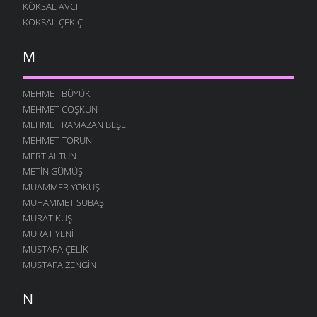
KÖKSAL AVCI
ATASÖZLERI
- 8 ARALIK 2005
KÖKSAL ÇEKIÇ
SIXIYALILAR
ATASÖZLERI
- 8 ARALIK 2005
M
DANIEL
ATASÖZLERI
- 8 ARALIK 2005
MEHMET BÜYÜK
OSURUK
MEHMET COŞKUN
ATASÖZLERI
- 8 ARALIK 2005
MEHMET RAMAZAN BEŞLI
KIM
MEHMET TORUN
ATASÖZLERI
- 8 ARALIK 2005
MERT ALTUN
METIN GÜMÜŞ
UZUN
MUAMMER YOKUŞ
ATASÖZLERI
- 8 ARALIK 2005
MUHAMMET SUBAŞ
IHTIYAR
MURAT KUŞ
ATASÖZLERI
- 8 ARALIK 2005
MURAT YENI
RICA
MUSTAFA ÇELIK
ATASÖZLERI
- 8 ARALIK 2005
MUSTAFA ZENGIN
YÜZ
N
ATASÖZLERI
- 8 ARALIK 2005