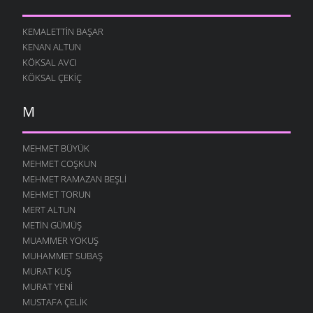
HERS GALUR
ATASÖZLERI
- 8 ARALIK 2005
KEMALETTIN BAŞAR
KENAN ALTUN
TEREKTEN
KÖKSAL AVCI
ATASÖZLERI
- 8 ARALIK 2005
KÖKSAL ÇEKIÇ
SIXIYALILAR
ATASÖZLERI
- 8 ARALIK 2005
M
DANIEL
ATASÖZLERI
- 8 ARALIK 2005
MEHMET BÜYÜK
OSURUK
MEHMET COŞKUN
ATASÖZLERI
- 8 ARALIK 2005
MEHMET RAMAZAN BEŞLI
KIM
MEHMET TORUN
ATASÖZLERI
- 8 ARALIK 2005
MERT ALTUN
METIN GÜMÜŞ
UZUN
MUAMMER YOKUŞ
ATASÖZLERI
- 8 ARALIK 2005
MUHAMMET SUBAŞ
IHTIYAR
MURAT KUŞ
ATASÖZLERI
- 8 ARALIK 2005
MURAT YENI
RICA
MUSTAFA ÇELIK