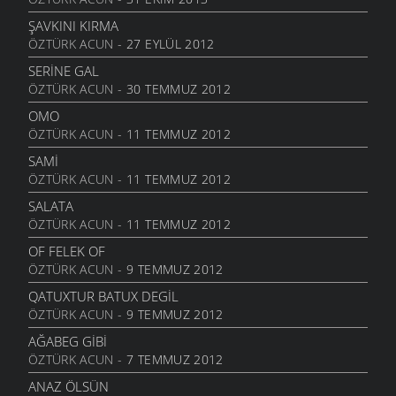
KAĞIZMAN
ATASÖZLERI
- 13 EKIM 2006
SIĞIYALİ NİNE
ŞAVKINI KIRMA
9 TEMMUZ 2007
ÖZTÜRK ACUN
- 27 EYLÜL 2012
KARGANIN
ATASÖZLERI
- 8 EKIM 2006
DE VER ALA
SERINE GAL
9 TEMMUZ 2007
ÖZTÜRK ACUN
- 30 TEMMUZ 2012
SIÇANDAN DOĞAN
ATASÖZLERI
- 7 EKIM 2006
SAKALIN BAMBI
OMO
9 TEMMUZ 2007
ÖZTÜRK ACUN
- 11 TEMMUZ 2012
URUSUN BEŞ KAPIKI
ATASÖZLERI
- 7 EKIM 2006
SAKALIN BAMBI
SAMI
9 TEMMUZ 2007
ÖZTÜRK ACUN
- 11 TEMMUZ 2012
HARMANA GIREN
ATASÖZLERI
- 7 EKIM 2006
AYI POSTU
SALATA
9 TEMMUZ 2007
ÖZTÜRK ACUN
- 11 TEMMUZ 2012
OTARDIĞIM DANA
ATASÖZLERI
- 7 EKIM 2006
KAYMAKAM
OF FELEK OF
9 TEMMUZ 2007
ÖZTÜRK ACUN
- 9 TEMMUZ 2012
HEM HIZAN
ATASÖZLERI
- 6 EKIM 2006
YEMESİ YOK
QATUXTUR BATUX DEGIL
9 TEMMUZ 2007
ÖZTÜRK ACUN
- 9 TEMMUZ 2012
SIZDE
ATASÖZLERI
- 13 EYLÜL 2006
KAZMANIN SAPI
AĞABEG GIBI
9 TEMMUZ 2007
ÖZTÜRK ACUN
- 7 TEMMUZ 2012
KIZ
ATASÖZLERI
- 12 EYLÜL 2006
BÜYÜYÜNCE GÖRMELİ
ANAZ ÖLSÜN