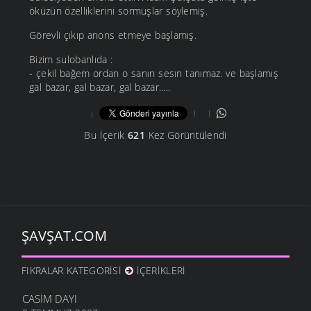
öküzün özelliklerini sormuşlar söylemiş.
Görevli çıkıp anons etmeye başlamış.
Bizim sulobanlıda :
- çekil bağem ordan o sanın sesın tanımaz. ve başlamış
gal bazar, gal bazar, gal bazar.....
Bu İçerik
621
Kez Görüntülendi
ŞAVŞAT.COM
FIKRALAR KATEGORISI
İÇERIKLERI
CASIM DAYI