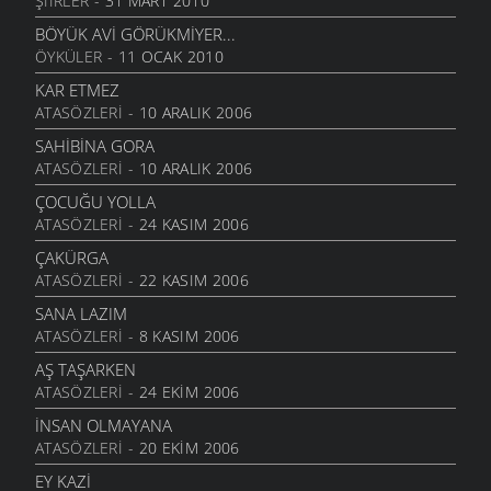
ŞIIRLER
- 31 MART 2010
SULOBANLININ HASTA ZİYARETİ
9 TEMMUZ 2007
BÖYÜK AVI GÖRÜKMIYER...
ÖYKÜLER
- 11 OCAK 2010
GAZETE
9 TEMMUZ 2007
KAR ETMEZ
ATASÖZLERI
- 10 ARALIK 2006
AVI GALIYER
9 TEMMUZ 2007
SAHIBINA GORA
ATASÖZLERI
- 10 ARALIK 2006
YERİNA SAYDIM GETTİ
9 TEMMUZ 2007
ÇOCUĞU YOLLA
ATASÖZLERI
- 24 KASIM 2006
ŞAVŞATLI
9 TEMMUZ 2007
ÇAKÜRGA
ATASÖZLERI
- 22 KASIM 2006
ŞAVTALİ VELİT AĞA
9 TEMMUZ 2007
SANA LAZIM
ATASÖZLERI
- 8 KASIM 2006
SULOBANLI VE DENİZ
9 TEMMUZ 2007
AŞ TAŞARKEN
ATASÖZLERI
- 24 EKIM 2006
GEMİ
9 TEMMUZ 2007
İNSAN OLMAYANA
ATASÖZLERI
- 20 EKIM 2006
NAMAZ
9 TEMMUZ 2007
EY KAZI