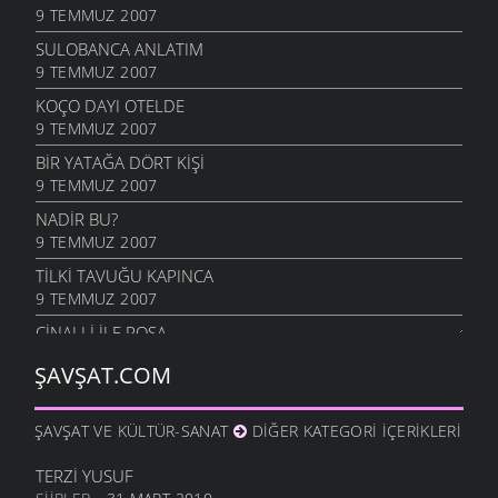
9 TEMMUZ 2007
SULOBANCA ANLATIM
9 TEMMUZ 2007
KOÇO DAYI OTELDE
9 TEMMUZ 2007
BIR YATAĞA DÖRT KIŞI
9 TEMMUZ 2007
NADİR BU?
9 TEMMUZ 2007
TILKI TAVUĞU KAPINCA
9 TEMMUZ 2007
CINALLI ILE POŞA
9 TEMMUZ 2007
ŞAVŞAT.COM
LAĞAP TAKMA
9 TEMMUZ 2007
ŞAVŞAT VE KÜLTÜR-SANAT
DIĞER KATEGORI İÇERIKLERI
MEMLEKET HAVASI
9 TEMMUZ 2007
TERZI YUSUF