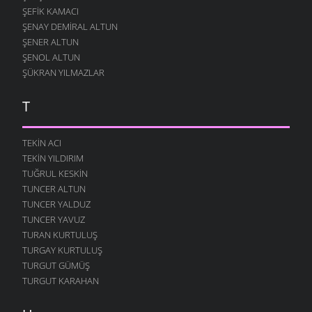
NAY
ŞEFIK KAMACI
ATASÖZLERI
- 6 ARALIK 2005
ŞENAY DEMIRAL ALTUN
ŞENER ALTUN
AĞLAYANA
ŞENOL ALTUN
ATASÖZLERI
- 6 ARALIK 2005
ŞÜKRAN YILMAZLAR
PEYNIR
ATASÖZLERI
- 6 ARALIK 2005
T
FUKARAYA
ATASÖZLERI
- 6 ARALIK 2005
TEKIN ACI
EV YIKANIN
TEKIN YILDIRIM
ATASÖZLERI
- 6 ARALIK 2005
TUĞRUL KESKIN
ELLERIN YAĞI
TUNCER ALTUN
ATASÖZLERI
- 6 ARALIK 2005
TUNCER YALDUZ
TUNCER YAVUZ
ELDEN GELEN
TURAN KURTULUŞ
ATASÖZLERI
- 6 ARALIK 2005
TURGAY KURTULUŞ
BÜYÜGÜNUN
TURGUT GÜMÜŞ
ATASÖZLERI
- 6 ARALIK 2005
TURGUT KARAHAN
BIR UYUZLU DANA
ATASÖZLERI
- 6 ARALIK 2005