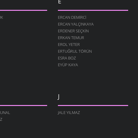
E
ÜK
ERCAN DEMIRCI
ERCAN YALÇINKAYA
ERDENER SEÇKIN
ERKAN TEMUR
EROL YETER
ERTUĞRUL TÖRÜN
ESRA BOZ
EYÜP KAYA
J
TUNAL
JALE YILMAZ
IZ