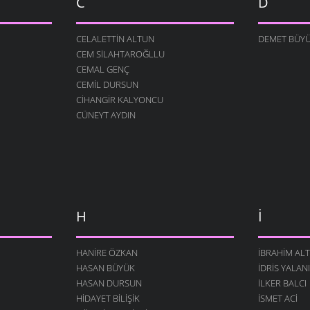
C
D
CELALETTIN ALTUN
DEMET BÜY
CEM SILAHTAROĞLLU
CEMAL GENÇ
CEMIL DURSUN
CIHANGIR KALYONCU
CÜNEYT AYDIN
H
İ
HANIRE ÖZKAN
İBRAHIM AL
HASAN BÜYÜK
İDRIS YALAN
HASAN DURSUN
İLKER BALCI
HIDAYET BILIŞIK
İSMET ACI