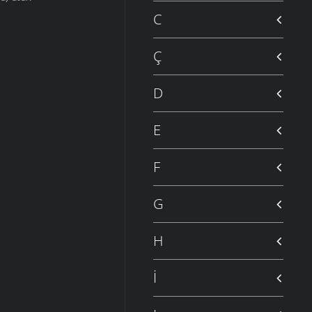
C
Ç
D
E
F
G
H
İ