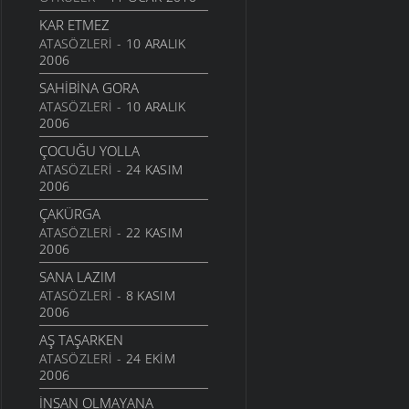
9 TEMMUZ 2007
KAR ETMEZ
AVI GALIYER
ATASÖZLERI
- 10 ARALIK
9 TEMMUZ 2007
2006
YERİNA SAYDIM GETTİ
SAHIBINA GORA
9 TEMMUZ 2007
ATASÖZLERI
- 10 ARALIK
2006
ŞAVŞATLI
9 TEMMUZ 2007
ÇOCUĞU YOLLA
ATASÖZLERI
- 24 KASIM
ŞAVTALİ VELİT AĞA
2006
9 TEMMUZ 2007
ÇAKÜRGA
SULOBANLI VE DENİZ
ATASÖZLERI
- 22 KASIM
9 TEMMUZ 2007
2006
GEMİ
SANA LAZIM
9 TEMMUZ 2007
ATASÖZLERI
- 8 KASIM
2006
NAMAZ
9 TEMMUZ 2007
AŞ TAŞARKEN
ATASÖZLERI
- 24 EKIM
KABI KACAĞI YALAYAN
2006
KÖPEK
9 TEMMUZ 2007
İNSAN OLMAYANA