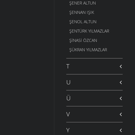
ŞENER ALTUN
ŞENNAN IŞIK
ŞENOL ALTUN
ŞENTÜRK YILMAZLAR
ŞINASI ÖZCAN
ŞÜKRAN YILMAZLAR
T
U
Ü
V
Y