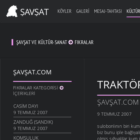
KÖYLER
GALERI
MESAJ-TAHTASI
KÜLTÜR
ŞAVŞAT VE KÜLTÜR-SANAT
FIKRALAR
ŞAVŞAT.COM
TRAKTÖ
FIKRALAR KATEGORISI
İÇERIKLERI
ŞAVŞAT.COM
CASIM DAYI
9 TEMMUZ 2007
9 TEMMUZ 2007
ZANDUĞ (SANDIK)
sulobonlının biri ku
9 TEMMUZ 2007
biz bunu iple bağlıy
KOMŞULUK
olmiş sığıyalilar kum