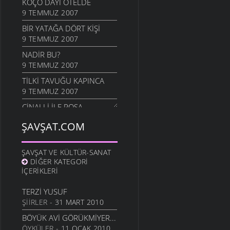
KOÇO DAYI OTELDE
9 TEMMUZ 2007
BIR YATAĞA DÖRT KIŞI
9 TEMMUZ 2007
NADİR BU?
9 TEMMUZ 2007
TILKI TAVUĞU KAPINCA
9 TEMMUZ 2007
CINALLI ILE POŞA
9 TEMMUZ 2007
ŞAVŞAT.COM
LAĞAP TAKMA
9 TEMMUZ 2007
ŞAVŞAT VE KÜLTÜR-SANAT
MEMLEKET HAVASI
DIĞER KATEGORI
9 TEMMUZ 2007
İÇERIKLERI
SULOBANLININ HASTA
TERZI YUSUF
ZİYARETİ
ŞIIRLER
- 31 MART 2010
9 TEMMUZ 2007
BÖYÜK AVI GÖRÜKMIYER...
GAZETE
ÖYKÜLER
- 11 OCAK 2010