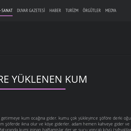
-SANAT
DUVAR GAZETESI
HABER
TURIZM
ÖRGÜTLER
MEDYA
RE YÜKLENEN KUM
m getirmeye kum ocağına gider. kumu çok yükleyince şöföre derki oğ
alım şöferde ikna olur ve köye giderler. adam hemen kahveye gider ve
 ğaturanda kumi ipinan bağlamişlar der ve suçu yoncalı köyü (sığıyalilar