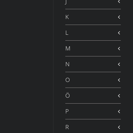
J
K
L
M
N
O
Ö
P
R