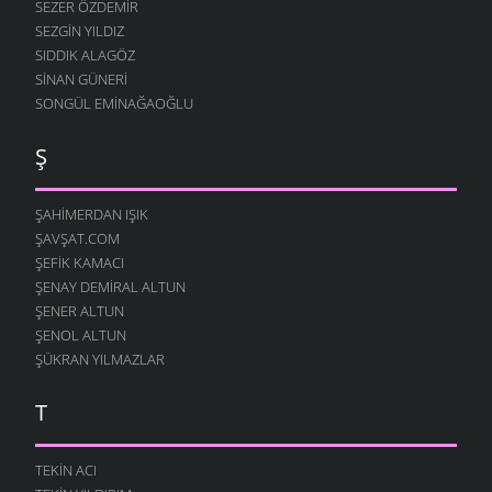
SEZER ÖZDEMIR
SEZGIN YILDIZ
SIDDIK ALAGÖZ
SINAN GÜNERI
SONGÜL EMINAĞAOĞLU
Ş
ŞAHIMERDAN IŞIK
ŞAVŞAT.COM
ŞEFIK KAMACI
ŞENAY DEMIRAL ALTUN
ŞENER ALTUN
ŞENOL ALTUN
ŞÜKRAN YILMAZLAR
T
TEKIN ACI