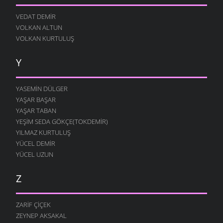
VEDAT DEMIR
VOLKAN ALTUN
VOLKAN KURTULUŞ
Y
YASEMIN DÜLGER
YAŞAR BAŞAR
YAŞAR TABAN
YEŞIM SEDA GÖKÇE(TOKDEMIR)
YILMAZ KURTULUŞ
YÜCEL DEMIR
YÜCEL UZUN
Z
ZARIF ÇIÇEK
ZEYNEP AKSAKAL