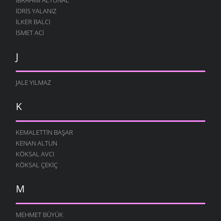
İDRIS YALANIZ
İLKER BALCI
İSMET ACI
J
JALE YILMAZ
K
KEMALETTIN BAŞAR
KENAN ALTUN
KÖKSAL AVCI
KÖKSAL ÇEKIÇ
M
MEHMET BÜYÜK