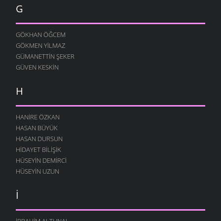
G
GÖKHAN ÖĞCEM
GÖKMEN YILMAZ
GÜMANETTIN ŞEKER
GÜVEN KESKIN
H
HANIRE ÖZKAN
HASAN BÜYÜK
HASAN DURSUN
HIDAYET BILIŞIK
HÜSEYIN DEMIRCI
HÜSEYIN UZUN
İ
İBRAHIM ALTUNAL