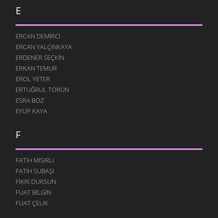
E
ERCAN DEMIRCI
ERCAN YALÇINKAYA
ERDENER SEÇKIN
ERKAN TEMUR
EROL YETER
ERTUĞRUL TÖRÜN
ESRA BOZ
EYÜP KAYA
F
FATIH MISIRLI
FATIH SUBAŞI
FIKRI DURSUN
FUAT BILGIN
FUAT ÇELIK