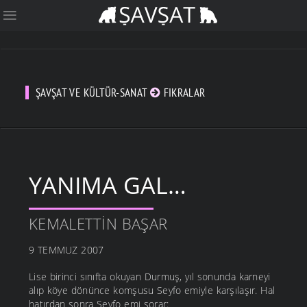
ŞAVŞAT VE KÜLTÜR-SANAT
FIKRALAR
YANIMA GAL…
KEMALETTIN BAŞAR
9 TEMMUZ 2007
Lise birinci sınıfta okuyan Durmuş, yıl sonunda karneyi
alıp köye dönünce komşusu Seyfo emiyle karşılaşır. Hal
hatırdan sonra Seyfo emi sorar: