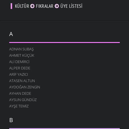
KÜLTÜR
FIKRALAR
ÜYE LISTESI
A
ADNAN SUBAŞ
AHMET KÜÇÜK
ALI DEMIRCI
ALPER DEDE
ARIF YAZICI
ATASEN ALTUN
AYDOĞAN ZENGIN
AYHAN DEDE
AYSUN GÜNDÜZ
AYŞE TEMIZ
B