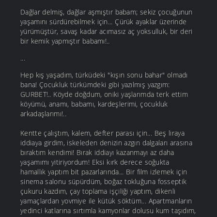
Dağlar delmiş, dağlar aşmıştır babam; sekiz çocuğunun
yaşamını sürdürebilmek için... Çürük ayaklar üzerinde
yürümüştür, savaş kadar acımasız aç yoksulluk, bir deri
bir kemik yapmıştır babamı!..
...
Hep kış yaşadım, türküdeki "kışın sonu bahar" olmadı
bana! Çocukluk türkümdeki gibi yazılmış yazgım:
GURBET!.. Köyde doğdum, oniki yaşlarımda terk ettim
köyümü, anamı, babamı, kardeşlerimi, çocukluk
arkadaşlarımı!..
Kentte çalıştım, kalem, defter parası için... Beş liraya
iddiaya girdim, iskeleden denizin azgın dalgaları arasına
bıraktım kendimi! Bırak iddiayı kazanmayı az daha
yaşamımı yitiriyordum! Eksi kırk derece soğukta
hamallık yaptım bit pazarlarında... Bir film izlemek için
sinema salonu süpürdüm, boğaz tokluğuna fosseptik
çukuru kazdım, çay toplama işçiliği yaptım, dikenli
yamaçlardan yovmiye ile kütük söktüm... Apartmanların
yedinci katlarına sırtımla kamyonlar dolusu kum taşıdım,