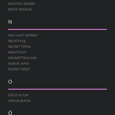
MUSTAFA ZENGIN
MÜFIT AKSAKAL
N
NACI SUAT SAYMAZ
NECATI KUŞ
NECDET TOPAL
NIHAT KAYA
NIZAMETTIN İLHAN
NURSAL KAYA
NUSRET ERIŞTI
O
OĞUZ ALTUN
ORKUN BÜYÜK
Ö