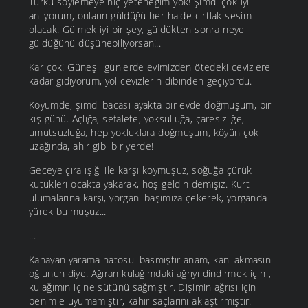
Türkü söylemeye hiç yeteneğim yok! Şimdi çok iyi
anlıyorum, onların güldüğü her halde cırtlak sesim
olacak. Gülmek iyi bir şey, güldükten sonra neye
güldüğünü düşünebiliyorsan!..
Kar çok! Güneşli günlerde evimizden ötedeki cevizlere
kadar gidiyorum, yol cevizlerin dibinden geçiyordu.
Köyümde, şimdi bacası ayakta bir evde doğmuşum, bir
kış günü. Açlığa, sefalete, yoksulluğa, çaresizliğe,
umutsuzluğa, hep yokluklara doğmuşum, köyün çok
uzağında, ahır gibi bir yerde!
Geceye çıra ışığı ile karşı koymuşuz, soğuğa çürük
kütükleri ocakta yakarak, hoş geldin demişiz. Kurt
ulumalarına karşı, yorganı başımıza çekerek, yorganda
yürek bulmuşuz...
...
Kanayan yarama natosul basmıştır anam, kanı akmasın
oğlunun diye. Ağıran kulağımdaki ağrıyı dindirmek için ,
kulağımın içine sütünü sağmıştır. Dişimin ağrısı için
benimle uyumamıştır, kahır saçlarını aklaştırmıştır.