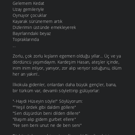
Gelemem Kedat
Uzay gemileriyle
Oynuyor çocuklar
Kayarak sürünemem artık
Dizlerimin üstünde emekleyerek
Bayırlarındaki beyaz
Topraklarında
...
Zorlu, çok zorlu kışların egemen olduğu yıllar... Üç ve ya
dördüncü yaşımdayım. Kardeşim Hasan, ateşler içinde,
inim inim inliyor, yanıyor, zor alıp veriyor soluğunu, ölüm
her an yakın!..
İlkokula gidenler, onlardan daha büyük gençler, bana,
bir türküm var, devamlı söylettirip gülüyorlar:
"-Haydi Hüseyin söyle!" Söylüyorum:
""Yeşil ördek gibi daldım göllere"
"Sen düşürdün beni dilden dillere"
"Başım alıp gidem gurbet ellere"
"Ne sen beni unut ne de ben seni"