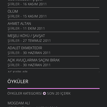
ŞIIRLER
- 16 KASIM 2011
ÖLÜM
ŞIIRLER
- 15 KASIM 2011
AHMET ALTAN
ŞIIRLER
- 11 EKIM 2011
MEŞELI KÖYÜ / ŞAVŞAT
ŞIIRLER
- 27 TEMMUZ 2011
ADALET EKMEKTEDIR
ŞIIRLER
- 30 HAZIRAN 2011
AÇIK AVUÇLARIMA SAÇINI BIRAK
ŞIIRLER
- 30 HAZIRAN 2011
AÇ KAPILARI
ŞIIRLER
- 30 HAZIRAN 2011
ÖYKÜLER
TÜRKIYE’MIN TÜM İNSANLARINA SELAM OLSUN!
ŞIIRLER
- 6 OCAK 2011
ÖYKÜLER KATEGORISI
SON 20 İÇERIK
ANADOLU DESTANDIR MUSTAFA KEMAL’LE
ŞIIRLER
- 14 ARALIK 2010
MOGDAM ALI