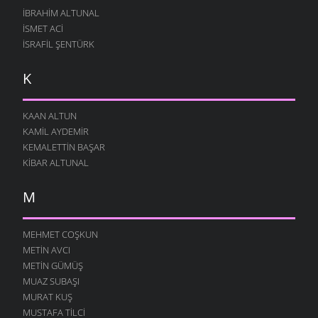
İBRAHIM ALTUNAL
İSMET ACI
İSRAFIL ŞENTÜRK
K
KAAN ALTUN
KAMIL AYDEMIR
KEMALETTIN BAŞAR
KIBAR ALTUNAL
M
MEHMET COŞKUN
METIN AVCI
METIN GÜMÜŞ
MUAZ SUBAŞI
MURAT KUŞ
MUSTAFA TILCI