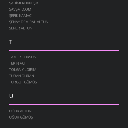
ŞAHIMERDAN IŞIK
ŞAVŞAT.COM
ŞEFIK KAMACI
ŞENAY DEMIRAL ALTUN
ŞENER ALTUN
T
TAMER DURSUN
TEKIN ACI
TOLGA YILDIRIM
TURAN DURAN
TURGUT GÜMÜŞ
U
UĞUR ALTUN
UĞUR GÜMÜŞ