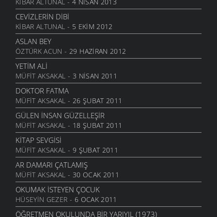
KIBAR ALTUNAL
- 4 NISAN 2013
ŞERIAT İSTIYORUM
ŞIIRLER
- 15 EKIM 2010
CEVIZLERIN DIBI
KIBAR ALTUNAL
- 5 EKIM 2012
AKILLANMADIN BE BEYNIM
ŞIIRLER
- 14 EKIM 2010
ASLAN BEY
ÖZTÜRK ACUN
- 29 HAZIRAN 2012
ARZ OLUNUR DÜNYA ALEME
ŞIIRLER
- 12 HAZIRAN 2010
YETIM ALI
MÜFIT AKSAKAL
- 3 NISAN 2011
AŞKIM AŞKINA BAĞLI
ŞIIRLER
- 11 MAYIS 2010
DOKTOR FATMA
MÜFIT AKSAKAL
- 26 ŞUBAT 2011
LEYLA GIBI
ŞIIRLER
- 5 MAYIS 2010
GÜLEN İNSAN GÜZELLEŞIR
MÜFIT AKSAKAL
- 18 ŞUBAT 2011
AĞLAMA
ŞIIRLER
- 10 MART 2010
KITAP SEVGISI
MÜFIT AKSAKAL
- 9 ŞUBAT 2011
AÇ YÜREĞIMI
ŞIIRLER
- 30 OCAK 2010
AR DAMARI ÇATLAMIŞ
MÜFIT AKSAKAL
- 30 OCAK 2011
ABLAM
ŞIIRLER
- 23 OCAK 2010
OKUMAK İSTEYEN ÇOCUK
HÜSEYIN GEZER
- 6 OCAK 2011
RIZKIMIZA EL ATAN SIZ
ŞIIRLER
- 17 ARALIK 2009
ÖĞRETMEN OKULUNDA BIR YARIYIL (1973)