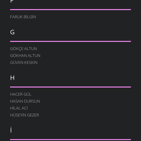
F
FARUK BILGIN
G
GÖKÇE ALTUN
GÖKHAN ALTUN
GÜVEN KESKIN
H
HACER GÜL
HASAN DURSUN
HILAL ACI
HÜSEYIN GEZER
İ