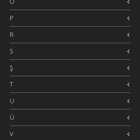
Ö
P
R
S
Ş
T
U
Ü
V