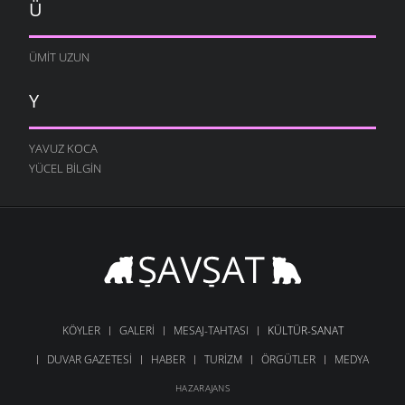
Ü
ÜMIT UZUN
Y
YAVUZ KOCA
YÜCEL BILGIN
KÖYLER
GALERI
MESAJ-TAHTASI
KÜLTÜR-SANAT
DUVAR GAZETESI
HABER
TURIZM
ÖRGÜTLER
MEDYA
HAZARAJANS