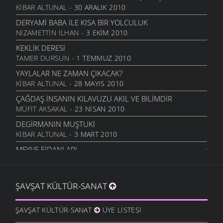
KIBAR ALTUNAL
- 30 ARALIK 2010
BU AŞK ZOR
ŞIIRLER
- 14 KASIM 2009
DERYAMI BABA İLE KISA BIR YOLCULUK
NIZAMETTIN İLHAN
- 3 EKIM 2010
SEVDALAR MI KALDI
ŞIIRLER
- 10 KASIM 2009
KEKLIK DERESI
TAMER DURSUN
- 1 TEMMUZ 2010
KALBIM SOKAK
ŞIIRLER
- 2 HAZIRAN 2009
YAYLALAR NE ZAMAN ÇIKACAK?
KIBAR ALTUNAL
- 28 MAYIS 2010
KADAN ALAM
ŞIIRLER
- 26 MAYIS 2009
ÇAĞDAŞ İNSANIN KILAVUZU AKIL VE BILIMDIR
MÜFIT AKSAKAL
- 23 NISAN 2010
GÜL GÜLÜM
ŞIIRLER
- 26 MAYIS 2009
DEGIRMANIN MUŞTUKI
KIBAR ALTUNAL
- 3 MART 2010
HOŞ GÖRECEĞIZ GÜLÜM
ŞIIRLER
- 16 MAYIS 2009
MEYVE FIDANLARI
MÜFIT AKSAKAL
- 20 OCAK 2010
AĞITLARI DAĞ
ŞIIRLER
- 8 MAYIS 2009
BÖYÜK AVI GÖRÜKMIYER...
ŞAVŞAT KÜLTÜR-SANAT
ŞAVŞAT.COM
- 11 OCAK 2010
ALTI MAYIS ÇIÇEKLERI
ŞIIRLER
- 5 MAYIS 2009
ZAMAN KIRALIKMIŞ MEĞER
ŞAVŞAT KÜLTÜR-SANAT
ÜYE LISTESI
İSMET ACI
- 9 OCAK 2010
KAHREDER
ŞIIRLER
- 4 MAYIS 2009