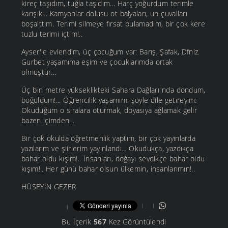
kireç taşıdım, tuğla taşıdım... Harç yoğurdum terimle
karışık... Kamyonlar dolusu ot balyaları, un çuvalları
boşalttım. Terimi silmeye fırsat bulamadım, bir çok kere
tuzlu terimi içtim!..
Ayser'le evlendim, üç çocuğum var: Barış, Şafak, Dfniz.
Gurbet yaşamıma eşim ve çocuklarımda ortak
olmuştur...
Üç bin metre yükseklikteki Sahara Dağları"nda dondum,
boğuldum!... Öğrencilik yaşamımı şöyle dile getireyim:
Okuduğum o sıralara oturmak, doyasıya ağlamak gelir
bazen içimden!..
Bir çok okulda öğretmenlik yaptım, bir çok yayınlarda
yazılarım ve şiirlerim yayınlandı... Okudukça, yazdıkça
bahar oldu kışım!.. İnsanları, doğayı sevdikçe bahar oldu
kışım!.. Her günü bahar olsun ülkemin, insanlarımın!..
HÜSEYİN GEZER
Bu İçerik
567
Kez Görüntülendi