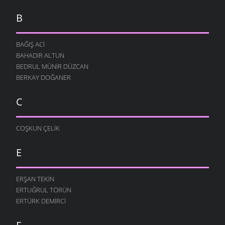
B
BAĞIŞ ACI
BAHADIR ALTUN
BEDRUL MÜNIR DÜZCAN
BERKAY DOĞANER
C
COŞKUN ÇELIK
E
ERŞAN TEKIN
ERTUĞRUL TÖRÜN
ERTÜRK DEMIRCI