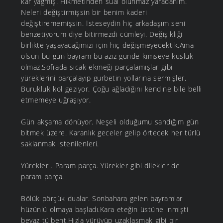
kar yağmış. Hikmetinden sual olunmaz yaradanım.
Neleri değiştirmişsin bir benim kaderi
değiştirememişsin. İsteseydin hiç arkadaşım seni
benzetiyorum diye bitirmezdi cümleyi. Değişikliği
birlikte yaşayacağımızı için hiç değişmeyecektik.Ama
olsun bu gün bayram bu aziz günde kimseye küslük
olmaz.Sofrada sıcak ekmeği parçalamışlar gibi
yüreklerini parçalayıp gurbetin yollarına sermişler.
Burukluk kol geziyor. Çoğu ağladığını kendine bile belli
etmemeye uğraşıyor.
Gün akşama dönüyor. Neşeli olduğumu sandığım gün
bitmek üzere. Karanlık geceler gelip örtecek her türlü
saklanmak istenilenleri.
Yürekler . Param parça. Yürekler gibi dilekler de
param parça.
Bölük pörçük dualar. Sonbahara gelen bayramlar
hüzünlü olmaya başladı.Kara eteğin üstüne inmişti
beyaz tülbent.Hızla yürüyüp uzaklaşmak gibi bir