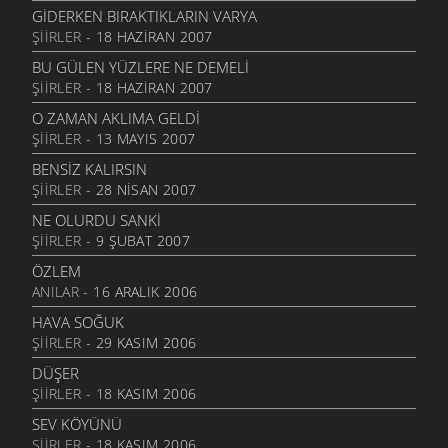
16 ŞUBAT 2006
GIDERKEN BIRAKTIKLARIN VARYA
ŞIIRLER
- 18 HAZIRAN 2007
SULAR SOĞUK MU
8 ŞUBAT 2006
BU GÜLEN YÜZLERE NE DEMELI
ŞIIRLER
- 18 HAZIRAN 2007
ÖZ ANASI
29 OCAK 2006
O ZAMAN AKLIMA GELDI
ŞIIRLER
- 13 MAYIS 2007
DUMAN DAĞA YUKARI
23 OCAK 2006
BENSIZ KALIRSIN
ŞIIRLER
- 28 NISAN 2007
DÜŞÜM İSTANBUL
25 HAZIRAN 2005
NE OLURDU SANKI
ŞIIRLER
- 9 ŞUBAT 2007
PETROL LAMBASI
22 HAZIRAN 2005
ÖZLEM
ANILAR
- 16 ARALIK 2006
KAĞIT PARA YÜZ LİRA
14 MAYIS 2005
HAVA SOĞUK
ŞIIRLER
- 29 KASIM 2006
KAĞIT MENDİL KİRLENDİ
13 MAYIS 2005
DÜŞER
ŞIIRLER
- 18 KASIM 2006
ÇAYLAR DEMLI OLSUN
13 MAYIS 2005
SEV KÖYÜNÜ
ŞIIRLER
- 18 KASIM 2006