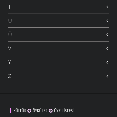
ŞIIRLER
- 10 KASIM 2004
T
DAĞITIN MUTLULUKLARI
ŞIIRLER
- 1 EKIM 2004
U
Ü
V
Y
Z
KÜLTÜR
ÖYKÜLER
ÜYE LISTESI