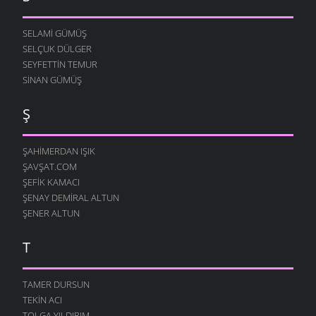
SELAMI GÜMÜŞ
SELÇUK DÜLGER
SEYFETTIN TEMUR
SINAN GÜMÜŞ
Ş
ŞAHIMERDAN IŞIK
ŞAVŞAT.COM
ŞEFIK KAMACI
ŞENAY DEMIRAL ALTUN
ŞENER ALTUN
T
TAMER DURSUN
TEKIN ACI
TOLGA YILDIRIM