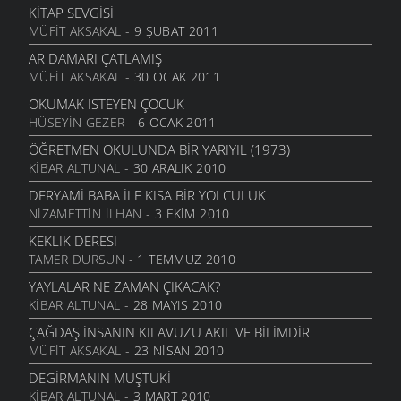
ŞIIRLER
- 13 HAZIRAN 2006
KITAP SEVGISI
MÜFIT AKSAKAL
- 9 ŞUBAT 2011
ÇEKERIZ
ŞIIRLER
- 2 HAZIRAN 2006
AR DAMARI ÇATLAMIŞ
MÜFIT AKSAKAL
- 30 OCAK 2011
GURBET
ŞIIRLER
- 25 MAYIS 2006
OKUMAK İSTEYEN ÇOCUK
HÜSEYIN GEZER
- 6 OCAK 2011
YOKSULLUK
ŞIIRLER
- 24 MAYIS 2006
ÖĞRETMEN OKULUNDA BIR YARIYIL (1973)
KIBAR ALTUNAL
- 30 ARALIK 2010
MEMLEKET HASRETI
ŞIIRLER
- 24 MAYIS 2006
DERYAMI BABA İLE KISA BIR YOLCULUK
NIZAMETTIN İLHAN
- 3 EKIM 2010
UMUT TRENI
ŞIIRLER
- 16 MAYIS 2006
KEKLIK DERESI
TAMER DURSUN
- 1 TEMMUZ 2010
GÖÇSEL SÖYLEŞI
ŞIIRLER
- 16 MAYIS 2006
YAYLALAR NE ZAMAN ÇIKACAK?
KIBAR ALTUNAL
- 28 MAYIS 2010
MOR DÜŞLER
ŞIIRLER
- 16 MAYIS 2006
ÇAĞDAŞ İNSANIN KILAVUZU AKIL VE BILIMDIR
MÜFIT AKSAKAL
- 23 NISAN 2010
BİR KADEH ŞARABA GİBİ
ŞIIRLER
- 13 MAYIS 2006
DEGIRMANIN MUŞTUKI
KIBAR ALTUNAL
- 3 MART 2010
SENI SEVMEKTEN KORKMUYORUM