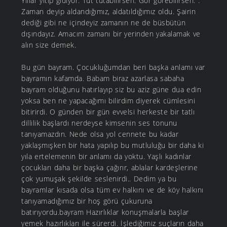
Yıllar yitip gidiyor. Tut tutabilirsen. Gör görebilirsen. .
Zaman deyip aldandığımız, aldatıldığımız oldu. Şairin
dediği gibi ne içindeyiz zamanın ne de büsbütün
dışındayız. Amacım zamanı bir yerinden yakalamak ve
alın size demek.
Bu gün bayram. Çocukluğumdan beri başka anlamı var
bayramın kafamda. Babam biraz azarlasa sabaha
bayram olduğunu hatırlayıp siz bu aziz güne dua edin
yoksa ben ne yapacağımı bilirdim diyerek cümlesini
bitirirdi. O günden bir gün evvelsi herkeste bir tatlı
dillilik başlardı nerdeyse kimsenin ses tonunu
tanıyamazdın. Nede olsa yol cennete bu kadar
yaklaşmışken bir hata yapılıp bu mutluluğu bir daha ki
yıla ertelemenin bir anlamı da yoktu. Yaşlı kadınlar
çocukları daha bir başka çağırır, ablalar kardeşlerine
çok yumuşak şekilde seslenirdi.. Dedim ya bu
bayramlar kısada olsa tüm ev halkını ve de köy halkını
tanıyamadığımız bir hoş görü çukuruna
batırıyordu.bayram Hazırlıklar konuşmalarla başlar
yemek hazırlıkları ile sürerdi. İşlediğimiz suçların daha