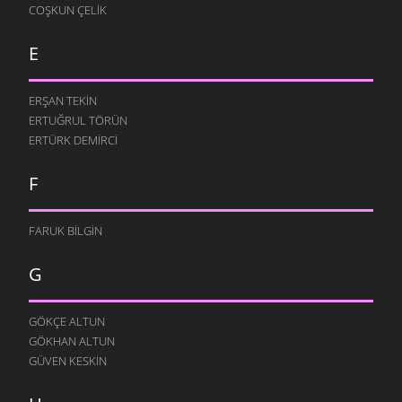
COŞKUN ÇELIK
E
ERŞAN TEKIN
ERTUĞRUL TÖRÜN
ERTÜRK DEMIRCI
F
FARUK BILGIN
G
GÖKÇE ALTUN
GÖKHAN ALTUN
GÜVEN KESKIN