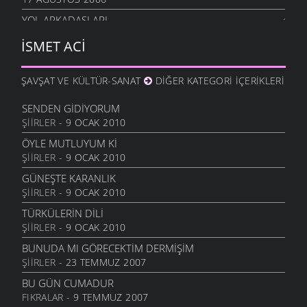
YOL ARKADAŞLARI
16 AĞUSTOS 2006
İSMET ACI
YAĞMURLU EYLÜL
5 AĞUSTOS 2006
ŞAVŞAT VE KÜLTÜR-SANAT
DIĞER KATEGORI İÇERIKLERI
KÜÇÜK HİKAYELER
4 AĞUSTOS 2006
SENDEN GIDIYORUM
ŞIIRLER
- 9 OCAK 2010
BIR DAHA GÖRMEK
1 AĞUSTOS 2006
ÖYLE MUTLUYUM KI
ŞIIRLER
- 9 OCAK 2010
HACI NİNE
11 MAYIS 2006
GÜNEŞTE KARANLIK
ŞIIRLER
- 9 OCAK 2010
YOL GÖTÜRDÜ YIL GÖTÜRDÜ
10 NISAN 2006
TÜRKÜLERIN DILI
ŞIIRLER
- 9 OCAK 2010
SULAR SOĞUK MU
31 MART 2006
BUNUDA MI GÖRECEKTIM DERMIŞIM
ŞIIRLER
- 23 TEMMUZ 2007
BEKÇİ OLDUĞ
30 MART 2006
BU GÜN CUMADUR
FIKRALAR
- 9 TEMMUZ 2007
YAZIK