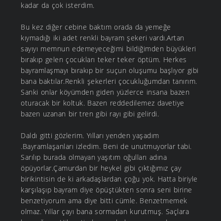
kadar da çok isterdim.
Bu kez diğer cebine baktım orada da yemeğe
kıymadığı iki adet renkli bayram şekeri vardı.Artan
sayıyı memnun edemeyeceğimi bildiğimden büyükleri
bırakıp gelen çocukları teker teker öptüm. Herkes
bayramlaşmayı bırakıp bir suçun oluşumu başlıyor gibi
bana baktılar.Renkli şekerleri çocukluğumdan tanırım.
Sanki onlar köyümden giden yüzlerce insana bazen
oturacak bir koltuk. Bazen reddedilemez davetiye
bazen uzanan bir tren gibi rayı gibi gelirdi.
Daldı gitti gözlerim. Yılları yenden yaşadım
.Bayramlaşanları izledim. Beni de unutmuyorlar tabi.
Sarılıp burada olmayan yaşıtım oğulları adına
öpüyorlar.Çamurdan bir heykel gibi çıktığımız çay
birikintisin de ki arkadaşlardan çoğu yok. Hatta biriyle
karşılaşıp bayram diye öpüştükten sonra seni birine
benzetiyorum ama diye bitti cümle. Benzetmemek
olmaz. Yıllar çayı bana sormadan kurutmuş. Saçlara