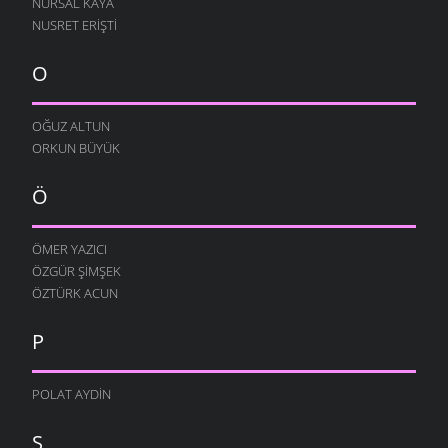
NURSAL KAYA
NUSRET ERIŞTI
O
OĞUZ ALTUN
ORKUN BÜYÜK
Ö
ÖMER YAZICI
ÖZGÜR ŞIMŞEK
ÖZTÜRK ACUN
P
POLAT AYDIN
S