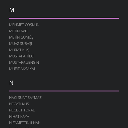
M
MEHMET COŞKUN
METIN AVCI
METIN GÜMÜŞ
MUAZ SUBAŞI
MURAT KUŞ
MUSTAFA TILCI
MUSTAFA ZENGIN
MÜFIT AKSAKAL
N
NACI SUAT SAYMAZ
NECATI KUŞ
NECDET TOPAL
NIHAT KAYA
NIZAMETTIN İLHAN