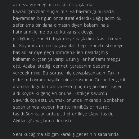
az ceza göreceğini çok küçük yaşlarda
kavradığımızdan suçlarımızı ya bayram günü yada
bayramdan bir gün önce itiraf ederdik.Bağışladım bu
sefer ama bir daha olmasın diyen babamı hala
hatırlarım.İçime bu korku karışık duygu
girdiğinde,cenneti düşlemeye başladım. Nasıl bir yer
ki. Köyümüzün tüm yaşayanları hep cenneti istemeye
başladılar diye geçti içimden.Elleri nasırlaşmış
babamın o içten yalvarışı uzun yıllar hafızamı meşgul
etti. Acaba istediği cenneti yaradanım babama
verecek miydi.Bu soruyu hiç cevaplayamadım.Takılır
giderim bayram hayallerinin arkasından.Gurbetler girdi
aramıza doğudan batıya esen göç rüzgarı birer ikişer
aldı köyde ki gençleri önüne. Estikçe savurdu.
Savurdukça esti. Durmak önünde imkansız. Sonbahar
sabahlarında köyden kentte minibüsler hasret
taşıdı.Son kalanlarda gitti birer ikişer.Acıyı taşıdı.
Ağıtlar göz yaşlarına dönüştü..
Seni kucağıma aldığım karakış gecesinin sabahında