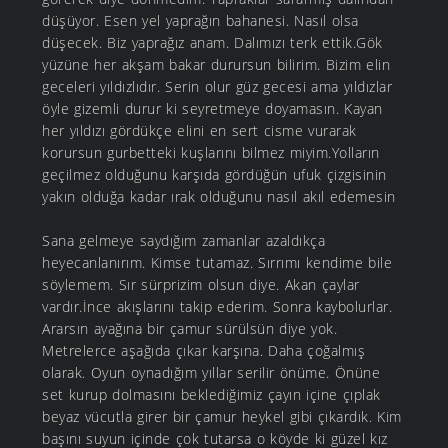
düşüyor. Esen yel yaprağın bahanesi. Nasıl olsa
düşecek. Biz yaprağız anam. Dalımızı terk ettik.Gök
yüzüne her akşam bakar durursun bilirim. Bizim elin
geceleri yıldızlıdır. Serin olur güz gecesi ama yıldızlar
öyle gizemli durur ki seyretmeye doyamasın. Kayan
her yıldızı gördükçe elini en sert cisme vurarak
korursun gurbetteki kuşlarını bilmez miyim.Yolların
geçilmez olduğunu karşıda gördüğün ufuk çizgisinin
yakın olduğa kadar ırak olduğunu nasıl akıl edemesin
Sana gelmeye saydığım zamanlar azaldıkça
heyecanlanırım. Kimse tutamaz. Sırrımı kendime bile
söylemem. Sır sürprizim olsun diye. Akan çaylar
vardır.İnce akışlarını takip ederim. Sonra kaybolurlar.
Ararsın ayağına bir çamur sürülsün diye yok.
Metrelerce aşağıda çıkar karşına. Daha çoğalmış
olarak. Oyun oynadığım yıllar serilir önüme. Önüne
set kurup dolmasını beklediğimiz çayın içine çıplak
beyaz vücutla girer bir çamur heykel gibi çıkardık. Kim
başını suyun içinde çok tutarsa o köyde ki güzel kız