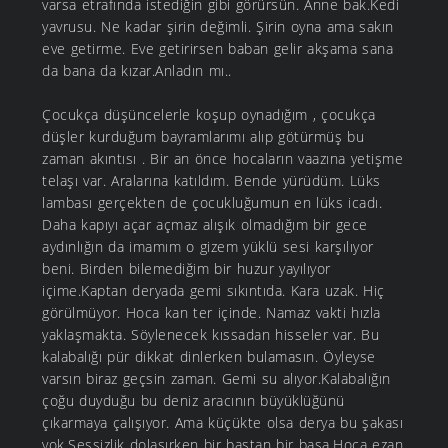
varsa etrafında istediğin gibi görürsün. Anne bak.Kedi
yavrusu. Ne kadar şirin değimli. Şirin oyna ama sakın
eve getirme. Eve getirirsen baban gelir akşama sana
da bana da kızar.Anladın mı..
Çocukça düşüncelerle koşup oynadığım , çocukça
düşler kurduğum bayramlarımı alıp götürmüş bu
zaman akıntısı . Bir an önce hocaların vaazına yetişme
telaşı var. Aralarına katıldım. Bende yürüdüm. Lüks
lambası gerçekten de çocukluğumun en lüks icadı.
Daha kapıyı açar açmaz alışık olmadığım bir gece
aydınlığın da imamım o gizem yüklü sesi karşılıyor
beni. Birden bilemediğim bir huzur yayılıyor
içime.Kaptan deryada gemi sıkıntıda. Kara uzak. Hiç
görülmüyor. Hoca kan ter içinde. Namaz vakti hızla
yaklaşmakta. Söylenecek kıssadan hisseler var. Bu
kalabalığı pür dikkat dinlerken bulamasın. Öyleyse
varsın biraz geçsin zaman. Gemi su alıyor.Kalabalığın
çoğu duyduğu bu deniz aracının büyüklüğünü
çıkarmaya çalışıyor. Ama küçükte olsa derya bu şakası
yok.Sessizlik dolaşırken bir baştan bir başa.Hoca ezan