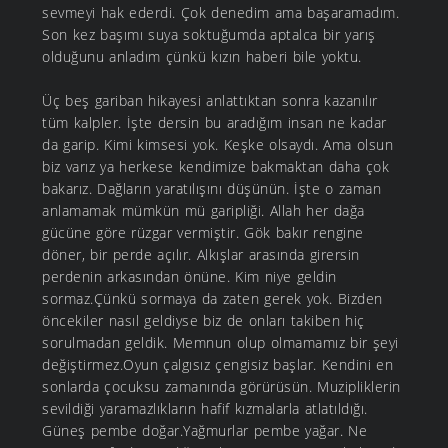
sevmeyi hak ederdi. Çok denedim ama başaramadım.
Son kez başımı suya soktuğumda aptalca bir yarış
olduğunu anladım çünkü kızın haberi bile yoktu.
Üç beş gariban hikayesi anlattıktan sonra kazanılır
tüm kalpler. İşte dersin bu aradığım insan ne kadar
da garip. Kimi kimsesi yok. Keşke olsaydı. Ama olsun
biz varız ya herkese kendimize bakmaktan daha çok
bakarız. Dağların yaratılışını düşünün. İşte o zaman
anlamamak mümkün mü garipliği. Allah her dağa
gücüne göre rüzgar vermiştir. Gök bakır rengine
döner, bir perde açılır. Alkışlar arasında girersin
perdenin arkasından önüne. Kim niye geldin
sormaz.Çünkü sormaya da zaten gerek yok. Bizden
öncekiler nasıl geldiyse biz de onları takiben hiç
sorulmadan geldik. Memnun olup olmamamız bir şeyi
değiştirmez.Oyun çalgısız çengisiz başlar. Kendini en
sonlarda çocuksu zamanında görürüsün. Muzipliklerin
sevildiği yaramazlıkların hafif kızmalarla atlatıldığı.
Güneş pembe doğar.Yağmurlar pembe yağar. Ne