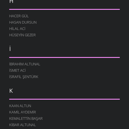
H
HACER GÜL
HASAN DURSUN
HILAL ACI
HÜSEYIN GEZER
İ
İBRAHIM ALTUNAL
İSMET ACI
İSRAFIL ŞENTÜRK
K
KAAN ALTUN
KAMIL AYDEMIR
KEMALETTIN BAŞAR
KIBAR ALTUNAL