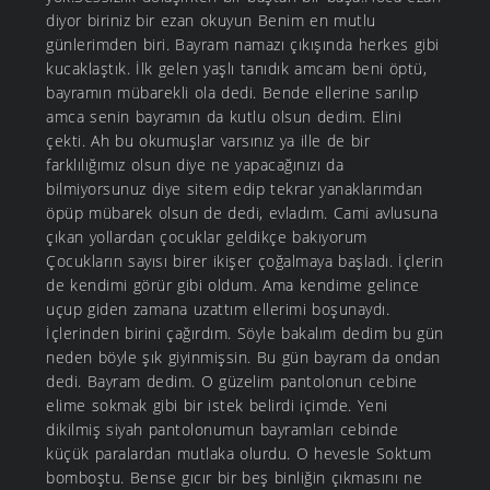
diyor biriniz bir ezan okuyun Benim en mutlu
günlerimden biri. Bayram namazı çıkışında herkes gibi
kucaklaştık. İlk gelen yaşlı tanıdık amcam beni öptü,
bayramın mübarekli ola dedi. Bende ellerine sarılıp
amca senin bayramın da kutlu olsun dedim. Elini
çekti. Ah bu okumuşlar varsınız ya ille de bir
farklılığımız olsun diye ne yapacağınızı da
bilmiyorsunuz diye sitem edip tekrar yanaklarımdan
öpüp mübarek olsun de dedi, evladım. Cami avlusuna
çıkan yollardan çocuklar geldikçe bakıyorum
Çocukların sayısı birer ikişer çoğalmaya başladı. İçlerin
de kendimi görür gibi oldum. Ama kendime gelince
uçup giden zamana uzattım ellerimi boşunaydı.
İçlerinden birini çağırdım. Söyle bakalım dedim bu gün
neden böyle şık giyinmişsin. Bu gün bayram da ondan
dedi. Bayram dedim. O güzelim pantolonun cebine
elime sokmak gibi bir istek belirdi içimde. Yeni
dikilmiş siyah pantolonumun bayramları cebinde
küçük paralardan mutlaka olurdu. O hevesle Soktum
bomboştu. Bense gıcır bir beş binliğin çıkmasını ne