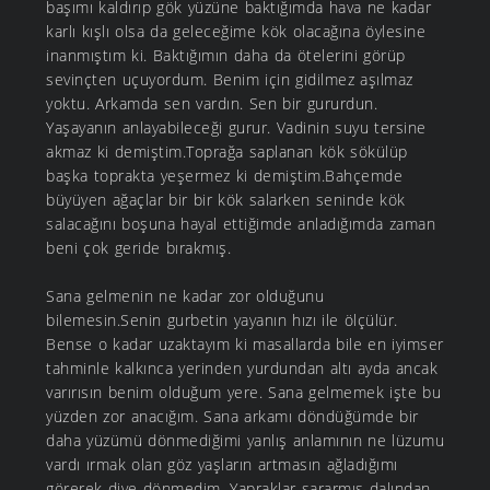
başımı kaldırıp gök yüzüne baktığımda hava ne kadar
karlı kışlı olsa da geleceğime kök olacağına öylesine
inanmıştım ki. Baktığımın daha da ötelerini görüp
sevinçten uçuyordum. Benim için gidilmez aşılmaz
yoktu. Arkamda sen vardın. Sen bir gururdun.
Yaşayanın anlayabileceği gurur. Vadinin suyu tersine
akmaz ki demiştim.Toprağa saplanan kök sökülüp
başka toprakta yeşermez ki demiştim.Bahçemde
büyüyen ağaçlar bir bir kök salarken seninde kök
salacağını boşuna hayal ettiğimde anladığımda zaman
beni çok geride bırakmış.
Sana gelmenin ne kadar zor olduğunu
bilemesin.Senin gurbetin yayanın hızı ile ölçülür.
Bense o kadar uzaktayım ki masallarda bile en iyimser
tahminle kalkınca yerinden yurdundan altı ayda ancak
varırısın benim olduğum yere. Sana gelmemek işte bu
yüzden zor anacığım. Sana arkamı döndüğümde bir
daha yüzümü dönmediğimi yanlış anlamının ne lüzumu
vardı ırmak olan göz yaşların artmasın ağladığımı
görerek diye dönmedim. Yapraklar sararmış dalından