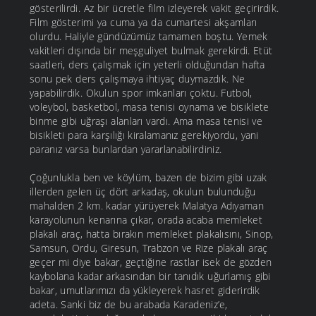
gösterilirdi. Az bir ücretle film izleyerek vakit geçirirdik.
Film gösterimi ya cuma ya da cumartesi akşamları
olurdu. Haliyle gündüzümüz tamamen boştu. Yemek
vakitleri dışında bir meşguliyet bulmak gerekirdi. Etüt
saatleri, ders çalışmak için yeterli olduğundan hafta
sonu pek ders çalışmaya ihtiyaç duymazdık. Ne
yapabilirdik. Okulun spor imkanları çoktu. Futbol,
voleybol, basketbol, masa tenisi oynama ve bisiklete
binme gibi uğraşı alanları vardı. Ama masa tenisi ve
bisikleti para karşılığı kiralamanız gerekiyordu, yani
paranız varsa bunlardan yararlanabilirdiniz.
Çoğunlukla ben ve köylüm, bazen de bizim gibi uzak
illerden gelen üç dört arkadaş, okulun bulunduğu
mahalden 2 km. kadar yürüyerek Malatya Adıyaman
karayolunun kenarına çıkar, orada acaba memleket
plakalı araç, hatta bırakın memleket plakalısını, Sinop,
Samsun, Ordu, Giresun, Trabzon ve Rize plakalı araç
geçer mi diye bakar, geçtiğine rastlar isek de gözden
kaybolana kadar arkasından bir tanıdık uğurlamış gibi
bakar, umutlarımızı da yükleyerek hasret giderirdik
adeta. Sanki biz de bu arabada Karadeniz’e,