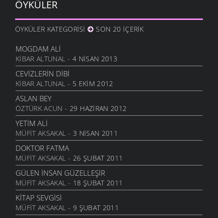
ÖYKÜLER
BAHAR
ŞIIRLER
- 12 NISAN 2010
ÖYKÜLER KATEGORISI
SON 20 İÇERIK
ÇARESIZ
ŞIIRLER
- 6 NISAN 2010
MOGDAM ALI
KIBAR ALTUNAL
- 4 NISAN 2013
SANMAYASIN HA
ŞIIRLER
- 29 MART 2010
CEVIZLERIN DIBI
KIBAR ALTUNAL
- 5 EKIM 2012
OĞLUMA
ŞIIRLER
- 18 MART 2010
ASLAN BEY
ÖZTÜRK ACUN
- 29 HAZIRAN 2012
ÖZLEDIM ANNE
ŞIIRLER
- 4 MART 2010
YETIM ALI
MÜFIT AKSAKAL
- 3 NISAN 2011
KÜLE DÖNMÜŞSÜN
ŞIIRLER
- 3 MART 2010
DOKTOR FATMA
MÜFIT AKSAKAL
- 26 ŞUBAT 2011
YIL BITERKEN
ŞIIRLER
- 25 ARALIK 2009
GÜLEN İNSAN GÜZELLEŞIR
MÜFIT AKSAKAL
- 18 ŞUBAT 2011
CEVIZLI
ŞIIRLER
- 26 KASIM 2009
KITAP SEVGISI
MÜFIT AKSAKAL
- 9 ŞUBAT 2011
MEMLEKET HALLERI