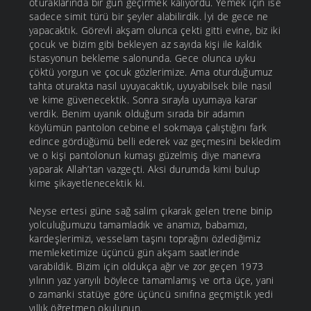
oturaklarında bir gün geçirmek kalıyordu. Yemek için ise
sadece simit türü bir şeyler alabilirdik. İyi de gece ne
yapacaktık. Görevli akşam olunca çekti gitti evine, biz iki
çocuk ve bizim gibi bekleyen az sayıda kişi ile kaldık
istasyonun bekleme salonunda. Gece olunca uyku
çöktü yorgun ve çocuk gözlerimize. Ama oturduğumuz
tahta oturakta nasıl uyuyacaktık, uyuyabilsek bile nasıl
ve kime güvenecektik. Sonra sırayla uyumaya karar
verdik. Benim uyanık olduğum sırada bir adamın
köylümün pantolon cebine el sokmaya çalıştığını fark
edince gördüğümü belli ederek vaz geçmesini bekledim
ve o kişi pantolonun kumaşı güzelmiş diye manevra
yaparak Allah’tan vazgeçti. Aksi durumda kimi bulup
kime şikayetlenecektik ki.
Neyse ertesi güne sağ salim çıkarak gelen trene binip
yolculuğumuzu tamamladık ve anamızı, babamızı,
kardeşlerimizi, vesselam taşını toprağını özlediğimiz
memleketimize üçüncü gün akşam saatlerinde
varabildik. Bizim için oldukça ağır ve zor geçen 1973
yılının yaz yarıyılı böylece tamamlamış ve orta üçe, yani
o zamanki statüye göre üçüncü sınıfına geçmiştik yedi
yıllık öğretmen okulunun.