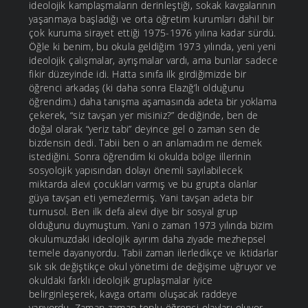
ideolojik kamplaşmaların derinleştiği, sokak kavgalarının
yaşanmaya başladığı ve orta öğretim kurumları dahil bir
çok kuruma sirayet ettiği 1975-1976 yılına kadar sürdü.
Öğle ki benim, bu okula geldiğim 1973 yılında, yeni yeni
ideolojik çalışmalar, ayrışmalar vardı, ama bunlar sadece
fikir düzeyinde idi. Hatta sınıfa ilk girdiğimizde bir
öğrenci arkadaş (ki daha sonra Elazığ’lı olduğunu
öğrendim.) daha tanışma aşamasında adeta bir yoklama
çekerek, “siz tavşan yer misiniz?” dediğinde, ben de
doğal olarak “yeriz tabi” deyince gel o zaman sen de
bizdensin dedi. Tabii ben o an anlamadım ne demek
istediğini. Sonra öğrendim ki okulda bölge illerinin
sosyolojik yapısından dolayı önemli sayılabilecek
miktarda alevi çocukları varmış ve bu grupta olanlar
güya tavşan eti yemezlermiş. Yani tavşan adeta bir
turnusol. Ben ilk defa alevi diye bir sosyal grup
olduğunu duymuştum. Yani o zaman 1973 yılında bizim
okulumuzdaki ideolojik ayırım daha ziyade mezhepsel
temele dayanıyordu. Tabii zaman ilerledikçe ve iktidarlar
sık sık değiştikçe okul yönetimi de değişime uğruyor ve
okuldaki farklı ideolojik gruplaşmalar iyice
belirginleşerek, kavga ortamı oluşacak raddeye
varıyordu. Zaman zaman toplu öğrenci olayları oluyor,