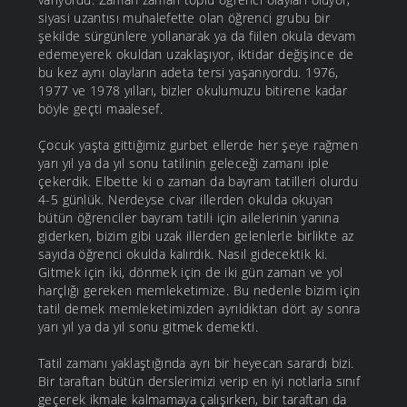
siyasi uzantısı muhalefette olan öğrenci grubu bir
şekilde sürgünlere yollanarak ya da fiilen okula devam
edemeyerek okuldan uzaklaşıyor, iktidar değişince de
bu kez aynı olayların adeta tersi yaşanıyordu. 1976,
1977 ve 1978 yılları, bizler okulumuzu bitirene kadar
böyle geçti maalesef.
Çocuk yaşta gittiğimiz gurbet ellerde her şeye rağmen
yarı yıl ya da yıl sonu tatilinin geleceği zamanı iple
çekerdik. Elbette ki o zaman da bayram tatilleri olurdu
4-5 günlük. Nerdeyse civar illerden okulda okuyan
bütün öğrenciler bayram tatili için ailelerinin yanına
giderken, bizim gibi uzak illerden gelenlerle birlikte az
sayıda öğrenci okulda kalırdık. Nasıl gidecektik ki.
Gitmek için iki, dönmek için de iki gün zaman ve yol
harçlığı gereken memleketimize. Bu nedenle bizim için
tatil demek memleketimizden ayrıldıktan dört ay sonra
yarı yıl ya da yıl sonu gitmek demekti.
Tatil zamanı yaklaştığında ayrı bir heyecan sarardı bizi.
Bir taraftan bütün derslerimizi verip en iyi notlarla sınıf
geçerek ikmale kalmamaya çalışırken, bir taraftan da