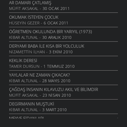
ŞIIRLER
- 16 KASIM 2009
AR DAMARI ÇATLAMIŞ
MÜFIT AKSAKAL
- 30 OCAK 2011
BACI, SIZ NA KADAR TEMIZSIZ
ANILAR
- 16 KASIM 2009
OKUMAK İSTEYEN ÇOCUK
HÜSEYIN GEZER
- 6 OCAK 2011
SORGU
ŞIIRLER
- 3 KASIM 2009
ÖĞRETMEN OKULUNDA BIR YARIYIL (1973)
KIBAR ALTUNAL
- 30 ARALIK 2010
UMUTSUZLUK
ŞIIRLER
- 3 KASIM 2009
DERYAMI BABA İLE KISA BIR YOLCULUK
NIZAMETTIN İLHAN
- 3 EKIM 2010
ÇORUH
ŞIIRLER
- 23 EKIM 2009
KEKLIK DERESI
TAMER DURSUN
- 1 TEMMUZ 2010
RUHUMDAKI BOŞLUK
ŞIIRLER
- 23 EKIM 2009
YAYLALAR NE ZAMAN ÇIKACAK?
KIBAR ALTUNAL
- 28 MAYIS 2010
İYI KI VARSIN KÖYÜM
ŞIIRLER
- 3 EYLÜL 2009
ÇAĞDAŞ İNSANIN KILAVUZU AKIL VE BILIMDIR
MÜFIT AKSAKAL
- 23 NISAN 2010
GEL GÖR KI
ŞIIRLER
- 3 EYLÜL 2009
DEGIRMANIN MUŞTUKI
KIBAR ALTUNAL
- 3 MART 2010
ZANNETME
ŞIIRLER
- 29 HAZIRAN 2009
MEYVE FIDANLARI
MÜFIT AKSAKAL
- 20 OCAK 2010
KÖYÜMÜZ