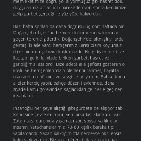
memleketimize doğru yol alıyormuşuz gibi hasret dolu
duygularımız bir an için hareketleniyor, sonra kendimize
gelip gurbet gerçeği ile yüz yüze kalıyorduk.
Bazı hafta sonları da daha doğrusu üç dört haftada bir
Doğanşehir İlçesi’ne hemen okulumuzun yakınından
geçen terenle giderdik. Doğanşehir’de, altmışlı yıllarda
gelmiş iki aile vardı hemşerimiz. Birisi bizim köylümüz
diğerinin de eşi bizim köylümüzdü. Bu gidişlerimiz bize
ilaç gibi gelir, içimizde biriken gurbet, hasret ve
garipliğimizi azaltırdı. Bize adeta aile şefkati gösteren o
köylü ve hemşerilerimizin ölenlerini rahmet, hayatta
olanlarını da hürmet ve sevgi ile anıyorum. Bahse konu
aileler kerpiç yapılı, bahçe düzenli evlerinde, daha
ziyade kamu görevinden sağladıkları gelirlerle geçinen
insanlardı.
İnsanoğlu her şeye alıştığı gibi gurbete de alışıyor tabii.
Kendisine çevre ediniyor, yeni arkadaşlıklar kuruluyor.
Zaten aksi durumda yaşaması zor, sosyal varlık olan
insanın. Yatakhanelerimiz, 70-80 kişilik baraka tipi
yapılardandı. Sabah kalktığımızda nerdeyse oksijensiz
kalmış oluyorduk. Biz yatılı öğrenci olarak okula nakil