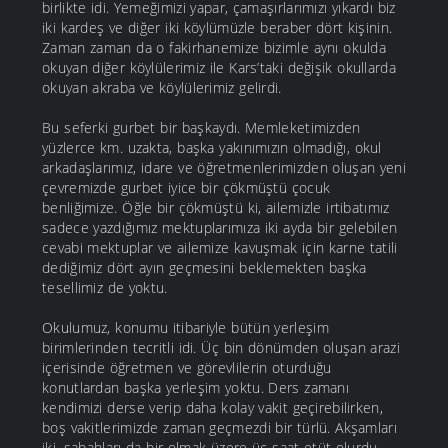
birlikte idi. Yemeğimizi yapar, çamaşırlarımızı yıkardı biz
iki kardeş ve diğer iki köylümüzle beraber dört kişinin.
Zaman zaman da o fakirhanemize bizimle aynı okulda
okuyan diğer köylülerimiz ile Kars’taki değişik okullarda
okuyan akraba ve köylülerimiz gelirdi.
Bu seferki gurbet bir başkaydı. Memleketimizden
yüzlerce km. uzakta, başka yakınımızın olmadığı, okul
arkadaşlarımız, idare ve öğretmenlerimizden oluşan yeni
çevremizde gurbet iyice bir çökmüştü çocuk
benliğimize. Öğle bir çökmüştü ki, ailemizle irtibatımız
sadece yazdığımız mektuplarımıza iki ayda bir gelebilen
cevabi mektuplar ve ailemize kavuşmak için karne tatili
dediğimiz dört ayın geçmesini beklemekten başka
tesellimiz de yoktu.
Okulumuz, konumu itibariyle bütün yerleşim
birimlerinden tecritli idi. Üç bin dönümden oluşan arazi
içerisinde öğretmen ve görevlilerin oturduğu
konutlardan başka yerleşim yoktu. Ders zamanı
kendimizi derse verip daha kolay vakit geçirebilirken,
boş vakitlerimizde zaman geçmezdi bir türlü. Akşamları
iki, sabahları da bir olmak üzere üç saat etüt olurdu.