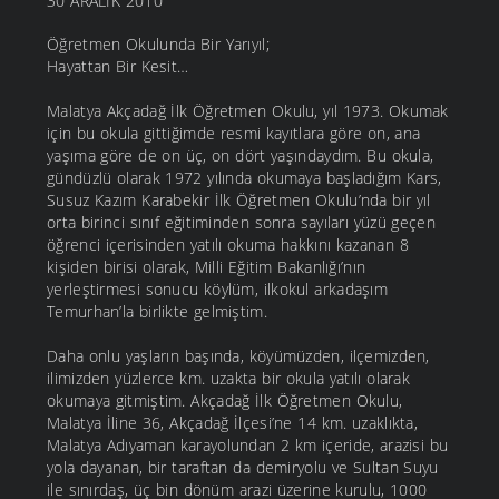
30 ARALIK 2010
Öğretmen Okulunda Bir Yarıyıl;
Hayattan Bir Kesit…
Malatya Akçadağ İlk Öğretmen Okulu, yıl 1973. Okumak
için bu okula gittiğimde resmi kayıtlara göre on, ana
yaşıma göre de on üç, on dört yaşındaydım. Bu okula,
gündüzlü olarak 1972 yılında okumaya başladığım Kars,
Susuz Kazım Karabekir İlk Öğretmen Okulu’nda bir yıl
orta birinci sınıf eğitiminden sonra sayıları yüzü geçen
öğrenci içerisinden yatılı okuma hakkını kazanan 8
kişiden birisi olarak, Milli Eğitim Bakanlığı’nın
yerleştirmesi sonucu köylüm, ilkokul arkadaşım
Temurhan’la birlikte gelmiştim.
Daha onlu yaşların başında, köyümüzden, ilçemizden,
ilimizden yüzlerce km. uzakta bir okula yatılı olarak
okumaya gitmiştim. Akçadağ İlk Öğretmen Okulu,
Malatya İline 36, Akçadağ İlçesi’ne 14 km. uzaklıkta,
Malatya Adıyaman karayolundan 2 km içeride, arazisi bu
yola dayanan, bir taraftan da demiryolu ve Sultan Suyu
ile sınırdaş, üç bin dönüm arazi üzerine kurulu, 1000