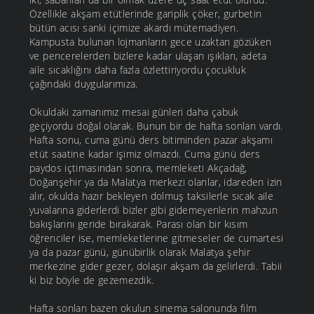
Özellikle akşam etütlerinde gariplik çöker, gurbetin
bütün acısı sanki içimize akardı mütemadiyen.
Kampusta bulunan lojmanların gece uzaktan gözüken
ve pencerelerden bizlere kadar ulaşan ışıkları, adeta
aile sıcaklığını daha fazla özlettiriyordu çocukluk
çağındaki duygularımıza.
Okuldaki zamanımız mesai günleri daha çabuk
geçiyordu doğal olarak. Bunun bir de hafta sonları vardı.
Hafta sonu, cuma günü ders bitiminden pazar akşamı
etüt saatine kadar işimiz olmazdı. Cuma günü ders
paydos içtimasından sonra, memleketi Akçadağ,
Doğanşehir ya da Malatya merkezi olanlar, idareden izin
alır, okulda hazır bekleyen dolmuş taksilerle sıcak aile
yuvalarına giderlerdi bizler gibi gidemeyenlerin mahzun
bakışlarını geride bırakarak. Parası olan bir kısım
öğrenciler ise, memleketlerine gitmeseler de cumartesi
ya da pazar günü, günübirlik olarak Malatya şehir
merkezine gider gezer, dolaşır akşam da gelirlerdi. Tabii
ki biz böyle de gezemezdik.
Hafta sonları bazen okulun sinema salonunda film