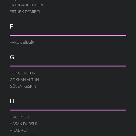
ERTUĞRUL TÖRÜN
ERTÜRK DEMIRCI
F
FARUK BILGIN
G
GÖKÇE ALTUN
GÖKHAN ALTUN
GÜVEN KESKIN
H
HACER GÜL
HASAN DURSUN
HILAL ACI