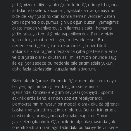
gittiğimizden diğer yatılı öğrencilerin öğretim yılı başında
aldıkları elbiseleri, kabanları, ayakkabıları ve çamaşırları
bize de kayıt yaptırdıktan sonra hemen verdiler. Zaten
yatılı öğrenci olduğumuz için üç öğün düzenli yemeğimiz
aksatılmadan veriliyordu. Sınıflarımız sıcaktı, hamama
gidip rahatça temizliğimizi yapabiliyorduk. Bunlar bizim
için oldukça mutlu edici geçim destekleriydi. Bu
nedenle yeri gelmiş iken, okumamız için her türlü
imkânsızlıklara rağmen fedakârca çaba gösteren ailemiz
ve bizi yatılı olarak okutan asil milletimizin önünde saygı
ile eğiliyor sadece bu nedenle bile sırtımızdaki yükün
daha fazla ağırlaştığını vurgulamak istiyorum.
Bizim okuduğumuz dönemde öğretmen okullarının ayrı
bir yeri, ayrı bir kimliği vardı eğitim sistemimiz
içerisinde. Öncelikle eğitim seviyesi çok iyiydi. Sportif
etkinliklerde kendilerinden söz ettirebiliyorlardı.
Demokrasinin minyatür bir modeli olarak okulda öğrenci
başkanı ve yönetim seçimleri olurdu. Bunun için gruplar
oluşturulur, propaganda çalışmaları yapılırdı. Duvar
gazeteleri çıkarılırdı. Öğrencilerin olgunlaşmasında çok
önemli katkıları olan ağız tadındaki bu faaliyetler, ülkede