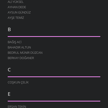
ALI YÜKSEL
AYHAN DEDE
AYSUN GÜNDÜZ
AYŞE TEMIZ
B
BAĞIŞ ACI
BAHADIR ALTUN
BEDRUL MÜNIR DÜZCAN
BERKAY DOĞANER
C
COŞKUN ÇELIK
E
ERŞAN TEKIN