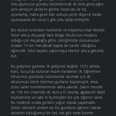
Yolcuğumuzun gündüz bölümlerinde ilk defa göreceğim
yeni yerleşim yerlerini görme heyecanı ile hiç
uyumamış, hatta gece bile uykuya yenik düşene kadar
uyumayarak bir sürücü gibi yolu takip etmiştim.
Biz okulun isminden hareketle ve köylümüz olan Mevlüt
Yeter amca Akçadağ Yatılı Bölge Okulu’nun müdürü
olduğu için Akçadağ’a gittik. Gittiğimizde okulumuzun
oradan 14 km mesafede başka bir yerde olduğunu
öğrendik. Okul kaydını yaptırmaya Mevlüt amca götürdü
bizi.
Bu gidişimiz gurbete ilk gidişimiz değildi. 1972 yılında
Kars, Susuz’da bulunan Kazım Karabekir İlk Öğretmen
Okulu’nun gündüzlü bölümünde okumak için ilk
okulumuzu bitirir bitirmez gurbete başlamıştık. Ama,
orası sanki memleketimize daha yakındı. Zaten mesafe
de 100 km civarında idi. Ayrıca O okulda, ağabeyim dahil
köylülerimiz ve tabii ki ilçemizden bir çok öğrenci vardı.
Bu nedenle orada gurbeti yoğun olarak yaşamadık.
Zaten rahmetli annem de biz gündüzlü öğrenci olarak
okurken tuttuğumuz bir hol, tek göz evde bizimle