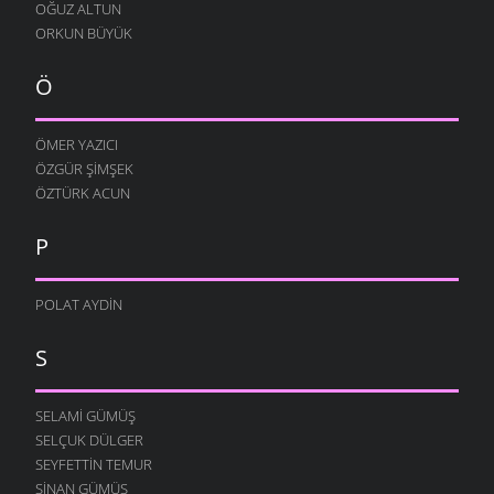
OĞUZ ALTUN
ORKUN BÜYÜK
Ö
ÖMER YAZICI
ÖZGÜR ŞIMŞEK
ÖZTÜRK ACUN
P
POLAT AYDIN
S
SELAMI GÜMÜŞ
SELÇUK DÜLGER
SEYFETTIN TEMUR
SINAN GÜMÜŞ