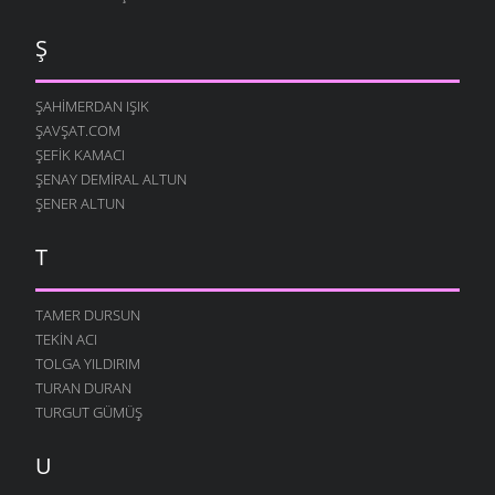
Ş
ŞAHIMERDAN IŞIK
ŞAVŞAT.COM
ŞEFIK KAMACI
ŞENAY DEMIRAL ALTUN
ŞENER ALTUN
T
TAMER DURSUN
TEKIN ACI
TOLGA YILDIRIM
TURAN DURAN
TURGUT GÜMÜŞ
U