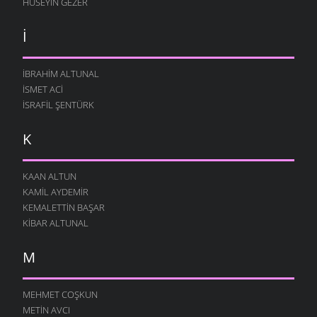
HÜSEYIN GEZER
İ
İBRAHIM ALTUNAL
İSMET ACI
İSRAFIL ŞENTÜRK
K
KAAN ALTUN
KAMIL AYDEMIR
KEMALETTIN BAŞAR
KIBAR ALTUNAL
M
MEHMET COŞKUN
METIN AVCI