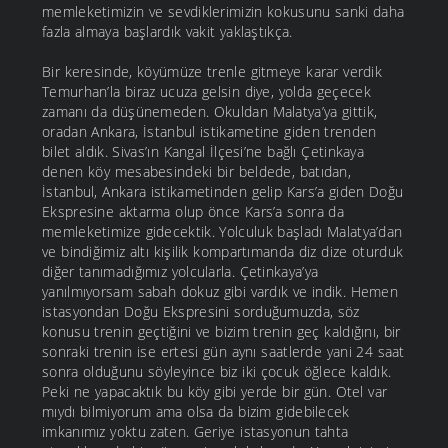
memleketimizin ve sevdiklerimizin kokusunu sanki daha
fazla almaya başlardık vakit yaklaştıkça.
Bir keresinde, köyümüze trenle gitmeye karar verdik
Temurhan’la biraz ucuza gelsin diye, yolda geçecek
zamanı da düşünemeden. Okuldan Malatya’ya gittik,
oradan Ankara, İstanbul istikametine giden trenden
bilet aldık. Sivas’ın Kangal İlçesi’ne bağlı Çetinkaya
denen köy mesabesindeki bir beldede, batıdan,
İstanbul, Ankara istikametinden gelip Kars’a giden Doğu
Ekspresine aktarma olup önce Kars’a sonra da
memleketimize gidecektik. Yolculuk başladı Malatya’dan
ve bindiğimiz altı kişilik kompartımanda diz dize oturduk
diğer tanımadığımız yolcularla. Çetinkaya’ya
yanılmıyorsam sabah dokuz gibi vardık ve indik. Hemen
istasyondan Doğu Ekspresini sorduğumuzda, söz
konusu trenin geçtiğini ve bizim trenin geç kaldığını, bir
sonraki trenin ise ertesi gün aynı saatlerde yani 24 saat
sonra olduğunu söyleyince biz iki çocuk öğlece kaldık.
Peki ne yapacaktık bu köy gibi yerde bir gün. Otel var
mıydı bilmiyorum ama olsa da bizim gidebilecek
imkanımız yoktu zaten. Geriye istasyonun tahta