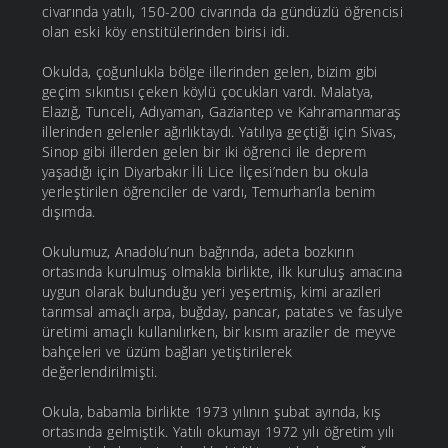
civarında yatılı, 150-200 civarında da gündüzlü öğrencisi
olan eski köy enstitülerinden birisi idi.
Okulda, çoğunlukla bölge illerinden gelen, bizim gibi
geçim sıkıntısı çeken köylü çocukları vardı. Malatya,
Elazığ, Tunceli, Adıyaman, Gaziantep ve Kahramanmaraş
illerinden gelenler ağırlıktaydı. Yatılıya geçtiği için Sivas,
Sinop gibi illerden gelen bir iki öğrenci ile deprem
yaşadığı için Diyarbakır İli Lice İlçesi’nden bu okula
yerleştirilen öğrenciler de vardı, Temurhan’la benim
dışımda.
Okulumuz, Anadolu’nun bağrında, adeta bozkırın
ortasında kurulmuş olmakla birlikte, ilk kuruluş amacına
uygun olarak bulunduğu yeri yeşertmiş, kimi arazileri
tarımsal amaçlı arpa, buğday, pancar, patates ve fasulye
üretimi amaçlı kullanılırken, bir kısım araziler de meyve
bahçeleri ve üzüm bağları yetiştirilerek
değerlendirilmişti.
Okula, babamla birlikte 1973 yılının şubat ayında, kış
ortasında gelmiştik. Yatılı okumayı 1972 yılı öğretim yılı