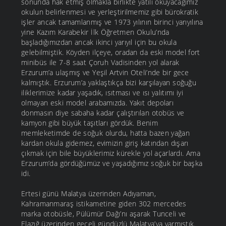
sonunda hak etmiş olmakla birlikte yatılı okuyacağımız
okulun belirlenmesi ve yerleştirilmemiz gibi bürokratik
işler ancak tamamlanmış ve 1973 yılının birinci yarıyılına
yine Kazım Karabekir İlk Öğretmen Okulu’nda
başladığımızdan ancak ikinci yarıyıl için bu okula
gelebilmiştik. Köyden ilçeye, oradan da eski model fort
minibüs ile 7-8 saat Çoruh Vadisinden yol alarak
Erzurum’a ulaşmış ve Yeşil Artvin Oteli’nde bir gece
kalmıştık. Erzurum’a yaklaştıkça bizi karşılayan soğuğu
iliklerimize kadar yaşadık, ısıtması ve ısı yalıtımı iyi
olmayan eski model arabamızda. Yakıt depoları
donmasın diye sabaha kadar çalıştırılan otobüs ve
kamyon gibi büyük taşıtları gördük. Benim
memleketimde de soğuk olurdu, hatta bazen yağan
kardan okula gidemez, evimizin giriş katından dışarı
çıkmak için bile büyüklerimiz kürekle yol açarlardı. Ama
Erzurum’da gördüğümüz ve yaşadığımız soğuk bir başka
idi.
Ertesi günü Malatya üzerinden Adıyaman,
Kahramanmaraş istikametine giden 302 mercedes
marka otobüsle, Pülümür Dağı’nı aşarak Tunceli ve
Elazığ üzerinden geceli gündüzlü Malatya’ya varmıştık.