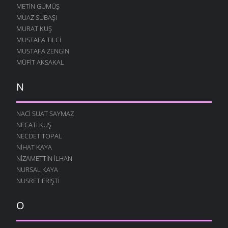
METIN GÜMÜŞ
MUAZ SUBAŞI
MURAT KUŞ
MUSTAFA TILCI
MUSTAFA ZENGIN
MÜFIT AKSAKAL
N
NACI SUAT SAYMAZ
NECATI KUŞ
NECDET TOPAL
NIHAT KAYA
NIZAMETTIN İLHAN
NURSAL KAYA
NUSRET ERIŞTI
O