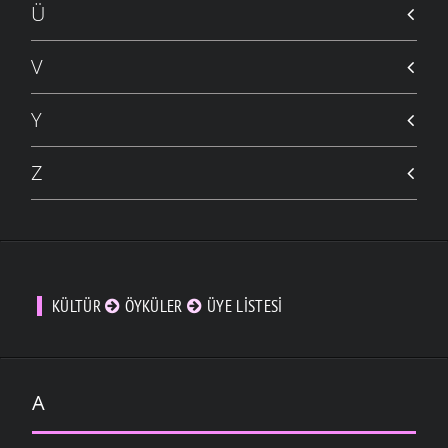
Ü
V
Y
Z
KÜLTÜR
ÖYKÜLER
ÜYE LISTESI
A