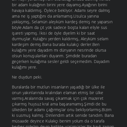
bir adam kulağının birini yere dayamış.Ayağının birini
havaya kaldırmış. Öylece bekliyor. Adamı seyre dalmış
ama ne iş yaptığını da anlamamış.Usulca yanına
yaklaşmış, Selamün aleyküm kardeş demiş ne yaparsın
böyle.Adam da çıt yok sadece boşta kalan eliyle sus
işareti yapmış. İkisi de öyle diyelim ki bir saat
durmuşlar. Kulağını yerden kaldırmış, Aleyküm selam
kardeşim demiş.Bana burada kulakçı derler.Ben
kulağımı yere dayadım mı dünyanın nesrinde olursa
olsun konuşulanları duyarım. Şimdide buradan
geçerken kulağıma sesler geldi seçemedim. Dayadım
kulağımı yere.
Ne duydun peki.
Buralarda bir mutlun insanların yaşadığı bir ülke ile
onun yakınlarında kralından elaman etmiş bir ülke
varmış.Aralarında savaş çıkarmak için çok mazeret
çıkarmış huysuz kral ama başaramamış.Şimdi de bu
ülkeden bir adamı çağırmışlar onu bekliyorlarmış.Bizim
ki susmuş kalmış. Dinlendim artık senide tanıdım. Bana
müsaade deyince Kulakçı benim yolum da o tarafa
berber gidelim deyip birlikte yürümüşler.Bir hayli zaman