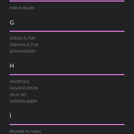
FARUK BILGIN
G
GÖKÇE ALTUN
GÖKHAN ALTUN
GÜVEN KESKIN
H
HACER GÜL
HASAN DURSUN
HILAL ACI
HÜSEYIN GEZER
İ
İBRAHIM ALTUNAL