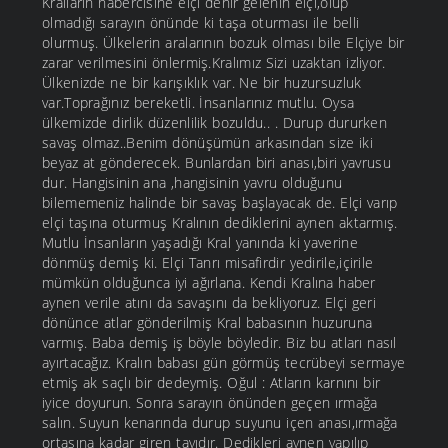
Kralların habercisine elçi denir gelenin elçi,olup
olmadığı sarayın önünde ki taşa oturması ile belli
olurmuş. Ülkelerin aralarının bozuk olması bile Elçiye bir
zarar verilmesini önlermiş.Kralımız Sizi uzaktan izliyor.
Ülkenizde ne bir karışıklık var. Ne bir huzursuzluk
var.Toprağınız bereketli. İnsanlarınız mutlu. Oysa
ülkemizde dirlik düzenlilik bozuldu.. . Durup dururken
savaş olmaz..Benim dönüşümün arkasından size iki
beyaz at gönderecek. Bunlardan biri anası,biri yavrusu
dur. Hangisinin ana ,hangisinin yavru olduğunu
bilememeniz halinde bir savaş başlayacak de. Elçi varıp
elçi taşına oturmuş Kralının dediklerini aynen aktarmış.
Mutlu İnsanların yaşadığı Kral yanında ki yaverine
dönmüş demiş ki. Elçi Tanrı misafirdir yedirile,içirile
mümkün olduğunca iyi ağırlana. Kendi Kralına haber
aynen verile atını da savaşını da bekliyoruz. Elçi geri
dönünce atlar gönderilmiş Kral babasının huzuruna
varmış. Baba demiş iş böyle böyledir. Biz bu atları nasıl
ayırtacağız. Kralın babası gün görmüş tecrübeyi sermaye
etmiş ak saçlı bir dedeymiş. Oğul : Atların karnını bir
iyice doyurun. Sonra sarayın önünden geçen ırmağa
salın. Suyun kenarında durup suyunu içen anası,ırmağa
ortasına kadar giren tayıdır. Dedikleri aynen yapılıp