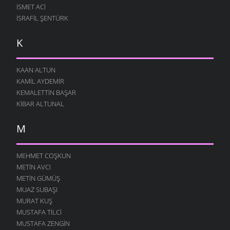
İSMET ACI
İSRAFIL ŞENTÜRK
K
KAAN ALTUN
KAMIL AYDEMIR
KEMALETTIN BAŞAR
KIBAR ALTUNAL
M
MEHMET COŞKUN
METIN AVCI
METIN GÜMÜŞ
MUAZ SUBAŞI
MURAT KUŞ
MUSTAFA TILCI
MUSTAFA ZENGIN