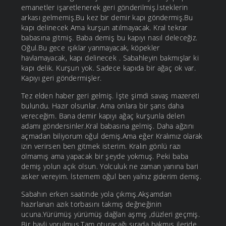
emanetler işaretlenerek geri gönderilmiş.İsteklerin
arkası gelmemiş.Bu kez bir demir kapı göndermiş.Bu
kapı delinecek Ama kurşun atılmayacak. Kral tekrar
babasına gitmiş. Baba demiş bu kapıyı nasıl deleceğiz.
Oğul.Bu gece ışıklar yanmayacak, köpekler
havlamayacak, kapı delinecek . Sabahleyin bakmışlar ki
kapı delik. Kurşun yok. Sadece kapıda bir ağaç ok var.
Kapıyı geri göndermişler.
Tez elden haber geri gelmiş. İşte şimdi savaş mazereti
bulundu. Hazır olsunlar. Ama onlara bir şans daha
vereceğim. Bana demir kapıyı ağaç kurşunla delen
adamı göndersinler.Kral babasına gelmiş. Daha ağzını
açmadan biliyorum oğul demiş.Ama eğer Kralımız olarak
izin verirsen ben gitmek isterim. Kralın gönlü razı
olmamış ama yapacak bir şeyde yokmuş. Peki baba
demiş yolun açık olsun. Yolculuk ne zaman yanına bari
asker vereyim. İstemem oğul ben yalnız giderim demiş.
Sabahın erken saatinde yola çıkmış.Akşamdan
hazırlanan azık torbasını takmış değneğinin
ucuna.Yürümüş yürümüş dağları aşmış ,düzleri geçmiş.
Bir hayli yorulmuş.Tam oturacağı sırada bakmış ileride