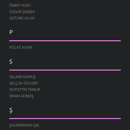
ÖMER YAZICI
ÖZGÜR ŞIMŞEK
ÖZTÜRK ACUN
P
POLAT AYDIN
S
SELAMI GÜMÜŞ
SELÇUK DÜLGER
SEYFETTIN TEMUR
SINAN GÜMÜŞ
Ş
ŞAHIMERDAN IŞIK