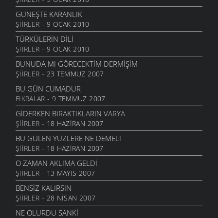
HACI NİNE
11 MAYIS 2006
GÜNEŞTE KARANLIK
ŞIIRLER
- 9 OCAK 2010
YOL GÖTÜRDÜ YIL GÖTÜRDÜ
10 NISAN 2006
TÜRKÜLERIN DILI
ŞIIRLER
- 9 OCAK 2010
SULAR SOĞUK MU
31 MART 2006
BUNUDA MI GÖRECEKTIM DERMIŞIM
ŞIIRLER
- 23 TEMMUZ 2007
BEKÇİ OLDUĞ
30 MART 2006
BU GÜN CUMADUR
FIKRALAR
- 9 TEMMUZ 2007
YAZIK
16 ŞUBAT 2006
GIDERKEN BIRAKTIKLARIN VARYA
ŞIIRLER
- 18 HAZIRAN 2007
SULAR SOĞUK MU
8 ŞUBAT 2006
BU GÜLEN YÜZLERE NE DEMELI
ŞIIRLER
- 18 HAZIRAN 2007
ÖZ ANASI
29 OCAK 2006
O ZAMAN AKLIMA GELDI
ŞIIRLER
- 13 MAYIS 2007
DUMAN DAĞA YUKARI
23 OCAK 2006
BENSIZ KALIRSIN
ŞIIRLER
- 28 NISAN 2007
DÜŞÜM İSTANBUL
25 HAZIRAN 2005
NE OLURDU SANKI