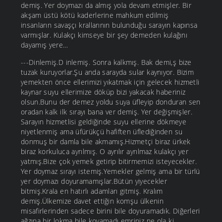
demiş. Yer doymazı da almış yola devam etmişler. Bir
akşam üstü kötü kaderlerine mahkum edilmiş
insanların savaşçı krallarının bulunduğu sarayın kapınsa
varmışlar. Kulakçı kimseye bir şey demeden kulağını
dayamış yere…
---Dinlemiş.D inlemiş. Sonra kalkmış. Bak demi,ş bize
tuzak kuruyorlar.Şu anda sarayda sular kaynıyor. Bizim
yemekten önce ellerimizi yıkatmak için gelecek hizmetli
kaynar suyu ellerimize döküp bizi yakacak haberiniz
olsun.Bunu der demez yoldu suya üfleyip donduran sen
oradan kalk ilk sırayı bana ver demiş. Yer değişmişler.
Sarayın hizmetlisi geldiğinde suyu ellerine dökmeye
niyetlenmiş ama üfürükçü hafiften üflediğinden su
donmuş bir damla bile akmamış.Hizmetçi biraz ürkek
biraz korkuluca ayrılmış. O ayrılır ayrılmaz kulakçı yer
yatmış.Bize çok yemek getirip bitirmemizi isteyecekler.
Yer doymaz sırayı istemiş.Yemekler gelmiş ama bir türlü
yer doymazı doyuramamışlar.Bütün yiyecekler
bitmiş.Krala en hatırlı adamları gitmiş. Kralım
demiş.Ülkemize davet ettiğin komşu ülkenin
misafirlerinden sadece birini bile doyuramadık. Diğerleri
ağzına bir lokma bile koyamadı emriniz ne ola ki.