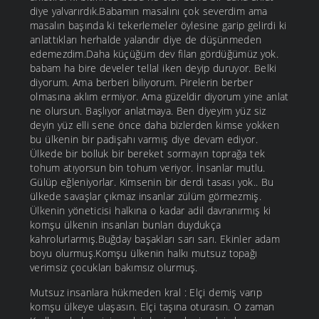
diye yalvarırdık.Babamın masalını çok severdim ama
masalın başında ki tekerlemeler öylesine garip gelirdi ki
anlattıkları herhalde yalandır diye de düşünmeden
edemezdim.Daha küçüğüm dev filan gördüğümüz yok.
babam ha bire develer tellal iken deyip duruyor. Belki
diyorum. Ama berberi biliyorum. Pirelerin berber
olmasına aklım ermiyor. Ama güzeldir diyorum yine anlat
ne olursun. Başlıyor anlatmaya. Ben diyeyim yüz siz
deyin yüz elli sene önce daha bizlerden kimse yokken
bu ülkenin bir padişahı varmış diye devam ediyor.
Ülkede bir bolluk bir bereket sormayın toprağa tek
tohum atıyorsun bin tohum veriyor. İnsanlar mutlu.
Gülüp eğleniyorlar. Kimsenin bir derdi tasası yok.. Bu
ülkede savaşlar çıkmaz insanlar zülüm görmezmiş.
Ülkenin yöneticisi halkına o kadar adil davranırmış ki
komşu ülkenin insanları bunları duydukça
kahrolurlarmış.Buğday başakları sarı sarı. Ekinler adam
boyu olurmuş.Komşu ülkenin halkı mutsuz topağı
verimsiz çocukları bakımsız olurmuş.
Mutsuz insanlara hükmeden kral : Elçi demiş varıp
komşu ülkeye ulaşasın. Elçi taşına oturasın. O zaman