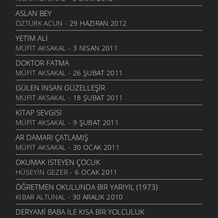
SEVEMEM
ŞIIRLER
- 13 HAZIRAN 2006
ASLAN BEY
ÖZTÜRK ACUN
- 29 HAZIRAN 2012
DÖNELIM
ŞIIRLER
- 13 HAZIRAN 2006
YETIM ALI
MÜFIT AKSAKAL
- 3 NISAN 2011
İKI ÇIPLAK
ŞIIRLER
- 13 HAZIRAN 2006
DOKTOR FATMA
MÜFIT AKSAKAL
- 26 ŞUBAT 2011
ANLAYAMADIM
ŞIIRLER
- 13 HAZIRAN 2006
GÜLEN İNSAN GÜZELLEŞIR
MÜFIT AKSAKAL
- 18 ŞUBAT 2011
TEZAT
ŞIIRLER
- 13 HAZIRAN 2006
KITAP SEVGISI
MÜFIT AKSAKAL
- 9 ŞUBAT 2011
ÇEKERIZ
ŞIIRLER
- 2 HAZIRAN 2006
AR DAMARI ÇATLAMIŞ
MÜFIT AKSAKAL
- 30 OCAK 2011
GURBET
ŞIIRLER
- 25 MAYIS 2006
OKUMAK İSTEYEN ÇOCUK
HÜSEYIN GEZER
- 6 OCAK 2011
YOKSULLUK
ŞIIRLER
- 24 MAYIS 2006
ÖĞRETMEN OKULUNDA BIR YARIYIL (1973)
KIBAR ALTUNAL
- 30 ARALIK 2010
MEMLEKET HASRETI
ŞIIRLER
- 24 MAYIS 2006
DERYAMI BABA İLE KISA BIR YOLCULUK