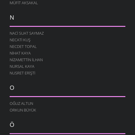
MÜFIT AKSAKAL
N
NACI SUAT SAYMAZ
NECATI KUŞ
NECDET TOPAL
NIHAT KAYA
NIZAMETTIN İLHAN
NURSAL KAYA
NUSRET ERIŞTI
O
OĞUZ ALTUN
ORKUN BÜYÜK
Ö