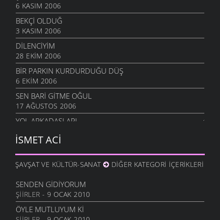
6 KASIM 2006
BEKÇI OLDUĞ
3 KASIM 2006
DİLENCİYİM
28 EKIM 2006
BIR PARKIN KURDURDUĞU DÜŞ
6 EKIM 2006
SEN BARİ GİTME OĞUL
17 AĞUSTOS 2006
YOL ARKADAŞLARI
16 AĞUSTOS 2006
İSMET ACI
YAĞMURLU EYLÜL
5 AĞUSTOS 2006
ŞAVŞAT VE KÜLTÜR-SANAT
DIĞER KATEGORI İÇERIKLERI
KÜÇÜK HİKAYELER
4 AĞUSTOS 2006
SENDEN GIDIYORUM
ŞIIRLER
- 9 OCAK 2010
BIR DAHA GÖRMEK
1 AĞUSTOS 2006
ÖYLE MUTLUYUM KI
ŞIIRLER
- 9 OCAK 2010