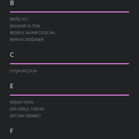
B
BAĞIŞ ACI
BAHADIR ALTUN
BEDRUL MÜNIR DÜZCAN
BERKAY DOĞANER
C
COŞKUN ÇELIK
E
ERŞAN TEKIN
ERTUĞRUL TÖRÜN
ERTÜRK DEMIRCI
F