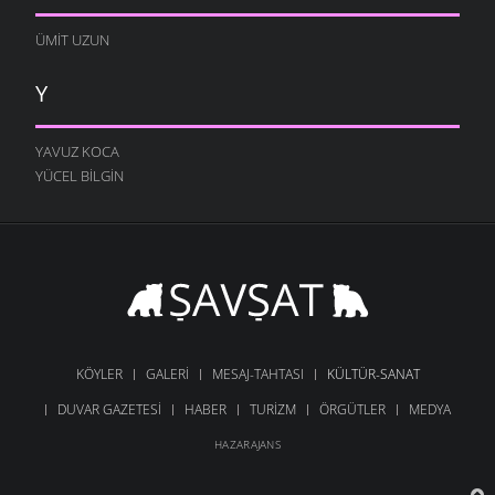
ÜMIT UZUN
Y
YAVUZ KOCA
YÜCEL BILGIN
KÖYLER
GALERI
MESAJ-TAHTASI
KÜLTÜR-SANAT
DUVAR GAZETESI
HABER
TURIZM
ÖRGÜTLER
MEDYA
HAZARAJANS