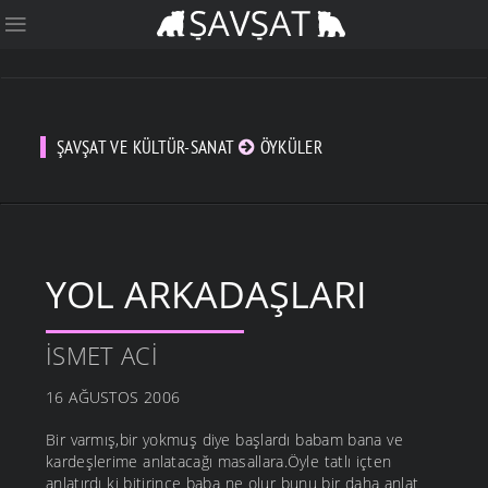
ŞAVŞAT VE KÜLTÜR-SANAT
ÖYKÜLER
YOL ARKADAŞLARI
İSMET ACI
16 AĞUSTOS 2006
Bir varmış,bir yokmuş diye başlardı babam bana ve
kardeşlerime anlatacağı masallara.Öyle tatlı içten
anlatırdı ki bitirince baba ne olur bunu bir daha anlat