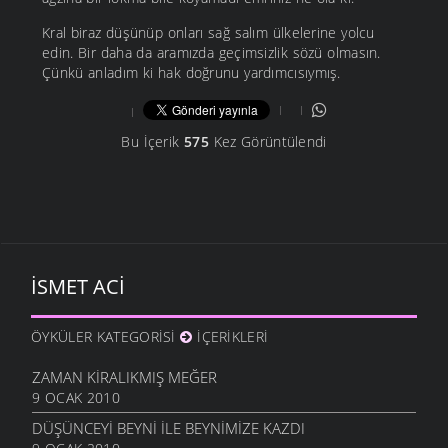
Kral biraz düşünüp onları sağ salım ülkelerine yolcu
edin. Bir daha da aramızda geçimsizlik sözü olmasın.
Çünkü anladım ki hak doğrunu yardımcısıymış.
Bu İçerik
575
Kez Görüntülendi
İSMET ACI
ÖYKÜLER KATEGORISI
İÇERIKLERI
ZAMAN KIRALIKMIŞ MEĞER
9 OCAK 2010
DÜŞÜNCEYI BEYNI İLE BEYNIMIZE KAZDI