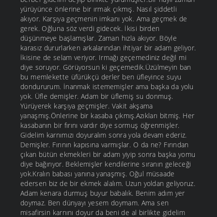
yürüyünce önlerine bir ırmak çıkmış. Nasıl şiddetli
akıyor. Karşıya geçmenin imkanı yok. Ama geçmek de
gerek. Oğluna söz verdi gidecek. İkisi birden
düşünmeye başlamışlar. Zaman hızla akıyor. Böyle
karasız dururlarken arkalarından ihtiyar bir adam geliyor.
İkisine de selam veriyor. Irmağı geçemediniz değil mi
diye soruyor. Görüyorsun ki geçemedik.Üzülmeyin ban
bu memlekette üfürükçü derler ben üfleyince suyu
dondururum. İnanmak istememişler ama başka da yolu
yok. Üfle demişler. Adam bir üflemiş su donmuş.
Yürüyerek karşıya geçmişler. Vakit akşama
yanaşmış.Önlerine bir kasaba çıkmış.Azıkları bitmiş. Her
kasabanın bir fırını vardır diye sormuş öğrenmişler.
Gidelim karnımızı doyuralım sonra yola devam ederiz.
Demişler. Fırının kapısına varmışlar. O da ne? Fırından
çıkan bütün ekmekleri bir adam yiyip sonra başka yomu
diye bağırıyor. Beklemişler kendilerine sıranın geleceği
yok.Kralın babası yanına yanaşmış. Oğul müsaade
edersen biz de bir ekmek alalım. Uzun yoldan geliyoruz.
Adam kenara durmuş buyur babalık. Benim adım yer
doymaz. Ben dünyayı yesem doymam. Ama sen
misafirsin karnını doyur da beni de al birlikte gidelim