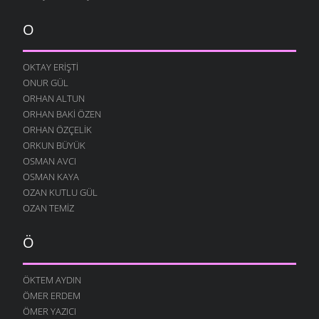
SITEM
10 AĞUSTOS 2004
O
YENIDEN
10 AĞUSTOS 2004
OKTAY ERIŞTI
ONUR GÜL
DILFEZ
24 TEMMUZ 2004
ORHAN ALTUN
ORHAN BAKI ÖZEN
ORHAN ÖZÇELIK
ORKUN BÜYÜK
OSMAN AVCI
OSMAN KAYA
OZAN KUTLU GÜL
OZAN TEMIZ
Ö
ÖKTEM AYDIN
ÖMER ERDEM
ÖMER YAZICI