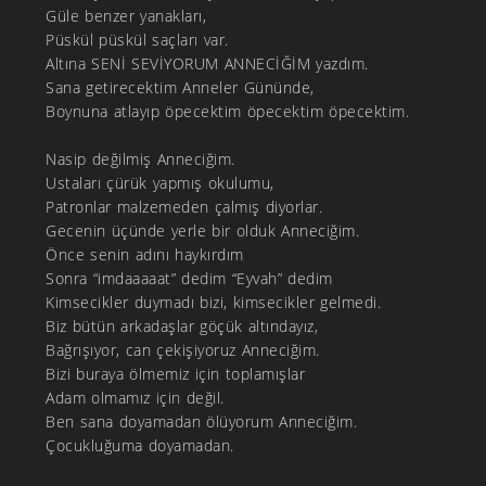
Güle benzer yanakları,
Püskül püskül saçları var.
Altına SENİ SEVİYORUM ANNECİĞİM yazdım.
Sana getirecektim Anneler Gününde,
Boynuna atlayıp öpecektim öpecektim öpecektim.
Nasip değilmiş Anneciğim.
Ustaları çürük yapmış okulumu,
Patronlar malzemeden çalmış diyorlar.
Gecenin üçünde yerle bir olduk Anneciğim.
Önce senin adını haykırdım
Sonra “imdaaaaat” dedim “Eyvah” dedim
Kimsecikler duymadı bizi, kimsecikler gelmedi.
Biz bütün arkadaşlar göçük altındayız,
Bağrışıyor, can çekişiyoruz Anneciğim.
Bizi buraya ölmemiz için toplamışlar
Adam olmamız için değil.
Ben sana doyamadan ölüyorum Anneciğim.
Çocukluğuma doyamadan.