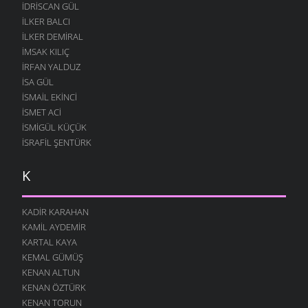
11 AĞUSTOS 2004
IDRISCAN GÜL
İLKER BALCI
KALDI
İLKER DEMIRAL
11 AĞUSTOS 2004
İMSAK KILIÇ
YIKILDIM
İRFAN YALDUZ
11 AĞUSTOS 2004
ISA GÜL
DÜŞÜNÜYORUM
ISMAIL EKINCI
11 AĞUSTOS 2004
İSMET ACI
İSMIGÜL KÜÇÜK
NAZOY
11 AĞUSTOS 2004
İSRAFIL ŞENTÜRK
SEVGI
K
11 AĞUSTOS 2004
TABUT
KADIR KARAHAN
11 AĞUSTOS 2004
KAMIL AYDEMIR
EL ATIN
KARTAL KAYA
11 AĞUSTOS 2004
KEMAL GÜMÜŞ
MAHMUT
KENAN ALTUN
11 AĞUSTOS 2004
KENAN ÖZTÜRK
KENAN TORUN
GÖTÜR