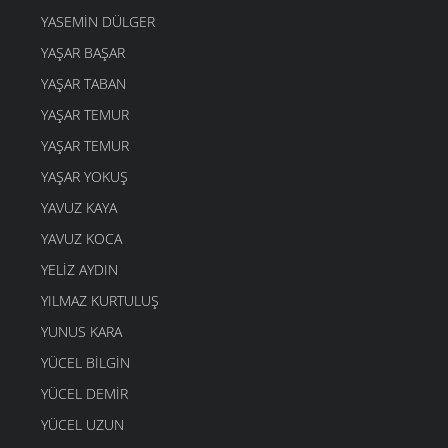
DOMUZ
YASEMIN DÜLGER
4 MART 2006
YAŞAR BAŞAR
DOST BİLDİKLERİM
4 MART 2006
YAŞAR TABAN
ŞAVŞETLİNIN GELENEGİ
YAŞAR TEMUR
4 MART 2006
YAŞAR TEMUR
DUDAK
YAŞAR YOKUŞ
4 MART 2006
YAVUZ KAYA
GEL ÖĞRETMENE
4 MART 2006
YAVUZ KOCA
YANDIM
YELIZ AYDIN
4 MART 2006
YILMAZ KURTULUŞ
AYAKKABIMA
YUNUS KARA
4 MART 2006
YÜCEL BILGIN
Mİ Kİ
4 MART 2006
YÜCEL DEMIR
O ZAMAN BUYUR
YÜCEL UZUN
4 MART 2006