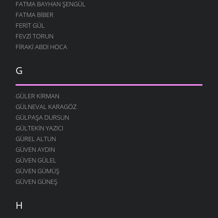
FATMA BAYHAN ŞENGÜL
İŞGÜZAR BABA
FATMA BIBER
12 AĞUSTOS 2004
FERIT GÜL
MURTEZ
FEVZI TORUN
12 AĞUSTOS 2004
FIRAKI ABDI HOCA
DOLAŞIYORUZ
12 AĞUSTOS 2004
G
YOK YOK
12 AĞUSTOS 2004
GÜLER KIRMAN
FESTIVAL
GÜLNEVAL KARAGÖZ
12 AĞUSTOS 2004
GÜLPAŞA DURSUN
GÜLTEKIN YAZICI
MERAKLI MELAHAT
GÜREL ALTUN
12 AĞUSTOS 2004
GÜVEN AYDIN
HALK EĞITIMI
GÜVEN GÜLEL
12 AĞUSTOS 2004
GÜVEN GÜMÜŞ
HASTAHANEDE DURUM
GÜVEN GÜNEŞ
12 AĞUSTOS 2004
H
GIDIYORUZ
12 AĞUSTOS 2004