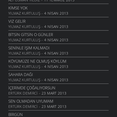
ANLATAMADIK
6 MART 2006
KIMSE YOK
YILMAZ KURTULUŞ
- 4 NISAN 2013
GEL
6 MART 2006
VIZ GELIR
YILMAZ KURTULUŞ
- 4 NISAN 2013
ANNE
6 MART 2006
BITSIN GITSIN O GÜNLER
YILMAZ KURTULUŞ
- 4 NISAN 2013
NATAŞA
6 MART 2006
SENINLE İŞIM KALMADI
YILMAZ KURTULUŞ
- 4 NISAN 2013
ACABA
6 MART 2006
KÖYÜMÜZE NE OLMUŞ KÖYLÜM
YILMAZ KURTULUŞ
- 4 NISAN 2013
DOLUDUR
6 MART 2006
SAHARA DAĞI
YILMAZ KURTULUŞ
- 4 NISAN 2013
DAHASI VAR
6 MART 2006
İÇERIMDE ÇOĞALIYORSUN
ERTÜRK DEMIRCI
- 23 MART 2013
ÖĞRETMENI GÖR
6 MART 2006
SEN OLMADAN UYUMAM
ERTÜRK DEMIRCI
- 23 MART 2013
ÇORUH
6 MART 2006
BIRGÜN