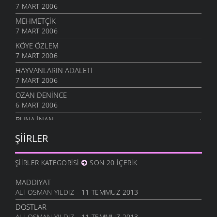
7 MART 2006
MEHMETÇIK
7 MART 2006
KÖYE ÖZLEM
7 MART 2006
HAYVANLARIN ADALETI
7 MART 2006
OZAN DENINCE
6 MART 2006
BUNA İNAN
6 MART 2006
ŞIIRLER
NASIL OLUR
6 MART 2006
ŞIIRLER KATEGORISI
SON 20 İÇERIK
İHTIYAR İNSAN
6 MART 2006
MADDIYAT
ALI OSMAN YILDIZ
- 11 TEMMUZ 2013
SEVGI ÜSTÜNE
6 MART 2006
DOSTLAR
ALI OSMAN YILDIZ
- 11 TEMMUZ 2013