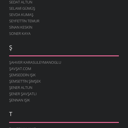
SEDAT ALTUN
SELAMI GÜMÜŞ
SEVDA KUMAŞ
SEYFETTIN TEMUR
SINAN KESKIN
SONER KAYA
Ş
ŞAHVER KARASULEYMANOGLU
ŞAVŞAT.COM
ŞEMSEDDIN IŞIK
ŞEMSETTIN ŞIMŞEK
ŞENER ALTUN
ŞENER ŞAVŞATLI
ŞENNAN IŞIK
T