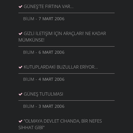
GÜNEŞ'TE FIRTINA VAR...
BILIM
- 7 MART 2006
GIZLI İLETIŞIM İÇIN ARAÇLARI! NE KADAR
MÜMKÜNSE!
BILIM
- 6 MART 2006
KUTUPLARDAKI BUZULLAR ERIYOR...
BILIM
- 4 MART 2006
GÜNEŞ TUTULMASI
BILIM
- 3 MART 2006
"OLMAYA DEVLET CIHANDA, BIR NEFES
SIHHAT GIBI"