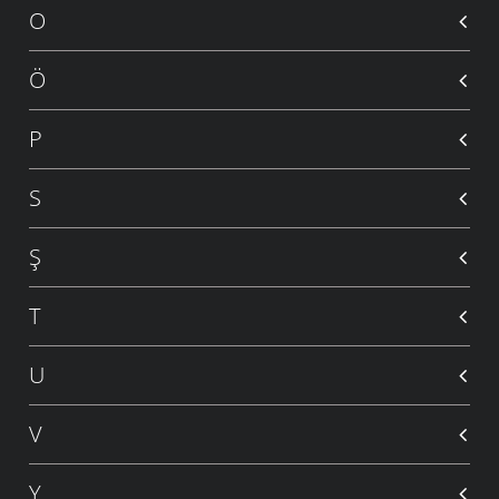
O
Ö
P
S
Ş
T
U
V
Y