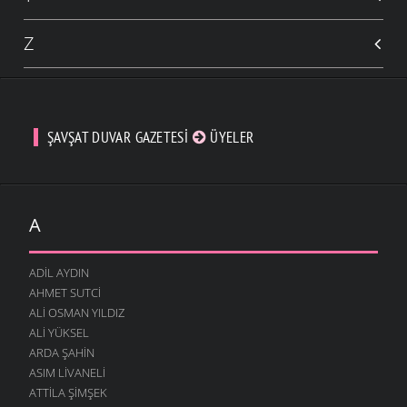
Z
ŞAVŞAT DUVAR GAZETESI
ÜYELER
A
ADIL AYDIN
AHMET SUTCI
ALI OSMAN YILDIZ
ALI YÜKSEL
ARDA ŞAHIN
ASIM LIVANELI
ATTILA ŞIMŞEK