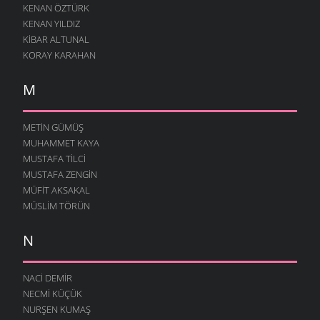
KENAN ÖZTÜRK
KENAN YILDIZ
KIBAR ALTUNAL
KORAY KARAHAN
M
METIN GÜMÜŞ
MUHAMMET KAYA
MUSTAFA TILCI
MUSTAFA ZENGIN
MÜFIT AKSAKAL
MÜSLIM TÖRÜN
N
NACI DEMIR
NECMI KÜÇÜK
NURŞEN KUMAŞ