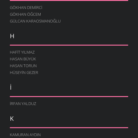
GÖKHAN DEMIRCI
GÖKHAN ÖĞCEM
GÜLCAN KARAOSMANOĞLU
H
HAFIT YILMAZ
HASAN BÜYÜK
HASAN TORUN
HÜSEYIN GEZER
I
İRFAN YALDUZ
K
KAMURAN AYDIN