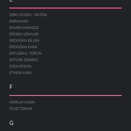
EBRU AYGEN - ÖKTEM
EMIN KARA
ENVER KARAGÖZ
ERDEM UZAKLAR
ERDOĞAN BILGIN
ERDOĞAN KARA
ERTUĞRUL TÖRÜN
ERTÜRK DEMIRCI
ESEN KESKIN
ETHEM KARA
F
FERRUH AYDIN
FEVZI TORUN
G