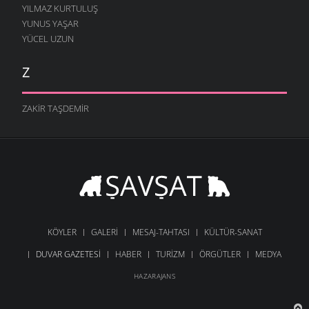
YILMAZ KURTULUŞ
YUNUS YAŞAR
YÜCEL UZUN
Z
ZAKIR TAŞDEMIR
KÖYLER
GALERI
MESAJ-TAHTASI
KÜLTÜR-SANAT
DUVAR GAZETESI
HABER
TURIZM
ÖRGÜTLER
MEDYA
HAZARAJANS